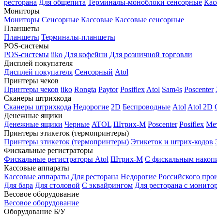
ресторана
Для общепита
Терминалы-моноблоки сенсорные
Кас
Мониторы
Мониторы
Сенсорные
Кассовые
Кассовые сенсорные
Планшеты
Планшеты
Терминалы-планшеты
POS-системы
POS-системы
iiko
Для кофейни
Для розничной торговли
Дисплей покупателя
Дисплей покупателя
Сенсорный
Atol
Принтеры чеков
Принтеры чеков
iiko
Rongta
Paytor
Posiflex
Atol
Sam4s
Poscenter
Сканеры штрихкода
Сканеры штрихкода
Недорогие
2D
Беспроводные
Atol
Atol 2D
Денежные ящики
Денежные ящики
Черные
ATOL
Штрих-М
Poscenter
Posiflex
Ме
Принтеры этикеток (термопринтеры)
Принтеры этикеток (термопринтеры)
Этикеток и штрих-кодов
Фискальные регистраторы
Фискальные регистраторы
Atol
Штрих-М
С фискальным накоп
Кассовые аппараты
Кассовые аппараты
Для ресторана
Недорогие
Российского про
Для бара
Для столовой
С эквайрингом
Для ресторана с монито
Весовое оборудование
Весовое оборудование
Оборудование Б/У