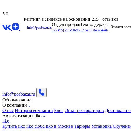
5.0
Рейтинг в Яндексе
на основании 215+ отзывов
Отдел продаж
Техподдержка
Заказать зво
info@posbazar.ru
+7 (495) 295-90-95
+7 (495) 843-54-46
info@posbazar.ru
Оборудование
О компании
О нас
История компании
Блог
Опыт рестораторов
Доставка и о
Автоматизация iiko
iiko
Купить iiko
iiko cloud
iiko в Москве
Тарифы
Установка
Обучени