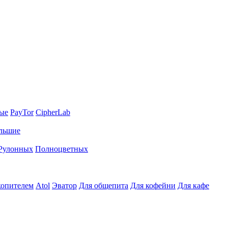
ные
PayTor
CipherLab
льшие
Рулонных
Полноцветных
копителем
Atol
Эватор
Для общепита
Для кофейни
Для кафе