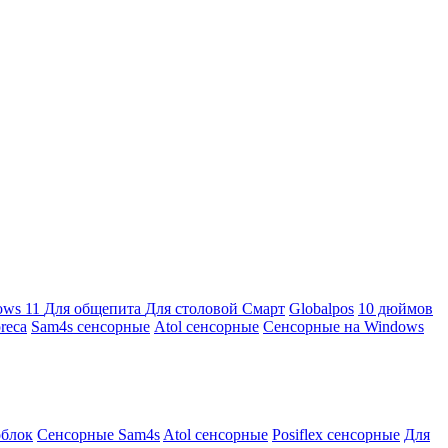
ows 11
Для общепита
Для столовой
Смарт
Globalpos
10 дюймов
reca
Sam4s сенсорные
Atol сенсорные
Сенсорные на Windows
облок
Сенсорные Sam4s
Atol сенсорные
Posiflex сенсорные
Для