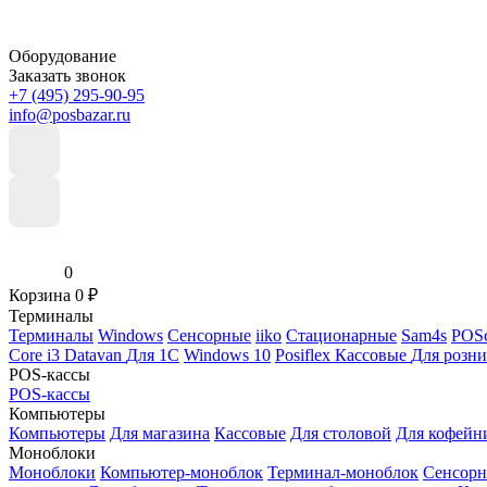
Оборудование
Заказать звонок
+7 (495) 295-90-95
info@posbazar.ru
0
Корзина
0
₽
Терминалы
Терминалы
Windows
Сенсорные
iiko
Стационарные
Sam4s
POSc
Core i3
Datavan
Для 1С
Windows 10
Posiflex
Кассовые
Для розн
POS-кассы
POS-кассы
Компьютеры
Компьютеры
Для магазина
Кассовые
Для столовой
Для кофейн
Моноблоки
Моноблоки
Компьютер-моноблок
Терминал-моноблок
Сенсор