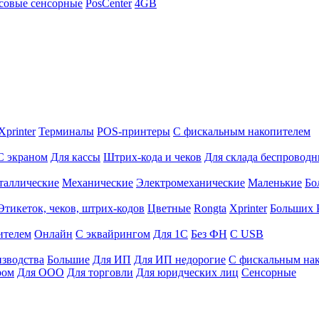
совые сенсорные
PosCenter
4GB
Xprinter
Терминалы
POS-принтеры
С фискальным накопителем
С экраном
Для кассы
Штрих-кода и чеков
Для склада беспровод
таллические
Механические
Электромеханические
Маленькие
Бо
Этикеток, чеков, штрих-кодов
Цветные
Rongta
Xprinter
Больших
ителем
Онлайн
С эквайрингом
Для 1С
Без ФН
С USB
изводства
Большие
Для ИП
Для ИП недорогие
С фискальным на
ром
Для ООО
Для торговли
Для юридческих лиц
Сенсорные