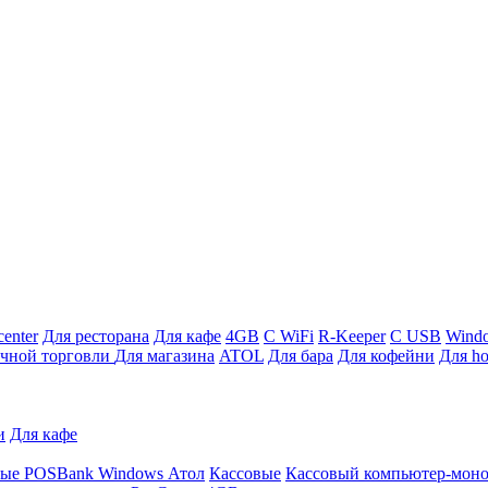
enter
Для ресторана
Для кафе
4GB
С WiFi
R-Keeper
С USB
Wind
ичной торговли
Для магазина
ATOL
Для бара
Для кофейни
Для ho
и
Для кафе
ные
POSBank
Windows
Атол
Кассовые
Кассовый компьютер-мон