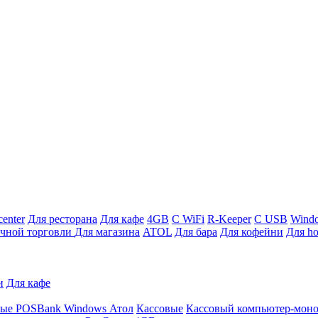
enter
Для ресторана
Для кафе
4GB
С WiFi
R-Keeper
С USB
Wind
ичной торговли
Для магазина
ATOL
Для бара
Для кофейни
Для ho
и
Для кафе
ные
POSBank
Windows
Атол
Кассовые
Кассовый компьютер-мон