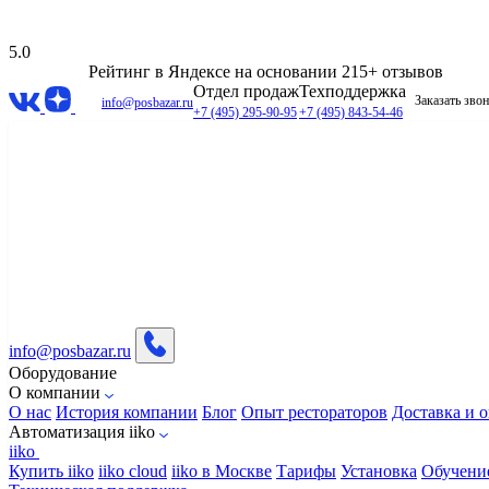
5.0
Рейтинг в Яндексе
на основании 215+ отзывов
Отдел продаж
Техподдержка
Заказать зво
info@posbazar.ru
+7 (495) 295-90-95
+7 (495) 843-54-46
info@posbazar.ru
Оборудование
О компании
О нас
История компании
Блог
Опыт рестораторов
Доставка и о
Автоматизация iiko
iiko
Купить iiko
iiko cloud
iiko в Москве
Тарифы
Установка
Обучени