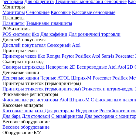
ресторана
Для общепита
Терминалы-моноблоки сенсорные
Кас
Мониторы
Мониторы
Сенсорные
Кассовые
Кассовые сенсорные
Планшеты
Планшеты
Терминалы-планшеты
POS-системы
POS-системы
iiko
Для кофейни
Для розничной торговли
Дисплей покупателя
Дисплей покупателя
Сенсорный
Atol
Принтеры чеков
Принтеры чеков
iiko
Rongta
Paytor
Posiflex
Atol
Sam4s
Poscenter
Сканеры штрихкода
Сканеры штрихкода
Недорогие
2D
Беспроводные
Atol
Atol 2D
Денежные ящики
Денежные ящики
Черные
ATOL
Штрих-М
Poscenter
Posiflex
Ме
Принтеры этикеток (термопринтеры)
Принтеры этикеток (термопринтеры)
Этикеток и штрих-кодов
Фискальные регистраторы
Фискальные регистраторы
Atol
Штрих-М
С фискальным накоп
Кассовые аппараты
Кассовые аппараты
Для ресторана
Недорогие
Российского про
Для бара
Для столовой
С эквайрингом
Для ресторана с монито
Весовое оборудование
Весовое оборудование
Оборудование Б/У