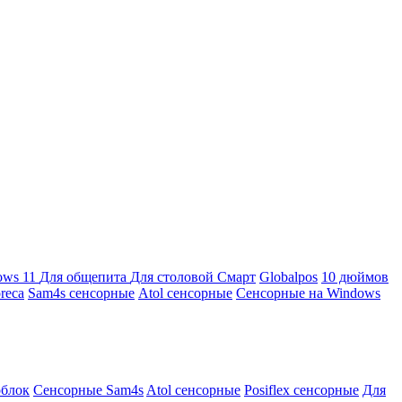
ows 11
Для общепита
Для столовой
Смарт
Globalpos
10 дюймов
reca
Sam4s сенсорные
Atol сенсорные
Сенсорные на Windows
облок
Сенсорные Sam4s
Atol сенсорные
Posiflex сенсорные
Для