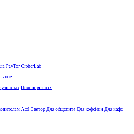
ные
PayTor
CipherLab
льшие
Рулонных
Полноцветных
копителем
Atol
Эватор
Для общепита
Для кофейни
Для кафе