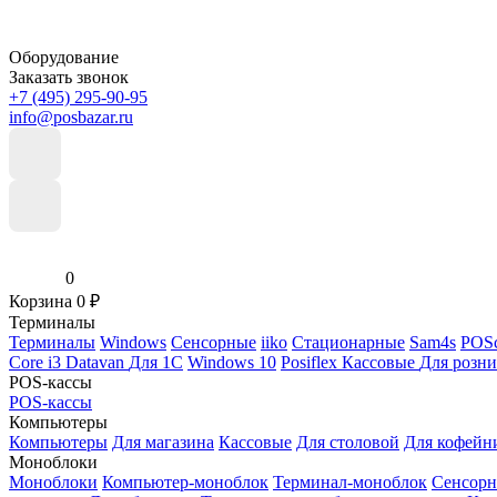
Оборудование
Заказать звонок
+7 (495) 295-90-95
info@posbazar.ru
0
Корзина
0
₽
Терминалы
Терминалы
Windows
Сенсорные
iiko
Стационарные
Sam4s
POSc
Core i3
Datavan
Для 1С
Windows 10
Posiflex
Кассовые
Для розн
POS-кассы
POS-кассы
Компьютеры
Компьютеры
Для магазина
Кассовые
Для столовой
Для кофейн
Моноблоки
Моноблоки
Компьютер-моноблок
Терминал-моноблок
Сенсор