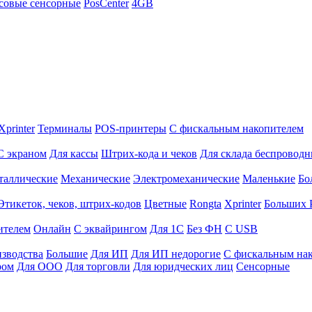
совые сенсорные
PosCenter
4GB
Xprinter
Терминалы
POS-принтеры
С фискальным накопителем
С экраном
Для кассы
Штрих-кода и чеков
Для склада беспровод
таллические
Механические
Электромеханические
Маленькие
Бо
Этикеток, чеков, штрих-кодов
Цветные
Rongta
Xprinter
Больших
ителем
Онлайн
С эквайрингом
Для 1С
Без ФН
С USB
изводства
Большие
Для ИП
Для ИП недорогие
С фискальным на
ром
Для ООО
Для торговли
Для юридческих лиц
Сенсорные