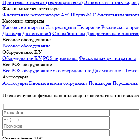
Принтеры этикеток (термопринтеры)
Этикеток и штрих-кодов
Фискальные регистраторы
Фискальные регистраторы
Atol
Штрих-М
С фискальным накоп
Кассовые аппараты
Кассовые аппараты
Для ресторана
Недорогие
Российского про
Для бара
Для столовой
С эквайрингом
Для ресторана с монито
Весовое оборудование
Весовое оборудование
Оборудование Б/У
Оборудование Б/У
POS-терминалы
Фискальные регистраторы
Все POS-оборудование
Все POS-оборудование
iiko оборудование
Для магазинов
Торго
Аксессуары
Аксессуары
Кнопки вызова сотрудника
Пейджеры
Передатчик
После отправки формы наш инженер по автоматизации свяжет
Сколько будет 2+6?