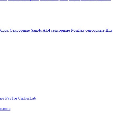
облок
Сенсорные Sam4s
Atol сенсорные
Posiflex сенсорные
Для
ные
PayTor
CipherLab
льшие