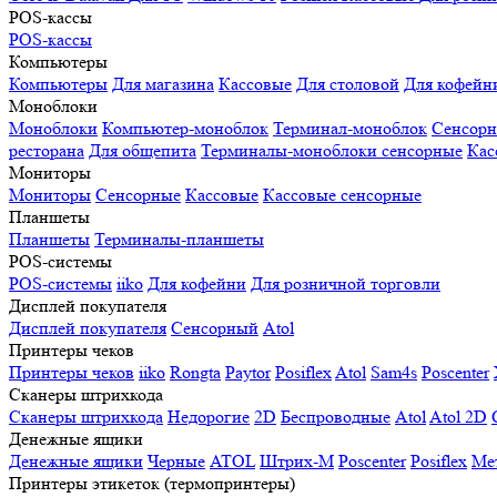
POS-кассы
POS-кассы
Компьютеры
Компьютеры
Для магазина
Кассовые
Для столовой
Для кофейн
Моноблоки
Моноблоки
Компьютер-моноблок
Терминал-моноблок
Сенсор
ресторана
Для общепита
Терминалы-моноблоки сенсорные
Кас
Мониторы
Мониторы
Сенсорные
Кассовые
Кассовые сенсорные
Планшеты
Планшеты
Терминалы-планшеты
POS-системы
POS-системы
iiko
Для кофейни
Для розничной торговли
Дисплей покупателя
Дисплей покупателя
Сенсорный
Atol
Принтеры чеков
Принтеры чеков
iiko
Rongta
Paytor
Posiflex
Atol
Sam4s
Poscenter
Сканеры штрихкода
Сканеры штрихкода
Недорогие
2D
Беспроводные
Atol
Atol 2D
Денежные ящики
Денежные ящики
Черные
ATOL
Штрих-М
Poscenter
Posiflex
Ме
Принтеры этикеток (термопринтеры)