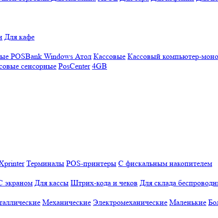
и
Для кафе
ные
POSBank
Windows
Атол
Кассовые
Кассовый компьютер-мон
совые сенсорные
PosCenter
4GB
Xprinter
Терминалы
POS-принтеры
С фискальным накопителем
С экраном
Для кассы
Штрих-кода и чеков
Для склада беспровод
таллические
Механические
Электромеханические
Маленькие
Бо