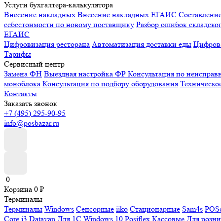
Услуги бухгалтера-калькулятора
Внесение накладных
Внесение накладных ЕГАИС
Составлени
себестоимости по новому поставщику
Разбор ошибок складског
ЕГАИС
Цифровизация ресторана
Автоматизация доставки еды
Цифрова
Тарифы
Сервисный центр
Замена ФН
Выездная настройка ФР
Консультация по неисправ
моноблока
Консультация по подбору оборудования
Техническо
Контакты
Заказать звонок
+7 (495) 295-90-95
info@posbazar.ru
0
Корзина
0
₽
Терминалы
Терминалы
Windows
Сенсорные
iiko
Стационарные
Sam4s
POSc
Core i3
Datavan
Для 1С
Windows 10
Posiflex
Кассовые
Для розн