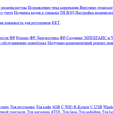
е номенклатуры
Исправление чека коррекции
Внесение технолог
о учета
Подвязка кодов к товарам ТН ВЭД
Настройка номенклат
я лояльность для ресторанов
ККТ
ности ФР
Ремонт ФР
Диагностика ФР
Создание ЭЦП/ЕГАИС и Ч
е обслуживание моноблока
Модульно-компонентный ремонт мон
enter
Для ресторана
Для кафе
4GB
С WiFi
R-Keeper
С USB
Wind
ичной торговли
Для магазина
ATOL
Для бара
Для кофейни
Для ho