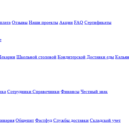
плата
Отзывы
Наши проекты
Акции
FAQ
Сертификаты
е
Пекарни
Школьной столовой
Кондитерской
Доставки еды
Калья
ика
Сотрудники
Справочники
Финансы
Честный знак
линария
Общепит
Фастфуд
Службы доставки
Складской учет