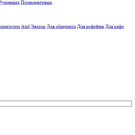
Рулонных
Полноцветных
копителем
Atol
Эватор
Для общепита
Для кофейни
Для кафе