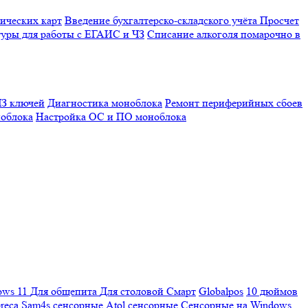
ических карт
Введение бухгалтерско-складского учёта
Просчет
уры для работы с ЕГАИС и ЧЗ
Списание алкоголя помарочно в
З ключей
Диагностика моноблока
Ремонт периферийных сбоев
облока
Настройка ОС и ПО моноблока
ows 11
Для общепита
Для столовой
Смарт
Globalpos
10 дюймов
reca
Sam4s сенсорные
Atol сенсорные
Сенсорные на Windows