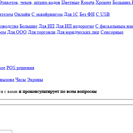
Этикеток, чеков, штрих-кодов
Цветные
Rongta
Xprinter
Больших
ителем
Онлайн
С эквайрингом
Для 1С
Без ФН
С USB
изводства
Большие
Для ИП
Для ИП недорогие
С фискальным на
ром
Для ООО
Для торговли
Для юридческих лиц
Сенсорные
вое
POS решения
 вызова
Часы
Экраны
ся с вами
и проконсультирует по всем вопросам