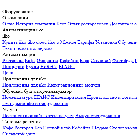
Оборудование
О компании
О нас
История компании
Блог
Опыт рестораторов
Доставка и о
Автоматизация iiko
iiko
Купить iiko
iiko cloud
iiko в Москве
Тарифы
Установка
Обучени
Техническая поддержка
Автоматизация
Ресторана
Кафе
Общепита
Кофейни
Бара
Столовой
Фаст фуда
Пиццерии
Кухни
HoReCa
ЕГАИС
Цена
Приложения для iiko
Приложения для iiko
Интеграционные модули
Обучение бухгалтер-калькулятор
Номенклатура
ЕГАИС
Инвентаризация
Производство и логист
Тест-драйв iiko и оборудования
Услуги
Постановка онлайн-кассы на учет
Выкуп оборудования
Типовые решения
Кафе
Ресторан
Бар
Ночной клуб
Кофейня
Шаурма
Столовая/ку
Складской учет