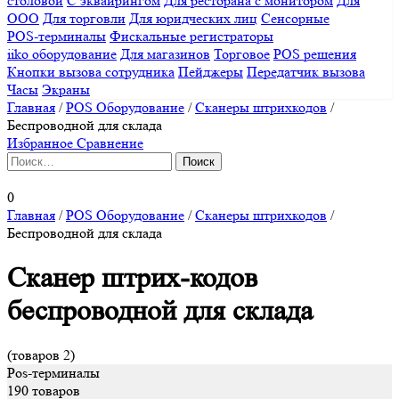
столовой
С эквайрингом
Для ресторана с монитором
Для
ООО
Для торговли
Для юридческих лиц
Сенсорные
POS-терминалы
Фискальные регистраторы
iiko оборудование
Для магазинов
Торговое
POS решения
Кнопки вызова сотрудника
Пейджеры
Передатчик вызова
Часы
Экраны
Главная
/
POS Оборудование
/
Сканеры штрихкодов
/
Беспроводной для склада
Избранное
Сравнение
Найти:
0
Главная
/
POS Оборудование
/
Сканеры штрихкодов
/
Беспроводной для склада
Сканер штрих-кодов
беспроводной для склада
(товаров 2)
Pos-терминалы
190 товаров