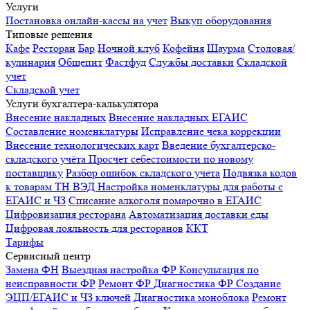
Услуги
Постановка онлайн-кассы на учет
Выкуп оборудования
Типовые решения
Кафе
Ресторан
Бар
Ночной клуб
Кофейня
Шаурма
Столовая/
кулинария
Общепит
Фастфуд
Службы доставки
Складской
учет
Складской учет
Услуги бухгалтера-калькулятора
Внесение накладных
Внесение накладных ЕГАИС
Составление номенклатуры
Исправление чека коррекции
Внесение технологических карт
Введение бухгалтерско-
складского учёта
Просчет себестоимости по новому
поставщику
Разбор ошибок складского учета
Подвязка кодов
к товарам ТН ВЭД
Настройка номенклатуры для работы с
ЕГАИС и ЧЗ
Списание алкоголя помарочно в ЕГАИС
Цифровизация ресторана
Автоматизация доставки еды
Цифровая лояльность для ресторанов
ККТ
Тарифы
Сервисный центр
Замена ФН
Выездная настройка ФР
Консультация по
неисправности ФР
Ремонт ФР
Диагностика ФР
Создание
ЭЦП/ЕГАИС и ЧЗ ключей
Диагностика моноблока
Ремонт