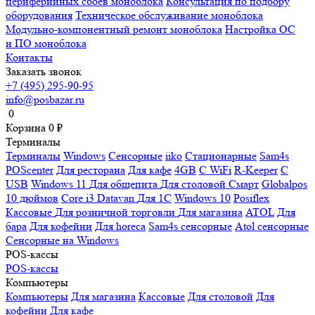
периферийных сбоев моноблока
Консультация по подбору
оборудования
Техническое обслуживание моноблока
Модульно-компонентный ремонт моноблока
Настройка ОС
и ПО моноблока
Контакты
Заказать звонок
+7 (495) 295-90-95
info@posbazar.ru
0
Корзина
0
₽
Терминалы
Терминалы
Windows
Сенсорные
iiko
Стационарные
Sam4s
POScenter
Для ресторана
Для кафе
4GB
С WiFi
R-Keeper
С
USB
Windows 11
Для общепита
Для столовой
Смарт
Globalpos
10 дюймов
Core i3
Datavan
Для 1С
Windows 10
Posiflex
Кассовые
Для розничной торговли
Для магазина
ATOL
Для
бара
Для кофейни
Для horeca
Sam4s сенсорные
Atol сенсорные
Сенсорные на Windows
POS-кассы
POS-кассы
Компьютеры
Компьютеры
Для магазина
Кассовые
Для столовой
Для
кофейни
Для кафе