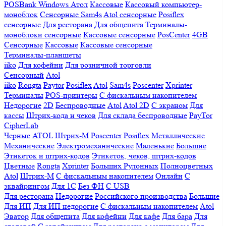
POSBank
Windows
Атол
Кассовые
Кассовый компьютер-
моноблок
Сенсорные Sam4s
Atol сенсорные
Posiflex
сенсорные
Для ресторана
Для общепита
Терминалы-
моноблоки сенсорные
Кассовые сенсорные
PosCenter
4GB
Сенсорные
Кассовые
Кассовые сенсорные
Терминалы-планшеты
iiko
Для кофейни
Для розничной торговли
Сенсорный
Atol
iiko
Rongta
Paytor
Posiflex
Atol
Sam4s
Poscenter
Xprinter
Терминалы
POS-принтеры
С фискальным накопителем
Недорогие
2D
Беспроводные
Atol
Atol 2D
С экраном
Для
кассы
Штрих-кода и чеков
Для склада беспроводные
PayTor
CipherLab
Черные
ATOL
Штрих-М
Poscenter
Posiflex
Металлические
Механические
Электромеханические
Маленькие
Большие
Этикеток и штрих-кодов
Этикеток, чеков, штрих-кодов
Цветные
Rongta
Xprinter
Больших
Рулонных
Полноцветных
Atol
Штрих-М
С фискальным накопителем
Онлайн
С
эквайрингом
Для 1С
Без ФН
С USB
Для ресторана
Недорогие
Российского производства
Большие
Для ИП
Для ИП недорогие
С фискальным накопителем
Atol
Эватор
Для общепита
Для кофейни
Для кафе
Для бара
Для