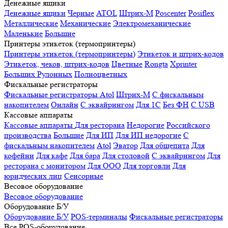
Денежные ящики
Денежные ящики
Черные
ATOL
Штрих-М
Poscenter
Posiflex
Металлические
Механические
Электромеханические
Маленькие
Большие
Принтеры этикеток (термопринтеры)
Принтеры этикеток (термопринтеры)
Этикеток и штрих-кодов
Этикеток, чеков, штрих-кодов
Цветные
Rongta
Xprinter
Больших
Рулонных
Полноцветных
Фискальные регистраторы
Фискальные регистраторы
Atol
Штрих-М
С фискальным
накопителем
Онлайн
С эквайрингом
Для 1С
Без ФН
С USB
Кассовые аппараты
Кассовые аппараты
Для ресторана
Недорогие
Российского
производства
Большие
Для ИП
Для ИП недорогие
С
фискальным накопителем
Atol
Эватор
Для общепита
Для
кофейни
Для кафе
Для бара
Для столовой
С эквайрингом
Для
ресторана с монитором
Для ООО
Для торговли
Для
юридческих лиц
Сенсорные
Весовое оборудование
Весовое оборудование
Оборудование Б/У
Оборудование Б/У
POS-терминалы
Фискальные регистраторы
Все POS-оборудование