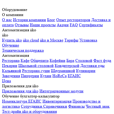
Оборудование
О компании
О нас
История компании
Блог
Опыт рестораторов
Доставка и
оплата
Отзывы
Наши проекты
Акции
FAQ
Сертификаты
Автоматизация iiko
iiko
Купить iiko
iiko cloud
iiko в Москве
Тарифы
Установка
Обучение
Техническая поддержка
Автоматизация
Ресторана
Кафе
Общепита
Кофейни
Бара
Столовой
Фаст фуда
Пекарни
Школьной столовой
Кондитерской
Доставки еды
Кальянной
Ресторана суши
Шаурмишной
Кулинарии
Заведения
Пиццерии
Кухни
HoReCa
ЕГАИС
Цена
Приложения для iiko
Приложения для iiko
Интеграционные модули
Обучение бухгалтер-калькулятор
Номенклатура
ЕГАИС
Инвентаризация
Производство и
логистика
Сотрудники
Справочники
Финансы
Честный знак
Тест-драйв iiko и оборудования