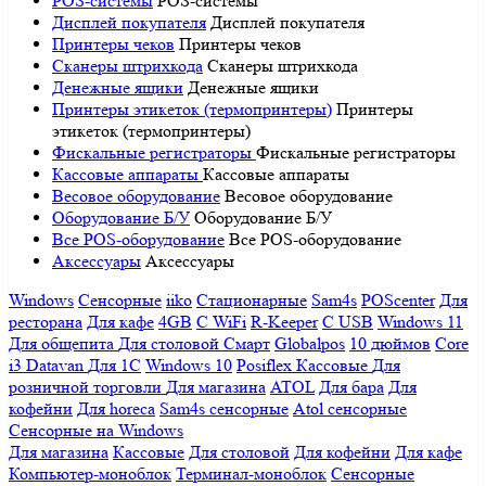
POS-системы
POS-системы
Дисплей покупателя
Дисплей покупателя
Принтеры чеков
Принтеры чеков
Сканеры штрихкода
Сканеры штрихкода
Денежные ящики
Денежные ящики
Принтеры этикеток (термопринтеры)
Принтеры
этикеток (термопринтеры)
Фискальные регистраторы
Фискальные регистраторы
Кассовые аппараты
Кассовые аппараты
Весовое оборудование
Весовое оборудование
Оборудование Б/У
Оборудование Б/У
Все POS-оборудование
Все POS-оборудование
Аксессуары
Аксессуары
Windows
Сенсорные
iiko
Стационарные
Sam4s
POScenter
Для
ресторана
Для кафе
4GB
С WiFi
R-Keeper
С USB
Windows 11
Для общепита
Для столовой
Смарт
Globalpos
10 дюймов
Core
i3
Datavan
Для 1С
Windows 10
Posiflex
Кассовые
Для
розничной торговли
Для магазина
ATOL
Для бара
Для
кофейни
Для horeca
Sam4s сенсорные
Atol сенсорные
Сенсорные на Windows
Для магазина
Кассовые
Для столовой
Для кофейни
Для кафе
Компьютер-моноблок
Терминал-моноблок
Сенсорные