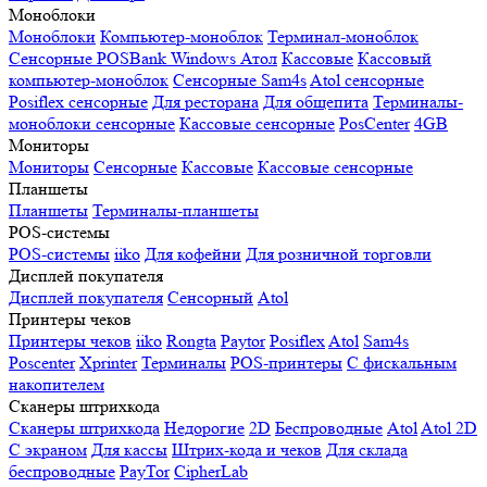
Моноблоки
Моноблоки
Компьютер-моноблок
Терминал-моноблок
Сенсорные
POSBank
Windows
Атол
Кассовые
Кассовый
компьютер-моноблок
Сенсорные Sam4s
Atol сенсорные
Posiflex сенсорные
Для ресторана
Для общепита
Терминалы-
моноблоки сенсорные
Кассовые сенсорные
PosCenter
4GB
Мониторы
Мониторы
Сенсорные
Кассовые
Кассовые сенсорные
Планшеты
Планшеты
Терминалы-планшеты
POS-системы
POS-системы
iiko
Для кофейни
Для розничной торговли
Дисплей покупателя
Дисплей покупателя
Сенсорный
Atol
Принтеры чеков
Принтеры чеков
iiko
Rongta
Paytor
Posiflex
Atol
Sam4s
Poscenter
Xprinter
Терминалы
POS-принтеры
С фискальным
накопителем
Сканеры штрихкода
Сканеры штрихкода
Недорогие
2D
Беспроводные
Atol
Atol 2D
С экраном
Для кассы
Штрих-кода и чеков
Для склада
беспроводные
PayTor
CipherLab