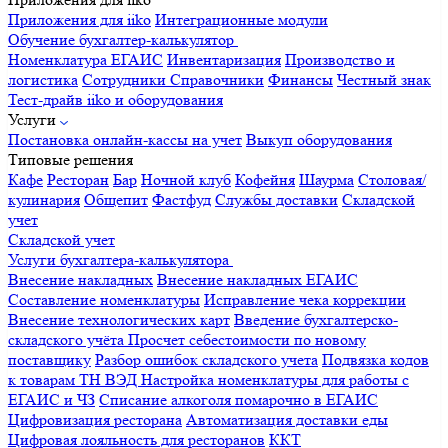
Приложения для iiko
Интеграционные модули
Обучение бухгалтер-калькулятор
Номенклатура
ЕГАИС
Инвентаризация
Производство и
логистика
Сотрудники
Справочники
Финансы
Честный знак
Тест-драйв iiko и оборудования
Услуги
Постановка онлайн-кассы на учет
Выкуп оборудования
Типовые решения
Кафе
Ресторан
Бар
Ночной клуб
Кофейня
Шаурма
Столовая/
кулинария
Общепит
Фастфуд
Службы доставки
Складской
учет
Складской учет
Услуги бухгалтера-калькулятора
Внесение накладных
Внесение накладных ЕГАИС
Составление номенклатуры
Исправление чека коррекции
Внесение технологических карт
Введение бухгалтерско-
складского учёта
Просчет себестоимости по новому
поставщику
Разбор ошибок складского учета
Подвязка кодов
к товарам ТН ВЭД
Настройка номенклатуры для работы с
ЕГАИС и ЧЗ
Списание алкоголя помарочно в ЕГАИС
Цифровизация ресторана
Автоматизация доставки еды
Цифровая лояльность для ресторанов
ККТ