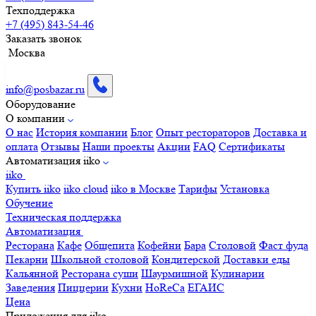
Техподдержка
+7 (495) 843-54-46
Заказать звонок
Москва
info@posbazar.ru
Оборудование
О компании
О нас
История компании
Блог
Опыт рестораторов
Доставка и
оплата
Отзывы
Наши проекты
Акции
FAQ
Сертификаты
Автоматизация iiko
iiko
Купить iiko
iiko cloud
iiko в Москве
Тарифы
Установка
Обучение
Техническая поддержка
Автоматизация
Ресторана
Кафе
Общепита
Кофейни
Бара
Столовой
Фаст фуда
Пекарни
Школьной столовой
Кондитерской
Доставки еды
Кальянной
Ресторана суши
Шаурмишной
Кулинарии
Заведения
Пиццерии
Кухни
HoReCa
ЕГАИС
Цена
Приложения для iiko