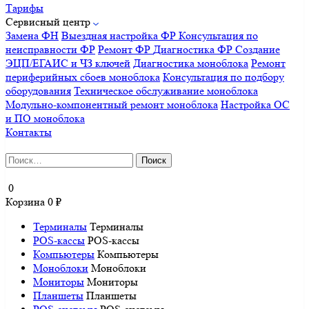
Тарифы
Сервисный центр
Замена ФН
Выездная настройка ФР
Консультация по
неисправности ФР
Ремонт ФР
Диагностика ФР
Создание
ЭЦП/ЕГАИС и ЧЗ ключей
Диагностика моноблока
Ремонт
периферийных сбоев моноблока
Консультация по подбору
оборудования
Техническое обслуживание моноблока
Модульно-компонентный ремонт моноблока
Настройка ОС
и ПО моноблока
Контакты
Найти:
0
Корзина
0
₽
Терминалы
Терминалы
POS-кассы
POS-кассы
Компьютеры
Компьютеры
Моноблоки
Моноблоки
Мониторы
Мониторы
Планшеты
Планшеты