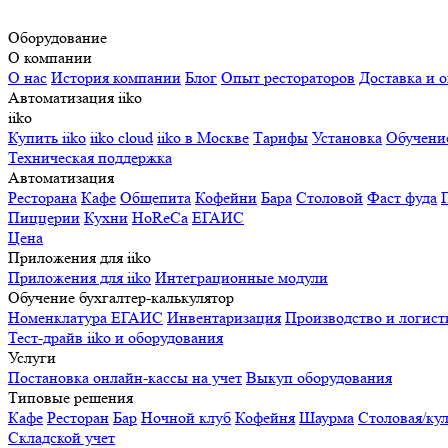
Оборудование
О компании
О нас
История компании
Блог
Опыт рестораторов
Доставка и о
Автоматизация iiko
iiko
Купить iiko
iiko cloud
iiko в Москве
Тарифы
Установка
Обучени
Техническая поддержка
Автоматизация
Ресторана
Кафе
Общепита
Кофейни
Бара
Столовой
Фаст фуда
Пиццерии
Кухни
HoReCa
ЕГАИС
Цена
Приложения для iiko
Приложения для iiko
Интеграционные модули
Обучение бухгалтер-калькулятор
Номенклатура
ЕГАИС
Инвентаризация
Производство и логист
Тест-драйв iiko и оборудования
Услуги
Постановка онлайн-кассы на учет
Выкуп оборудования
Типовые решения
Кафе
Ресторан
Бар
Ночной клуб
Кофейня
Шаурма
Столовая/ку
Складской учет