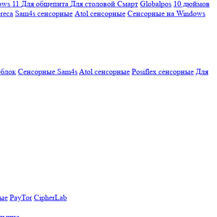
ows 11
Для общепита
Для столовой
Смарт
Globalpos
10 дюймов
reca
Sam4s сенсорные
Atol сенсорные
Сенсорные на Windows
облок
Сенсорные Sam4s
Atol сенсорные
Posiflex сенсорные
Для
ные
PayTor
CipherLab
льшие