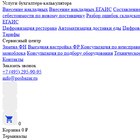
Услуги бухгалтера-калькулятора
Внесение накладных
Внесение накладных ЕГАИС
Составлени
себестоимости по новому поставщику
Разбор ошибок складског
ЕГАИС
Цифровизация ресторана
Автоматизация доставки еды
Цифрова
Тарифы
Сервисный центр
Замена ФН
Выездная настройка ФР
Консультация по неисправ
моноблока
Консультация по подбору оборудования
Техническо
Контакты
Заказать звонок
+7 (495) 295-90-95
info@posbazar.ru
0
Корзина
0
₽
Терминалы