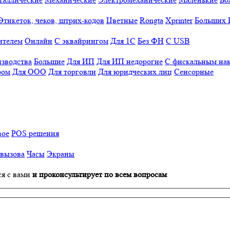
Этикеток, чеков, штрих-кодов
Цветные
Rongta
Xprinter
Больших
ителем
Онлайн
С эквайрингом
Для 1С
Без ФН
С USB
изводства
Большие
Для ИП
Для ИП недорогие
С фискальным на
ром
Для ООО
Для торговли
Для юридческих лиц
Сенсорные
вое
POS решения
 вызова
Часы
Экраны
ся с вами
и проконсультирует по всем вопросам