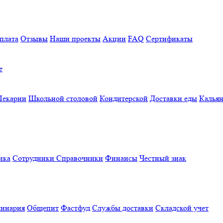
плата
Отзывы
Наши проекты
Акции
FAQ
Сертификаты
е
Пекарни
Школьной столовой
Кондитерской
Доставки еды
Калья
ика
Сотрудники
Справочники
Финансы
Честный знак
линария
Общепит
Фастфуд
Службы доставки
Складской учет