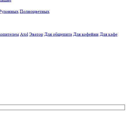
Рулонных
Полноцветных
копителем
Atol
Эватор
Для общепита
Для кофейни
Для кафе