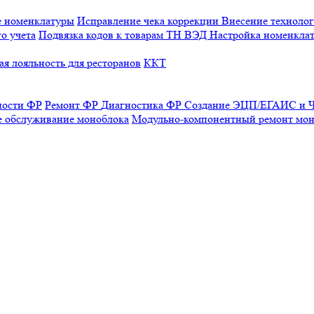
е номенклатуры
Исправление чека коррекции
Внесение технолог
о учета
Подвязка кодов к товарам ТН ВЭД
Настройка номенклат
я лояльность для ресторанов
ККТ
ности ФР
Ремонт ФР
Диагностика ФР
Создание ЭЦП/ЕГАИС и Ч
е обслуживание моноблока
Модульно-компонентный ремонт мон