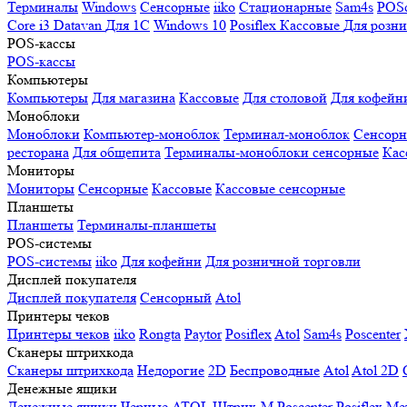
Терминалы
Windows
Сенсорные
iiko
Стационарные
Sam4s
POSc
Core i3
Datavan
Для 1С
Windows 10
Posiflex
Кассовые
Для розн
POS-кассы
POS-кассы
Компьютеры
Компьютеры
Для магазина
Кассовые
Для столовой
Для кофейн
Моноблоки
Моноблоки
Компьютер-моноблок
Терминал-моноблок
Сенсор
ресторана
Для общепита
Терминалы-моноблоки сенсорные
Кас
Мониторы
Мониторы
Сенсорные
Кассовые
Кассовые сенсорные
Планшеты
Планшеты
Терминалы-планшеты
POS-системы
POS-системы
iiko
Для кофейни
Для розничной торговли
Дисплей покупателя
Дисплей покупателя
Сенсорный
Atol
Принтеры чеков
Принтеры чеков
iiko
Rongta
Paytor
Posiflex
Atol
Sam4s
Poscenter
Сканеры штрихкода
Сканеры штрихкода
Недорогие
2D
Беспроводные
Atol
Atol 2D
Денежные ящики
Денежные ящики
Черные
ATOL
Штрих-М
Poscenter
Posiflex
Ме