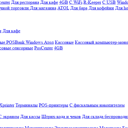
enter
Для ресторана
Для кафе
4GB
С WiFi
R-Keeper
С USB
Wind
ичной торговли
Для магазина
ATOL
Для бара
Для кофейни
Для ho
и
Для кафе
ные
POSBank
Windows
Атол
Кассовые
Кассовый компьютер-мон
совые сенсорные
PosCenter
4GB
Xprinter
Терминалы
POS-принтеры
С фискальным накопителем
С экраном
Для кассы
Штрих-кода и чеков
Для склада беспровод
таллические
Механические
Электромеханические
Маленькие
Бо