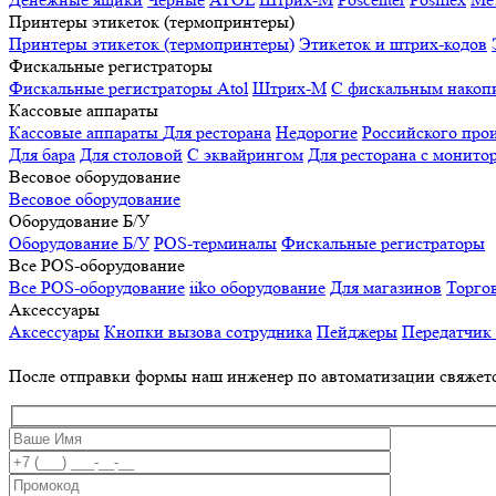
Принтеры этикеток (термопринтеры)
Принтеры этикеток (термопринтеры)
Этикеток и штрих-кодов
Фискальные регистраторы
Фискальные регистраторы
Atol
Штрих-М
С фискальным накоп
Кассовые аппараты
Кассовые аппараты
Для ресторана
Недорогие
Российского про
Для бара
Для столовой
С эквайрингом
Для ресторана с монито
Весовое оборудование
Весовое оборудование
Оборудование Б/У
Оборудование Б/У
POS-терминалы
Фискальные регистраторы
Все POS-оборудование
Все POS-оборудование
iiko оборудование
Для магазинов
Торго
Аксессуары
Аксессуары
Кнопки вызова сотрудника
Пейджеры
Передатчик
После отправки формы наш инженер по автоматизации свяжет