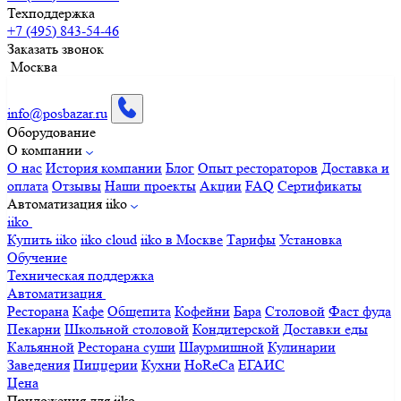
Техподдержка
+7 (495) 843-54-46
Заказать звонок
Москва
info@posbazar.ru
Оборудование
О компании
О нас
История компании
Блог
Опыт рестораторов
Доставка и
оплата
Отзывы
Наши проекты
Акции
FAQ
Сертификаты
Автоматизация iiko
iiko
Купить iiko
iiko cloud
iiko в Москве
Тарифы
Установка
Обучение
Техническая поддержка
Автоматизация
Ресторана
Кафе
Общепита
Кофейни
Бара
Столовой
Фаст фуда
Пекарни
Школьной столовой
Кондитерской
Доставки еды
Кальянной
Ресторана суши
Шаурмишной
Кулинарии
Заведения
Пиццерии
Кухни
HoReCa
ЕГАИС
Цена
Приложения для iiko