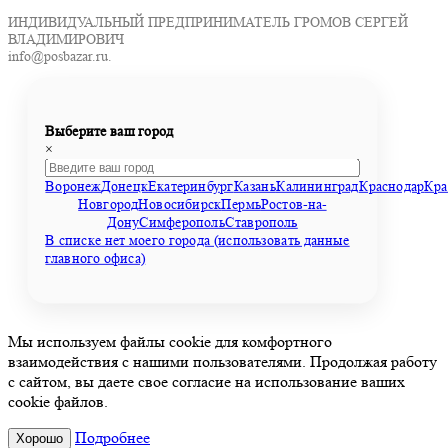
ИНДИВИДУАЛЬНЫЙ ПРЕДПРИНИМАТЕЛЬ ГРОМОВ СЕРГЕЙ
ВЛАДИМИРОВИЧ
info@posbazar.ru.
Выберите ваш город
×
Воронеж
Донецк
Екатеринбург
Казань
Калининград
Краснодар
Кра
Новгород
Новосибирск
Пермь
Ростов-на-
Дону
Симферополь
Ставрополь
В списке нет моего города (использовать данные
главного офиса)
Мы используем файлы cookie для комфортного
взаимодействия с нашими пользователями. Продолжая работу
с сайтом, вы даете свое согласие на использование ваших
cookie файлов.
Подробнее
Хорошо