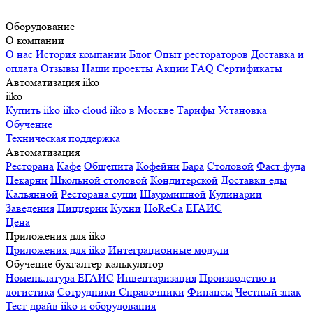
Оборудование
О компании
О нас
История компании
Блог
Опыт рестораторов
Доставка и
оплата
Отзывы
Наши проекты
Акции
FAQ
Сертификаты
Автоматизация iiko
iiko
Купить iiko
iiko cloud
iiko в Москве
Тарифы
Установка
Обучение
Техническая поддержка
Автоматизация
Ресторана
Кафе
Общепита
Кофейни
Бара
Столовой
Фаст фуда
Пекарни
Школьной столовой
Кондитерской
Доставки еды
Кальянной
Ресторана суши
Шаурмишной
Кулинарии
Заведения
Пиццерии
Кухни
HoReCa
ЕГАИС
Цена
Приложения для iiko
Приложения для iiko
Интеграционные модули
Обучение бухгалтер-калькулятор
Номенклатура
ЕГАИС
Инвентаризация
Производство и
логистика
Сотрудники
Справочники
Финансы
Честный знак
Тест-драйв iiko и оборудования