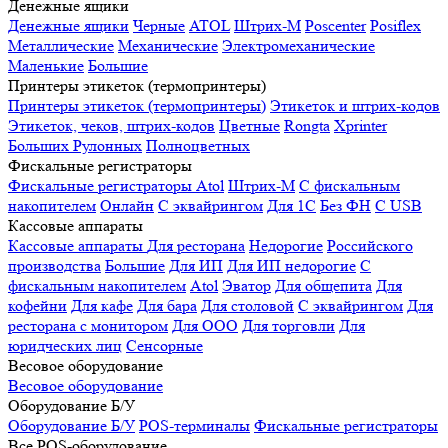
Денежные ящики
Денежные ящики
Черные
ATOL
Штрих-М
Poscenter
Posiflex
Металлические
Механические
Электромеханические
Маленькие
Большие
Принтеры этикеток (термопринтеры)
Принтеры этикеток (термопринтеры)
Этикеток и штрих-кодов
Этикеток, чеков, штрих-кодов
Цветные
Rongta
Xprinter
Больших
Рулонных
Полноцветных
Фискальные регистраторы
Фискальные регистраторы
Atol
Штрих-М
С фискальным
накопителем
Онлайн
С эквайрингом
Для 1С
Без ФН
С USB
Кассовые аппараты
Кассовые аппараты
Для ресторана
Недорогие
Российского
производства
Большие
Для ИП
Для ИП недорогие
С
фискальным накопителем
Atol
Эватор
Для общепита
Для
кофейни
Для кафе
Для бара
Для столовой
С эквайрингом
Для
ресторана с монитором
Для ООО
Для торговли
Для
юридческих лиц
Сенсорные
Весовое оборудование
Весовое оборудование
Оборудование Б/У
Оборудование Б/У
POS-терминалы
Фискальные регистраторы
Все POS-оборудование