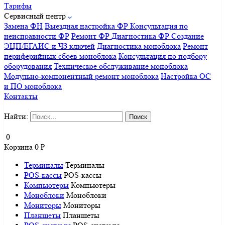
Тарифы
Сервисный центр
Замена ФН
Выездная настройка ФР
Консультация по
неисправности ФР
Ремонт ФР
Диагностика ФР
Создание
ЭЦП/ЕГАИС и ЧЗ ключей
Диагностика моноблока
Ремонт
периферийных сбоев моноблока
Консультация по подбору
оборудования
Техническое обслуживание моноблока
Модульно-компонентный ремонт моноблока
Настройка ОС
и ПО моноблока
Контакты
Найти:
0
Корзина
0
₽
Терминалы
Терминалы
POS-кассы
POS-кассы
Компьютеры
Компьютеры
Моноблоки
Моноблоки
Мониторы
Мониторы
Планшеты
Планшеты