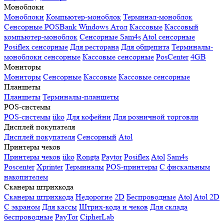
Моноблоки
Моноблоки
Компьютер-моноблок
Терминал-моноблок
Сенсорные
POSBank
Windows
Атол
Кассовые
Кассовый
компьютер-моноблок
Сенсорные Sam4s
Atol сенсорные
Posiflex сенсорные
Для ресторана
Для общепита
Терминалы-
моноблоки сенсорные
Кассовые сенсорные
PosCenter
4GB
Мониторы
Мониторы
Сенсорные
Кассовые
Кассовые сенсорные
Планшеты
Планшеты
Терминалы-планшеты
POS-системы
POS-системы
iiko
Для кофейни
Для розничной торговли
Дисплей покупателя
Дисплей покупателя
Сенсорный
Atol
Принтеры чеков
Принтеры чеков
iiko
Rongta
Paytor
Posiflex
Atol
Sam4s
Poscenter
Xprinter
Терминалы
POS-принтеры
С фискальным
накопителем
Сканеры штрихкода
Сканеры штрихкода
Недорогие
2D
Беспроводные
Atol
Atol 2D
С экраном
Для кассы
Штрих-кода и чеков
Для склада
беспроводные
PayTor
CipherLab