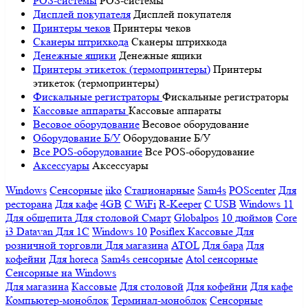
POS-системы
POS-системы
Дисплей покупателя
Дисплей покупателя
Принтеры чеков
Принтеры чеков
Сканеры штрихкода
Сканеры штрихкода
Денежные ящики
Денежные ящики
Принтеры этикеток (термопринтеры)
Принтеры
этикеток (термопринтеры)
Фискальные регистраторы
Фискальные регистраторы
Кассовые аппараты
Кассовые аппараты
Весовое оборудование
Весовое оборудование
Оборудование Б/У
Оборудование Б/У
Все POS-оборудование
Все POS-оборудование
Аксессуары
Аксессуары
Windows
Сенсорные
iiko
Стационарные
Sam4s
POScenter
Для
ресторана
Для кафе
4GB
С WiFi
R-Keeper
С USB
Windows 11
Для общепита
Для столовой
Смарт
Globalpos
10 дюймов
Core
i3
Datavan
Для 1С
Windows 10
Posiflex
Кассовые
Для
розничной торговли
Для магазина
ATOL
Для бара
Для
кофейни
Для horeca
Sam4s сенсорные
Atol сенсорные
Сенсорные на Windows
Для магазина
Кассовые
Для столовой
Для кофейни
Для кафе
Компьютер-моноблок
Терминал-моноблок
Сенсорные