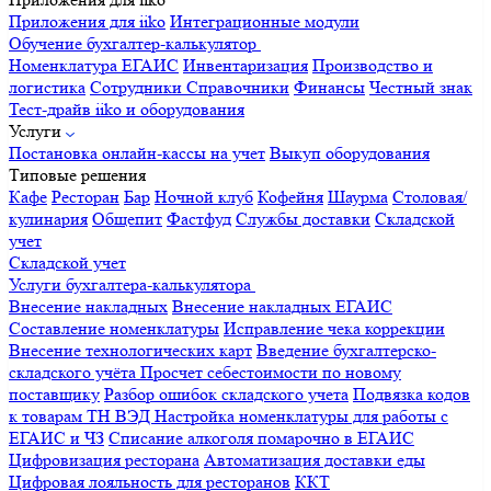
Приложения для iiko
Интеграционные модули
Обучение бухгалтер-калькулятор
Номенклатура
ЕГАИС
Инвентаризация
Производство и
логистика
Сотрудники
Справочники
Финансы
Честный знак
Тест-драйв iiko и оборудования
Услуги
Постановка онлайн-кассы на учет
Выкуп оборудования
Типовые решения
Кафе
Ресторан
Бар
Ночной клуб
Кофейня
Шаурма
Столовая/
кулинария
Общепит
Фастфуд
Службы доставки
Складской
учет
Складской учет
Услуги бухгалтера-калькулятора
Внесение накладных
Внесение накладных ЕГАИС
Составление номенклатуры
Исправление чека коррекции
Внесение технологических карт
Введение бухгалтерско-
складского учёта
Просчет себестоимости по новому
поставщику
Разбор ошибок складского учета
Подвязка кодов
к товарам ТН ВЭД
Настройка номенклатуры для работы с
ЕГАИС и ЧЗ
Списание алкоголя помарочно в ЕГАИС
Цифровизация ресторана
Автоматизация доставки еды
Цифровая лояльность для ресторанов
ККТ