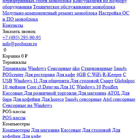
периферийных сбоев моноблока
Консультация по подбору
оборудования
Техническое обслуживание моноблока
Модульно-компонентный ремонт моноблока
Настройка ОС
и ПО моноблока
Контакты
Заказать звонок
+7 (495) 295-90-95
info@posbazar.ru
0
Корзина
0
₽
Терминалы
Терминалы
Windows
Сенсорные
iiko
Стационарные
Sam4s
POScenter
Для ресторана
Для кафе
4GB
С WiFi
R-Keeper
С
USB
Windows 11
Для общепита
Для столовой
Смарт
Globalpos
10 дюймов
Core i3
Datavan
Для 1С
Windows 10
Posiflex
Кассовые
Для розничной торговли
Для магазина
ATOL
Для
бара
Для кофейни
Для horeca
Sam4s сенсорные
Atol сенсорные
Сенсорные на Windows
POS-кассы
POS-кассы
Компьютеры
Компьютеры
Для магазина
Кассовые
Для столовой
Для
кофейни
Для кафе