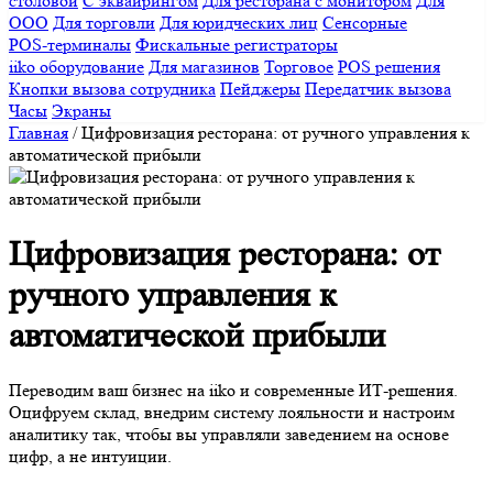
столовой
С эквайрингом
Для ресторана с монитором
Для
ООО
Для торговли
Для юридческих лиц
Сенсорные
POS-терминалы
Фискальные регистраторы
iiko оборудование
Для магазинов
Торговое
POS решения
Кнопки вызова сотрудника
Пейджеры
Передатчик вызова
Часы
Экраны
Главная
/
Цифровизация ресторана: от ручного управления к
автоматической прибыли
Цифровизация ресторана: от
ручного управления к
автоматической прибыли
Переводим ваш бизнес на iiko и современные ИТ-решения.
Оцифруем склад, внедрим систему лояльности и настроим
аналитику так, чтобы вы управляли заведением на основе
цифр, а не интуиции.