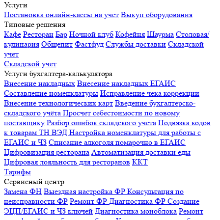
Услуги
Постановка онлайн-кассы на учет
Выкуп оборудования
Типовые решения
Кафе
Ресторан
Бар
Ночной клуб
Кофейня
Шаурма
Столовая/
кулинария
Общепит
Фастфуд
Службы доставки
Складской
учет
Складской учет
Услуги бухгалтера-калькулятора
Внесение накладных
Внесение накладных ЕГАИС
Составление номенклатуры
Исправление чека коррекции
Внесение технологических карт
Введение бухгалтерско-
складского учёта
Просчет себестоимости по новому
поставщику
Разбор ошибок складского учета
Подвязка кодов
к товарам ТН ВЭД
Настройка номенклатуры для работы с
ЕГАИС и ЧЗ
Списание алкоголя помарочно в ЕГАИС
Цифровизация ресторана
Автоматизация доставки еды
Цифровая лояльность для ресторанов
ККТ
Тарифы
Сервисный центр
Замена ФН
Выездная настройка ФР
Консультация по
неисправности ФР
Ремонт ФР
Диагностика ФР
Создание
ЭЦП/ЕГАИС и ЧЗ ключей
Диагностика моноблока
Ремонт