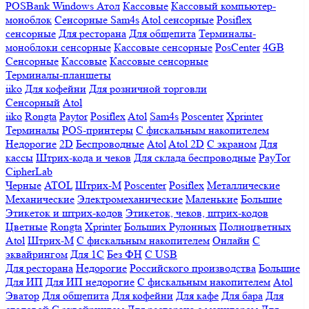
POSBank
Windows
Атол
Кассовые
Кассовый компьютер-
моноблок
Сенсорные Sam4s
Atol сенсорные
Posiflex
сенсорные
Для ресторана
Для общепита
Терминалы-
моноблоки сенсорные
Кассовые сенсорные
PosCenter
4GB
Сенсорные
Кассовые
Кассовые сенсорные
Терминалы-планшеты
iiko
Для кофейни
Для розничной торговли
Сенсорный
Atol
iiko
Rongta
Paytor
Posiflex
Atol
Sam4s
Poscenter
Xprinter
Терминалы
POS-принтеры
С фискальным накопителем
Недорогие
2D
Беспроводные
Atol
Atol 2D
С экраном
Для
кассы
Штрих-кода и чеков
Для склада беспроводные
PayTor
CipherLab
Черные
ATOL
Штрих-М
Poscenter
Posiflex
Металлические
Механические
Электромеханические
Маленькие
Большие
Этикеток и штрих-кодов
Этикеток, чеков, штрих-кодов
Цветные
Rongta
Xprinter
Больших
Рулонных
Полноцветных
Atol
Штрих-М
С фискальным накопителем
Онлайн
С
эквайрингом
Для 1С
Без ФН
С USB
Для ресторана
Недорогие
Российского производства
Большие
Для ИП
Для ИП недорогие
С фискальным накопителем
Atol
Эватор
Для общепита
Для кофейни
Для кафе
Для бара
Для