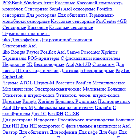
POSBank
Windows
Атол
Кассовые
Кассовый компьютер-
моноблок
Сенсорные Sam4s
Atol сенсорные
Posiflex
сенсорные
Для ресторана
Для общепита
Терминалы-
моноблоки сенсорные
Кассовые сенсорные
PosCenter
4GB
Сенсорные
Кассовые
Кассовые сенсорные
Терминалы-планшеты
iiko
Для кофейни
Для розничной торговли
Сенсорный
Atol
iiko
Rongta
Paytor
Posiflex
Atol
Sam4s
Poscenter
Xprinter
Терминалы
POS-принтеры
С фискальным накопителем
Недорогие
2D
Беспроводные
Atol
Atol 2D
С экраном
Для
кассы
Штрих-кода и чеков
Для склада беспроводные
PayTor
CipherLab
Черные
ATOL
Штрих-М
Poscenter
Posiflex
Металлические
Механические
Электромеханические
Маленькие
Большие
Этикеток и штрих-кодов
Этикеток, чеков, штрих-кодов
Цветные
Rongta
Xprinter
Больших
Рулонных
Полноцветных
Atol
Штрих-М
С фискальным накопителем
Онлайн
С
эквайрингом
Для 1С
Без ФН
С USB
Для ресторана
Недорогие
Российского производства
Большие
Для ИП
Для ИП недорогие
С фискальным накопителем
Atol
Эватор
Для общепита
Для кофейни
Для кафе
Для бара
Для