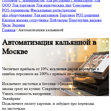
столовой
С эквайрингом
Для ресторана с монитором
Для
ООО
Для торговли
Для юридческих лиц
Сенсорные
POS-терминалы
Фискальные регистраторы
iiko оборудование
Для магазинов
Торговое
POS решения
Кнопки вызова сотрудника
Пейджеры
Передатчик вызова
Часы
Экраны
Главная
/
Автоматизация кальянной
Автоматизация кальянной в
Москве
Увеличьте прибыль от 10%
, исключив риски воровства и
ошибок персонала на 100%
с прямым дилером iiko
Исключите листочки
и
беготню официантов
. Отправляйте
заказы сразу на кухню.
Сократите время готовки
Узнать стоимость внедрения
Эквайринг
Подключите оплату картами, и забудьте про переводы
по листочкам