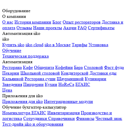
Оборудование
О компании
О нас
История компании
Блог
Опыт рестораторов
Доставка и
оплата
Отзывы
Наши проекты
Акции
FAQ
Сертификаты
Автоматизация iiko
iiko
Купить iiko
iiko cloud
iiko в Москве
Тарифы
Установка
Обучение
Техническая поддержка
Автоматизация
Ресторана
Кафе
Общепита
Кофейни
Бара
Столовой
Фаст фуда
Пекарни
Школьной столовой
Кондитерской
Доставки еды
Кальянной
Ресторана суши
Шаурмишной
Кулинарии
Заведения
Пиццерии
Кухни
HoReCa
ЕГАИС
Цена
Приложения для iiko
Приложения для iiko
Интеграционные модули
Обучение бухгалтер-калькулятор
Номенклатура
ЕГАИС
Инвентаризация
Производство и
логистика
Сотрудники
Справочники
Финансы
Честный знак
Тест-драйв iiko и оборудования