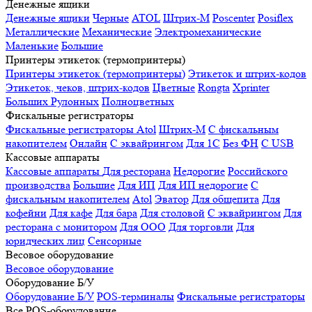
Денежные ящики
Денежные ящики
Черные
ATOL
Штрих-М
Poscenter
Posiflex
Металлические
Механические
Электромеханические
Маленькие
Большие
Принтеры этикеток (термопринтеры)
Принтеры этикеток (термопринтеры)
Этикеток и штрих-кодов
Этикеток, чеков, штрих-кодов
Цветные
Rongta
Xprinter
Больших
Рулонных
Полноцветных
Фискальные регистраторы
Фискальные регистраторы
Atol
Штрих-М
С фискальным
накопителем
Онлайн
С эквайрингом
Для 1С
Без ФН
С USB
Кассовые аппараты
Кассовые аппараты
Для ресторана
Недорогие
Российского
производства
Большие
Для ИП
Для ИП недорогие
С
фискальным накопителем
Atol
Эватор
Для общепита
Для
кофейни
Для кафе
Для бара
Для столовой
С эквайрингом
Для
ресторана с монитором
Для ООО
Для торговли
Для
юридческих лиц
Сенсорные
Весовое оборудование
Весовое оборудование
Оборудование Б/У
Оборудование Б/У
POS-терминалы
Фискальные регистраторы
Все POS-оборудование