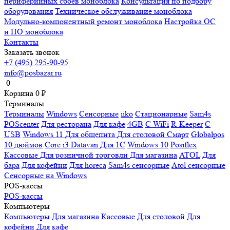
периферийных сбоев моноблока
Консультация по подбору
оборудования
Техническое обслуживание моноблока
Модульно-компонентный ремонт моноблока
Настройка ОС
и ПО моноблока
Контакты
Заказать звонок
+7 (495) 295-90-95
info@posbazar.ru
0
Корзина
0
₽
Терминалы
Терминалы
Windows
Сенсорные
iiko
Стационарные
Sam4s
POScenter
Для ресторана
Для кафе
4GB
С WiFi
R-Keeper
С
USB
Windows 11
Для общепита
Для столовой
Смарт
Globalpos
10 дюймов
Core i3
Datavan
Для 1С
Windows 10
Posiflex
Кассовые
Для розничной торговли
Для магазина
ATOL
Для
бара
Для кофейни
Для horeca
Sam4s сенсорные
Atol сенсорные
Сенсорные на Windows
POS-кассы
POS-кассы
Компьютеры
Компьютеры
Для магазина
Кассовые
Для столовой
Для
кофейни
Для кафе