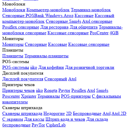
Моноблоки
Моноблоки
Компьютер-моноблок
Терминал-моноблок
Сенсорные
POSBank
Windows
Атол
Кассовые
Кассовый
компьютер-моноблок
Сенсорные Sam4s
Atol сенсорные
Posiflex сенсорные
Для ресторана
Для общепита
Терминалы-
моноблоки сенсорные
Кассовые сенсорные
PosCenter
4GB
Мониторы
Мониторы
Сенсорные
Кассовые
Кассовые сенсорные
Планшеты
Планшеты
Терминалы-планшеты
POS-системы
POS-системы
iiko
Для кофейни
Для розничной торговли
Дисплей покупателя
Дисплей покупателя
Сенсорный
Atol
Принтеры чеков
Принтеры чеков
iiko
Rongta
Paytor
Posiflex
Atol
Sam4s
Poscenter
Xprinter
Терминалы
POS-принтеры
С фискальным
накопителем
Сканеры штрихкода
Сканеры штрихкода
Недорогие
2D
Беспроводные
Atol
Atol 2D
С экраном
Для кассы
Штрих-кода и чеков
Для склада
беспроводные
PayTor
CipherLab