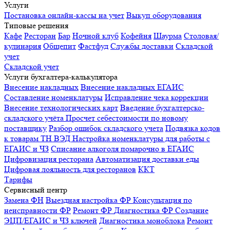
Услуги
Постановка онлайн-кассы на учет
Выкуп оборудования
Типовые решения
Кафе
Ресторан
Бар
Ночной клуб
Кофейня
Шаурма
Столовая/
кулинария
Общепит
Фастфуд
Службы доставки
Складской
учет
Складской учет
Услуги бухгалтера-калькулятора
Внесение накладных
Внесение накладных ЕГАИС
Составление номенклатуры
Исправление чека коррекции
Внесение технологических карт
Введение бухгалтерско-
складского учёта
Просчет себестоимости по новому
поставщику
Разбор ошибок складского учета
Подвязка кодов
к товарам ТН ВЭД
Настройка номенклатуры для работы с
ЕГАИС и ЧЗ
Списание алкоголя помарочно в ЕГАИС
Цифровизация ресторана
Автоматизация доставки еды
Цифровая лояльность для ресторанов
ККТ
Тарифы
Сервисный центр
Замена ФН
Выездная настройка ФР
Консультация по
неисправности ФР
Ремонт ФР
Диагностика ФР
Создание
ЭЦП/ЕГАИС и ЧЗ ключей
Диагностика моноблока
Ремонт