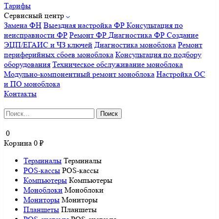
Тарифы
Сервисный центр
Замена ФН
Выездная настройка ФР
Консультация по
неисправности ФР
Ремонт ФР
Диагностика ФР
Создание
ЭЦП/ЕГАИС и ЧЗ ключей
Диагностика моноблока
Ремонт
периферийных сбоев моноблока
Консультация по подбору
оборудования
Техническое обслуживание моноблока
Модульно-компонентный ремонт моноблока
Настройка ОС
и ПО моноблока
Контакты
Найти:
0
Корзина
0
₽
Терминалы
Терминалы
POS-кассы
POS-кассы
Компьютеры
Компьютеры
Моноблоки
Моноблоки
Мониторы
Мониторы
Планшеты
Планшеты