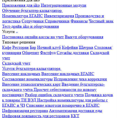
Приложения для iiko
Интеграционные модули
Обучение бухгалтер-калькулятор
Номенклатура
ЕГАИС
Инвентаризация
Производство и
логистика
Сотрудники
Справочники
Финансы
Честный знак
Тест-драйв iiko и оборудования
Услуги
Постановка онлайн-кассы на учет
Выкуп оборудования
Типовые решения
Кафе
Ресторан
Бар
Ночной клуб
Кофейня
Шаурма
Столовая/
кулинария
Общепит
Фастфуд
Службы доставки
Складской
учет
Складской учет
Услуги бухгалтера-калькулятора
Внесение накладных
Внесение накладных ЕГАИС
Составление номенклатуры
Исправление чека коррекции
Внесение технологических карт
Введение бухгалтерско-
складского учёта
Просчет себестоимости по новому
поставщику
Разбор ошибок складского учета
Подвязка кодов
к товарам ТН ВЭД
Настройка номенклатуры для работы с
ЕГАИС и ЧЗ
Списание алкоголя помарочно в ЕГАИС
Цифровизация ресторана
Автоматизация доставки еды
Цифровая лояльность для ресторанов
ККТ