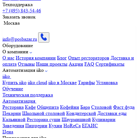
Техподдержка
+7 (495) 843-54-46
Заказать звонок
Москва
info@posbazar.ru
Оборудование
О компании
О нас
История компании
Блог
Опыт рестораторов
Доставка и
оплата
Отзывы
Наши проекты
Акции
FAQ
Сертификаты
Автоматизация iiko
iiko
Купить iiko
iiko cloud
iiko в Москве
Тарифы
Установка
Обучение
Техническая поддержка
Автоматизация
Ресторана
Кафе
Общепита
Кофейни
Бара
Столовой
Фаст фуда
Пекарни
Школьной столовой
Кондитерской
Доставки еды
Кальянной
Ресторана суши
Шаурмишной
Кулинарии
Заведения
Пиццерии
Кухни
HoReCa
ЕГАИС
Цена
Приложения для iiko