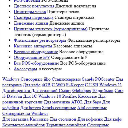
POS-системы
POS-системы
Дисплей покупателя
Дисплей покупателя
Принтеры чеков
Принтеры чеков
Сканеры штрихкода
Сканеры штрихкода
Денежные ящики
Денежные ящики
Принтеры этикеток (термопринтеры)
Принтеры
этикеток (термопринтеры)
Фискальные регистраторы
Фискальные регистраторы
Кассовые аппараты
Кассовые аппараты
Весовое оборудование
Весовое оборудование
Оборудование Б/У
Оборудование Б/У
Все POS-оборудование
Все POS-оборудование
Аксессуары
Аксессуары
Windows
Сенсорные
iiko
Стационарные
Sam4s
POScenter
Для
ресторана
Для кафе
4GB
С WiFi
R-Keeper
С USB
Windows 11
Для общепита
Для столовой
Смарт
Globalpos
10 дюймов
Core
i3
Datavan
Для 1С
Windows 10
Posiflex
Кассовые
Для
розничной торговли
Для магазина
ATOL
Для бара
Для
кофейни
Для horeca
Sam4s сенсорные
Atol сенсорные
Сенсорные на Windows
Для магазина
Кассовые
Для столовой
Для кофейни
Для кафе
Компьютер-моноблок
Терминал-моноблок
Сенсорные