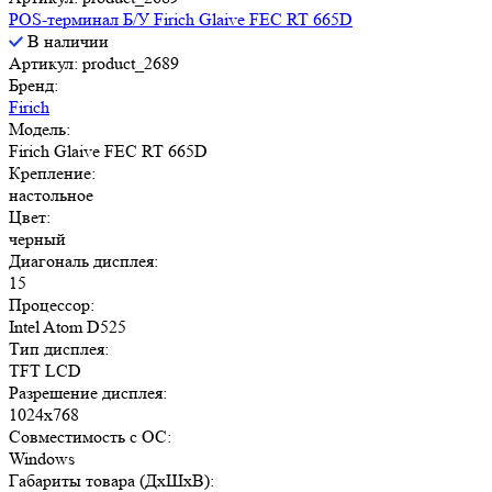
POS-терминал Б/У Firich Glaive FEC RT 665D
В наличии
Артикул: product_2689
Бренд:
Firich
Модель:
Firich Glaive FEC RT 665D
Крепление:
настольное
Цвет:
черный
Диагональ дисплея:
15
Процессор:
Intel Atom D525
Тип дисплея:
TFT LCD
Разрешение дисплея:
1024x768
Совместимость с ОС:
Windows
Габариты товара (ДxШxВ):