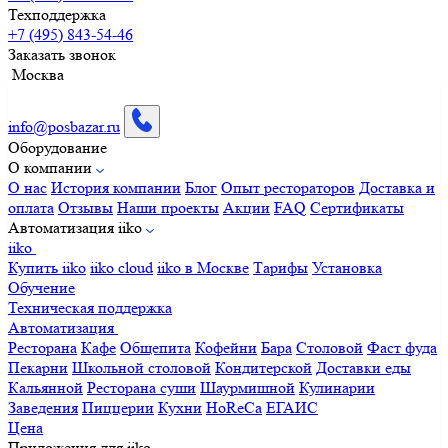
Техподдержка
+7 (495) 843-54-46
Заказать звонок
Москва
info@posbazar.ru
Оборудование
О компании
О нас
История компании
Блог
Опыт рестораторов
Доставка и
оплата
Отзывы
Наши проекты
Акции
FAQ
Сертификаты
Автоматизация iiko
iiko
Купить iiko
iiko cloud
iiko в Москве
Тарифы
Установка
Обучение
Техническая поддержка
Автоматизация
Ресторана
Кафе
Общепита
Кофейни
Бара
Столовой
Фаст фуда
Пекарни
Школьной столовой
Кондитерской
Доставки еды
Кальянной
Ресторана суши
Шаурмишной
Кулинарии
Заведения
Пиццерии
Кухни
HoReCa
ЕГАИС
Цена
Приложения для iiko