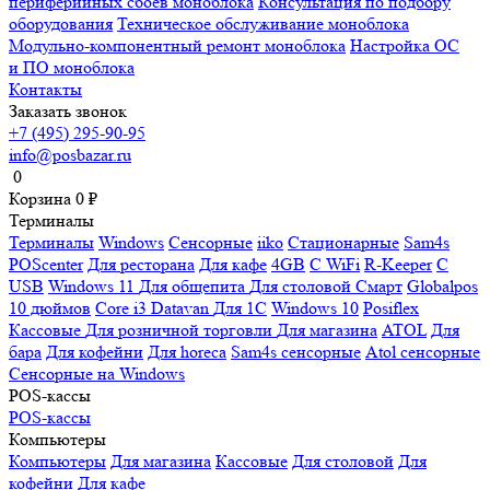
периферийных сбоев моноблока
Консультация по подбору
оборудования
Техническое обслуживание моноблока
Модульно-компонентный ремонт моноблока
Настройка ОС
и ПО моноблока
Контакты
Заказать звонок
+7 (495) 295-90-95
info@posbazar.ru
0
Корзина
0
₽
Терминалы
Терминалы
Windows
Сенсорные
iiko
Стационарные
Sam4s
POScenter
Для ресторана
Для кафе
4GB
С WiFi
R-Keeper
С
USB
Windows 11
Для общепита
Для столовой
Смарт
Globalpos
10 дюймов
Core i3
Datavan
Для 1С
Windows 10
Posiflex
Кассовые
Для розничной торговли
Для магазина
ATOL
Для
бара
Для кофейни
Для horeca
Sam4s сенсорные
Atol сенсорные
Сенсорные на Windows
POS-кассы
POS-кассы
Компьютеры
Компьютеры
Для магазина
Кассовые
Для столовой
Для
кофейни
Для кафе