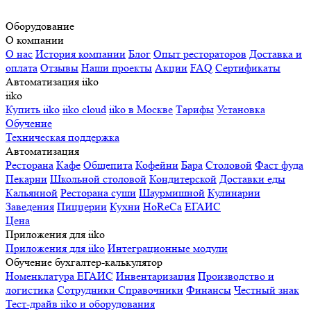
Оборудование
О компании
О нас
История компании
Блог
Опыт рестораторов
Доставка и
оплата
Отзывы
Наши проекты
Акции
FAQ
Сертификаты
Автоматизация iiko
iiko
Купить iiko
iiko cloud
iiko в Москве
Тарифы
Установка
Обучение
Техническая поддержка
Автоматизация
Ресторана
Кафе
Общепита
Кофейни
Бара
Столовой
Фаст фуда
Пекарни
Школьной столовой
Кондитерской
Доставки еды
Кальянной
Ресторана суши
Шаурмишной
Кулинарии
Заведения
Пиццерии
Кухни
HoReCa
ЕГАИС
Цена
Приложения для iiko
Приложения для iiko
Интеграционные модули
Обучение бухгалтер-калькулятор
Номенклатура
ЕГАИС
Инвентаризация
Производство и
логистика
Сотрудники
Справочники
Финансы
Честный знак
Тест-драйв iiko и оборудования