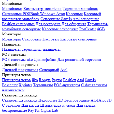
Моноблоки
Моноблоки
Компьютер-моноблок
Терминал-моноблок
Сенсорные
POSBank
Windows
Атол
Кассовые
Кассовый
компьютер-моноблок
Сенсорные Sam4s
Atol сенсорные
Posiflex сенсорные
Для ресторана
Для общепита
Терминалы-
моноблоки сенсорные
Кассовые сенсорные
PosCenter
4GB
Мониторы
Мониторы
Сенсорные
Кассовые
Кассовые сенсорные
Планшеты
Планшеты
Терминалы-планшеты
POS-системы
POS-системы
iiko
Для кофейни
Для розничной торговли
Дисплей покупателя
Дисплей покупателя
Сенсорный
Atol
Принтеры чеков
Принтеры чеков
iiko
Rongta
Paytor
Posiflex
Atol
Sam4s
Poscenter
Xprinter
Терминалы
POS-принтеры
С фискальным
накопителем
Сканеры штрихкода
Сканеры штрихкода
Недорогие
2D
Беспроводные
Atol
Atol 2D
С экраном
Для кассы
Штрих-кода и чеков
Для склада
беспроводные
PayTor
CipherLab