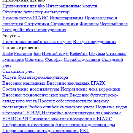
Приложения для iiko
Интеграционные модули
Обучение бухгалтер-калькулятор
Номенклатура
ЕГАИС
Инвентаризация
Производство и
логистика
Сотрудники
Справочники
Финансы
Честный знак
Тест-драйв iiko и оборудования
Услуги
Постановка онлайн-кассы на учет
Выкуп оборудования
Типовые решения
Кафе
Ресторан
Бар
Ночной клуб
Кофейня
Шаурма
Столовая/
кулинария
Общепит
Фастфуд
Службы доставки
Складской
учет
Складской учет
Услуги бухгалтера-калькулятора
Внесение накладных
Внесение накладных ЕГАИС
Составление номенклатуры
Исправление чека коррекции
Внесение технологических карт
Введение бухгалтерско-
складского учёта
Просчет себестоимости по новому
поставщику
Разбор ошибок складского учета
Подвязка кодов
к товарам ТН ВЭД
Настройка номенклатуры для работы с
ЕГАИС и ЧЗ
Списание алкоголя помарочно в ЕГАИС
Цифровизация ресторана
Автоматизация доставки еды
Цифровая лояльность для ресторанов
ККТ