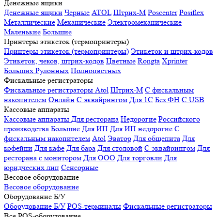
Денежные ящики
Денежные ящики
Черные
ATOL
Штрих-М
Poscenter
Posiflex
Металлические
Механические
Электромеханические
Маленькие
Большие
Принтеры этикеток (термопринтеры)
Принтеры этикеток (термопринтеры)
Этикеток и штрих-кодов
Этикеток, чеков, штрих-кодов
Цветные
Rongta
Xprinter
Больших
Рулонных
Полноцветных
Фискальные регистраторы
Фискальные регистраторы
Atol
Штрих-М
С фискальным
накопителем
Онлайн
С эквайрингом
Для 1С
Без ФН
С USB
Кассовые аппараты
Кассовые аппараты
Для ресторана
Недорогие
Российского
производства
Большие
Для ИП
Для ИП недорогие
С
фискальным накопителем
Atol
Эватор
Для общепита
Для
кофейни
Для кафе
Для бара
Для столовой
С эквайрингом
Для
ресторана с монитором
Для ООО
Для торговли
Для
юридческих лиц
Сенсорные
Весовое оборудование
Весовое оборудование
Оборудование Б/У
Оборудование Б/У
POS-терминалы
Фискальные регистраторы
Все POS-оборудование