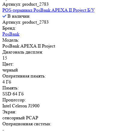
Артикул: product_2783
POS-терминал PosBank APEXA II Project Б/У
В наличии
Артикул: product_2783
Бренд:
PosBank
Модель:
PosBank APEXA II Project
Диагональ дисплея:
15
Цвет:
черный
Оперативная память:
4 Гб
Память:
SSD 64 Гб
Процессор:
Intel Celeron J1900
Экран:
сенсорный PCAP
Операционная система:
-