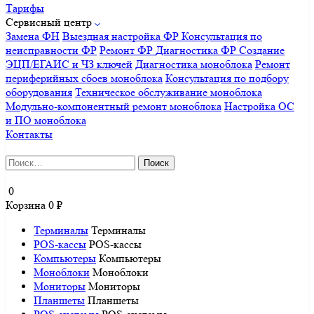
Тарифы
Сервисный центр
Замена ФН
Выездная настройка ФР
Консультация по
неисправности ФР
Ремонт ФР
Диагностика ФР
Создание
ЭЦП/ЕГАИС и ЧЗ ключей
Диагностика моноблока
Ремонт
периферийных сбоев моноблока
Консультация по подбору
оборудования
Техническое обслуживание моноблока
Модульно-компонентный ремонт моноблока
Настройка ОС
и ПО моноблока
Контакты
Найти:
0
Корзина
0
₽
Терминалы
Терминалы
POS-кассы
POS-кассы
Компьютеры
Компьютеры
Моноблоки
Моноблоки
Мониторы
Мониторы
Планшеты
Планшеты