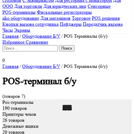
столовой
С эквайрингом
Для ресторана с монитором
Для
ООО
Для торговли
Для юридческих лиц
Сенсорные
POS-терминалы
Фискальные регистраторы
iiko оборудование
Для магазинов
Торговое
POS решения
Кнопки вызова сотрудника
Пейджеры
Передатчик вызова
Часы
Экраны
Главная
/
Оборудование Б/У
/
POS Терминалы (б/у)
Избранное
Сравнение
Найти:
0
Главная
/
Оборудование Б/У
/
POS Терминалы (б/у)
POS-терминал б/у
(товаров 7)
Pos-терминалы
190 товаров
Принтеры чеков
26 товаров
Денежные ящики
20 товаров