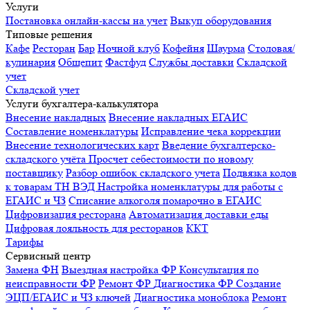
Услуги
Постановка онлайн-кассы на учет
Выкуп оборудования
Типовые решения
Кафе
Ресторан
Бар
Ночной клуб
Кофейня
Шаурма
Столовая/
кулинария
Общепит
Фастфуд
Службы доставки
Складской
учет
Складской учет
Услуги бухгалтера-калькулятора
Внесение накладных
Внесение накладных ЕГАИС
Составление номенклатуры
Исправление чека коррекции
Внесение технологических карт
Введение бухгалтерско-
складского учёта
Просчет себестоимости по новому
поставщику
Разбор ошибок складского учета
Подвязка кодов
к товарам ТН ВЭД
Настройка номенклатуры для работы с
ЕГАИС и ЧЗ
Списание алкоголя помарочно в ЕГАИС
Цифровизация ресторана
Автоматизация доставки еды
Цифровая лояльность для ресторанов
ККТ
Тарифы
Сервисный центр
Замена ФН
Выездная настройка ФР
Консультация по
неисправности ФР
Ремонт ФР
Диагностика ФР
Создание
ЭЦП/ЕГАИС и ЧЗ ключей
Диагностика моноблока
Ремонт