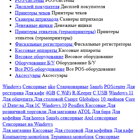
POS-системы
POS-системы
Дисплей покупателя
Дисплей покупателя
Принтеры чеков
Принтеры чеков
Сканеры штрихкода
Сканеры штрихкода
Денежные ящики
Денежные ящики
Принтеры этикеток (термопринтеры)
Принтеры
этикеток (термопринтеры)
Фискальные регистраторы
Фискальные регистраторы
Кассовые аппараты
Кассовые аппараты
Весовое оборудование
Весовое оборудование
Оборудование Б/У
Оборудование Б/У
Все POS-оборудование
Все POS-оборудование
Аксессуары
Аксессуары
Windows
Сенсорные
iiko
Стационарные
Sam4s
POScenter
Для
ресторана
Для кафе
4GB
С WiFi
R-Keeper
С USB
Windows 11
Для общепита
Для столовой
Смарт
Globalpos
10 дюймов
Core
i3
Datavan
Для 1С
Windows 10
Posiflex
Кассовые
Для
розничной торговли
Для магазина
ATOL
Для бара
Для
кофейни
Для horeca
Sam4s сенсорные
Atol сенсорные
Сенсорные на Windows
Для магазина
Кассовые
Для столовой
Для кофейни
Для кафе
Компьютер-моноблок
Терминал-моноблок
Сенсорные