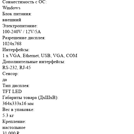
Совместимость с ОС:
Windows
Блок питания:
внешний
Электропитание:
100-240V / 12V/5A
Разрешение дисплея:
1024x768
Интерфейсы:
1 x VGA, Ethernet, USB, VGA, COM
Дополнительные интерфейсы:
RS-232, RJ-45
Сенсор:
да
Тип дисплея:
TFT LED
Габариты товара (ДxШxВ):
364x333x16 мм
Вес в упаковке:
5.3 кг
Крепление:
настольное
31 000
₽