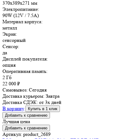
370x389x271 мм
Электропитание:
90W (12V / 7.5A)
Материал корпуса:
металл
Экран:
сенсорный
Сенсор:
да
Дисплей покупателя:
опция
Оперативная память:
2 Гб
22 000
₽
Самовывоз:
Сегодня
Доставка курьером:
Завтра
Доставка СДЭК:
от 3х дней
В корзину
Купить в 1 клик
Добавить к сравнению
Лучшая цена
Добавить к сравнению
Артикул: product_2689