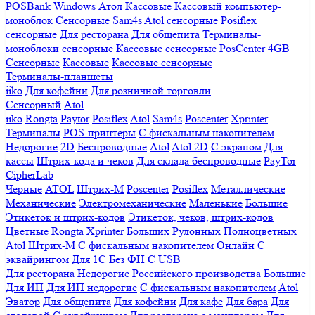
POSBank
Windows
Атол
Кассовые
Кассовый компьютер-
моноблок
Сенсорные Sam4s
Atol сенсорные
Posiflex
сенсорные
Для ресторана
Для общепита
Терминалы-
моноблоки сенсорные
Кассовые сенсорные
PosCenter
4GB
Сенсорные
Кассовые
Кассовые сенсорные
Терминалы-планшеты
iiko
Для кофейни
Для розничной торговли
Сенсорный
Atol
iiko
Rongta
Paytor
Posiflex
Atol
Sam4s
Poscenter
Xprinter
Терминалы
POS-принтеры
С фискальным накопителем
Недорогие
2D
Беспроводные
Atol
Atol 2D
С экраном
Для
кассы
Штрих-кода и чеков
Для склада беспроводные
PayTor
CipherLab
Черные
ATOL
Штрих-М
Poscenter
Posiflex
Металлические
Механические
Электромеханические
Маленькие
Большие
Этикеток и штрих-кодов
Этикеток, чеков, штрих-кодов
Цветные
Rongta
Xprinter
Больших
Рулонных
Полноцветных
Atol
Штрих-М
С фискальным накопителем
Онлайн
С
эквайрингом
Для 1С
Без ФН
С USB
Для ресторана
Недорогие
Российского производства
Большие
Для ИП
Для ИП недорогие
С фискальным накопителем
Atol
Эватор
Для общепита
Для кофейни
Для кафе
Для бара
Для