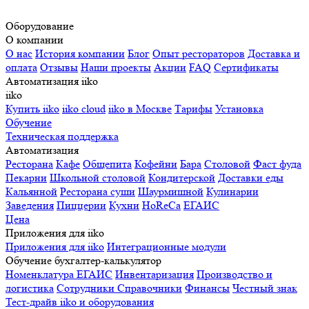
Оборудование
О компании
О нас
История компании
Блог
Опыт рестораторов
Доставка и
оплата
Отзывы
Наши проекты
Акции
FAQ
Сертификаты
Автоматизация iiko
iiko
Купить iiko
iiko cloud
iiko в Москве
Тарифы
Установка
Обучение
Техническая поддержка
Автоматизация
Ресторана
Кафе
Общепита
Кофейни
Бара
Столовой
Фаст фуда
Пекарни
Школьной столовой
Кондитерской
Доставки еды
Кальянной
Ресторана суши
Шаурмишной
Кулинарии
Заведения
Пиццерии
Кухни
HoReCa
ЕГАИС
Цена
Приложения для iiko
Приложения для iiko
Интеграционные модули
Обучение бухгалтер-калькулятор
Номенклатура
ЕГАИС
Инвентаризация
Производство и
логистика
Сотрудники
Справочники
Финансы
Честный знак
Тест-драйв iiko и оборудования