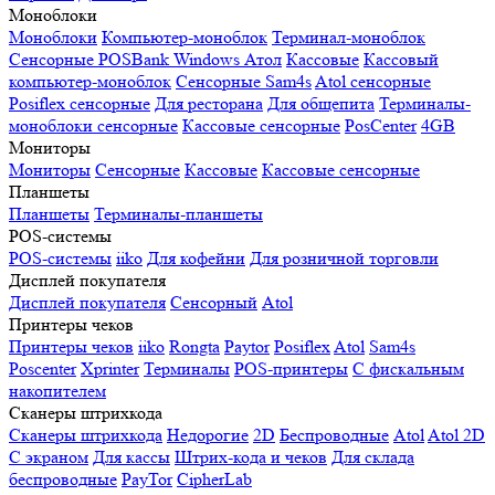
Моноблоки
Моноблоки
Компьютер-моноблок
Терминал-моноблок
Сенсорные
POSBank
Windows
Атол
Кассовые
Кассовый
компьютер-моноблок
Сенсорные Sam4s
Atol сенсорные
Posiflex сенсорные
Для ресторана
Для общепита
Терминалы-
моноблоки сенсорные
Кассовые сенсорные
PosCenter
4GB
Мониторы
Мониторы
Сенсорные
Кассовые
Кассовые сенсорные
Планшеты
Планшеты
Терминалы-планшеты
POS-системы
POS-системы
iiko
Для кофейни
Для розничной торговли
Дисплей покупателя
Дисплей покупателя
Сенсорный
Atol
Принтеры чеков
Принтеры чеков
iiko
Rongta
Paytor
Posiflex
Atol
Sam4s
Poscenter
Xprinter
Терминалы
POS-принтеры
С фискальным
накопителем
Сканеры штрихкода
Сканеры штрихкода
Недорогие
2D
Беспроводные
Atol
Atol 2D
С экраном
Для кассы
Штрих-кода и чеков
Для склада
беспроводные
PayTor
CipherLab