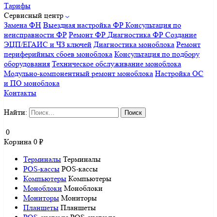
Тарифы
Сервисный центр
Замена ФН
Выездная настройка ФР
Консультация по
неисправности ФР
Ремонт ФР
Диагностика ФР
Создание
ЭЦП/ЕГАИС и ЧЗ ключей
Диагностика моноблока
Ремонт
периферийных сбоев моноблока
Консультация по подбору
оборудования
Техническое обслуживание моноблока
Модульно-компонентный ремонт моноблока
Настройка ОС
и ПО моноблока
Контакты
Найти:
0
Корзина
0
₽
Терминалы
Терминалы
POS-кассы
POS-кассы
Компьютеры
Компьютеры
Моноблоки
Моноблоки
Мониторы
Мониторы
Планшеты
Планшеты