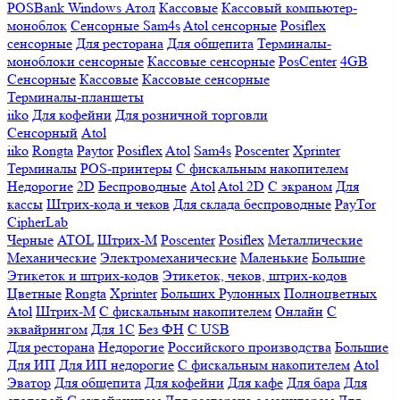
POSBank
Windows
Атол
Кассовые
Кассовый компьютер-
моноблок
Сенсорные Sam4s
Atol сенсорные
Posiflex
сенсорные
Для ресторана
Для общепита
Терминалы-
моноблоки сенсорные
Кассовые сенсорные
PosCenter
4GB
Сенсорные
Кассовые
Кассовые сенсорные
Терминалы-планшеты
iiko
Для кофейни
Для розничной торговли
Сенсорный
Atol
iiko
Rongta
Paytor
Posiflex
Atol
Sam4s
Poscenter
Xprinter
Терминалы
POS-принтеры
С фискальным накопителем
Недорогие
2D
Беспроводные
Atol
Atol 2D
С экраном
Для
кассы
Штрих-кода и чеков
Для склада беспроводные
PayTor
CipherLab
Черные
ATOL
Штрих-М
Poscenter
Posiflex
Металлические
Механические
Электромеханические
Маленькие
Большие
Этикеток и штрих-кодов
Этикеток, чеков, штрих-кодов
Цветные
Rongta
Xprinter
Больших
Рулонных
Полноцветных
Atol
Штрих-М
С фискальным накопителем
Онлайн
С
эквайрингом
Для 1С
Без ФН
С USB
Для ресторана
Недорогие
Российского производства
Большие
Для ИП
Для ИП недорогие
С фискальным накопителем
Atol
Эватор
Для общепита
Для кофейни
Для кафе
Для бара
Для