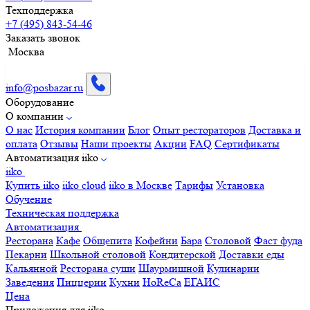
Техподдержка
+7 (495) 843-54-46
Заказать звонок
Москва
info@posbazar.ru
Оборудование
О компании
О нас
История компании
Блог
Опыт рестораторов
Доставка и
оплата
Отзывы
Наши проекты
Акции
FAQ
Сертификаты
Автоматизация iiko
iiko
Купить iiko
iiko cloud
iiko в Москве
Тарифы
Установка
Обучение
Техническая поддержка
Автоматизация
Ресторана
Кафе
Общепита
Кофейни
Бара
Столовой
Фаст фуда
Пекарни
Школьной столовой
Кондитерской
Доставки еды
Кальянной
Ресторана суши
Шаурмишной
Кулинарии
Заведения
Пиццерии
Кухни
HoReCa
ЕГАИС
Цена
Приложения для iiko