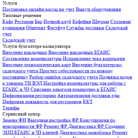
Услуги
Постановка онлайн-кассы на учет
Выкуп оборудования
Типовые решения
Кафе
Ресторан
Бар
Ночной клуб
Кофейня
Шаурма
Столовая/
кулинария
Общепит
Фастфуд
Службы доставки
Складской
учет
Складской учет
Услуги бухгалтера-калькулятора
Внесение накладных
Внесение накладных ЕГАИС
Составление номенклатуры
Исправление чека коррекции
Внесение технологических карт
Введение бухгалтерско-
складского учёта
Просчет себестоимости по новому
поставщику
Разбор ошибок складского учета
Подвязка кодов
к товарам ТН ВЭД
Настройка номенклатуры для работы с
ЕГАИС и ЧЗ
Списание алкоголя помарочно в ЕГАИС
Цифровизация ресторана
Автоматизация доставки еды
Цифровая лояльность для ресторанов
ККТ
Тарифы
Сервисный центр
Замена ФН
Выездная настройка ФР
Консультация по
неисправности ФР
Ремонт ФР
Диагностика ФР
Создание
ЭЦП/ЕГАИС и ЧЗ ключей
Диагностика моноблока
Ремонт