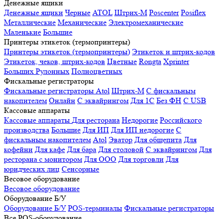
Денежные ящики
Денежные ящики
Черные
ATOL
Штрих-М
Poscenter
Posiflex
Металлические
Механические
Электромеханические
Маленькие
Большие
Принтеры этикеток (термопринтеры)
Принтеры этикеток (термопринтеры)
Этикеток и штрих-кодов
Этикеток, чеков, штрих-кодов
Цветные
Rongta
Xprinter
Больших
Рулонных
Полноцветных
Фискальные регистраторы
Фискальные регистраторы
Atol
Штрих-М
С фискальным
накопителем
Онлайн
С эквайрингом
Для 1С
Без ФН
С USB
Кассовые аппараты
Кассовые аппараты
Для ресторана
Недорогие
Российского
производства
Большие
Для ИП
Для ИП недорогие
С
фискальным накопителем
Atol
Эватор
Для общепита
Для
кофейни
Для кафе
Для бара
Для столовой
С эквайрингом
Для
ресторана с монитором
Для ООО
Для торговли
Для
юридческих лиц
Сенсорные
Весовое оборудование
Весовое оборудование
Оборудование Б/У
Оборудование Б/У
POS-терминалы
Фискальные регистраторы
Все POS-оборудование