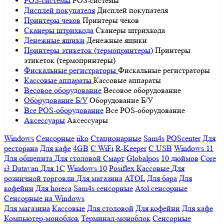
POS-системы
POS-системы
Дисплей покупателя
Дисплей покупателя
Принтеры чеков
Принтеры чеков
Сканеры штрихкода
Сканеры штрихкода
Денежные ящики
Денежные ящики
Принтеры этикеток (термопринтеры)
Принтеры
этикеток (термопринтеры)
Фискальные регистраторы
Фискальные регистраторы
Кассовые аппараты
Кассовые аппараты
Весовое оборудование
Весовое оборудование
Оборудование Б/У
Оборудование Б/У
Все POS-оборудование
Все POS-оборудование
Аксессуары
Аксессуары
Windows
Сенсорные
iiko
Стационарные
Sam4s
POScenter
Для
ресторана
Для кафе
4GB
С WiFi
R-Keeper
С USB
Windows 11
Для общепита
Для столовой
Смарт
Globalpos
10 дюймов
Core
i3
Datavan
Для 1С
Windows 10
Posiflex
Кассовые
Для
розничной торговли
Для магазина
ATOL
Для бара
Для
кофейни
Для horeca
Sam4s сенсорные
Atol сенсорные
Сенсорные на Windows
Для магазина
Кассовые
Для столовой
Для кофейни
Для кафе
Компьютер-моноблок
Терминал-моноблок
Сенсорные