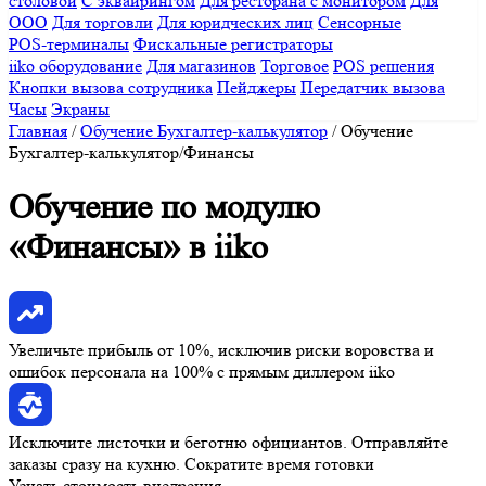
столовой
С эквайрингом
Для ресторана с монитором
Для
ООО
Для торговли
Для юридческих лиц
Сенсорные
POS-терминалы
Фискальные регистраторы
iiko оборудование
Для магазинов
Торговое
POS решения
Кнопки вызова сотрудника
Пейджеры
Передатчик вызова
Часы
Экраны
Главная
/
Обучение Бухгалтер-калькулятор
/
Обучение
Бухгалтер-калькулятор/Финансы
Обучение по модулю
«Финансы» в iiko
Увеличьте прибыль от 10%
, исключив риски воровства и
ошибок персонала на 100%
с прямым диллером iiko
Исключите листочки
и
беготню официантов
. Отправляйте
заказы сразу на кухню.
Сократите время готовки
Узнать стоимость внедрения