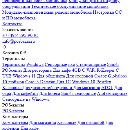
периферийных сбоев моноблока
Консультация по подбору
оборудования
Техническое обслуживание моноблока
Модульно-компонентный ремонт моноблока
Настройка ОС
и ПО моноблока
Контакты
Заказать звонок
+7 (495) 295-90-95
info@posbazar.ru
0
Корзина
0
₽
Терминалы
Терминалы
Windows
Сенсорные
iiko
Стационарные
Sam4s
POScenter
Для ресторана
Для кафе
4GB
С WiFi
R-Keeper
С
USB
Windows 11
Для общепита
Для столовой
Смарт
Globalpos
10 дюймов
Core i3
Datavan
Для 1С
Windows 10
Posiflex
Кассовые
Для розничной торговли
Для магазина
ATOL
Для
бара
Для кофейни
Для horeca
Sam4s сенсорные
Atol сенсорные
Сенсорные на Windows
POS-кассы
POS-кассы
Компьютеры
Компьютеры
Для магазина
Кассовые
Для столовой
Для
кофейни
Для кафе