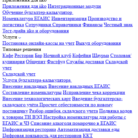
Приложения для iiko
Интеграционные модули
Обучение бухгалтер-калькулятор
Номенклатура
ЕГАИС
Инвентаризация
Производство и
логистика
Сотрудники
Справочники
Финансы
Честный знак
Тест-драйв iiko и оборудования
Услуги
Постановка онлайн-кассы на учет
Выкуп оборудования
Типовые решения
Кафе
Ресторан
Бар
Ночной клуб
Кофейня
Шаурма
Столовая/
кулинария
Общепит
Фастфуд
Службы доставки
Складской
учет
Складской учет
Услуги бухгалтера-калькулятора
Внесение накладных
Внесение накладных ЕГАИС
Составление номенклатуры
Исправление чека коррекции
Внесение технологических карт
Введение бухгалтерско-
складского учёта
Просчет себестоимости по новому
поставщику
Разбор ошибок складского учета
Подвязка кодов
к товарам ТН ВЭД
Настройка номенклатуры для работы с
ЕГАИС и ЧЗ
Списание алкоголя помарочно в ЕГАИС
Цифровизация ресторана
Автоматизация доставки еды
Цифровая лояльность для ресторанов
ККТ