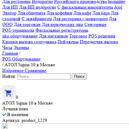
Для ресторана
Недорогие
Российского производства
Большие
Для ИП
Для ИП недорогие
С фискальным накопителем
Atol
Эватор
Для общепита
Для кофейни
Для кафе
Для бара
Для
столовой
С эквайрингом
Для ресторана с монитором
Для
ООО
Для торговли
Для юридческих лиц
Сенсорные
POS-терминалы
Фискальные регистраторы
iiko оборудование
Для магазинов
Торговое
POS решения
Кнопки вызова сотрудника
Пейджеры
Передатчик вызова
Часы
Экраны
Главная
/
POS Оборудование
/
АТОЛ Sigma 10 в Москве
Избранное
Сравнение
Найти:
0
АТОЛ Sigma 10 в Москве
Лучшая цена
В наличии
Артикул: product_1229