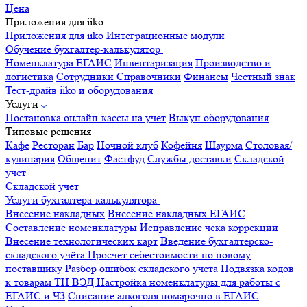
Цена
Приложения для iiko
Приложения для iiko
Интеграционные модули
Обучение бухгалтер-калькулятор
Номенклатура
ЕГАИС
Инвентаризация
Производство и
логистика
Сотрудники
Справочники
Финансы
Честный знак
Тест-драйв iiko и оборудования
Услуги
Постановка онлайн-кассы на учет
Выкуп оборудования
Типовые решения
Кафе
Ресторан
Бар
Ночной клуб
Кофейня
Шаурма
Столовая/
кулинария
Общепит
Фастфуд
Службы доставки
Складской
учет
Складской учет
Услуги бухгалтера-калькулятора
Внесение накладных
Внесение накладных ЕГАИС
Составление номенклатуры
Исправление чека коррекции
Внесение технологических карт
Введение бухгалтерско-
складского учёта
Просчет себестоимости по новому
поставщику
Разбор ошибок складского учета
Подвязка кодов
к товарам ТН ВЭД
Настройка номенклатуры для работы с
ЕГАИС и ЧЗ
Списание алкоголя помарочно в ЕГАИС