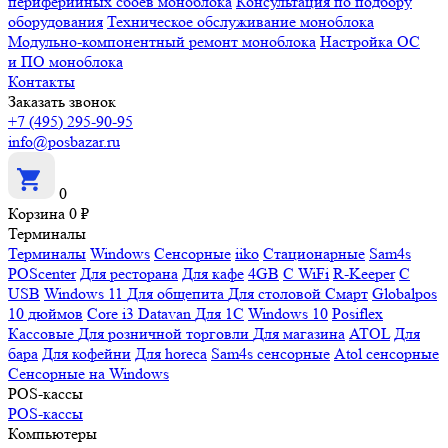
периферийных сбоев моноблока
Консультация по подбору
оборудования
Техническое обслуживание моноблока
Модульно-компонентный ремонт моноблока
Настройка ОС
и ПО моноблока
Контакты
Заказать звонок
+7 (495) 295-90-95
info@posbazar.ru
0
Корзина
0
₽
Терминалы
Терминалы
Windows
Сенсорные
iiko
Стационарные
Sam4s
POScenter
Для ресторана
Для кафе
4GB
С WiFi
R-Keeper
С
USB
Windows 11
Для общепита
Для столовой
Смарт
Globalpos
10 дюймов
Core i3
Datavan
Для 1С
Windows 10
Posiflex
Кассовые
Для розничной торговли
Для магазина
ATOL
Для
бара
Для кофейни
Для horeca
Sam4s сенсорные
Atol сенсорные
Сенсорные на Windows
POS-кассы
POS-кассы
Компьютеры