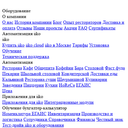
Оборудование
О компании
О нас
История компании
Блог
Опыт рестораторов
Доставка и
оплата
Отзывы
Наши проекты
Акции
FAQ
Сертификаты
Автоматизация iiko
iiko
Купить iiko
iiko cloud
iiko в Москве
Тарифы
Установка
Обучение
Техническая поддержка
Автоматизация
Ресторана
Кафе
Общепита
Кофейни
Бара
Столовой
Фаст фуда
Пекарни
Школьной столовой
Кондитерской
Доставки еды
Кальянной
Ресторана суши
Шаурмишной
Кулинарии
Заведения
Пиццерии
Кухни
HoReCa
ЕГАИС
Цена
Приложения для iiko
Приложения для iiko
Интеграционные модули
Обучение бухгалтер-калькулятор
Номенклатура
ЕГАИС
Инвентаризация
Производство и
логистика
Сотрудники
Справочники
Финансы
Честный знак
Тест-драйв iiko и оборудования