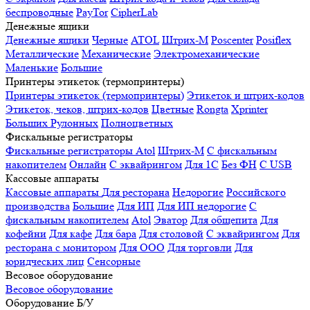
беспроводные
PayTor
CipherLab
Денежные ящики
Денежные ящики
Черные
ATOL
Штрих-М
Poscenter
Posiflex
Металлические
Механические
Электромеханические
Маленькие
Большие
Принтеры этикеток (термопринтеры)
Принтеры этикеток (термопринтеры)
Этикеток и штрих-кодов
Этикеток, чеков, штрих-кодов
Цветные
Rongta
Xprinter
Больших
Рулонных
Полноцветных
Фискальные регистраторы
Фискальные регистраторы
Atol
Штрих-М
С фискальным
накопителем
Онлайн
С эквайрингом
Для 1С
Без ФН
С USB
Кассовые аппараты
Кассовые аппараты
Для ресторана
Недорогие
Российского
производства
Большие
Для ИП
Для ИП недорогие
С
фискальным накопителем
Atol
Эватор
Для общепита
Для
кофейни
Для кафе
Для бара
Для столовой
С эквайрингом
Для
ресторана с монитором
Для ООО
Для торговли
Для
юридческих лиц
Сенсорные
Весовое оборудование
Весовое оборудование
Оборудование Б/У