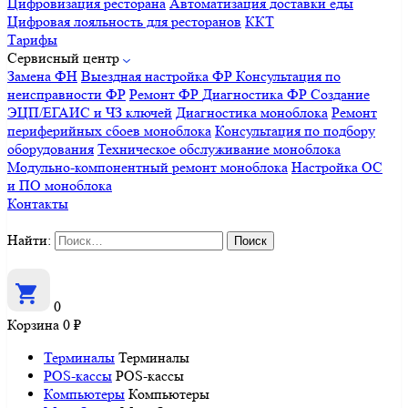
Цифровизация ресторана
Автоматизация доставки еды
Цифровая лояльность для ресторанов
ККТ
Тарифы
Сервисный центр
Замена ФН
Выездная настройка ФР
Консультация по
неисправности ФР
Ремонт ФР
Диагностика ФР
Создание
ЭЦП/ЕГАИС и ЧЗ ключей
Диагностика моноблока
Ремонт
периферийных сбоев моноблока
Консультация по подбору
оборудования
Техническое обслуживание моноблока
Модульно-компонентный ремонт моноблока
Настройка ОС
и ПО моноблока
Контакты
Найти:
0
Корзина
0
₽
Терминалы
Терминалы
POS-кассы
POS-кассы
Компьютеры
Компьютеры