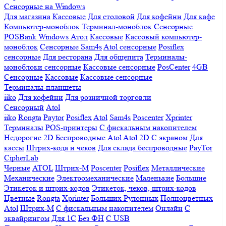
Сенсорные на Windows
Для магазина
Кассовые
Для столовой
Для кофейни
Для кафе
Компьютер-моноблок
Терминал-моноблок
Сенсорные
POSBank
Windows
Атол
Кассовые
Кассовый компьютер-
моноблок
Сенсорные Sam4s
Atol сенсорные
Posiflex
сенсорные
Для ресторана
Для общепита
Терминалы-
моноблоки сенсорные
Кассовые сенсорные
PosCenter
4GB
Сенсорные
Кассовые
Кассовые сенсорные
Терминалы-планшеты
iiko
Для кофейни
Для розничной торговли
Сенсорный
Atol
iiko
Rongta
Paytor
Posiflex
Atol
Sam4s
Poscenter
Xprinter
Терминалы
POS-принтеры
С фискальным накопителем
Недорогие
2D
Беспроводные
Atol
Atol 2D
С экраном
Для
кассы
Штрих-кода и чеков
Для склада беспроводные
PayTor
CipherLab
Черные
ATOL
Штрих-М
Poscenter
Posiflex
Металлические
Механические
Электромеханические
Маленькие
Большие
Этикеток и штрих-кодов
Этикеток, чеков, штрих-кодов
Цветные
Rongta
Xprinter
Больших
Рулонных
Полноцветных
Atol
Штрих-М
С фискальным накопителем
Онлайн
С
эквайрингом
Для 1С
Без ФН
С USB