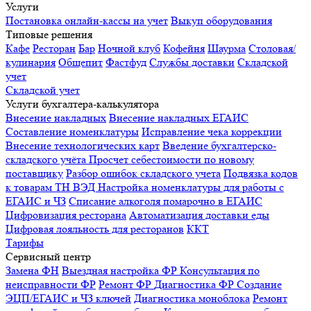
Услуги
Постановка онлайн-кассы на учет
Выкуп оборудования
Типовые решения
Кафе
Ресторан
Бар
Ночной клуб
Кофейня
Шаурма
Столовая/
кулинария
Общепит
Фастфуд
Службы доставки
Складской
учет
Складской учет
Услуги бухгалтера-калькулятора
Внесение накладных
Внесение накладных ЕГАИС
Составление номенклатуры
Исправление чека коррекции
Внесение технологических карт
Введение бухгалтерско-
складского учёта
Просчет себестоимости по новому
поставщику
Разбор ошибок складского учета
Подвязка кодов
к товарам ТН ВЭД
Настройка номенклатуры для работы с
ЕГАИС и ЧЗ
Списание алкоголя помарочно в ЕГАИС
Цифровизация ресторана
Автоматизация доставки еды
Цифровая лояльность для ресторанов
ККТ
Тарифы
Сервисный центр
Замена ФН
Выездная настройка ФР
Консультация по
неисправности ФР
Ремонт ФР
Диагностика ФР
Создание
ЭЦП/ЕГАИС и ЧЗ ключей
Диагностика моноблока
Ремонт