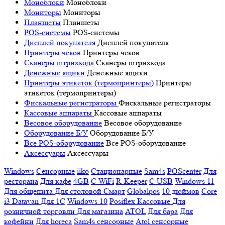
Моноблоки
Моноблоки
Мониторы
Мониторы
Планшеты
Планшеты
POS-системы
POS-системы
Дисплей покупателя
Дисплей покупателя
Принтеры чеков
Принтеры чеков
Сканеры штрихкода
Сканеры штрихкода
Денежные ящики
Денежные ящики
Принтеры этикеток (термопринтеры)
Принтеры
этикеток (термопринтеры)
Фискальные регистраторы
Фискальные регистраторы
Кассовые аппараты
Кассовые аппараты
Весовое оборудование
Весовое оборудование
Оборудование Б/У
Оборудование Б/У
Все POS-оборудование
Все POS-оборудование
Аксессуары
Аксессуары
Windows
Сенсорные
iiko
Стационарные
Sam4s
POScenter
Для
ресторана
Для кафе
4GB
С WiFi
R-Keeper
С USB
Windows 11
Для общепита
Для столовой
Смарт
Globalpos
10 дюймов
Core
i3
Datavan
Для 1С
Windows 10
Posiflex
Кассовые
Для
розничной торговли
Для магазина
ATOL
Для бара
Для
кофейни
Для horeca
Sam4s сенсорные
Atol сенсорные