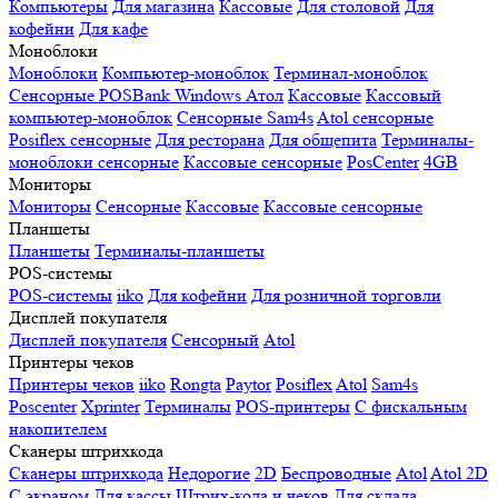
Компьютеры
Для магазина
Кассовые
Для столовой
Для
кофейни
Для кафе
Моноблоки
Моноблоки
Компьютер-моноблок
Терминал-моноблок
Сенсорные
POSBank
Windows
Атол
Кассовые
Кассовый
компьютер-моноблок
Сенсорные Sam4s
Atol сенсорные
Posiflex сенсорные
Для ресторана
Для общепита
Терминалы-
моноблоки сенсорные
Кассовые сенсорные
PosCenter
4GB
Мониторы
Мониторы
Сенсорные
Кассовые
Кассовые сенсорные
Планшеты
Планшеты
Терминалы-планшеты
POS-системы
POS-системы
iiko
Для кофейни
Для розничной торговли
Дисплей покупателя
Дисплей покупателя
Сенсорный
Atol
Принтеры чеков
Принтеры чеков
iiko
Rongta
Paytor
Posiflex
Atol
Sam4s
Poscenter
Xprinter
Терминалы
POS-принтеры
С фискальным
накопителем
Сканеры штрихкода
Сканеры штрихкода
Недорогие
2D
Беспроводные
Atol
Atol 2D
С экраном
Для кассы
Штрих-кода и чеков
Для склада