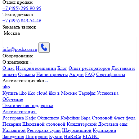
Отдел продаж
+7 (495) 295-90-95
Техподдержка
+7 (495) 843-54-46
Заказать звонок
Москва
info@posbazar.ru
Оборудование
О компании
О нас
История компании
Блог
Опыт рестораторов
Доставка и
оплата
Отзывы
Наши проекты
Акции
FAQ
Сертификаты
Автоматизация iiko
iiko
Купить iiko
iiko cloud
iiko в Москве
Тарифы
Установка
Обучение
Техническая поддержка
Автоматизация
Ресторана
Кафе
Общепита
Кофейни
Бара
Столовой
Фаст фуда
Пекарни
Школьной столовой
Кондитерской
Доставки еды
Кальянной
Ресторана суши
Шаурмишной
Кулинарии
Заведения
Пиццерии
Кухни
HoReCa
ЕГАИС