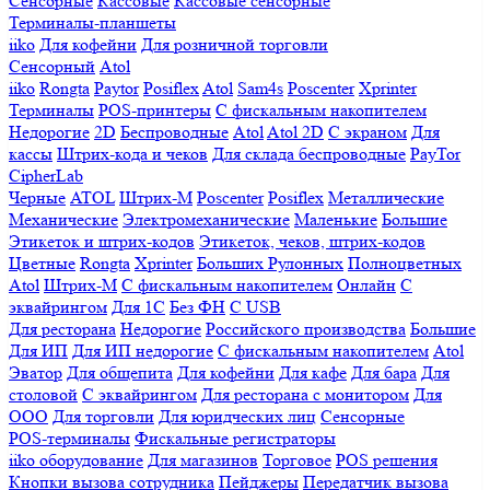
Сенсорные
Кассовые
Кассовые сенсорные
Терминалы-планшеты
iiko
Для кофейни
Для розничной торговли
Сенсорный
Atol
iiko
Rongta
Paytor
Posiflex
Atol
Sam4s
Poscenter
Xprinter
Терминалы
POS-принтеры
С фискальным накопителем
Недорогие
2D
Беспроводные
Atol
Atol 2D
С экраном
Для
кассы
Штрих-кода и чеков
Для склада беспроводные
PayTor
CipherLab
Черные
ATOL
Штрих-М
Poscenter
Posiflex
Металлические
Механические
Электромеханические
Маленькие
Большие
Этикеток и штрих-кодов
Этикеток, чеков, штрих-кодов
Цветные
Rongta
Xprinter
Больших
Рулонных
Полноцветных
Atol
Штрих-М
С фискальным накопителем
Онлайн
С
эквайрингом
Для 1С
Без ФН
С USB
Для ресторана
Недорогие
Российского производства
Большие
Для ИП
Для ИП недорогие
С фискальным накопителем
Atol
Эватор
Для общепита
Для кофейни
Для кафе
Для бара
Для
столовой
С эквайрингом
Для ресторана с монитором
Для
ООО
Для торговли
Для юридческих лиц
Сенсорные
POS-терминалы
Фискальные регистраторы
iiko оборудование
Для магазинов
Торговое
POS решения
Кнопки вызова сотрудника
Пейджеры
Передатчик вызова