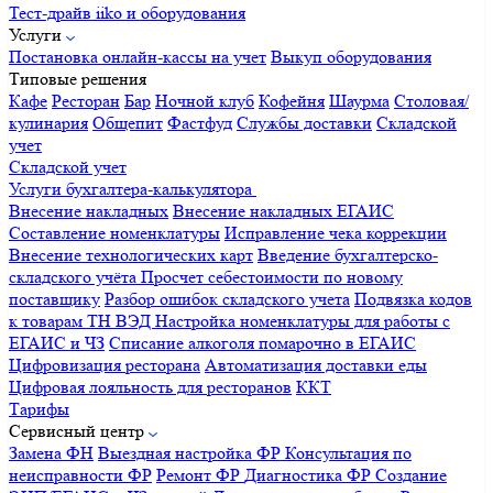
Тест-драйв iiko и оборудования
Услуги
Постановка онлайн-кассы на учет
Выкуп оборудования
Типовые решения
Кафе
Ресторан
Бар
Ночной клуб
Кофейня
Шаурма
Столовая/
кулинария
Общепит
Фастфуд
Службы доставки
Складской
учет
Складской учет
Услуги бухгалтера-калькулятора
Внесение накладных
Внесение накладных ЕГАИС
Составление номенклатуры
Исправление чека коррекции
Внесение технологических карт
Введение бухгалтерско-
складского учёта
Просчет себестоимости по новому
поставщику
Разбор ошибок складского учета
Подвязка кодов
к товарам ТН ВЭД
Настройка номенклатуры для работы с
ЕГАИС и ЧЗ
Списание алкоголя помарочно в ЕГАИС
Цифровизация ресторана
Автоматизация доставки еды
Цифровая лояльность для ресторанов
ККТ
Тарифы
Сервисный центр
Замена ФН
Выездная настройка ФР
Консультация по
неисправности ФР
Ремонт ФР
Диагностика ФР
Создание