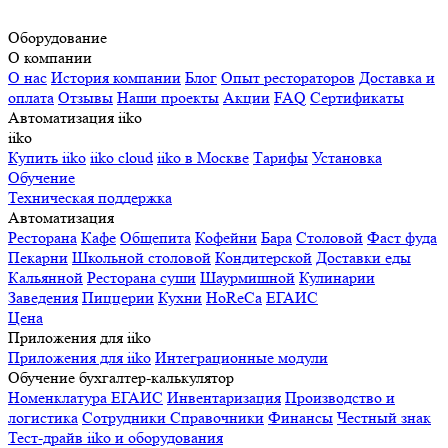
Оборудование
О компании
О нас
История компании
Блог
Опыт рестораторов
Доставка и
оплата
Отзывы
Наши проекты
Акции
FAQ
Сертификаты
Автоматизация iiko
iiko
Купить iiko
iiko cloud
iiko в Москве
Тарифы
Установка
Обучение
Техническая поддержка
Автоматизация
Ресторана
Кафе
Общепита
Кофейни
Бара
Столовой
Фаст фуда
Пекарни
Школьной столовой
Кондитерской
Доставки еды
Кальянной
Ресторана суши
Шаурмишной
Кулинарии
Заведения
Пиццерии
Кухни
HoReCa
ЕГАИС
Цена
Приложения для iiko
Приложения для iiko
Интеграционные модули
Обучение бухгалтер-калькулятор
Номенклатура
ЕГАИС
Инвентаризация
Производство и
логистика
Сотрудники
Справочники
Финансы
Честный знак
Тест-драйв iiko и оборудования