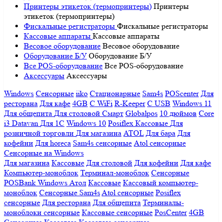
Принтеры этикеток (термопринтеры)
Принтеры
этикеток (термопринтеры)
Фискальные регистраторы
Фискальные регистраторы
Кассовые аппараты
Кассовые аппараты
Весовое оборудование
Весовое оборудование
Оборудование Б/У
Оборудование Б/У
Все POS-оборудование
Все POS-оборудование
Аксессуары
Аксессуары
Windows
Сенсорные
iiko
Стационарные
Sam4s
POScenter
Для
ресторана
Для кафе
4GB
С WiFi
R-Keeper
С USB
Windows 11
Для общепита
Для столовой
Смарт
Globalpos
10 дюймов
Core
i3
Datavan
Для 1С
Windows 10
Posiflex
Кассовые
Для
розничной торговли
Для магазина
ATOL
Для бара
Для
кофейни
Для horeca
Sam4s сенсорные
Atol сенсорные
Сенсорные на Windows
Для магазина
Кассовые
Для столовой
Для кофейни
Для кафе
Компьютер-моноблок
Терминал-моноблок
Сенсорные
POSBank
Windows
Атол
Кассовые
Кассовый компьютер-
моноблок
Сенсорные Sam4s
Atol сенсорные
Posiflex
сенсорные
Для ресторана
Для общепита
Терминалы-
моноблоки сенсорные
Кассовые сенсорные
PosCenter
4GB