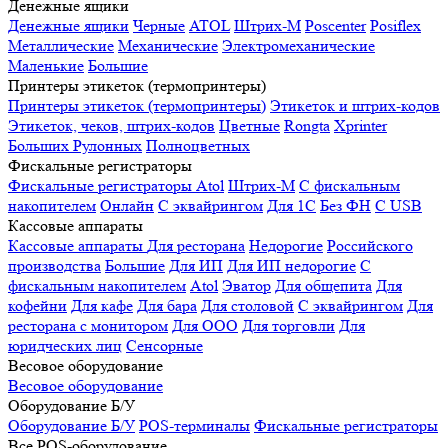
Денежные ящики
Денежные ящики
Черные
ATOL
Штрих-М
Poscenter
Posiflex
Металлические
Механические
Электромеханические
Маленькие
Большие
Принтеры этикеток (термопринтеры)
Принтеры этикеток (термопринтеры)
Этикеток и штрих-кодов
Этикеток, чеков, штрих-кодов
Цветные
Rongta
Xprinter
Больших
Рулонных
Полноцветных
Фискальные регистраторы
Фискальные регистраторы
Atol
Штрих-М
С фискальным
накопителем
Онлайн
С эквайрингом
Для 1С
Без ФН
С USB
Кассовые аппараты
Кассовые аппараты
Для ресторана
Недорогие
Российского
производства
Большие
Для ИП
Для ИП недорогие
С
фискальным накопителем
Atol
Эватор
Для общепита
Для
кофейни
Для кафе
Для бара
Для столовой
С эквайрингом
Для
ресторана с монитором
Для ООО
Для торговли
Для
юридческих лиц
Сенсорные
Весовое оборудование
Весовое оборудование
Оборудование Б/У
Оборудование Б/У
POS-терминалы
Фискальные регистраторы
Все POS-оборудование