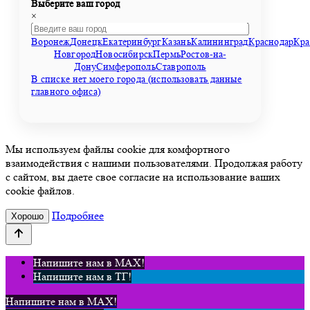
Выберите ваш город
×
Воронеж
Донецк
Екатеринбург
Казань
Калининград
Краснодар
Кра
Новгород
Новосибирск
Пермь
Ростов-на-
Дону
Симферополь
Ставрополь
В списке нет моего города (использовать данные
главного офиса)
Мы используем файлы cookie для комфортного
взаимодействия с нашими пользователями. Продолжая работу
с сайтом, вы даете свое согласие на использование ваших
cookie файлов.
Подробнее
Хорошо
Напишите нам в MAX!
Напишите нам в ТГ!
Напишите нам в MAX!