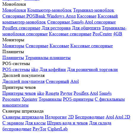
Моноблоки
Моноблоки
Компьютер-моноблок
Терминал-моноблок
Сенсорные
POSBank
Windows
Атол
Кассовые
Кассовый
компьютер-моноблок
Сенсорные Sam4s
Atol сенсорные
Posiflex сенсорные
Для ресторана
Для общепита
Терминалы-
моноблоки сенсорные
Кассовые сенсорные
PosCenter
4GB
Мониторы
Мониторы
Сенсорные
Кассовые
Кассовые сенсорные
Планшеты
Планшеты
Терминалы-планшеты
POS-системы
POS-системы
iiko
Для кофейни
Для розничной торговли
Дисплей покупателя
Дисплей покупателя
Сенсорный
Atol
Принтеры чеков
Принтеры чеков
iiko
Rongta
Paytor
Posiflex
Atol
Sam4s
Poscenter
Xprinter
Терминалы
POS-принтеры
С фискальным
накопителем
Сканеры штрихкода
Сканеры штрихкода
Недорогие
2D
Беспроводные
Atol
Atol 2D
С экраном
Для кассы
Штрих-кода и чеков
Для склада
беспроводные
PayTor
CipherLab