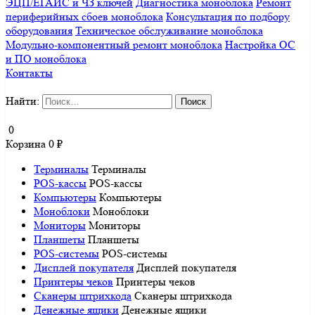
ЭЦП/ЕГАИС и ЧЗ ключей
Диагностика моноблока
Ремонт
периферийных сбоев моноблока
Консультация по подбору
оборудования
Техническое обслуживание моноблока
Модульно-компонентный ремонт моноблока
Настройка ОС
и ПО моноблока
Контакты
Найти:
0
Корзина
0
₽
Терминалы
Терминалы
POS-кассы
POS-кассы
Компьютеры
Компьютеры
Моноблоки
Моноблоки
Мониторы
Мониторы
Планшеты
Планшеты
POS-системы
POS-системы
Дисплей покупателя
Дисплей покупателя
Принтеры чеков
Принтеры чеков
Сканеры штрихкода
Сканеры штрихкода
Денежные ящики
Денежные ящики