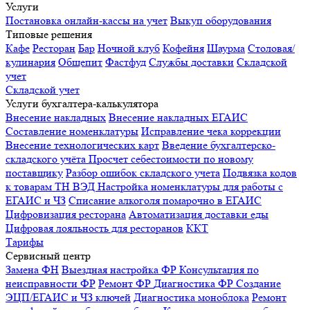
Услуги
Постановка онлайн-кассы на учет
Выкуп оборудования
Типовые решения
Кафе
Ресторан
Бар
Ночной клуб
Кофейня
Шаурма
Столовая/
кулинария
Общепит
Фастфуд
Службы доставки
Складской
учет
Складской учет
Услуги бухгалтера-калькулятора
Внесение накладных
Внесение накладных ЕГАИС
Составление номенклатуры
Исправление чека коррекции
Внесение технологических карт
Введение бухгалтерско-
складского учёта
Просчет себестоимости по новому
поставщику
Разбор ошибок складского учета
Подвязка кодов
к товарам ТН ВЭД
Настройка номенклатуры для работы с
ЕГАИС и ЧЗ
Списание алкоголя помарочно в ЕГАИС
Цифровизация ресторана
Автоматизация доставки еды
Цифровая лояльность для ресторанов
ККТ
Тарифы
Сервисный центр
Замена ФН
Выездная настройка ФР
Консультация по
неисправности ФР
Ремонт ФР
Диагностика ФР
Создание
ЭЦП/ЕГАИС и ЧЗ ключей
Диагностика моноблока
Ремонт