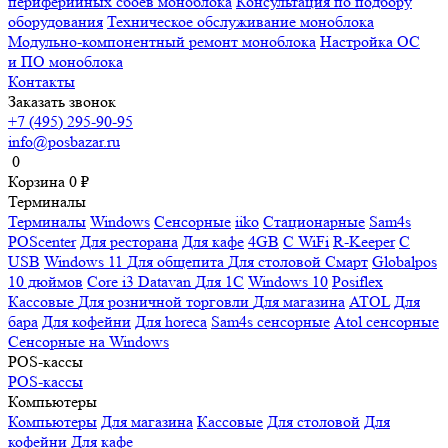
периферийных сбоев моноблока
Консультация по подбору
оборудования
Техническое обслуживание моноблока
Модульно-компонентный ремонт моноблока
Настройка ОС
и ПО моноблока
Контакты
Заказать звонок
+7 (495) 295-90-95
info@posbazar.ru
0
Корзина
0
₽
Терминалы
Терминалы
Windows
Сенсорные
iiko
Стационарные
Sam4s
POScenter
Для ресторана
Для кафе
4GB
С WiFi
R-Keeper
С
USB
Windows 11
Для общепита
Для столовой
Смарт
Globalpos
10 дюймов
Core i3
Datavan
Для 1С
Windows 10
Posiflex
Кассовые
Для розничной торговли
Для магазина
ATOL
Для
бара
Для кофейни
Для horeca
Sam4s сенсорные
Atol сенсорные
Сенсорные на Windows
POS-кассы
POS-кассы
Компьютеры
Компьютеры
Для магазина
Кассовые
Для столовой
Для
кофейни
Для кафе