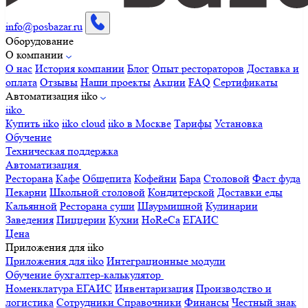
info@posbazar.ru
Оборудование
О компании
О нас
История компании
Блог
Опыт рестораторов
Доставка и
оплата
Отзывы
Наши проекты
Акции
FAQ
Сертификаты
Автоматизация iiko
iiko
Купить iiko
iiko cloud
iiko в Москве
Тарифы
Установка
Обучение
Техническая поддержка
Автоматизация
Ресторана
Кафе
Общепита
Кофейни
Бара
Столовой
Фаст фуда
Пекарни
Школьной столовой
Кондитерской
Доставки еды
Кальянной
Ресторана суши
Шаурмишной
Кулинарии
Заведения
Пиццерии
Кухни
HoReCa
ЕГАИС
Цена
Приложения для iiko
Приложения для iiko
Интеграционные модули
Обучение бухгалтер-калькулятор
Номенклатура
ЕГАИС
Инвентаризация
Производство и
логистика
Сотрудники
Справочники
Финансы
Честный знак