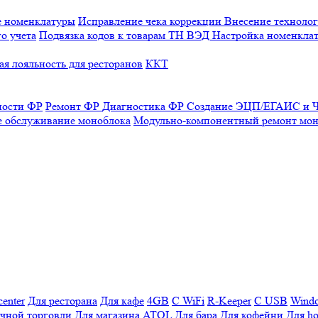
е номенклатуры
Исправление чека коррекции
Внесение технолог
о учета
Подвязка кодов к товарам ТН ВЭД
Настройка номенклат
я лояльность для ресторанов
ККТ
ности ФР
Ремонт ФР
Диагностика ФР
Создание ЭЦП/ЕГАИС и Ч
е обслуживание моноблока
Модульно-компонентный ремонт мон
enter
Для ресторана
Для кафе
4GB
С WiFi
R-Keeper
С USB
Wind
ичной торговли
Для магазина
ATOL
Для бара
Для кофейни
Для ho