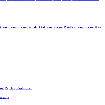
облок
Сенсорные Sam4s
Atol сенсорные
Posiflex сенсорные
Для
ные
PayTor
CipherLab
льшие