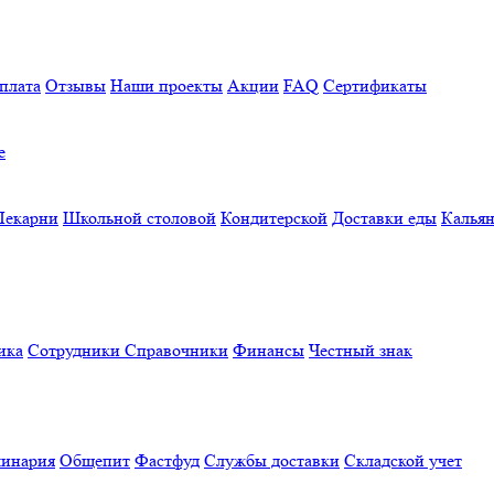
плата
Отзывы
Наши проекты
Акции
FAQ
Сертификаты
е
Пекарни
Школьной столовой
Кондитерской
Доставки еды
Калья
ика
Сотрудники
Справочники
Финансы
Честный знак
линария
Общепит
Фастфуд
Службы доставки
Складской учет