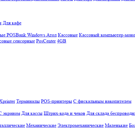
и
Для кафе
ные
POSBank
Windows
Атол
Кассовые
Кассовый компьютер-мон
совые сенсорные
PosCenter
4GB
Xprinter
Терминалы
POS-принтеры
С фискальным накопителем
С экраном
Для кассы
Штрих-кода и чеков
Для склада беспровод
таллические
Механические
Электромеханические
Маленькие
Бо