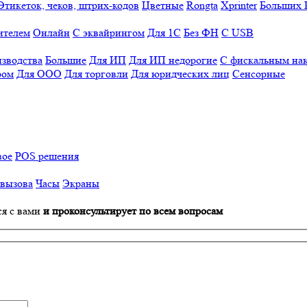
Этикеток, чеков, штрих-кодов
Цветные
Rongta
Xprinter
Больших
ителем
Онлайн
С эквайрингом
Для 1С
Без ФН
С USB
изводства
Большие
Для ИП
Для ИП недорогие
С фискальным на
ром
Для ООО
Для торговли
Для юридческих лиц
Сенсорные
вое
POS решения
 вызова
Часы
Экраны
ся с вами
и проконсультирует по всем вопросам