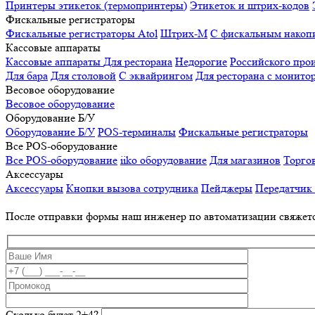
Принтеры этикеток (термопринтеры)
Этикеток и штрих-кодов
Фискальные регистраторы
Фискальные регистраторы
Atol
Штрих-М
С фискальным накоп
Кассовые аппараты
Кассовые аппараты
Для ресторана
Недорогие
Российского про
Для бара
Для столовой
С эквайрингом
Для ресторана с монито
Весовое оборудование
Весовое оборудование
Оборудование Б/У
Оборудование Б/У
POS-терминалы
Фискальные регистраторы
Все POS-оборудование
Все POS-оборудование
iiko оборудование
Для магазинов
Торго
Аксессуары
Аксессуары
Кнопки вызова сотрудника
Пейджеры
Передатчик
После отправки формы наш инженер по автоматизации свяжет
Сколько будет 2+4?