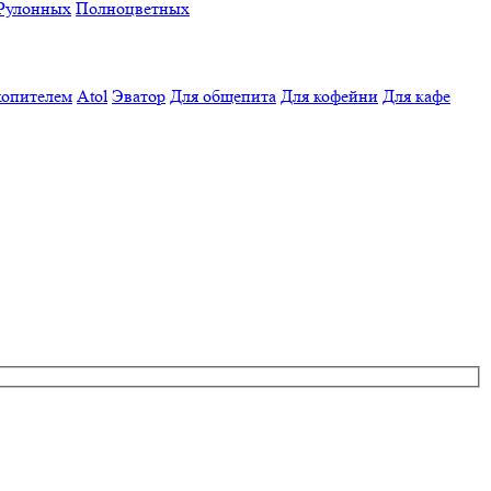
Рулонных
Полноцветных
копителем
Atol
Эватор
Для общепита
Для кофейни
Для кафе