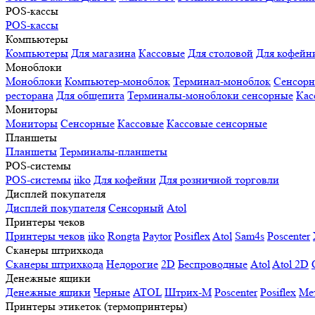
POS-кассы
POS-кассы
Компьютеры
Компьютеры
Для магазина
Кассовые
Для столовой
Для кофейн
Моноблоки
Моноблоки
Компьютер-моноблок
Терминал-моноблок
Сенсор
ресторана
Для общепита
Терминалы-моноблоки сенсорные
Кас
Мониторы
Мониторы
Сенсорные
Кассовые
Кассовые сенсорные
Планшеты
Планшеты
Терминалы-планшеты
POS-системы
POS-системы
iiko
Для кофейни
Для розничной торговли
Дисплей покупателя
Дисплей покупателя
Сенсорный
Atol
Принтеры чеков
Принтеры чеков
iiko
Rongta
Paytor
Posiflex
Atol
Sam4s
Poscenter
Сканеры штрихкода
Сканеры штрихкода
Недорогие
2D
Беспроводные
Atol
Atol 2D
Денежные ящики
Денежные ящики
Черные
ATOL
Штрих-М
Poscenter
Posiflex
Ме
Принтеры этикеток (термопринтеры)