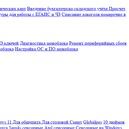
ических карт
Введение бухгалтерско-складского учёта
Просчет
уры для работы с ЕГАИС и ЧЗ
Списание алкоголя помарочно в
З ключей
Диагностика моноблока
Ремонт периферийных сбоев
облока
Настройка ОС и ПО моноблока
ows 11
Для общепита
Для столовой
Смарт
Globalpos
10 дюймов
reca
Sam4s сенсорные
Atol сенсорные
Сенсорные на Windows