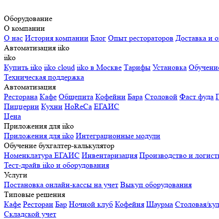
Оборудование
О компании
О нас
История компании
Блог
Опыт рестораторов
Доставка и о
Автоматизация iiko
iiko
Купить iiko
iiko cloud
iiko в Москве
Тарифы
Установка
Обучени
Техническая поддержка
Автоматизация
Ресторана
Кафе
Общепита
Кофейни
Бара
Столовой
Фаст фуда
Пиццерии
Кухни
HoReCa
ЕГАИС
Цена
Приложения для iiko
Приложения для iiko
Интеграционные модули
Обучение бухгалтер-калькулятор
Номенклатура
ЕГАИС
Инвентаризация
Производство и логист
Тест-драйв iiko и оборудования
Услуги
Постановка онлайн-кассы на учет
Выкуп оборудования
Типовые решения
Кафе
Ресторан
Бар
Ночной клуб
Кофейня
Шаурма
Столовая/ку
Складской учет