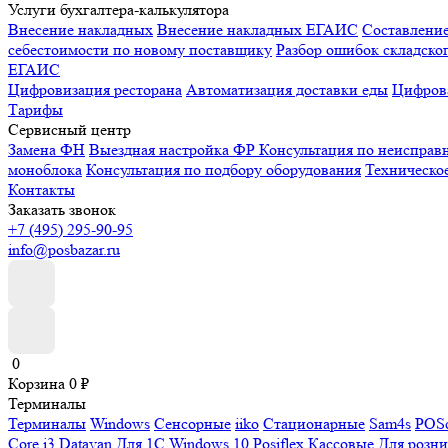
Услуги бухгалтера-калькулятора
Внесение накладных
Внесение накладных ЕГАИС
Составлени
себестоимости по новому поставщику
Разбор ошибок складског
ЕГАИС
Цифровизация ресторана
Автоматизация доставки еды
Цифрова
Тарифы
Сервисный центр
Замена ФН
Выездная настройка ФР
Консультация по неисправ
моноблока
Консультация по подбору оборудования
Техническо
Контакты
Заказать звонок
+7 (495) 295-90-95
info@posbazar.ru
0
Корзина
0
₽
Терминалы
Терминалы
Windows
Сенсорные
iiko
Стационарные
Sam4s
POSc
Core i3
Datavan
Для 1С
Windows 10
Posiflex
Кассовые
Для розн