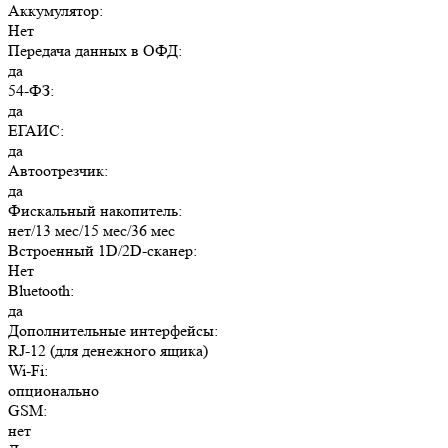
Аккумулятор:
Нет
Передача данных в ОФД:
да
54-ФЗ:
да
ЕГАИС:
да
Автоотрезчик:
да
Фискальный накопитель:
нет/13 мес/15 мес/36 мес
Встроенный 1D/2D-сканер:
Нет
Bluetooth:
да
Дополнительные интерфейсы:
RJ-12 (для денежного ящика)
Wi-Fi:
опционально
GSM:
нет