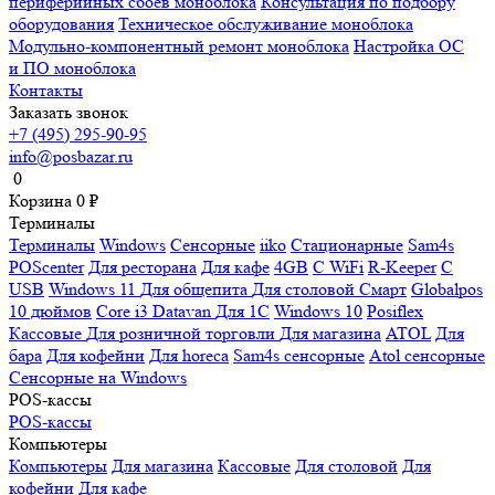
периферийных сбоев моноблока
Консультация по подбору
оборудования
Техническое обслуживание моноблока
Модульно-компонентный ремонт моноблока
Настройка ОС
и ПО моноблока
Контакты
Заказать звонок
+7 (495) 295-90-95
info@posbazar.ru
0
Корзина
0
₽
Терминалы
Терминалы
Windows
Сенсорные
iiko
Стационарные
Sam4s
POScenter
Для ресторана
Для кафе
4GB
С WiFi
R-Keeper
С
USB
Windows 11
Для общепита
Для столовой
Смарт
Globalpos
10 дюймов
Core i3
Datavan
Для 1С
Windows 10
Posiflex
Кассовые
Для розничной торговли
Для магазина
ATOL
Для
бара
Для кофейни
Для horeca
Sam4s сенсорные
Atol сенсорные
Сенсорные на Windows
POS-кассы
POS-кассы
Компьютеры
Компьютеры
Для магазина
Кассовые
Для столовой
Для
кофейни
Для кафе