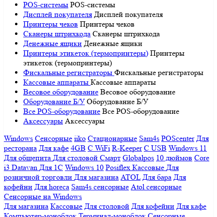
POS-системы
POS-системы
Дисплей покупателя
Дисплей покупателя
Принтеры чеков
Принтеры чеков
Сканеры штрихкода
Сканеры штрихкода
Денежные ящики
Денежные ящики
Принтеры этикеток (термопринтеры)
Принтеры
этикеток (термопринтеры)
Фискальные регистраторы
Фискальные регистраторы
Кассовые аппараты
Кассовые аппараты
Весовое оборудование
Весовое оборудование
Оборудование Б/У
Оборудование Б/У
Все POS-оборудование
Все POS-оборудование
Аксессуары
Аксессуары
Windows
Сенсорные
iiko
Стационарные
Sam4s
POScenter
Для
ресторана
Для кафе
4GB
С WiFi
R-Keeper
С USB
Windows 11
Для общепита
Для столовой
Смарт
Globalpos
10 дюймов
Core
i3
Datavan
Для 1С
Windows 10
Posiflex
Кассовые
Для
розничной торговли
Для магазина
ATOL
Для бара
Для
кофейни
Для horeca
Sam4s сенсорные
Atol сенсорные
Сенсорные на Windows
Для магазина
Кассовые
Для столовой
Для кофейни
Для кафе
Компьютер-моноблок
Терминал-моноблок
Сенсорные