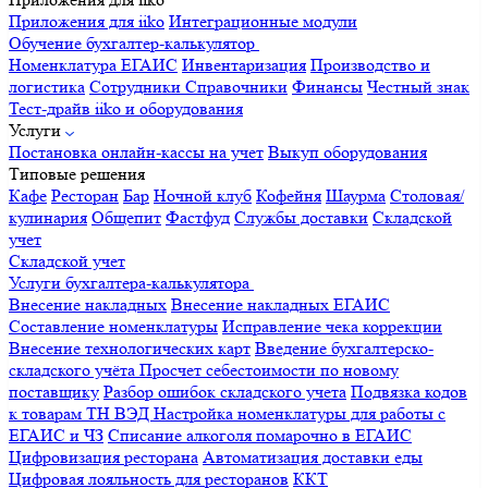
Приложения для iiko
Интеграционные модули
Обучение бухгалтер-калькулятор
Номенклатура
ЕГАИС
Инвентаризация
Производство и
логистика
Сотрудники
Справочники
Финансы
Честный знак
Тест-драйв iiko и оборудования
Услуги
Постановка онлайн-кассы на учет
Выкуп оборудования
Типовые решения
Кафе
Ресторан
Бар
Ночной клуб
Кофейня
Шаурма
Столовая/
кулинария
Общепит
Фастфуд
Службы доставки
Складской
учет
Складской учет
Услуги бухгалтера-калькулятора
Внесение накладных
Внесение накладных ЕГАИС
Составление номенклатуры
Исправление чека коррекции
Внесение технологических карт
Введение бухгалтерско-
складского учёта
Просчет себестоимости по новому
поставщику
Разбор ошибок складского учета
Подвязка кодов
к товарам ТН ВЭД
Настройка номенклатуры для работы с
ЕГАИС и ЧЗ
Списание алкоголя помарочно в ЕГАИС
Цифровизация ресторана
Автоматизация доставки еды
Цифровая лояльность для ресторанов
ККТ