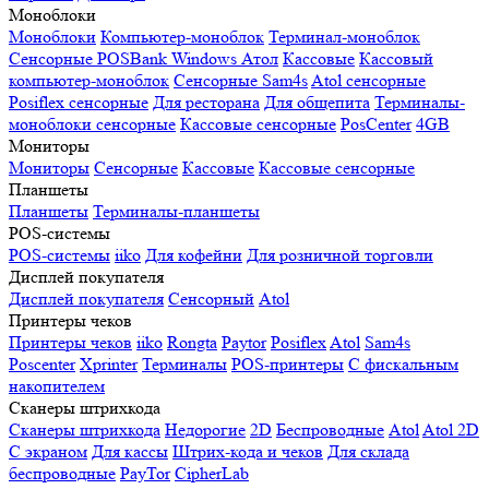
Моноблоки
Моноблоки
Компьютер-моноблок
Терминал-моноблок
Сенсорные
POSBank
Windows
Атол
Кассовые
Кассовый
компьютер-моноблок
Сенсорные Sam4s
Atol сенсорные
Posiflex сенсорные
Для ресторана
Для общепита
Терминалы-
моноблоки сенсорные
Кассовые сенсорные
PosCenter
4GB
Мониторы
Мониторы
Сенсорные
Кассовые
Кассовые сенсорные
Планшеты
Планшеты
Терминалы-планшеты
POS-системы
POS-системы
iiko
Для кофейни
Для розничной торговли
Дисплей покупателя
Дисплей покупателя
Сенсорный
Atol
Принтеры чеков
Принтеры чеков
iiko
Rongta
Paytor
Posiflex
Atol
Sam4s
Poscenter
Xprinter
Терминалы
POS-принтеры
С фискальным
накопителем
Сканеры штрихкода
Сканеры штрихкода
Недорогие
2D
Беспроводные
Atol
Atol 2D
С экраном
Для кассы
Штрих-кода и чеков
Для склада
беспроводные
PayTor
CipherLab