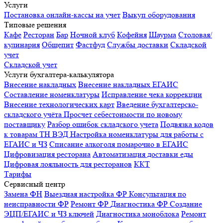
Услуги
Постановка онлайн-кассы на учет
Выкуп оборудования
Типовые решения
Кафе
Ресторан
Бар
Ночной клуб
Кофейня
Шаурма
Столовая/
кулинария
Общепит
Фастфуд
Службы доставки
Складской
учет
Складской учет
Услуги бухгалтера-калькулятора
Внесение накладных
Внесение накладных ЕГАИС
Составление номенклатуры
Исправление чека коррекции
Внесение технологических карт
Введение бухгалтерско-
складского учёта
Просчет себестоимости по новому
поставщику
Разбор ошибок складского учета
Подвязка кодов
к товарам ТН ВЭД
Настройка номенклатуры для работы с
ЕГАИС и ЧЗ
Списание алкоголя помарочно в ЕГАИС
Цифровизация ресторана
Автоматизация доставки еды
Цифровая лояльность для ресторанов
ККТ
Тарифы
Сервисный центр
Замена ФН
Выездная настройка ФР
Консультация по
неисправности ФР
Ремонт ФР
Диагностика ФР
Создание
ЭЦП/ЕГАИС и ЧЗ ключей
Диагностика моноблока
Ремонт