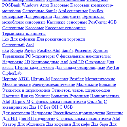
POSBank
Windows
Атол
Кассовые
Кассовый компьютер-
моноблок
Сенсорные Sam4s
Atol сенсорные
Posiflex
сенсорные
Для ресторана
Для общепита
Терминалы-
моноблоки сенсорные
Кассовые сенсорные
PosCenter
4GB
Сенсорные
Кассовые
Кассовые сенсорные
Терминалы-планшеты
iiko
Для кофейни
Для розничной торговли
Сенсорный
Atol
iiko
Rongta
Paytor
Posiflex
Atol
Sam4s
Poscenter
Xprinter
Терминалы
POS-принтеры
С фискальным накопителем
Недорогие
2D
Беспроводные
Atol
Atol 2D
С экраном
Для
кассы
Штрих-кода и чеков
Для склада беспроводные
PayTor
CipherLab
Черные
ATOL
Штрих-М
Poscenter
Posiflex
Металлические
Механические
Электромеханические
Маленькие
Большие
Этикеток и штрих-кодов
Этикеток, чеков, штрих-кодов
Цветные
Rongta
Xprinter
Больших
Рулонных
Полноцветных
Atol
Штрих-М
С фискальным накопителем
Онлайн
С
эквайрингом
Для 1С
Без ФН
С USB
Для ресторана
Недорогие
Российского производства
Большие
Для ИП
Для ИП недорогие
С фискальным накопителем
Atol
Эватор
Для общепита
Для кофейни
Для кафе
Для бара
Для