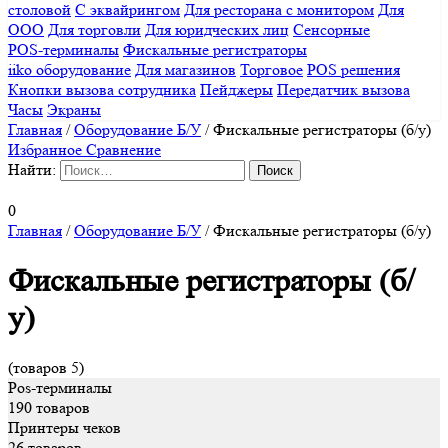
столовой
С эквайрингом
Для ресторана с монитором
Для
ООО
Для торговли
Для юридческих лиц
Сенсорные
POS-терминалы
Фискальные регистраторы
iiko оборудование
Для магазинов
Торговое
POS решения
Кнопки вызова сотрудника
Пейджеры
Передатчик вызова
Часы
Экраны
Главная
/
Оборудование Б/У
/
Фискальные регистраторы (б/у)
Избранное
Сравнение
Найти:
0
Главная
/
Оборудование Б/У
/
Фискальные регистраторы (б/у)
Фискальные регистраторы (б/
у)
(товаров 5)
Pos-терминалы
190 товаров
Принтеры чеков
26 товаров