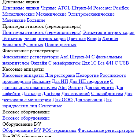
Денежные ящики
Денежные ящики
Черные
ATOL
Штрих-М
Poscenter
Posiflex
Металлические
Механические
Электромеханические
Маленькие
Большие
Принтеры этикеток (термопринтеры)
Принтеры этикеток (термопринтеры)
Этикеток и штрих-кодов
Этикеток, чеков, штрих-кодов
Цветные
Rongta
Xprinter
Больших
Рулонных
Полноцветных
Фискальные регистраторы
Фискальные регистраторы
Atol
Штрих-М
С фискальным
накопителем
Онлайн
С эквайрингом
Для 1С
Без ФН
С USB
Кассовые аппараты
Кассовые аппараты
Для ресторана
Недорогие
Российского
производства
Большие
Для ИП
Для ИП недорогие
С
фискальным накопителем
Atol
Эватор
Для общепита
Для
кофейни
Для кафе
Для бара
Для столовой
С эквайрингом
Для
ресторана с монитором
Для ООО
Для торговли
Для
юридческих лиц
Сенсорные
Весовое оборудование
Весовое оборудование
Оборудование Б/У
Оборудование Б/У
POS-терминалы
Фискальные регистраторы
Все POS-оборудование