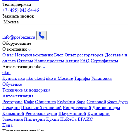
Техподдержка
+7 (495) 843-54-46
Заказать звонок
Москва
info@posbazar.ru
Оборудование
О компании
О нас
История компании
Блог
Опыт рестораторов
Доставка и
оплата
Отзывы
Наши проекты
Акции
FAQ
Сертификаты
Автоматизация iiko
iiko
Купить iiko
iiko cloud
iiko в Москве
Тарифы
Установка
Обучение
Техническая поддержка
Автоматизация
Ресторана
Кафе
Общепита
Кофейни
Бара
Столовой
Фаст фуда
Пекарни
Школьной столовой
Кондитерской
Доставки еды
Кальянной
Ресторана суши
Шаурмишной
Кулинарии
Заведения
Пиццерии
Кухни
HoReCa
ЕГАИС
Цена
Приложения для iiko