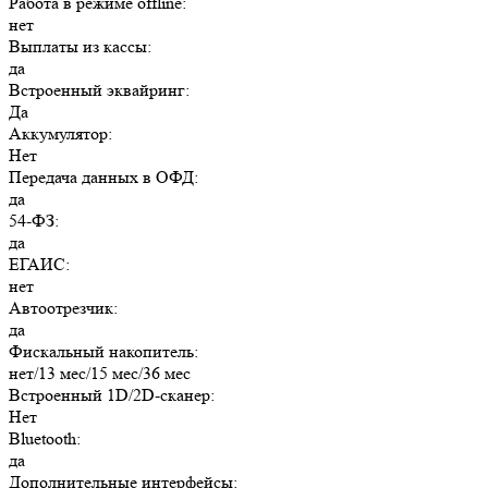
Работа в режиме offline:
нет
Выплаты из кассы:
да
Встроенный эквайринг:
Да
Аккумулятор:
Нет
Передача данных в ОФД:
да
54-ФЗ:
да
ЕГАИС:
нет
Автоотрезчик:
да
Фискальный накопитель:
нет/13 мес/15 мес/36 мес
Встроенный 1D/2D-сканер:
Нет
Bluetooth:
да
Дополнительные интерфейсы: