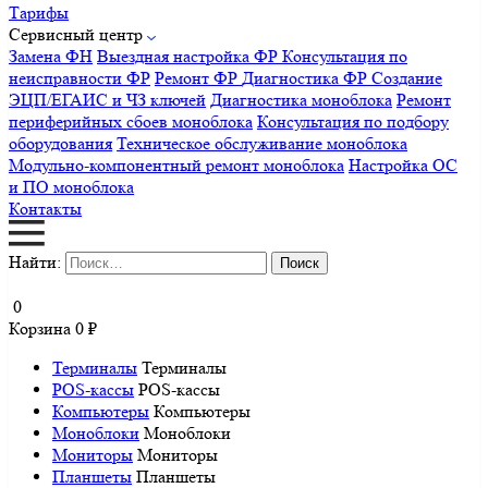
Тарифы
Сервисный центр
Замена ФН
Выездная настройка ФР
Консультация по
неисправности ФР
Ремонт ФР
Диагностика ФР
Создание
ЭЦП/ЕГАИС и ЧЗ ключей
Диагностика моноблока
Ремонт
периферийных сбоев моноблока
Консультация по подбору
оборудования
Техническое обслуживание моноблока
Модульно-компонентный ремонт моноблока
Настройка ОС
и ПО моноблока
Контакты
Найти:
0
Корзина
0
₽
Терминалы
Терминалы
POS-кассы
POS-кассы
Компьютеры
Компьютеры
Моноблоки
Моноблоки
Мониторы
Мониторы
Планшеты
Планшеты