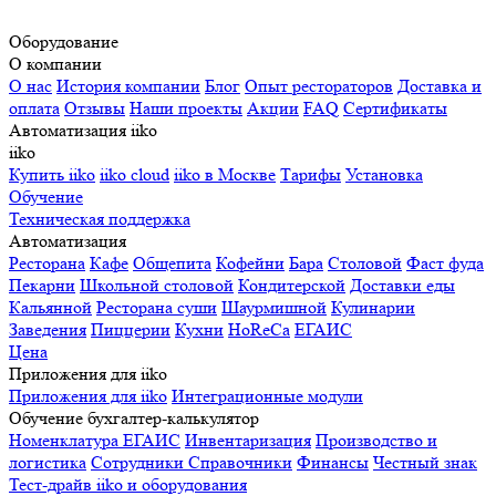
Оборудование
О компании
О нас
История компании
Блог
Опыт рестораторов
Доставка и
оплата
Отзывы
Наши проекты
Акции
FAQ
Сертификаты
Автоматизация iiko
iiko
Купить iiko
iiko cloud
iiko в Москве
Тарифы
Установка
Обучение
Техническая поддержка
Автоматизация
Ресторана
Кафе
Общепита
Кофейни
Бара
Столовой
Фаст фуда
Пекарни
Школьной столовой
Кондитерской
Доставки еды
Кальянной
Ресторана суши
Шаурмишной
Кулинарии
Заведения
Пиццерии
Кухни
HoReCa
ЕГАИС
Цена
Приложения для iiko
Приложения для iiko
Интеграционные модули
Обучение бухгалтер-калькулятор
Номенклатура
ЕГАИС
Инвентаризация
Производство и
логистика
Сотрудники
Справочники
Финансы
Честный знак
Тест-драйв iiko и оборудования