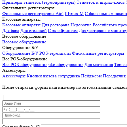
Принтеры этикеток (термопринтеры)
Этикеток и штрих-кодов
Фискальные регистраторы
Фискальные регистраторы
Atol
Штрих-М
С фискальным накоп
Кассовые аппараты
Кассовые аппараты
Для ресторана
Недорогие
Российского про
Для бара
Для столовой
С эквайрингом
Для ресторана с монито
Весовое оборудование
Весовое оборудование
Оборудование Б/У
Оборудование Б/У
POS-терминалы
Фискальные регистраторы
Все POS-оборудование
Все POS-оборудование
iiko оборудование
Для магазинов
Торго
Аксессуары
Аксессуары
Кнопки вызова сотрудника
Пейджеры
Передатчик
После отправки формы наш инженер по автоматизации свяжет
Сколько будет 2+6?