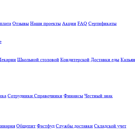
плата
Отзывы
Наши проекты
Акции
FAQ
Сертификаты
е
Пекарни
Школьной столовой
Кондитерской
Доставки еды
Калья
ика
Сотрудники
Справочники
Финансы
Честный знак
линария
Общепит
Фастфуд
Службы доставки
Складской учет