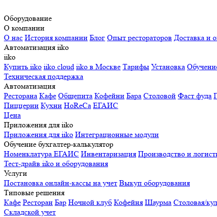
Оборудование
О компании
О нас
История компании
Блог
Опыт рестораторов
Доставка и о
Автоматизация iiko
iiko
Купить iiko
iiko cloud
iiko в Москве
Тарифы
Установка
Обучени
Техническая поддержка
Автоматизация
Ресторана
Кафе
Общепита
Кофейни
Бара
Столовой
Фаст фуда
Пиццерии
Кухни
HoReCa
ЕГАИС
Цена
Приложения для iiko
Приложения для iiko
Интеграционные модули
Обучение бухгалтер-калькулятор
Номенклатура
ЕГАИС
Инвентаризация
Производство и логист
Тест-драйв iiko и оборудования
Услуги
Постановка онлайн-кассы на учет
Выкуп оборудования
Типовые решения
Кафе
Ресторан
Бар
Ночной клуб
Кофейня
Шаурма
Столовая/ку
Складской учет