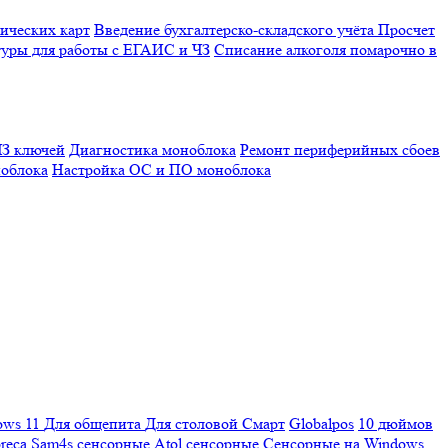
ических карт
Введение бухгалтерско-складского учёта
Просчет
уры для работы с ЕГАИС и ЧЗ
Списание алкоголя помарочно в
З ключей
Диагностика моноблока
Ремонт периферийных сбоев
облока
Настройка ОС и ПО моноблока
ows 11
Для общепита
Для столовой
Смарт
Globalpos
10 дюймов
reca
Sam4s сенсорные
Atol сенсорные
Сенсорные на Windows