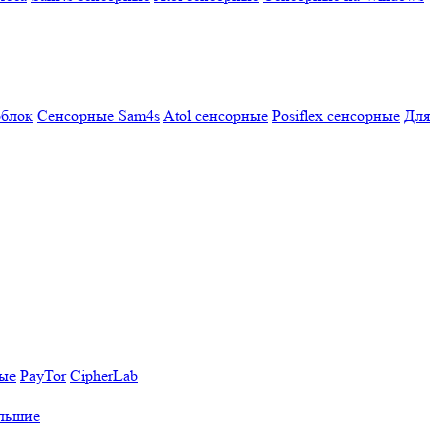
облок
Сенсорные Sam4s
Atol сенсорные
Posiflex сенсорные
Для
ные
PayTor
CipherLab
льшие