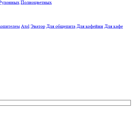
Рулонных
Полноцветных
копителем
Atol
Эватор
Для общепита
Для кофейни
Для кафе