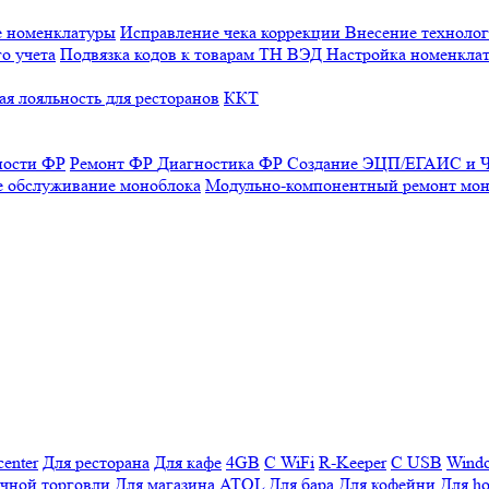
е номенклатуры
Исправление чека коррекции
Внесение технолог
о учета
Подвязка кодов к товарам ТН ВЭД
Настройка номенклат
я лояльность для ресторанов
ККТ
ности ФР
Ремонт ФР
Диагностика ФР
Создание ЭЦП/ЕГАИС и Ч
е обслуживание моноблока
Модульно-компонентный ремонт мон
enter
Для ресторана
Для кафе
4GB
С WiFi
R-Keeper
С USB
Wind
ичной торговли
Для магазина
ATOL
Для бара
Для кофейни
Для ho