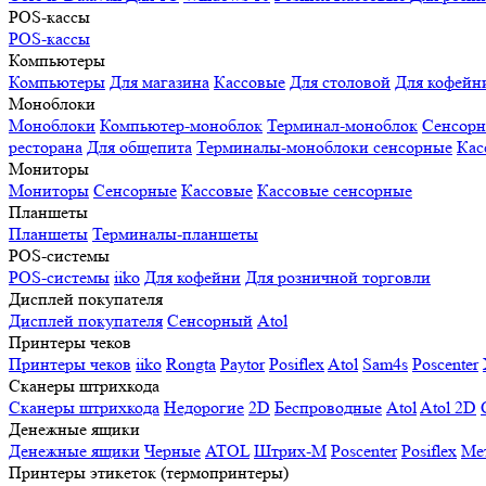
POS-кассы
POS-кассы
Компьютеры
Компьютеры
Для магазина
Кассовые
Для столовой
Для кофейн
Моноблоки
Моноблоки
Компьютер-моноблок
Терминал-моноблок
Сенсор
ресторана
Для общепита
Терминалы-моноблоки сенсорные
Кас
Мониторы
Мониторы
Сенсорные
Кассовые
Кассовые сенсорные
Планшеты
Планшеты
Терминалы-планшеты
POS-системы
POS-системы
iiko
Для кофейни
Для розничной торговли
Дисплей покупателя
Дисплей покупателя
Сенсорный
Atol
Принтеры чеков
Принтеры чеков
iiko
Rongta
Paytor
Posiflex
Atol
Sam4s
Poscenter
Сканеры штрихкода
Сканеры штрихкода
Недорогие
2D
Беспроводные
Atol
Atol 2D
Денежные ящики
Денежные ящики
Черные
ATOL
Штрих-М
Poscenter
Posiflex
Ме
Принтеры этикеток (термопринтеры)