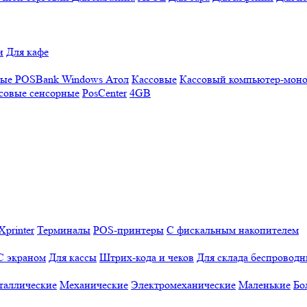
и
Для кафе
ные
POSBank
Windows
Атол
Кассовые
Кассовый компьютер-мон
совые сенсорные
PosCenter
4GB
Xprinter
Терминалы
POS-принтеры
С фискальным накопителем
С экраном
Для кассы
Штрих-кода и чеков
Для склада беспровод
таллические
Механические
Электромеханические
Маленькие
Бо