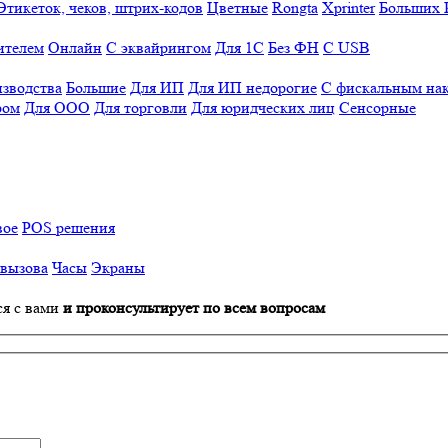
Этикеток, чеков, штрих-кодов
Цветные
Rongta
Xprinter
Больших
ителем
Онлайн
С эквайрингом
Для 1С
Без ФН
С USB
изводства
Большие
Для ИП
Для ИП недорогие
С фискальным на
ром
Для ООО
Для торговли
Для юридческих лиц
Сенсорные
вое
POS решения
 вызова
Часы
Экраны
ся с вами
и проконсультирует по всем вопросам