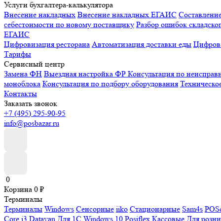
Услуги бухгалтера-калькулятора
Внесение накладных
Внесение накладных ЕГАИС
Составлени
себестоимости по новому поставщику
Разбор ошибок складског
ЕГАИС
Цифровизация ресторана
Автоматизация доставки еды
Цифрова
Тарифы
Сервисный центр
Замена ФН
Выездная настройка ФР
Консультация по неисправ
моноблока
Консультация по подбору оборудования
Техническо
Контакты
Заказать звонок
+7 (495) 295-90-95
info@posbazar.ru
0
Корзина
0
₽
Терминалы
Терминалы
Windows
Сенсорные
iiko
Стационарные
Sam4s
POSc
Core i3
Datavan
Для 1С
Windows 10
Posiflex
Кассовые
Для розн