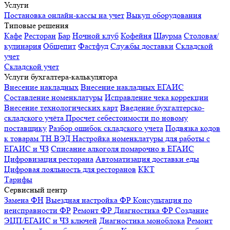
Услуги
Постановка онлайн-кассы на учет
Выкуп оборудования
Типовые решения
Кафе
Ресторан
Бар
Ночной клуб
Кофейня
Шаурма
Столовая/
кулинария
Общепит
Фастфуд
Службы доставки
Складской
учет
Складской учет
Услуги бухгалтера-калькулятора
Внесение накладных
Внесение накладных ЕГАИС
Составление номенклатуры
Исправление чека коррекции
Внесение технологических карт
Введение бухгалтерско-
складского учёта
Просчет себестоимости по новому
поставщику
Разбор ошибок складского учета
Подвязка кодов
к товарам ТН ВЭД
Настройка номенклатуры для работы с
ЕГАИС и ЧЗ
Списание алкоголя помарочно в ЕГАИС
Цифровизация ресторана
Автоматизация доставки еды
Цифровая лояльность для ресторанов
ККТ
Тарифы
Сервисный центр
Замена ФН
Выездная настройка ФР
Консультация по
неисправности ФР
Ремонт ФР
Диагностика ФР
Создание
ЭЦП/ЕГАИС и ЧЗ ключей
Диагностика моноблока
Ремонт