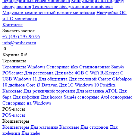
периферийных сбоев моноблока
Консультация по подбору
оборудования
Техническое обслуживание моноблока
Модульно-компонентный ремонт моноблока
Настройка ОС
и ПО моноблока
Контакты
Заказать звонок
+7 (495) 295-90-95
info@posbazar.ru
0
Корзина
0
₽
Терминалы
Терминалы
Windows
Сенсорные
iiko
Стационарные
Sam4s
POScenter
Для ресторана
Для кафе
4GB
С WiFi
R-Keeper
С
USB
Windows 11
Для общепита
Для столовой
Смарт
Globalpos
10 дюймов
Core i3
Datavan
Для 1С
Windows 10
Posiflex
Кассовые
Для розничной торговли
Для магазина
ATOL
Для
бара
Для кофейни
Для horeca
Sam4s сенсорные
Atol сенсорные
Сенсорные на Windows
POS-кассы
POS-кассы
Компьютеры
Компьютеры
Для магазина
Кассовые
Для столовой
Для
кофейни
Для кафе