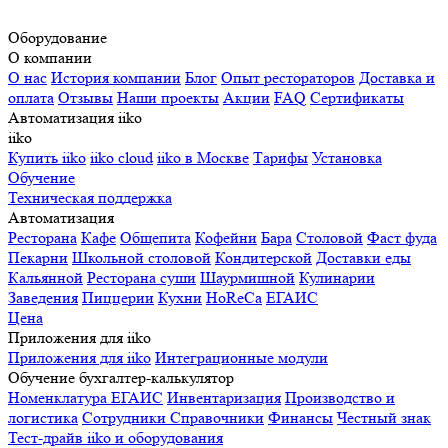
Оборудование
О компании
О нас
История компании
Блог
Опыт рестораторов
Доставка и
оплата
Отзывы
Наши проекты
Акции
FAQ
Сертификаты
Автоматизация iiko
iiko
Купить iiko
iiko cloud
iiko в Москве
Тарифы
Установка
Обучение
Техническая поддержка
Автоматизация
Ресторана
Кафе
Общепита
Кофейни
Бара
Столовой
Фаст фуда
Пекарни
Школьной столовой
Кондитерской
Доставки еды
Кальянной
Ресторана суши
Шаурмишной
Кулинарии
Заведения
Пиццерии
Кухни
HoReCa
ЕГАИС
Цена
Приложения для iiko
Приложения для iiko
Интеграционные модули
Обучение бухгалтер-калькулятор
Номенклатура
ЕГАИС
Инвентаризация
Производство и
логистика
Сотрудники
Справочники
Финансы
Честный знак
Тест-драйв iiko и оборудования