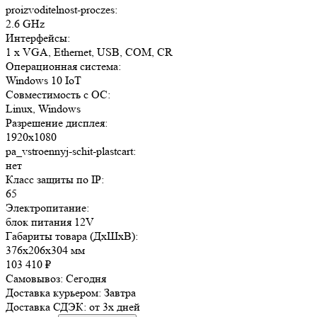
proizvoditelnost-proczes:
2.6 GHz
Интерфейсы:
1 x VGA, Ethernet, USB, COM, CR
Операционная система:
Windows 10 IoT
Совместимость с ОС:
Linux, Windows
Разрешение дисплея:
1920x1080
pa_vstroennyj-schit-plastcart:
нет
Класс защиты по IP:
65
Электропитание:
блок питания 12V
Габариты товара (ДxШxВ):
376x206x304 мм
103 410
₽
Самовывоз:
Сегодня
Доставка курьером:
Завтра
Доставка СДЭК:
от 3х дней