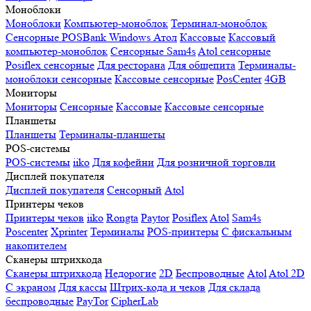
Моноблоки
Моноблоки
Компьютер-моноблок
Терминал-моноблок
Сенсорные
POSBank
Windows
Атол
Кассовые
Кассовый
компьютер-моноблок
Сенсорные Sam4s
Atol сенсорные
Posiflex сенсорные
Для ресторана
Для общепита
Терминалы-
моноблоки сенсорные
Кассовые сенсорные
PosCenter
4GB
Мониторы
Мониторы
Сенсорные
Кассовые
Кассовые сенсорные
Планшеты
Планшеты
Терминалы-планшеты
POS-системы
POS-системы
iiko
Для кофейни
Для розничной торговли
Дисплей покупателя
Дисплей покупателя
Сенсорный
Atol
Принтеры чеков
Принтеры чеков
iiko
Rongta
Paytor
Posiflex
Atol
Sam4s
Poscenter
Xprinter
Терминалы
POS-принтеры
С фискальным
накопителем
Сканеры штрихкода
Сканеры штрихкода
Недорогие
2D
Беспроводные
Atol
Atol 2D
С экраном
Для кассы
Штрих-кода и чеков
Для склада
беспроводные
PayTor
CipherLab