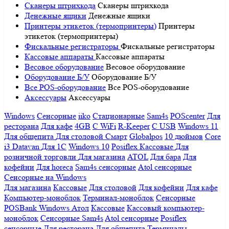
Сканеры штрихкода
Сканеры штрихкода
Денежные ящики
Денежные ящики
Принтеры этикеток (термопринтеры)
Принтеры
этикеток (термопринтеры)
Фискальные регистраторы
Фискальные регистраторы
Кассовые аппараты
Кассовые аппараты
Весовое оборудование
Весовое оборудование
Оборудование Б/У
Оборудование Б/У
Все POS-оборудование
Все POS-оборудование
Аксессуары
Аксессуары
Windows
Сенсорные
iiko
Стационарные
Sam4s
POScenter
Для
ресторана
Для кафе
4GB
С WiFi
R-Keeper
С USB
Windows 11
Для общепита
Для столовой
Смарт
Globalpos
10 дюймов
Core
i3
Datavan
Для 1С
Windows 10
Posiflex
Кассовые
Для
розничной торговли
Для магазина
ATOL
Для бара
Для
кофейни
Для horeca
Sam4s сенсорные
Atol сенсорные
Сенсорные на Windows
Для магазина
Кассовые
Для столовой
Для кофейни
Для кафе
Компьютер-моноблок
Терминал-моноблок
Сенсорные
POSBank
Windows
Атол
Кассовые
Кассовый компьютер-
моноблок
Сенсорные Sam4s
Atol сенсорные
Posiflex
сенсорные
Для ресторана
Для общепита
Терминалы-