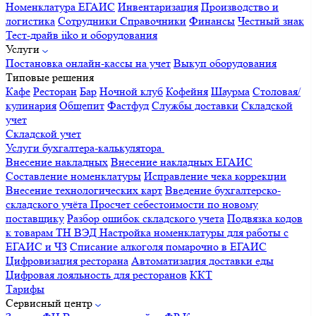
Номенклатура
ЕГАИС
Инвентаризация
Производство и
логистика
Сотрудники
Справочники
Финансы
Честный знак
Тест-драйв iiko и оборудования
Услуги
Постановка онлайн-кассы на учет
Выкуп оборудования
Типовые решения
Кафе
Ресторан
Бар
Ночной клуб
Кофейня
Шаурма
Столовая/
кулинария
Общепит
Фастфуд
Службы доставки
Складской
учет
Складской учет
Услуги бухгалтера-калькулятора
Внесение накладных
Внесение накладных ЕГАИС
Составление номенклатуры
Исправление чека коррекции
Внесение технологических карт
Введение бухгалтерско-
складского учёта
Просчет себестоимости по новому
поставщику
Разбор ошибок складского учета
Подвязка кодов
к товарам ТН ВЭД
Настройка номенклатуры для работы с
ЕГАИС и ЧЗ
Списание алкоголя помарочно в ЕГАИС
Цифровизация ресторана
Автоматизация доставки еды
Цифровая лояльность для ресторанов
ККТ
Тарифы
Сервисный центр