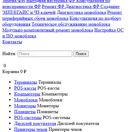
Замена ФН
Выездная настройка ФР
Консультация по
неисправности ФР
Ремонт ФР
Диагностика ФР
Создание
ЭЦП/ЕГАИС и ЧЗ ключей
Диагностика моноблока
Ремонт
периферийных сбоев моноблока
Консультация по подбору
оборудования
Техническое обслуживание моноблока
Модульно-компонентный ремонт моноблока
Настройка ОС
и ПО моноблока
Контакты
Найти:
0
Корзина
0
₽
Терминалы
Терминалы
POS-кассы
POS-кассы
Компьютеры
Компьютеры
Моноблоки
Моноблоки
Мониторы
Мониторы
Планшеты
Планшеты
POS-системы
POS-системы
Дисплей покупателя
Дисплей покупателя
Принтеры чеков
Принтеры чеков