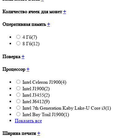
Количество ячеек для монет
+
Оперативная память
+
4 Гб
(7)
8 Гб
(12)
Поверка
+
Процессор
+
Intel Celeron J1900
(4)
Intel J1900
(2)
Intel J3455
(2)
Intel J6412
(9)
Intel 7th Generation Kaby Lake-U Core i3
(1)
Intel Bay Trail J1900
(1)
Показать все
Ширина печати
+