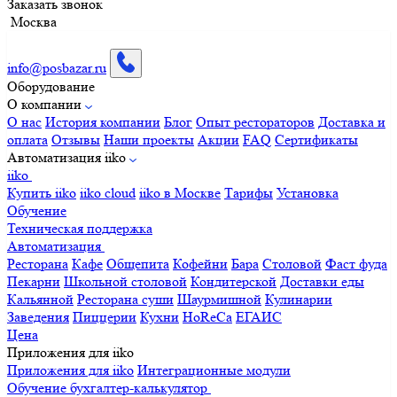
Заказать звонок
Москва
info@posbazar.ru
Оборудование
О компании
О нас
История компании
Блог
Опыт рестораторов
Доставка и
оплата
Отзывы
Наши проекты
Акции
FAQ
Сертификаты
Автоматизация iiko
iiko
Купить iiko
iiko cloud
iiko в Москве
Тарифы
Установка
Обучение
Техническая поддержка
Автоматизация
Ресторана
Кафе
Общепита
Кофейни
Бара
Столовой
Фаст фуда
Пекарни
Школьной столовой
Кондитерской
Доставки еды
Кальянной
Ресторана суши
Шаурмишной
Кулинарии
Заведения
Пиццерии
Кухни
HoReCa
ЕГАИС
Цена
Приложения для iiko
Приложения для iiko
Интеграционные модули
Обучение бухгалтер-калькулятор