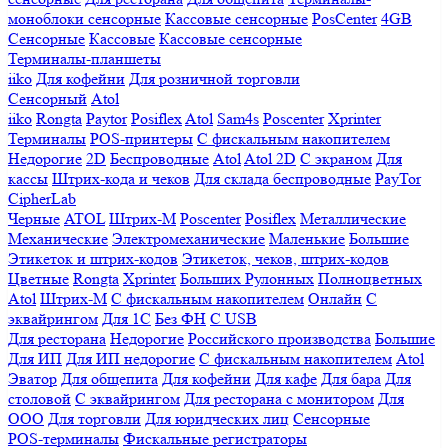
моноблоки сенсорные
Кассовые сенсорные
PosCenter
4GB
Сенсорные
Кассовые
Кассовые сенсорные
Терминалы-планшеты
iiko
Для кофейни
Для розничной торговли
Сенсорный
Atol
iiko
Rongta
Paytor
Posiflex
Atol
Sam4s
Poscenter
Xprinter
Терминалы
POS-принтеры
С фискальным накопителем
Недорогие
2D
Беспроводные
Atol
Atol 2D
С экраном
Для
кассы
Штрих-кода и чеков
Для склада беспроводные
PayTor
CipherLab
Черные
ATOL
Штрих-М
Poscenter
Posiflex
Металлические
Механические
Электромеханические
Маленькие
Большие
Этикеток и штрих-кодов
Этикеток, чеков, штрих-кодов
Цветные
Rongta
Xprinter
Больших
Рулонных
Полноцветных
Atol
Штрих-М
С фискальным накопителем
Онлайн
С
эквайрингом
Для 1С
Без ФН
С USB
Для ресторана
Недорогие
Российского производства
Большие
Для ИП
Для ИП недорогие
С фискальным накопителем
Atol
Эватор
Для общепита
Для кофейни
Для кафе
Для бара
Для
столовой
С эквайрингом
Для ресторана с монитором
Для
ООО
Для торговли
Для юридческих лиц
Сенсорные
POS-терминалы
Фискальные регистраторы