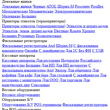
Денежные ящики
Денежные ящики
Черные
ATOL
Штрих-М
Poscenter
Posiflex
Металлические
Механические
Электромеханические
Маленькие
Большие
Принтеры этикеток (термопринтеры)
Принтеры этикеток (термопринтеры)
Этикеток и штрих-кодов
Этикеток, чеков, штрих-кодов
Цветные
Rongta
Xprinter
Больших
Рулонных
Полноцветных
Фискальные регистраторы
Фискальные регистраторы
Atol
Штрих-М
С фискальным
накопителем
Онлайн
С эквайрингом
Для 1С
Без ФН
С USB
Кассовые аппараты
Кассовые аппараты
Для ресторана
Недорогие
Российского
производства
Большие
Для ИП
Для ИП недорогие
С
фискальным накопителем
Atol
Эватор
Для общепита
Для
кофейни
Для кафе
Для бара
Для столовой
С эквайрингом
Для
ресторана с монитором
Для ООО
Для торговли
Для
юридческих лиц
Сенсорные
Весовое оборудование
Весовое оборудование
Оборудование Б/У
Оборудование Б/У
POS-терминалы
Фискальные регистраторы
Все POS-оборудование