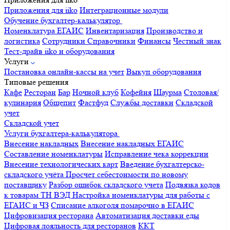
Приложения для iiko
Интеграционные модули
Обучение бухгалтер-калькулятор
Номенклатура
ЕГАИС
Инвентаризация
Производство и
логистика
Сотрудники
Справочники
Финансы
Честный знак
Тест-драйв iiko и оборудования
Услуги
Постановка онлайн-кассы на учет
Выкуп оборудования
Типовые решения
Кафе
Ресторан
Бар
Ночной клуб
Кофейня
Шаурма
Столовая/
кулинария
Общепит
Фастфуд
Службы доставки
Складской
учет
Складской учет
Услуги бухгалтера-калькулятора
Внесение накладных
Внесение накладных ЕГАИС
Составление номенклатуры
Исправление чека коррекции
Внесение технологических карт
Введение бухгалтерско-
складского учёта
Просчет себестоимости по новому
поставщику
Разбор ошибок складского учета
Подвязка кодов
к товарам ТН ВЭД
Настройка номенклатуры для работы с
ЕГАИС и ЧЗ
Списание алкоголя помарочно в ЕГАИС
Цифровизация ресторана
Автоматизация доставки еды
Цифровая лояльность для ресторанов
ККТ