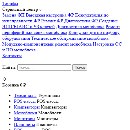
Тарифы
Сервисный центр
Замена ФН
Выездная настройка ФР
Консультация по
неисправности ФР
Ремонт ФР
Диагностика ФР
Создание
ЭЦП/ЕГАИС и ЧЗ ключей
Диагностика моноблока
Ремонт
периферийных сбоев моноблока
Консультация по подбору
оборудования
Техническое обслуживание моноблока
Модульно-компонентный ремонт моноблока
Настройка ОС
и ПО моноблока
Контакты
Найти:
0
Корзина
0
₽
Терминалы
Терминалы
POS-кассы
POS-кассы
Компьютеры
Компьютеры
Моноблоки
Моноблоки
Мониторы
Мониторы
Планшеты
Планшеты