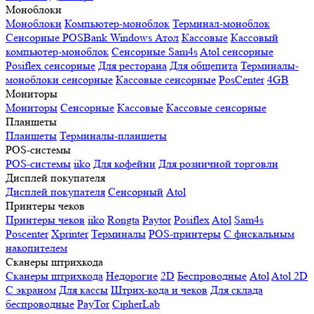
Моноблоки
Моноблоки
Компьютер-моноблок
Терминал-моноблок
Сенсорные
POSBank
Windows
Атол
Кассовые
Кассовый
компьютер-моноблок
Сенсорные Sam4s
Atol сенсорные
Posiflex сенсорные
Для ресторана
Для общепита
Терминалы-
моноблоки сенсорные
Кассовые сенсорные
PosCenter
4GB
Мониторы
Мониторы
Сенсорные
Кассовые
Кассовые сенсорные
Планшеты
Планшеты
Терминалы-планшеты
POS-системы
POS-системы
iiko
Для кофейни
Для розничной торговли
Дисплей покупателя
Дисплей покупателя
Сенсорный
Atol
Принтеры чеков
Принтеры чеков
iiko
Rongta
Paytor
Posiflex
Atol
Sam4s
Poscenter
Xprinter
Терминалы
POS-принтеры
С фискальным
накопителем
Сканеры штрихкода
Сканеры штрихкода
Недорогие
2D
Беспроводные
Atol
Atol 2D
С экраном
Для кассы
Штрих-кода и чеков
Для склада
беспроводные
PayTor
CipherLab