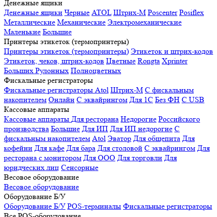
Денежные ящики
Денежные ящики
Черные
ATOL
Штрих-М
Poscenter
Posiflex
Металлические
Механические
Электромеханические
Маленькие
Большие
Принтеры этикеток (термопринтеры)
Принтеры этикеток (термопринтеры)
Этикеток и штрих-кодов
Этикеток, чеков, штрих-кодов
Цветные
Rongta
Xprinter
Больших
Рулонных
Полноцветных
Фискальные регистраторы
Фискальные регистраторы
Atol
Штрих-М
С фискальным
накопителем
Онлайн
С эквайрингом
Для 1С
Без ФН
С USB
Кассовые аппараты
Кассовые аппараты
Для ресторана
Недорогие
Российского
производства
Большие
Для ИП
Для ИП недорогие
С
фискальным накопителем
Atol
Эватор
Для общепита
Для
кофейни
Для кафе
Для бара
Для столовой
С эквайрингом
Для
ресторана с монитором
Для ООО
Для торговли
Для
юридческих лиц
Сенсорные
Весовое оборудование
Весовое оборудование
Оборудование Б/У
Оборудование Б/У
POS-терминалы
Фискальные регистраторы
Все POS-оборудование