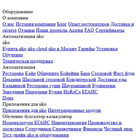
Оборудование
О компании
О нас
История компании
Блог
Опыт рестораторов
Доставка и
оплата
Отзывы
Наши проекты
Акции
FAQ
Сертификаты
Автоматизация iiko
iiko
Купить iiko
iiko cloud
iiko в Москве
Тарифы
Установка
Обучение
Техническая поддержка
Автоматизация
Ресторана
Кафе
Общепита
Кофейни
Бара
Столовой
Фаст фуда
Пекарни
Школьной столовой
Кондитерской
Доставки еды
Кальянной
Ресторана суши
Шаурмишной
Кулинарии
Заведения
Пиццерии
Кухни
HoReCa
ЕГАИС
Цена
Приложения для iiko
Приложения для iiko
Интеграционные модули
Обучение бухгалтер-калькулятор
Номенклатура
ЕГАИС
Инвентаризация
Производство и
логистика
Сотрудники
Справочники
Финансы
Честный знак
Тест-драйв iiko и оборудования