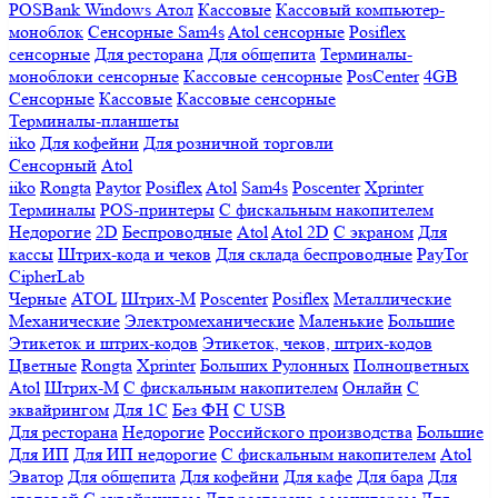
POSBank
Windows
Атол
Кассовые
Кассовый компьютер-
моноблок
Сенсорные Sam4s
Atol сенсорные
Posiflex
сенсорные
Для ресторана
Для общепита
Терминалы-
моноблоки сенсорные
Кассовые сенсорные
PosCenter
4GB
Сенсорные
Кассовые
Кассовые сенсорные
Терминалы-планшеты
iiko
Для кофейни
Для розничной торговли
Сенсорный
Atol
iiko
Rongta
Paytor
Posiflex
Atol
Sam4s
Poscenter
Xprinter
Терминалы
POS-принтеры
С фискальным накопителем
Недорогие
2D
Беспроводные
Atol
Atol 2D
С экраном
Для
кассы
Штрих-кода и чеков
Для склада беспроводные
PayTor
CipherLab
Черные
ATOL
Штрих-М
Poscenter
Posiflex
Металлические
Механические
Электромеханические
Маленькие
Большие
Этикеток и штрих-кодов
Этикеток, чеков, штрих-кодов
Цветные
Rongta
Xprinter
Больших
Рулонных
Полноцветных
Atol
Штрих-М
С фискальным накопителем
Онлайн
С
эквайрингом
Для 1С
Без ФН
С USB
Для ресторана
Недорогие
Российского производства
Большие
Для ИП
Для ИП недорогие
С фискальным накопителем
Atol
Эватор
Для общепита
Для кофейни
Для кафе
Для бара
Для