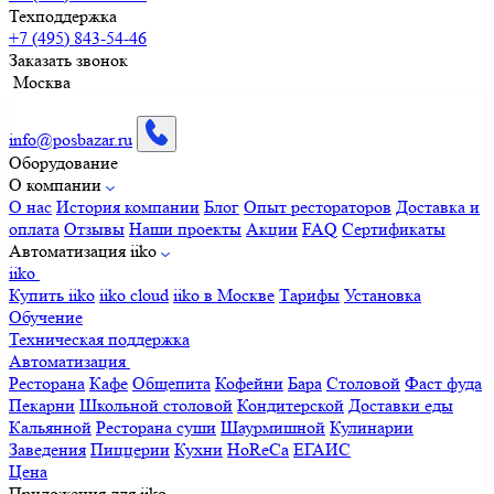
Техподдержка
+7 (495) 843-54-46
Заказать звонок
Москва
info@posbazar.ru
Оборудование
О компании
О нас
История компании
Блог
Опыт рестораторов
Доставка и
оплата
Отзывы
Наши проекты
Акции
FAQ
Сертификаты
Автоматизация iiko
iiko
Купить iiko
iiko cloud
iiko в Москве
Тарифы
Установка
Обучение
Техническая поддержка
Автоматизация
Ресторана
Кафе
Общепита
Кофейни
Бара
Столовой
Фаст фуда
Пекарни
Школьной столовой
Кондитерской
Доставки еды
Кальянной
Ресторана суши
Шаурмишной
Кулинарии
Заведения
Пиццерии
Кухни
HoReCa
ЕГАИС
Цена
Приложения для iiko