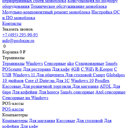
периферийных сбоев моноблока
Консультация по подбору
оборудования
Техническое обслуживание моноблока
Модульно-компонентный ремонт моноблока
Настройка ОС
и ПО моноблока
Контакты
Заказать звонок
+7 (495) 295-90-95
info@posbazar.ru
0
Корзина
0
₽
Терминалы
Терминалы
Windows
Сенсорные
iiko
Стационарные
Sam4s
POScenter
Для ресторана
Для кафе
4GB
С WiFi
R-Keeper
С
USB
Windows 11
Для общепита
Для столовой
Смарт
Globalpos
10 дюймов
Core i3
Datavan
Для 1С
Windows 10
Posiflex
Кассовые
Для розничной торговли
Для магазина
ATOL
Для
бара
Для кофейни
Для horeca
Sam4s сенсорные
Atol сенсорные
Сенсорные на Windows
POS-кассы
POS-кассы
Компьютеры
Компьютеры
Для магазина
Кассовые
Для столовой
Для
кофейни
Для кафе