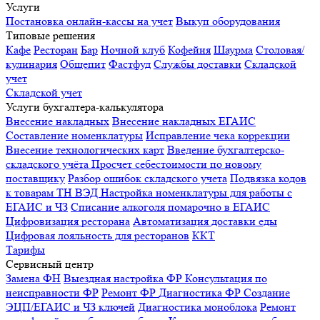
Услуги
Постановка онлайн-кассы на учет
Выкуп оборудования
Типовые решения
Кафе
Ресторан
Бар
Ночной клуб
Кофейня
Шаурма
Столовая/
кулинария
Общепит
Фастфуд
Службы доставки
Складской
учет
Складской учет
Услуги бухгалтера-калькулятора
Внесение накладных
Внесение накладных ЕГАИС
Составление номенклатуры
Исправление чека коррекции
Внесение технологических карт
Введение бухгалтерско-
складского учёта
Просчет себестоимости по новому
поставщику
Разбор ошибок складского учета
Подвязка кодов
к товарам ТН ВЭД
Настройка номенклатуры для работы с
ЕГАИС и ЧЗ
Списание алкоголя помарочно в ЕГАИС
Цифровизация ресторана
Автоматизация доставки еды
Цифровая лояльность для ресторанов
ККТ
Тарифы
Сервисный центр
Замена ФН
Выездная настройка ФР
Консультация по
неисправности ФР
Ремонт ФР
Диагностика ФР
Создание
ЭЦП/ЕГАИС и ЧЗ ключей
Диагностика моноблока
Ремонт