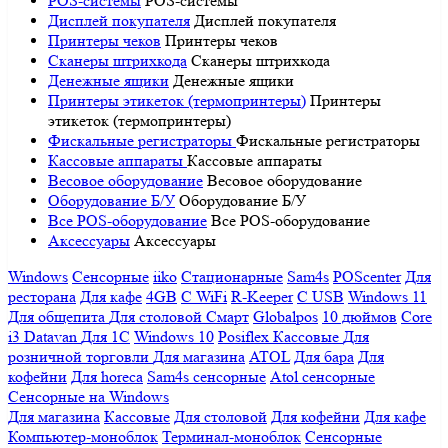
POS-системы
POS-системы
Дисплей покупателя
Дисплей покупателя
Принтеры чеков
Принтеры чеков
Сканеры штрихкода
Сканеры штрихкода
Денежные ящики
Денежные ящики
Принтеры этикеток (термопринтеры)
Принтеры
этикеток (термопринтеры)
Фискальные регистраторы
Фискальные регистраторы
Кассовые аппараты
Кассовые аппараты
Весовое оборудование
Весовое оборудование
Оборудование Б/У
Оборудование Б/У
Все POS-оборудование
Все POS-оборудование
Аксессуары
Аксессуары
Windows
Сенсорные
iiko
Стационарные
Sam4s
POScenter
Для
ресторана
Для кафе
4GB
С WiFi
R-Keeper
С USB
Windows 11
Для общепита
Для столовой
Смарт
Globalpos
10 дюймов
Core
i3
Datavan
Для 1С
Windows 10
Posiflex
Кассовые
Для
розничной торговли
Для магазина
ATOL
Для бара
Для
кофейни
Для horeca
Sam4s сенсорные
Atol сенсорные
Сенсорные на Windows
Для магазина
Кассовые
Для столовой
Для кофейни
Для кафе
Компьютер-моноблок
Терминал-моноблок
Сенсорные