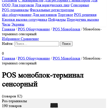
столовой
С эквайрингом
Для ресторана с монитором
Для
ООО
Для торговли
Для юридческих лиц
Сенсорные
POS-терминалы
Фискальные регистраторы
iiko оборудование
Для магазинов
Торговое
POS решения
Кнопки вызова сотрудника
Пейджеры
Передатчик вызова
Часы
Экраны
Главная
/
POS Оборудование
/
POS Моноблоки
/
Моноблок-
терминал сенсорный
Избранное
Сравнение
Найти:
0
Главная
/
POS Оборудование
/
POS Моноблоки
/
Моноблок-
терминал сенсорный
POS моноблок-терминал
сенсорный
(товаров 82)
Pos-терминалы
190 товаров