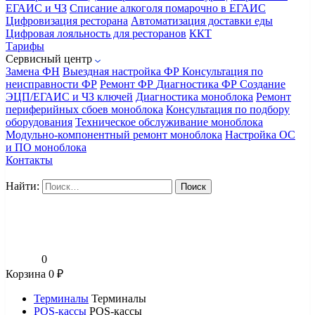
ЕГАИС и ЧЗ
Списание алкоголя помарочно в ЕГАИС
Цифровизация ресторана
Автоматизация доставки еды
Цифровая лояльность для ресторанов
ККТ
Тарифы
Сервисный центр
Замена ФН
Выездная настройка ФР
Консультация по
неисправности ФР
Ремонт ФР
Диагностика ФР
Создание
ЭЦП/ЕГАИС и ЧЗ ключей
Диагностика моноблока
Ремонт
периферийных сбоев моноблока
Консультация по подбору
оборудования
Техническое обслуживание моноблока
Модульно-компонентный ремонт моноблока
Настройка ОС
и ПО моноблока
Контакты
Найти:
0
Корзина
0
₽
Терминалы
Терминалы
POS-кассы
POS-кассы