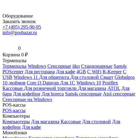
Оборудование
Заказать звонок
+7 (495) 295-90-95
info@posbazar.ru
0
Корзина
0
₽
Терминалы
Терминалы
Windows
Сенсорные
iiko
Стационарные
Sam4s
POScenter
Для ресторана
Для кафе
4GB
С WiFi
R-Keeper
С
USB
Windows 11
Для общепита
Для столовой
Смарт
Globalpos
10 дюймов
Core i3
Datavan
Для 1С
Windows 10
Posiflex
Кассовые
Для розничной торговли
Для магазина
ATOL
Для
бара
Для кофейни
Для horeca
Sam4s сенсорные
Atol сенсорные
Сенсорные на Windows
POS-кассы
POS-кассы
Компьютеры
Компьютеры
Для магазина
Кассовые
Для столовой
Для
кофейни
Для кафе
Моноблоки