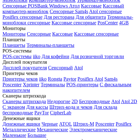
Моноблоки
Компьютер-моноблок
Терминал-моноблок
Сенсорные
POSBank
Windows
Атол
Кассовые
Кассовый
компьютер-моноблок
Сенсорные Sam4s
Atol сенсорные
Posiflex сенсорные
Для ресторана
Для общепита
Терминалы-
моноблоки сенсорные
Кассовые сенсорные
PosCenter
4GB
Мониторы
Мониторы
Сенсорные
Кассовые
Кассовые сенсорные
Планшеты
Планшеты
Терминалы-планшеты
POS-системы
POS-системы
iiko
Для кофейни
Для розничной торговли
Дисплей покупателя
Дисплей покупателя
Сенсорный
Atol
Принтеры чеков
Принтеры чеков
iiko
Rongta
Paytor
Posiflex
Atol
Sam4s
Poscenter
Xprinter
Терминалы
POS-принтеры
С фискальным
накопителем
Сканеры штрихкода
Сканеры штрихкода
Недорогие
2D
Беспроводные
Atol
Atol 2D
С экраном
Для кассы
Штрих-кода и чеков
Для склада
беспроводные
PayTor
CipherLab
Денежные ящики
Денежные ящики
Черные
ATOL
Штрих-М
Poscenter
Posiflex
Металлические
Механические
Электромеханические
Маленькие
Большие