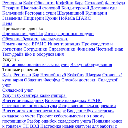
Ресторана
Кафе
Общепита
Кофейни
Бара
Столовой
Фаст фуда
Пекарни
Школьной столовой
Кондитерской
Доставки еды
Кальянной
Ресторана суши
Шаурмишной
Кулинарии
Заведения
Пиццерии
Кухни
HoReCa
ЕГАИС
Цена
Приложения для iiko
Приложения для iiko
Интеграционные модули
Обучение бухгалтер-калькулятор
Номенклатура
ЕГАИС
Инвентаризация
Производство и
логистика
Сотрудники
Справочники
Финансы
Честный знак
Тест-драйв iiko и оборудования
Услуги
Постановка онлайн-кассы на учет
Выкуп оборудования
Типовые решения
Кафе
Ресторан
Бар
Ночной клуб
Кофейня
Шаурма
Столовая/
кулинария
Общепит
Фастфуд
Службы доставки
Складской
учет
Складской учет
Услуги бухгалтера-калькулятора
Внесение накладных
Внесение накладных ЕГАИС
Составление номенклатуры
Исправление чека коррекции
Внесение технологических карт
Введение бухгалтерско-
складского учёта
Просчет себестоимости по новому
поставщику
Разбор ошибок складского учета
Подвязка кодов
к товарам ТН ВЭД
Настройка номенклатуры для работы с