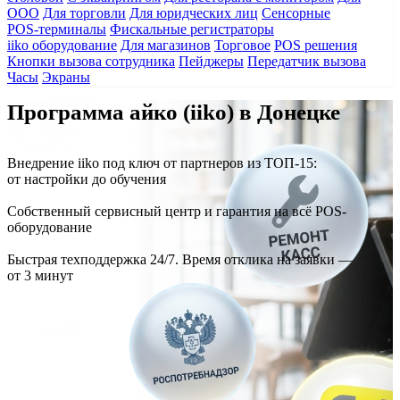
ООО
Для торговли
Для юридческих лиц
Сенсорные
POS-терминалы
Фискальные регистраторы
iiko оборудование
Для магазинов
Торговое
POS решения
Кнопки вызова сотрудника
Пейджеры
Передатчик вызова
Часы
Экраны
Программа айко (iiko) в Донецке
Внедрение iiko под ключ от партнеров из
ТОП-15:
от настройки до обучения
Собственный сервисный центр и
гарантия
на всё POS-
оборудование
Быстрая техподдержка
24/7
. Время отклика на заявки —
от
3 минут