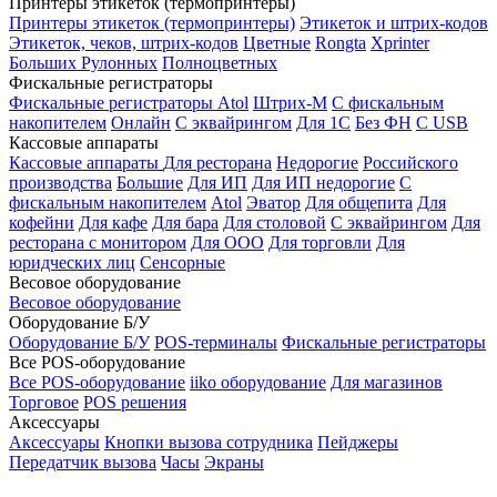
Принтеры этикеток (термопринтеры)
Принтеры этикеток (термопринтеры)
Этикеток и штрих-кодов
Этикеток, чеков, штрих-кодов
Цветные
Rongta
Xprinter
Больших
Рулонных
Полноцветных
Фискальные регистраторы
Фискальные регистраторы
Atol
Штрих-М
С фискальным
накопителем
Онлайн
С эквайрингом
Для 1С
Без ФН
С USB
Кассовые аппараты
Кассовые аппараты
Для ресторана
Недорогие
Российского
производства
Большие
Для ИП
Для ИП недорогие
С
фискальным накопителем
Atol
Эватор
Для общепита
Для
кофейни
Для кафе
Для бара
Для столовой
С эквайрингом
Для
ресторана с монитором
Для ООО
Для торговли
Для
юридческих лиц
Сенсорные
Весовое оборудование
Весовое оборудование
Оборудование Б/У
Оборудование Б/У
POS-терминалы
Фискальные регистраторы
Все POS-оборудование
Все POS-оборудование
iiko оборудование
Для магазинов
Торговое
POS решения
Аксессуары
Аксессуары
Кнопки вызова сотрудника
Пейджеры
Передатчик вызова
Часы
Экраны