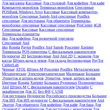
Для магазина
Кассовые
Для столовой
Для кофейни
Для кафе
Компьютер-моноблок
Терминал-моноблок
Сенсорные
POSBank
Windows
Атол
Кассовые
Кассовый компьютер-
моноблок
Сенсорные Sam4s
Atol сенсорные
Posiflex
сенсорные
Для ресторана
Для общепита
Терминалы-
моноблоки сенсорные
Кассовые сенсорные
PosCenter
4GB
Сенсорные
Кассовые
Кассовые сенсорные
Терминалы-планшеты
iiko
Для кофейни
Для розничной торговли
Сенсорный
Atol
iiko
Rongta
Paytor
Posiflex
Atol
Sam4s
Poscenter
Xprinter
Терминалы
POS-принтеры
С фискальным накопителем
Недорогие
2D
Беспроводные
Atol
Atol 2D
С экраном
Для
кассы
Штрих-кода и чеков
Для склада беспроводные
PayTor
CipherLab
Черные
ATOL
Штрих-М
Poscenter
Posiflex
Металлические
Механические
Электромеханические
Маленькие
Большие
Этикеток и штрих-кодов
Этикеток, чеков, штрих-кодов
Цветные
Rongta
Xprinter
Больших
Рулонных
Полноцветных
Atol
Штрих-М
С фискальным накопителем
Онлайн
С
эквайрингом
Для 1С
Без ФН
С USB
Для ресторана
Недорогие
Российского производства
Большие
Для ИП
Для ИП недорогие
С фискальным накопителем
Atol
Эватор
Для общепита
Для кофейни
Для кафе
Для бара
Для
столовой
С эквайрингом
Для ресторана с монитором
Для