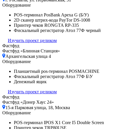
Оборудование
POS-терминал PosBank Apexa G (Б/У)
2D сканер штрих-кода PayTor DS-1008
Принтер чеков RONGTA RP-335
Фискальный регистратор Атол 77Ф черный
Изучить проект целиком
Фастфуд
Фастфуд «Блинная Станция»
Архангельская улица 4
Оборудование
Планшетный pos-терминал POSMACHINE
Фискальный регистратор Атол 77Ф Б\У
Денежный ящик
Изучить проект целиком
Фастфуд
Фастфуд «Донер Хаус 24»
15-я Парковая улица, 18, Москва
Оборудование
POS-терминал IPOS X1 Core I5 Double Screen
Принтер чеков TRP80USE