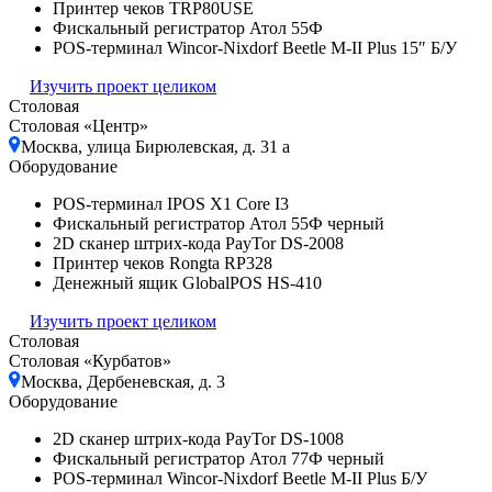
Принтер чеков TRP80USE
Фискальный регистратор Атол 55Ф
POS-терминал Wincor-Nixdorf Beetle M-II Plus 15″ Б/У
Изучить проект целиком
Столовая
Столовая «Центр»
Москва, улица Бирюлевская, д. 31 а
Оборудование
POS-терминал IPOS X1 Core I3
Фискальный регистратор Атол 55Ф черный
2D сканер штрих-кода PayTor DS-2008
Принтер чеков Rongta RP328
Денежный ящик GlobalPOS HS-410
Изучить проект целиком
Столовая
Столовая «Курбатов»
Москва, Дербеневская, д. 3
Оборудование
2D сканер штрих-кода PayTor DS-1008
Фискальный регистратор Атол 77Ф черный
POS-терминал Wincor-Nixdorf Beetle M-II Plus Б/У