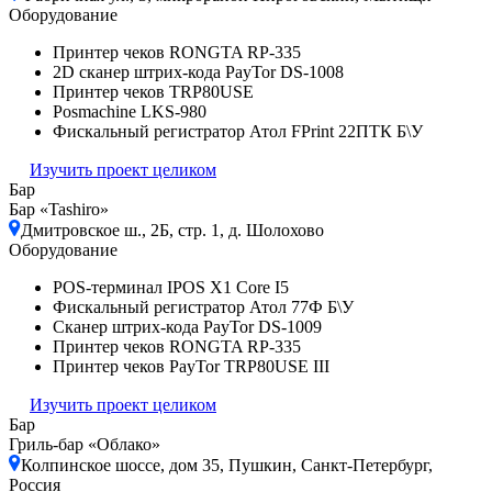
Оборудование
Принтер чеков RONGTA RP-335
2D сканер штрих-кода PayTor DS-1008
Принтер чеков TRP80USE
Posmaсhine LKS-980
Фискальный регистратор Атол FPrint 22ПТК Б\У
Изучить проект целиком
Бар
Бар «Tashiro»
Дмитровское ш., 2Б, стр. 1, д. Шолохово
Оборудование
POS-терминал IPOS X1 Core I5
Фискальный регистратор Атол 77Ф Б\У
Сканер штрих-кода PayTor DS-1009
Принтер чеков RONGTA RP-335
Принтер чеков PayTor TRP80USE III
Изучить проект целиком
Бар
Гриль-бар «Облако»
Колпинское шоссе, дом 35, Пушкин, Санкт-Петербург,
Россия