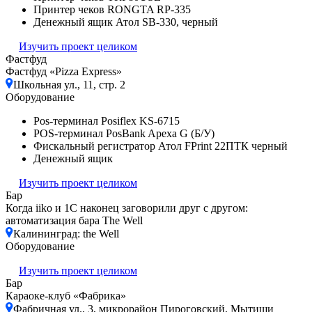
Принтер чеков RONGTA RP-335
Денежный ящик Атол SB-330, черный
Изучить проект целиком
Фастфуд
Фастфуд «Pizza Express»
Школьная ул., 11, стр. 2
Оборудование
Pos-терминал Posiflex KS-6715
POS-терминал PosBank Apexa G (Б/У)
Фискальный регистратор Атол FPrint 22ПТК черный
Денежный ящик
Изучить проект целиком
Бар
Когда iiko и 1С наконец заговорили друг с другом:
автоматизация бара The Well
Калининград: the Well
Оборудование
Изучить проект целиком
Бар
Караоке-клуб «Фабрика»
Фабричная ул., 3, микрорайон Пироговский, Мытищи