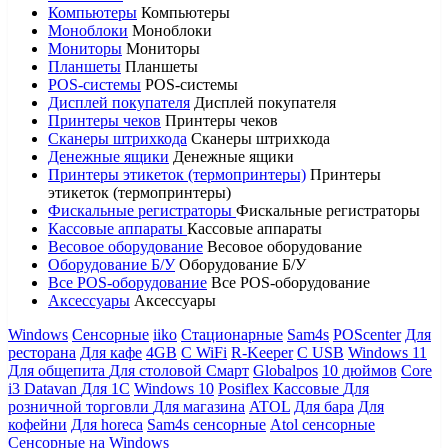
Компьютеры
Компьютеры
Моноблоки
Моноблоки
Мониторы
Мониторы
Планшеты
Планшеты
POS-системы
POS-системы
Дисплей покупателя
Дисплей покупателя
Принтеры чеков
Принтеры чеков
Сканеры штрихкода
Сканеры штрихкода
Денежные ящики
Денежные ящики
Принтеры этикеток (термопринтеры)
Принтеры
этикеток (термопринтеры)
Фискальные регистраторы
Фискальные регистраторы
Кассовые аппараты
Кассовые аппараты
Весовое оборудование
Весовое оборудование
Оборудование Б/У
Оборудование Б/У
Все POS-оборудование
Все POS-оборудование
Аксессуары
Аксессуары
Windows
Сенсорные
iiko
Стационарные
Sam4s
POScenter
Для
ресторана
Для кафе
4GB
С WiFi
R-Keeper
С USB
Windows 11
Для общепита
Для столовой
Смарт
Globalpos
10 дюймов
Core
i3
Datavan
Для 1С
Windows 10
Posiflex
Кассовые
Для
розничной торговли
Для магазина
ATOL
Для бара
Для
кофейни
Для horeca
Sam4s сенсорные
Atol сенсорные
Сенсорные на Windows