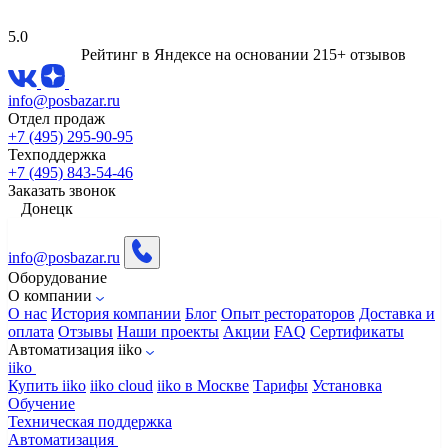
5.0
Рейтинг в Яндексе
на основании 215+ отзывов
info@posbazar.ru
Отдел продаж
+7 (495) 295-90-95
Техподдержка
+7 (495) 843-54-46
Заказать звонок
Донецк
info@posbazar.ru
Оборудование
О компании
О нас
История компании
Блог
Опыт рестораторов
Доставка и
оплата
Отзывы
Наши проекты
Акции
FAQ
Сертификаты
Автоматизация iiko
iiko
Купить iiko
iiko cloud
iiko в Москве
Тарифы
Установка
Обучение
Техническая поддержка
Автоматизация