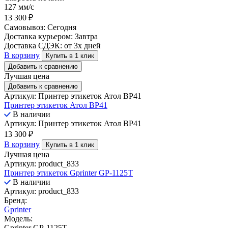
127 мм/с
13 300
₽
Самовывоз:
Сегодня
Доставка курьером:
Завтра
Доставка СДЭК:
от 3х дней
В корзину
Купить в 1 клик
Добавить к сравнению
Лучшая цена
Добавить к сравнению
Артикул: Принтер этикеток Атол ВР41
Принтер этикеток Атол ВР41
В наличии
Артикул: Принтер этикеток Атол ВР41
13 300
₽
В корзину
Купить в 1 клик
Лучшая цена
Артикул: product_833
Принтер этикеток Gprinter GP-1125T
В наличии
Артикул: product_833
Бренд:
Gprinter
Модель:
Gprinter GP-1125T