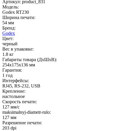
Артикул: product_831
Модель:
Godex RT230
Ширина печати:
54 мм
Бренд:
Godex
Цвет:
черный
Вес в упаковке:
1.8 кг
Габариты товара (ДxШxВ):
254х175х136 мм
Гарантия:
1 год
Интерфейсы:
RJ45, RS-232, USB
Крепление:
настольное
Скорость печати:
127 мм/с
maksimalnyj-diametr-rulo:
127 мм
Разрешение печати:
203 dpi