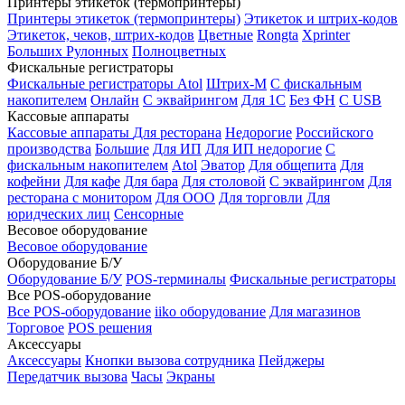
Принтеры этикеток (термопринтеры)
Принтеры этикеток (термопринтеры)
Этикеток и штрих-кодов
Этикеток, чеков, штрих-кодов
Цветные
Rongta
Xprinter
Больших
Рулонных
Полноцветных
Фискальные регистраторы
Фискальные регистраторы
Atol
Штрих-М
С фискальным
накопителем
Онлайн
С эквайрингом
Для 1С
Без ФН
С USB
Кассовые аппараты
Кассовые аппараты
Для ресторана
Недорогие
Российского
производства
Большие
Для ИП
Для ИП недорогие
С
фискальным накопителем
Atol
Эватор
Для общепита
Для
кофейни
Для кафе
Для бара
Для столовой
С эквайрингом
Для
ресторана с монитором
Для ООО
Для торговли
Для
юридческих лиц
Сенсорные
Весовое оборудование
Весовое оборудование
Оборудование Б/У
Оборудование Б/У
POS-терминалы
Фискальные регистраторы
Все POS-оборудование
Все POS-оборудование
iiko оборудование
Для магазинов
Торговое
POS решения
Аксессуары
Аксессуары
Кнопки вызова сотрудника
Пейджеры
Передатчик вызова
Часы
Экраны