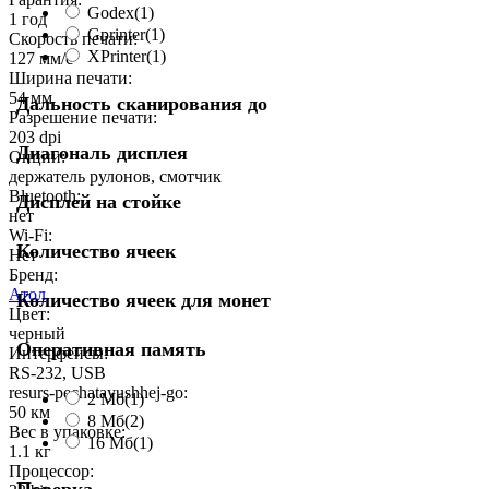
Godex
(1)
1 год
Gprinter
(1)
Скорость печати:
XPrinter
(1)
127 мм/с
Ширина печати:
54 мм
Дальность сканирования до
Разрешение печати:
203 dpi
Диагональ дисплея
Опции:
держатель рулонов, смотчик
Bluetooth:
Дисплей на стойке
нет
Wi-Fi:
Количество ячеек
Нет
Бренд:
Атол
Количество ячеек для монет
Цвет:
черный
Оперативная память
Интерфейсы:
RS-232, USB
resurs-pechatayushhej-go:
2 Мб
(1)
50 км
8 Мб
(2)
Вес в упаковке:
16 Мб
(1)
1.1 кг
Процессор: