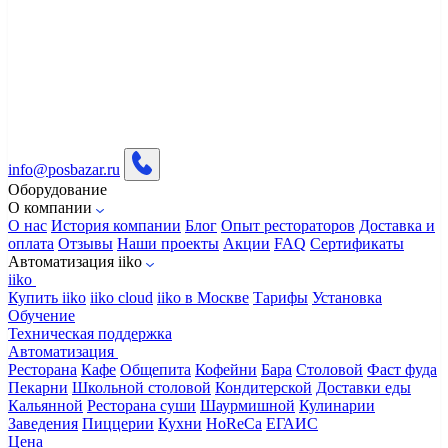
info@posbazar.ru
Оборудование
О компании
О нас
История компании
Блог
Опыт рестораторов
Доставка и
оплата
Отзывы
Наши проекты
Акции
FAQ
Сертификаты
Автоматизация iiko
iiko
Купить iiko
iiko cloud
iiko в Москве
Тарифы
Установка
Обучение
Техническая поддержка
Автоматизация
Ресторана
Кафе
Общепита
Кофейни
Бара
Столовой
Фаст фуда
Пекарни
Школьной столовой
Кондитерской
Доставки еды
Кальянной
Ресторана суши
Шаурмишной
Кулинарии
Заведения
Пиццерии
Кухни
HoReCa
ЕГАИС
Цена