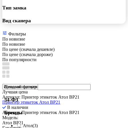
Тип замка
Вид сканера
Фильтры
По новизне
По новизне
По цене (сначала дешевле)
По цене (сначала дороже)
По популярности
Ценовой фильтр
Лучшая цена
Артикул: Принтер этикеток Атол BP21
54-ФЗ
Принтер этикеток Атол BP21
В наличии
Бренды
Артикул: Принтер этикеток Атол BP21
Модель:
Атол BP21
Атол
(3)
Гарантия: