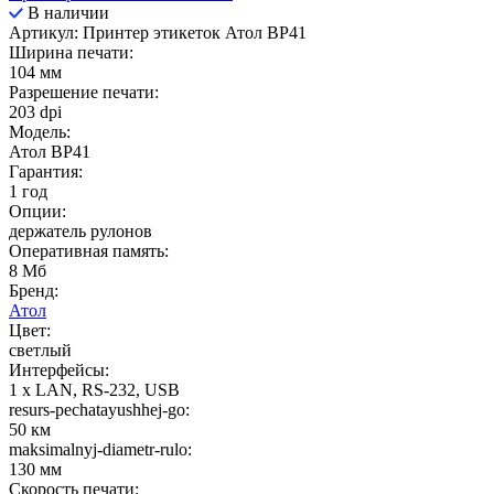
В наличии
Артикул: Принтер этикеток Атол ВР41
Ширина печати:
104 мм
Разрешение печати:
203 dpi
Модель:
Атол BP41
Гарантия:
1 год
Опции:
держатель рулонов
Оперативная память:
8 Мб
Бренд:
Атол
Цвет:
светлый
Интерфейсы:
1 x LAN, RS-232, USB
resurs-pechatayushhej-go:
50 км
maksimalnyj-diametr-rulo:
130 мм
Скорость печати: