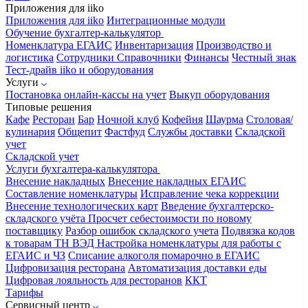
Приложения для iiko
Приложения для iiko
Интеграционные модули
Обучение бухгалтер-калькулятор
Номенклатура
ЕГАИС
Инвентаризация
Производство и
логистика
Сотрудники
Справочники
Финансы
Честный знак
Тест-драйв iiko и оборудования
Услуги
Постановка онлайн-кассы на учет
Выкуп оборудования
Типовые решения
Кафе
Ресторан
Бар
Ночной клуб
Кофейня
Шаурма
Столовая/
кулинария
Общепит
Фастфуд
Службы доставки
Складской
учет
Складской учет
Услуги бухгалтера-калькулятора
Внесение накладных
Внесение накладных ЕГАИС
Составление номенклатуры
Исправление чека коррекции
Внесение технологических карт
Введение бухгалтерско-
складского учёта
Просчет себестоимости по новому
поставщику
Разбор ошибок складского учета
Подвязка кодов
к товарам ТН ВЭД
Настройка номенклатуры для работы с
ЕГАИС и ЧЗ
Списание алкоголя помарочно в ЕГАИС
Цифровизация ресторана
Автоматизация доставки еды
Цифровая лояльность для ресторанов
ККТ
Тарифы
Сервисный центр