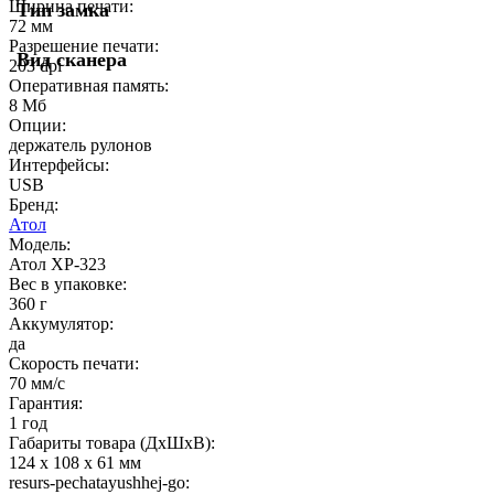
Ширина печати:
Тип замка
72 мм
Разрешение печати:
Вид сканера
203 dpi
Оперативная память:
8 Мб
Опции:
держатель рулонов
Интерфейсы:
USB
Бренд:
Атол
Модель:
Атол XP-323
Вес в упаковке:
360 г
Аккумулятор:
да
Скорость печати:
70 мм/с
Гарантия:
1 год
Габариты товара (ДxШxВ):
124 x 108 x 61 мм
resurs-pechatayushhej-go: