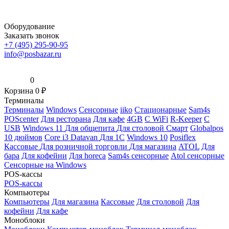
Оборудование
Заказать звонок
+7 (495) 295-90-95
info@posbazar.ru
0
Корзина
0
₽
Терминалы
Терминалы
Windows
Сенсорные
iiko
Стационарные
Sam4s
POScenter
Для ресторана
Для кафе
4GB
С WiFi
R-Keeper
С
USB
Windows 11
Для общепита
Для столовой
Смарт
Globalpos
10 дюймов
Core i3
Datavan
Для 1С
Windows 10
Posiflex
Кассовые
Для розничной торговли
Для магазина
ATOL
Для
бара
Для кофейни
Для horeca
Sam4s сенсорные
Atol сенсорные
Сенсорные на Windows
POS-кассы
POS-кассы
Компьютеры
Компьютеры
Для магазина
Кассовые
Для столовой
Для
кофейни
Для кафе
Моноблоки