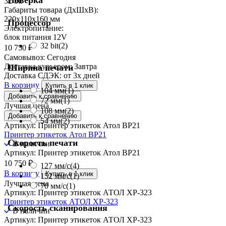
Поверка
32 bit
Габариты товара (ДxШxВ):
220x110x160 мм
Процессор
Электропитание:
блок питания 12V
32 bit
(2)
10 750
₽
Самовывоз:
Сегодня
Доставка курьером:
Завтра
Ширина печати
Доставка СДЭК:
от 3х дней
В корзину
Купить в 1 клик
104 мм
(1)
Добавить к сравнению
72 мм
(1)
Лучшая цена
108 мм
(2)
Добавить к сравнению
54 мм
(2)
Артикул: Принтер этикеток Атол BP21
Принтер этикеток Атол BP21
Скорость печати
В наличии
Артикул: Принтер этикеток Атол BP21
10 750
₽
127 мм/с
(4)
В корзину
Купить в 1 клик
152 мм/с
(1)
Лучшая цена
70 мм/с
(1)
Артикул: Принтер этикеток АТОЛ XP-323
Принтер этикеток АТОЛ XP-323
Скорость сканирования
В наличии
Артикул: Принтер этикеток АТОЛ XP-323