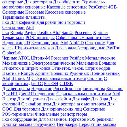
сенсорные
Для ресторана
Для общепита
Терминалы-
моноблоки сенсорные
Кассовые сенсорные
PosCenter
4GB
Сенсорные
Кассовые
Кассовые сенсорные
Терминалы-планшеты
iiko
Для кофейни
Для розничной торговли
Сенсорный
Atol
iiko
Rongta
Paytor
Posiflex
Atol
Sam4s
Poscenter
Xprinter
Терминалы
POS-принтеры
С фискальным накопителем
Недорогие
2D
Беспроводные
Atol
Atol 2D
С экраном
Для
кассы
Штрих-кода и чеков
Для склада беспроводные
PayTor
CipherLab
Черные
ATOL
Штрих-М
Poscenter
Posiflex
Металлические
Механические
Электромеханические
Маленькие
Большие
Этикеток и штрих-кодов
Этикеток, чеков, штрих-кодов
Цветные
Rongta
Xprinter
Больших
Рулонных
Полноцветных
Atol
Штрих-М
С фискальным накопителем
Онлайн
С
эквайрингом
Для 1С
Без ФН
С USB
Для ресторана
Недорогие
Российского производства
Большие
Для ИП
Для ИП недорогие
С фискальным накопителем
Atol
Эватор
Для общепита
Для кофейни
Для кафе
Для бара
Для
столовой
С эквайрингом
Для ресторана с монитором
Для
ООО
Для торговли
Для юридческих лиц
Сенсорные
POS-терминалы
Фискальные регистраторы
iiko оборудование
Для магазинов
Торговое
POS решения
Кнопки вызова сотрудника
Пейджеры
Передатчик вызова