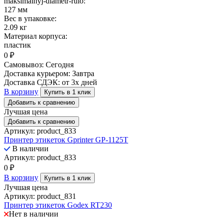
maksimalnyj-diametr-rulo:
127 мм
Вес в упаковке:
2.09 кг
Материал корпуса:
пластик
0
₽
Самовывоз:
Сегодня
Доставка курьером:
Завтра
Доставка СДЭК:
от 3х дней
В корзину
Купить в 1 клик
Добавить к сравнению
Лучшая цена
Добавить к сравнению
Артикул: product_833
Принтер этикеток Gprinter GP-1125T
В наличии
Артикул: product_833
0
₽
В корзину
Купить в 1 клик
Лучшая цена
Артикул: product_831
Принтер этикеток Godex RT230
Нет в наличии