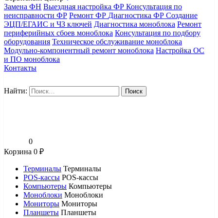
Замена ФН
Выездная настройка ФР
Консультация по
неисправности ФР
Ремонт ФР
Диагностика ФР
Создание
ЭЦП/ЕГАИС и ЧЗ ключей
Диагностика моноблока
Ремонт
периферийных сбоев моноблока
Консультация по подбору
оборудования
Техническое обслуживание моноблока
Модульно-компонентный ремонт моноблока
Настройка ОС
и ПО моноблока
Контакты
Найти:
0
Корзина
0
₽
Терминалы
Терминалы
POS-кассы
POS-кассы
Компьютеры
Компьютеры
Моноблоки
Моноблоки
Мониторы
Мониторы
Планшеты
Планшеты