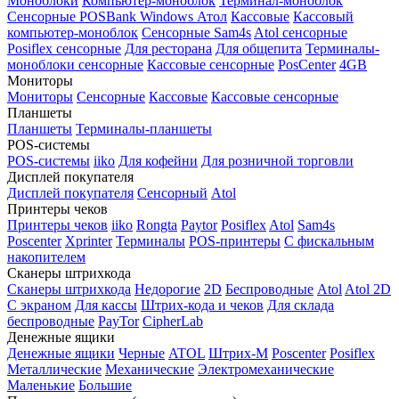
Моноблоки
Компьютер-моноблок
Терминал-моноблок
Сенсорные
POSBank
Windows
Атол
Кассовые
Кассовый
компьютер-моноблок
Сенсорные Sam4s
Atol сенсорные
Posiflex сенсорные
Для ресторана
Для общепита
Терминалы-
моноблоки сенсорные
Кассовые сенсорные
PosCenter
4GB
Мониторы
Мониторы
Сенсорные
Кассовые
Кассовые сенсорные
Планшеты
Планшеты
Терминалы-планшеты
POS-системы
POS-системы
iiko
Для кофейни
Для розничной торговли
Дисплей покупателя
Дисплей покупателя
Сенсорный
Atol
Принтеры чеков
Принтеры чеков
iiko
Rongta
Paytor
Posiflex
Atol
Sam4s
Poscenter
Xprinter
Терминалы
POS-принтеры
С фискальным
накопителем
Сканеры штрихкода
Сканеры штрихкода
Недорогие
2D
Беспроводные
Atol
Atol 2D
С экраном
Для кассы
Штрих-кода и чеков
Для склада
беспроводные
PayTor
CipherLab
Денежные ящики
Денежные ящики
Черные
ATOL
Штрих-М
Poscenter
Posiflex
Металлические
Механические
Электромеханические
Маленькие
Большие