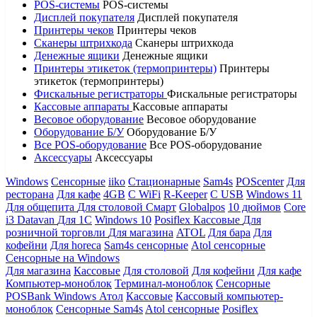
POS-системы
POS-системы
Дисплей покупателя
Дисплей покупателя
Принтеры чеков
Принтеры чеков
Сканеры штрихкода
Сканеры штрихкода
Денежные ящики
Денежные ящики
Принтеры этикеток (термопринтеры)
Принтеры
этикеток (термопринтеры)
Фискальные регистраторы
Фискальные регистраторы
Кассовые аппараты
Кассовые аппараты
Весовое оборудование
Весовое оборудование
Оборудование Б/У
Оборудование Б/У
Все POS-оборудование
Все POS-оборудование
Аксессуары
Аксессуары
Windows
Сенсорные
iiko
Стационарные
Sam4s
POScenter
Для
ресторана
Для кафе
4GB
С WiFi
R-Keeper
С USB
Windows 11
Для общепита
Для столовой
Смарт
Globalpos
10 дюймов
Core
i3
Datavan
Для 1С
Windows 10
Posiflex
Кассовые
Для
розничной торговли
Для магазина
ATOL
Для бара
Для
кофейни
Для horeca
Sam4s сенсорные
Atol сенсорные
Сенсорные на Windows
Для магазина
Кассовые
Для столовой
Для кофейни
Для кафе
Компьютер-моноблок
Терминал-моноблок
Сенсорные
POSBank
Windows
Атол
Кассовые
Кассовый компьютер-
моноблок
Сенсорные Sam4s
Atol сенсорные
Posiflex