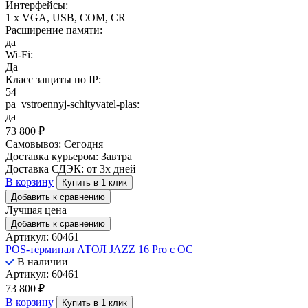
Интерфейсы:
1 x VGA, USB, COM, CR
Расширение памяти:
да
Wi-Fi:
Да
Класс защиты по IP:
54
pa_vstroennyj-schityvatel-plas:
да
73 800
₽
Самовывоз:
Сегодня
Доставка курьером:
Завтра
Доставка СДЭК:
от 3х дней
В корзину
Купить в 1 клик
Добавить к сравнению
Лучшая цена
Добавить к сравнению
Артикул: 60461
POS-терминал АТОЛ JAZZ 16 Pro с ОС
В наличии
Артикул: 60461
73 800
₽
В корзину
Купить в 1 клик