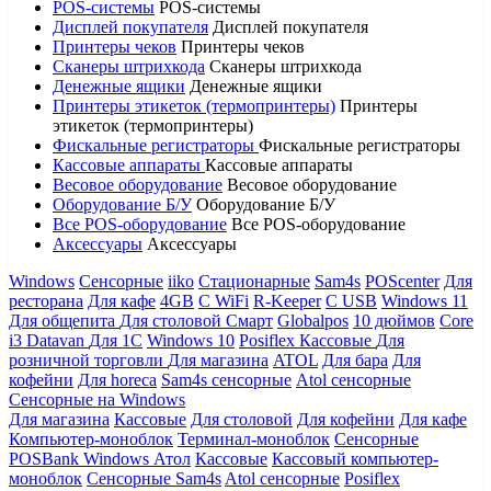
POS-системы
POS-системы
Дисплей покупателя
Дисплей покупателя
Принтеры чеков
Принтеры чеков
Сканеры штрихкода
Сканеры штрихкода
Денежные ящики
Денежные ящики
Принтеры этикеток (термопринтеры)
Принтеры
этикеток (термопринтеры)
Фискальные регистраторы
Фискальные регистраторы
Кассовые аппараты
Кассовые аппараты
Весовое оборудование
Весовое оборудование
Оборудование Б/У
Оборудование Б/У
Все POS-оборудование
Все POS-оборудование
Аксессуары
Аксессуары
Windows
Сенсорные
iiko
Стационарные
Sam4s
POScenter
Для
ресторана
Для кафе
4GB
С WiFi
R-Keeper
С USB
Windows 11
Для общепита
Для столовой
Смарт
Globalpos
10 дюймов
Core
i3
Datavan
Для 1С
Windows 10
Posiflex
Кассовые
Для
розничной торговли
Для магазина
ATOL
Для бара
Для
кофейни
Для horeca
Sam4s сенсорные
Atol сенсорные
Сенсорные на Windows
Для магазина
Кассовые
Для столовой
Для кофейни
Для кафе
Компьютер-моноблок
Терминал-моноблок
Сенсорные
POSBank
Windows
Атол
Кассовые
Кассовый компьютер-
моноблок
Сенсорные Sam4s
Atol сенсорные
Posiflex