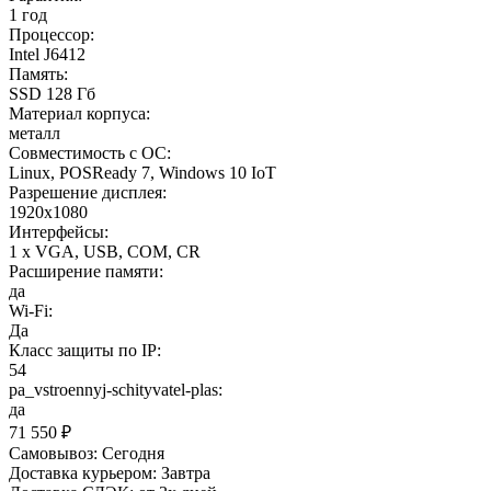
1 год
Процессор:
Intel J6412
Память:
SSD 128 Гб
Материал корпуса:
металл
Совместимость с ОС:
Linux, POSReady 7, Windows 10 IoT
Разрешение дисплея:
1920x1080
Интерфейсы:
1 x VGA, USB, COM, CR
Расширение памяти:
да
Wi-Fi:
Да
Класс защиты по IP:
54
pa_vstroennyj-schityvatel-plas:
да
71 550
₽
Самовывоз:
Сегодня
Доставка курьером:
Завтра