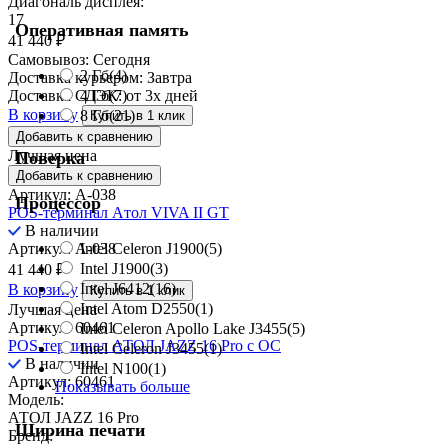
Диагональ дисплея:
17
Оперативная память
41 440
₽
Самовывоз:
Сегодня
2 Гб
(4)
Доставка курьером:
Завтра
4 Гб
(7)
Доставка СДЭК:
от 3х дней
В корзину
8 Гб
(21)
Купить в 1 клик
Добавить к сравнению
Лучшая цена
Поверка
Добавить к сравнению
Артикул: A-038
Процессор
POS-терминал Aтол VIVA II GT
В наличии
Артикул: A-038
Intel Celeron J1900
(5)
Intel J1900
(3)
41 440
₽
Intel J6412
(16)
В корзину
Купить в 1 клик
Intel Atom D2550
(1)
Лучшая цена
Артикул: 60461
Intel Celeron Apollo Lake J3455
(5)
POS-терминал АТОЛ JAZZ 16 Pro с ОС
Intel Celeron J3455
(1)
В наличии
Intel N100
(1)
Артикул: 60461
Показывать больше
Модель:
АТОЛ JAZZ 16 Pro
Ширина печати
Бренд: