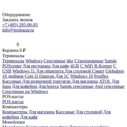
Оборудование
Заказать звонок
+7 (495) 295-90-95
info@posbazar.ru
0
Корзина
0
₽
Терминалы
Терминалы
Windows
Сенсорные
iiko
Стационарные
Sam4s
POScenter
Для ресторана
Для кафе
4GB
С WiFi
R-Keeper
С
USB
Windows 11
Для общепита
Для столовой
Смарт
Globalpos
10 дюймов
Core i3
Datavan
Для 1С
Windows 10
Posiflex
Кассовые
Для розничной торговли
Для магазина
ATOL
Для
бара
Для кофейни
Для horeca
Sam4s сенсорные
Atol сенсорные
Сенсорные на Windows
POS-кассы
POS-кассы
Компьютеры
Компьютеры
Для магазина
Кассовые
Для столовой
Для
кофейни
Для кафе
Моноблоки