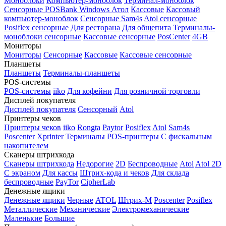
Моноблоки
Компьютер-моноблок
Терминал-моноблок
Сенсорные
POSBank
Windows
Атол
Кассовые
Кассовый
компьютер-моноблок
Сенсорные Sam4s
Atol сенсорные
Posiflex сенсорные
Для ресторана
Для общепита
Терминалы-
моноблоки сенсорные
Кассовые сенсорные
PosCenter
4GB
Мониторы
Мониторы
Сенсорные
Кассовые
Кассовые сенсорные
Планшеты
Планшеты
Терминалы-планшеты
POS-системы
POS-системы
iiko
Для кофейни
Для розничной торговли
Дисплей покупателя
Дисплей покупателя
Сенсорный
Atol
Принтеры чеков
Принтеры чеков
iiko
Rongta
Paytor
Posiflex
Atol
Sam4s
Poscenter
Xprinter
Терминалы
POS-принтеры
С фискальным
накопителем
Сканеры штрихкода
Сканеры штрихкода
Недорогие
2D
Беспроводные
Atol
Atol 2D
С экраном
Для кассы
Штрих-кода и чеков
Для склада
беспроводные
PayTor
CipherLab
Денежные ящики
Денежные ящики
Черные
ATOL
Штрих-М
Poscenter
Posiflex
Металлические
Механические
Электромеханические
Маленькие
Большие