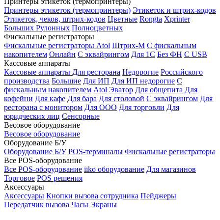
Принтеры этикеток (термопринтеры)
Принтеры этикеток (термопринтеры)
Этикеток и штрих-кодов
Этикеток, чеков, штрих-кодов
Цветные
Rongta
Xprinter
Больших
Рулонных
Полноцветных
Фискальные регистраторы
Фискальные регистраторы
Atol
Штрих-М
С фискальным
накопителем
Онлайн
С эквайрингом
Для 1С
Без ФН
С USB
Кассовые аппараты
Кассовые аппараты
Для ресторана
Недорогие
Российского
производства
Большие
Для ИП
Для ИП недорогие
С
фискальным накопителем
Atol
Эватор
Для общепита
Для
кофейни
Для кафе
Для бара
Для столовой
С эквайрингом
Для
ресторана с монитором
Для ООО
Для торговли
Для
юридческих лиц
Сенсорные
Весовое оборудование
Весовое оборудование
Оборудование Б/У
Оборудование Б/У
POS-терминалы
Фискальные регистраторы
Все POS-оборудование
Все POS-оборудование
iiko оборудование
Для магазинов
Торговое
POS решения
Аксессуары
Аксессуары
Кнопки вызова сотрудника
Пейджеры
Передатчик вызова
Часы
Экраны