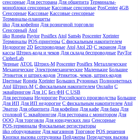
сенсорные
Для ресторана
Для общепита
Терминалы-
моноблоки сенсорные
Кассовые сенсорные
PosCenter
4GB
Сенсорные
Кассовые
Кассовые сенсорные
Терминалы-планшеты
iiko
Для кофейни
Для розничной торговли
Сенсорный
Atol
iiko
Rongta
Paytor
Posiflex
Atol
Sam4s
Poscenter
Xprinter
Терминалы
POS-принтеры
С фискальным накопителем
Недорогие
2D
Беспроводные
Atol
Atol 2D
С экраном
Для
кассы
Штрих-кода и чеков
Для склада беспроводные
PayTor
CipherLab
Черные
ATOL
Штрих-М
Poscenter
Posiflex
Металлические
Механические
Электромеханические
Маленькие
Большие
Этикеток и штрих-кодов
Этикеток, чеков, штрих-кодов
Цветные
Rongta
Xprinter
Больших
Рулонных
Полноцветных
Atol
Штрих-М
С фискальным накопителем
Онлайн
С
эквайрингом
Для 1С
Без ФН
С USB
Для ресторана
Недорогие
Российского производства
Большие
Для ИП
Для ИП недорогие
С фискальным накопителем
Atol
Эватор
Для общепита
Для кофейни
Для кафе
Для бара
Для
столовой
С эквайрингом
Для ресторана с монитором
Для
ООО
Для торговли
Для юридческих лиц
Сенсорные
POS-терминалы
Фискальные регистраторы
iiko оборудование
Для магазинов
Торговое
POS решения
Кнопки вызова сотрудника
Пейджеры
Передатчик вызова