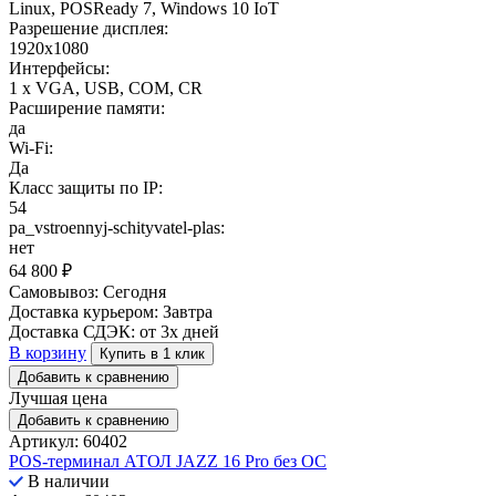
Linux, POSReady 7, Windows 10 IoT
Разрешение дисплея:
1920x1080
Интерфейсы:
1 x VGA, USB, COM, CR
Расширение памяти:
да
Wi-Fi:
Да
Класс защиты по IP:
54
pa_vstroennyj-schityvatel-plas:
нет
64 800
₽
Самовывоз:
Сегодня
Доставка курьером:
Завтра
Доставка СДЭК:
от 3х дней
В корзину
Купить в 1 клик
Добавить к сравнению
Лучшая цена
Добавить к сравнению
Артикул: 60402
POS-терминал АТОЛ JAZZ 16 Pro без ОС
В наличии