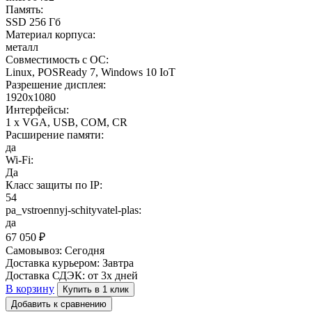
Память:
SSD 256 Гб
Материал корпуса:
металл
Совместимость с ОС:
Linux, POSReady 7, Windows 10 IoT
Разрешение дисплея:
1920x1080
Интерфейсы:
1 x VGA, USB, COM, CR
Расширение памяти:
да
Wi-Fi:
Да
Класс защиты по IP:
54
pa_vstroennyj-schityvatel-plas:
да
67 050
₽
Самовывоз:
Сегодня
Доставка курьером:
Завтра
Доставка СДЭК:
от 3х дней
В корзину
Купить в 1 клик
Добавить к сравнению