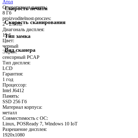
Атол
Оперативная память:
Скорость печати
8 Гб
proizvoditelnost-proczes:
Скорость сканирования
2 - 2.6 Hz
Диагональ дисплея:
15.6
Тип замка
Цвет:
черный
Вид сканера
Экран:
сенсорный PCAP
Тип дисплея:
LCD
Гарантия:
1 год
Процессор:
Intel J6412
Память:
SSD 256 Гб
Материал корпуса:
металл
Совместимость с ОС:
Linux, POSReady 7, Windows 10 IoT
Разрешение дисплея:
1920x1080