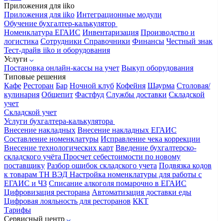
Приложения для iiko
Приложения для iiko
Интеграционные модули
Обучение бухгалтер-калькулятор
Номенклатура
ЕГАИС
Инвентаризация
Производство и
логистика
Сотрудники
Справочники
Финансы
Честный знак
Тест-драйв iiko и оборудования
Услуги
Постановка онлайн-кассы на учет
Выкуп оборудования
Типовые решения
Кафе
Ресторан
Бар
Ночной клуб
Кофейня
Шаурма
Столовая/
кулинария
Общепит
Фастфуд
Службы доставки
Складской
учет
Складской учет
Услуги бухгалтера-калькулятора
Внесение накладных
Внесение накладных ЕГАИС
Составление номенклатуры
Исправление чека коррекции
Внесение технологических карт
Введение бухгалтерско-
складского учёта
Просчет себестоимости по новому
поставщику
Разбор ошибок складского учета
Подвязка кодов
к товарам ТН ВЭД
Настройка номенклатуры для работы с
ЕГАИС и ЧЗ
Списание алкоголя помарочно в ЕГАИС
Цифровизация ресторана
Автоматизация доставки еды
Цифровая лояльность для ресторанов
ККТ
Тарифы
Сервисный центр