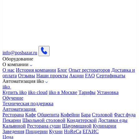
info@posbazar.ru
Оборудование
О компании
О нас
История компании
Блог
Опыт рестораторов
Доставка и
оплата
Отзывы
Наши проекты
Акции
FAQ
Сертификаты
Автоматизация iiko
iiko
Купить iiko
iiko cloud
iiko в Москве
Тарифы
Установка
Обучение
Техническая поддержка
Автоматизация
Ресторана
Кафе
Общепита
Кофейни
Бара
Столовой
Фаст фуда
Пекарни
Школьной столовой
Кондитерской
Доставки еды
Кальянной
Ресторана суши
Шаурмишной
Кулинарии
Заведения
Пиццерии
Кухни
HoReCa
ЕГАИС
Цена