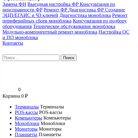
Замена ФН
Выездная настройка ФР
Консультация по
неисправности ФР
Ремонт ФР
Диагностика ФР
Создание
ЭЦП/ЕГАИС и ЧЗ ключей
Диагностика моноблока
Ремонт
периферийных сбоев моноблока
Консультация по подбору
оборудования
Техническое обслуживание моноблока
Модульно-компонентный ремонт моноблока
Настройка ОС
и ПО моноблока
Контакты
Найти:
0
Корзина
0
₽
Терминалы
Терминалы
POS-кассы
POS-кассы
Компьютеры
Компьютеры
Моноблоки
Моноблоки
Мониторы
Мониторы
Планшеты
Планшеты