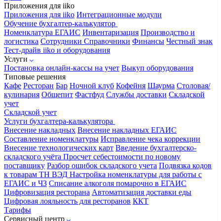
Приложения для iiko
Приложения для iiko
Интеграционные модули
Обучение бухгалтер-калькулятор
Номенклатура
ЕГАИС
Инвентаризация
Производство и
логистика
Сотрудники
Справочники
Финансы
Честный знак
Тест-драйв iiko и оборудования
Услуги
Постановка онлайн-кассы на учет
Выкуп оборудования
Типовые решения
Кафе
Ресторан
Бар
Ночной клуб
Кофейня
Шаурма
Столовая/
кулинария
Общепит
Фастфуд
Службы доставки
Складской
учет
Складской учет
Услуги бухгалтера-калькулятора
Внесение накладных
Внесение накладных ЕГАИС
Составление номенклатуры
Исправление чека коррекции
Внесение технологических карт
Введение бухгалтерско-
складского учёта
Просчет себестоимости по новому
поставщику
Разбор ошибок складского учета
Подвязка кодов
к товарам ТН ВЭД
Настройка номенклатуры для работы с
ЕГАИС и ЧЗ
Списание алкоголя помарочно в ЕГАИС
Цифровизация ресторана
Автоматизация доставки еды
Цифровая лояльность для ресторанов
ККТ
Тарифы
Сервисный центр