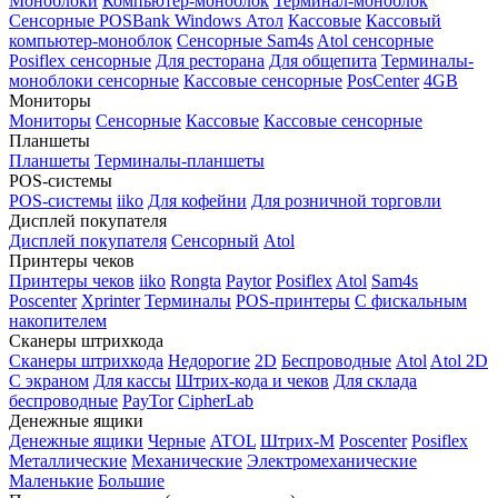
Моноблоки
Компьютер-моноблок
Терминал-моноблок
Сенсорные
POSBank
Windows
Атол
Кассовые
Кассовый
компьютер-моноблок
Сенсорные Sam4s
Atol сенсорные
Posiflex сенсорные
Для ресторана
Для общепита
Терминалы-
моноблоки сенсорные
Кассовые сенсорные
PosCenter
4GB
Мониторы
Мониторы
Сенсорные
Кассовые
Кассовые сенсорные
Планшеты
Планшеты
Терминалы-планшеты
POS-системы
POS-системы
iiko
Для кофейни
Для розничной торговли
Дисплей покупателя
Дисплей покупателя
Сенсорный
Atol
Принтеры чеков
Принтеры чеков
iiko
Rongta
Paytor
Posiflex
Atol
Sam4s
Poscenter
Xprinter
Терминалы
POS-принтеры
С фискальным
накопителем
Сканеры штрихкода
Сканеры штрихкода
Недорогие
2D
Беспроводные
Atol
Atol 2D
С экраном
Для кассы
Штрих-кода и чеков
Для склада
беспроводные
PayTor
CipherLab
Денежные ящики
Денежные ящики
Черные
ATOL
Штрих-М
Poscenter
Posiflex
Металлические
Механические
Электромеханические
Маленькие
Большие