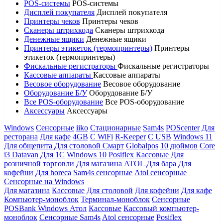
POS-системы
POS-системы
Дисплей покупателя
Дисплей покупателя
Принтеры чеков
Принтеры чеков
Сканеры штрихкода
Сканеры штрихкода
Денежные ящики
Денежные ящики
Принтеры этикеток (термопринтеры)
Принтеры
этикеток (термопринтеры)
Фискальные регистраторы
Фискальные регистраторы
Кассовые аппараты
Кассовые аппараты
Весовое оборудование
Весовое оборудование
Оборудование Б/У
Оборудование Б/У
Все POS-оборудование
Все POS-оборудование
Аксессуары
Аксессуары
Windows
Сенсорные
iiko
Стационарные
Sam4s
POScenter
Для
ресторана
Для кафе
4GB
С WiFi
R-Keeper
С USB
Windows 11
Для общепита
Для столовой
Смарт
Globalpos
10 дюймов
Core
i3
Datavan
Для 1С
Windows 10
Posiflex
Кассовые
Для
розничной торговли
Для магазина
ATOL
Для бара
Для
кофейни
Для horeca
Sam4s сенсорные
Atol сенсорные
Сенсорные на Windows
Для магазина
Кассовые
Для столовой
Для кофейни
Для кафе
Компьютер-моноблок
Терминал-моноблок
Сенсорные
POSBank
Windows
Атол
Кассовые
Кассовый компьютер-
моноблок
Сенсорные Sam4s
Atol сенсорные
Posiflex