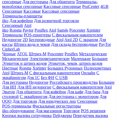
сенсорные
Для ресторана
Для общепита
Терминалы-
моноблоки сенсорные
Кассовые сенсорные
PosCenter
4GB
Сенсорные
Кассовые
Кассовые сенсорные
Терминалы-планшеты
iiko
Для кофейни
Для розничной торговли
Сенсорный
Atol
iiko
Rongta
Paytor
Posiflex
Atol
Sam4s
Poscenter
Xprinter
Терминалы
POS-принтеры
С фискальным накопителем
Недорогие
2D
Беспроводные
Atol
Atol 2D
С экраном
Для
кассы
Штрих-кода и чеков
Для склада беспроводные
PayTor
CipherLab
Черные
ATOL
Штрих-М
Poscenter
Posiflex
Металлические
Механические
Электромеханические
Маленькие
Большие
Этикеток и штрих-кодов
Этикеток, чеков, штрих-кодов
Цветные
Rongta
Xprinter
Больших
Рулонных
Полноцветных
Atol
Штрих-М
С фискальным накопителем
Онлайн
С
эквайрингом
Для 1С
Без ФН
С USB
Для ресторана
Недорогие
Российского производства
Большие
Для ИП
Для ИП недорогие
С фискальным накопителем
Atol
Эватор
Для общепита
Для кофейни
Для кафе
Для бара
Для
столовой
С эквайрингом
Для ресторана с монитором
Для
ООО
Для торговли
Для юридческих лиц
Сенсорные
POS-терминалы
Фискальные регистраторы
iiko оборудование
Для магазинов
Торговое
POS решения
Кнопки вызова сотрудника
Пейджеры
Передатчик вызова