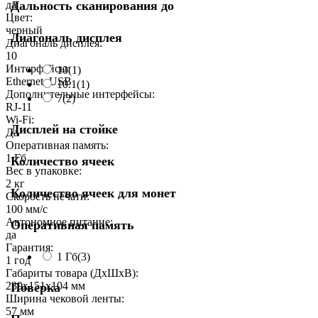
Дальность сканирования до
да
Цвет:
черный
Диагональ дисплея
Диагональ дисплея:
10
Интерфейсы:
10
(1)
Ethernet, USB
10.1
(1)
Дополнительные интерфейсы:
7
(2)
RJ-11
Wi-Fi:
Дисплей на стойке
Да
Оперативная память:
1 Гб
Количество ячеек
Вес в упаковке:
2 кг
Количество ячеек для монет
Скорость печати:
100 мм/с
Автономное питание:
Оперативная память
да
Гарантия:
1 Гб
(3)
1 год
Габариты товара (ДxШxВ):
239х151х104 мм
Поверка
Ширина чековой ленты:
57 мм