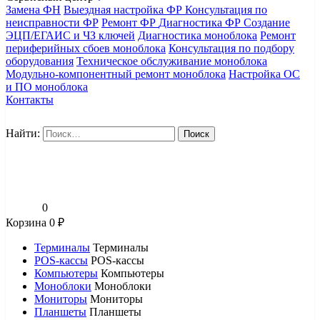
Замена ФН
Выездная настройка ФР
Консультация по
неисправности ФР
Ремонт ФР
Диагностика ФР
Создание
ЭЦП/ЕГАИС и ЧЗ ключей
Диагностика моноблока
Ремонт
периферийных сбоев моноблока
Консультация по подбору
оборудования
Техническое обслуживание моноблока
Модульно-компонентный ремонт моноблока
Настройка ОС
и ПО моноблока
Контакты
Найти:
0
Корзина
0
₽
Терминалы
Терминалы
POS-кассы
POS-кассы
Компьютеры
Компьютеры
Моноблоки
Моноблоки
Мониторы
Мониторы
Планшеты
Планшеты