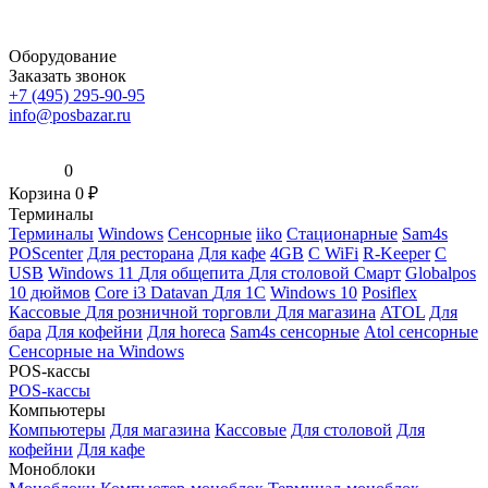
Оборудование
Заказать звонок
+7 (495) 295-90-95
info@posbazar.ru
0
Корзина
0
₽
Терминалы
Терминалы
Windows
Сенсорные
iiko
Стационарные
Sam4s
POScenter
Для ресторана
Для кафе
4GB
С WiFi
R-Keeper
С
USB
Windows 11
Для общепита
Для столовой
Смарт
Globalpos
10 дюймов
Core i3
Datavan
Для 1С
Windows 10
Posiflex
Кассовые
Для розничной торговли
Для магазина
ATOL
Для
бара
Для кофейни
Для horeca
Sam4s сенсорные
Atol сенсорные
Сенсорные на Windows
POS-кассы
POS-кассы
Компьютеры
Компьютеры
Для магазина
Кассовые
Для столовой
Для
кофейни
Для кафе
Моноблоки