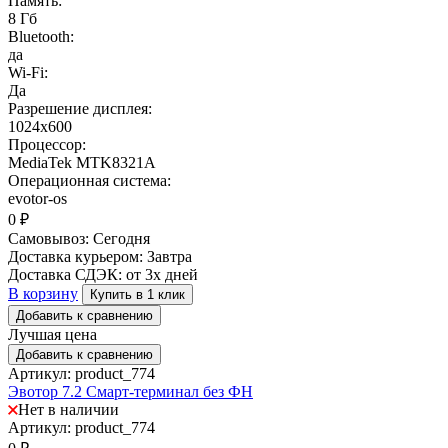
Память:
8 Гб
Bluetooth:
да
Wi-Fi:
Да
Разрешение дисплея:
1024х600
Процессор:
MediaTek MTK8321A
Операционная система:
evotor-os
0
₽
Самовывоз:
Сегодня
Доставка курьером:
Завтра
Доставка СДЭК:
от 3х дней
В корзину
Купить в 1 клик
Добавить к сравнению
Лучшая цена
Добавить к сравнению
Артикул: product_774
Эвотор 7.2 Смарт-терминал без ФН
Нет в наличии
Артикул: product_774