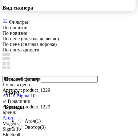
Вид сканера
Фильтры
По новизне
По новизне
По цене (сначала дешевле)
По цене (сначала дороже)
По популярности
Ценовой фильтр
Лучшая цена
Артикул: product_1229
54-ФЗ
АТОЛ Sigma 10
В наличии
Бренды
Артикул: product_1229
Бренд:
Атол
Атол
(1)
Модель:
Эвотор
(3)
Sigma 10
Bluetooth: