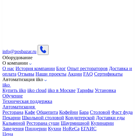
info@posbazar.ru
Оборудование
О компании
О нас
История компании
Блог
Опыт рестораторов
Доставка и
оплата
Отзывы
Наши проекты
Акции
FAQ
Сертификаты
Автоматизация iiko
iiko
Купить iiko
iiko cloud
iiko в Москве
Тарифы
Установка
Обучение
Техническая поддержка
Автоматизация
Ресторана
Кафе
Общепита
Кофейни
Бара
Столовой
Фаст фуда
Пекарни
Школьной столовой
Кондитерской
Доставки еды
Кальянной
Ресторана суши
Шаурмишной
Кулинарии
Заведения
Пиццерии
Кухни
HoReCa
ЕГАИС
Цена