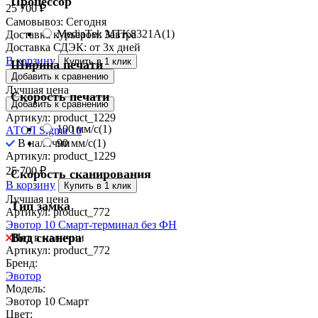
Процессор
25 700
₽
Самовывоз:
Сегодня
MediaTek MTK8321A
(1)
Доставка курьером:
Завтра
Доставка СДЭК:
от 3х дней
В корзину
Купить в 1 клик
Ширина печати
Добавить к сравнению
Лучшая цена
Скорость печати
Добавить к сравнению
Артикул: product_1229
100 мм/с
(1)
АТОЛ Sigma 10
90 мм/с
(1)
В наличии
Артикул: product_1229
25 700
₽
Скорость сканирования
В корзину
Купить в 1 клик
Лучшая цена
Тип замка
Артикул: product_772
Эвотор 10 Смарт-терминал без ФН
Вид сканера
Нет в наличии
Артикул: product_772
Бренд:
Эвотор
Модель:
Эвотор 10 Смарт
Цвет: