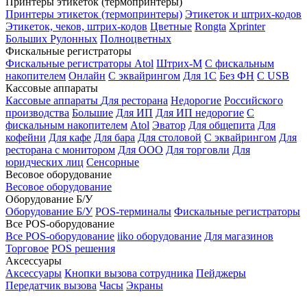
Принтеры этикеток (термопринтеры)
Принтеры этикеток (термопринтеры)
Этикеток и штрих-кодов
Этикеток, чеков, штрих-кодов
Цветные
Rongta
Xprinter
Больших
Рулонных
Полноцветных
Фискальные регистраторы
Фискальные регистраторы
Atol
Штрих-М
С фискальным
накопителем
Онлайн
С эквайрингом
Для 1С
Без ФН
С USB
Кассовые аппараты
Кассовые аппараты
Для ресторана
Недорогие
Российского
производства
Большие
Для ИП
Для ИП недорогие
С
фискальным накопителем
Atol
Эватор
Для общепита
Для
кофейни
Для кафе
Для бара
Для столовой
С эквайрингом
Для
ресторана с монитором
Для ООО
Для торговли
Для
юридческих лиц
Сенсорные
Весовое оборудование
Весовое оборудование
Оборудование Б/У
Оборудование Б/У
POS-терминалы
Фискальные регистраторы
Все POS-оборудование
Все POS-оборудование
iiko оборудование
Для магазинов
Торговое
POS решения
Аксессуары
Аксессуары
Кнопки вызова сотрудника
Пейджеры
Передатчик вызова
Часы
Экраны