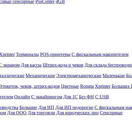
совые сенсорные
PosCenter
4GB
Xprinter
Терминалы
POS-принтеры
С фискальным накопителем
С экраном
Для кассы
Штрих-кода и чеков
Для склада беспровод
таллические
Механические
Электромеханические
Маленькие
Бо
Этикеток, чеков, штрих-кодов
Цветные
Rongta
Xprinter
Больших
ителем
Онлайн
С эквайрингом
Для 1С
Без ФН
С USB
изводства
Большие
Для ИП
Для ИП недорогие
С фискальным на
ром
Для ООО
Для торговли
Для юридческих лиц
Сенсорные