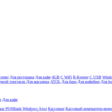
enter
Для ресторана
Для кафе
4GB
С WiFi
R-Keeper
С USB
Wind
ичной торговли
Для магазина
ATOL
Для бара
Для кофейни
Для ho
и
Для кафе
ные
POSBank
Windows
Атол
Кассовые
Кассовый компьютер-мон