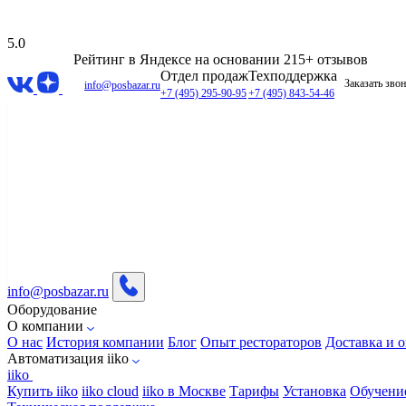
5.0
Рейтинг в Яндексе
на основании 215+ отзывов
Отдел продаж
Техподдержка
Заказать зво
info@posbazar.ru
+7 (495) 295-90-95
+7 (495) 843-54-46
info@posbazar.ru
Оборудование
О компании
О нас
История компании
Блог
Опыт рестораторов
Доставка и о
Автоматизация iiko
iiko
Купить iiko
iiko cloud
iiko в Москве
Тарифы
Установка
Обучени