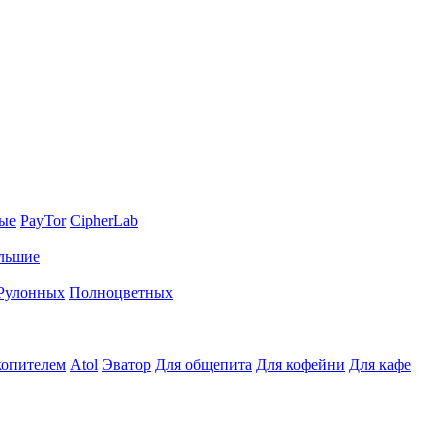
ные
PayTor
CipherLab
льшие
Рулонных
Полноцветных
копителем
Atol
Эватор
Для общепита
Для кофейни
Для кафе