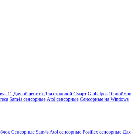
ows 11
Для общепита
Для столовой
Смарт
Globalpos
10 дюймов
reca
Sam4s сенсорные
Atol сенсорные
Сенсорные на Windows
облок
Сенсорные Sam4s
Atol сенсорные
Posiflex сенсорные
Для