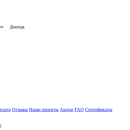
Донецк
нок
плата
Отзывы
Наши проекты
Акции
FAQ
Сертификаты
е