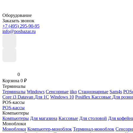
Оборудование
Заказать звонок
+7 (495) 295-90-95
info@posbazar.ru
0
Корзина
0
₽
Терминалы
Терминалы
Windows
Сенсорные
iiko
Стационарные
Sam4s
POSc
Core i3
Datavan
Для 1С
Windows 10
Posiflex
Кассовые
Для розн
POS-кассы
POS-кассы
Компьютеры
Компьютеры
Для магазина
Кассовые
Для столовой
Для кофейн
Моноблоки
Моноблоки
Компьютер-моноблок
Терминал-моноблок
Сенсор