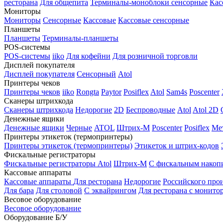
ресторана
Для общепита
Терминалы-моноблоки сенсорные
Кас
Мониторы
Мониторы
Сенсорные
Кассовые
Кассовые сенсорные
Планшеты
Планшеты
Терминалы-планшеты
POS-системы
POS-системы
iiko
Для кофейни
Для розничной торговли
Дисплей покупателя
Дисплей покупателя
Сенсорный
Atol
Принтеры чеков
Принтеры чеков
iiko
Rongta
Paytor
Posiflex
Atol
Sam4s
Poscenter
Сканеры штрихкода
Сканеры штрихкода
Недорогие
2D
Беспроводные
Atol
Atol 2D
Денежные ящики
Денежные ящики
Черные
ATOL
Штрих-М
Poscenter
Posiflex
Ме
Принтеры этикеток (термопринтеры)
Принтеры этикеток (термопринтеры)
Этикеток и штрих-кодов
Фискальные регистраторы
Фискальные регистраторы
Atol
Штрих-М
С фискальным накоп
Кассовые аппараты
Кассовые аппараты
Для ресторана
Недорогие
Российского про
Для бара
Для столовой
С эквайрингом
Для ресторана с монито
Весовое оборудование
Весовое оборудование
Оборудование Б/У