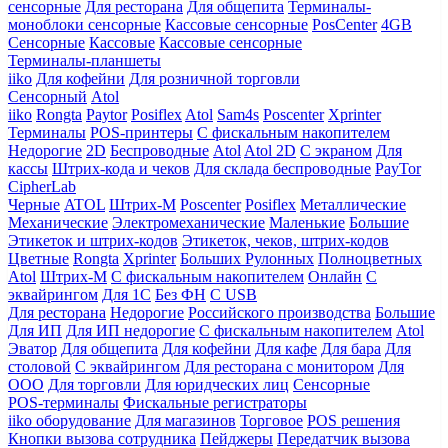
сенсорные
Для ресторана
Для общепита
Терминалы-
моноблоки сенсорные
Кассовые сенсорные
PosCenter
4GB
Сенсорные
Кассовые
Кассовые сенсорные
Терминалы-планшеты
iiko
Для кофейни
Для розничной торговли
Сенсорный
Atol
iiko
Rongta
Paytor
Posiflex
Atol
Sam4s
Poscenter
Xprinter
Терминалы
POS-принтеры
С фискальным накопителем
Недорогие
2D
Беспроводные
Atol
Atol 2D
С экраном
Для
кассы
Штрих-кода и чеков
Для склада беспроводные
PayTor
CipherLab
Черные
ATOL
Штрих-М
Poscenter
Posiflex
Металлические
Механические
Электромеханические
Маленькие
Большие
Этикеток и штрих-кодов
Этикеток, чеков, штрих-кодов
Цветные
Rongta
Xprinter
Больших
Рулонных
Полноцветных
Atol
Штрих-М
С фискальным накопителем
Онлайн
С
эквайрингом
Для 1С
Без ФН
С USB
Для ресторана
Недорогие
Российского производства
Большие
Для ИП
Для ИП недорогие
С фискальным накопителем
Atol
Эватор
Для общепита
Для кофейни
Для кафе
Для бара
Для
столовой
С эквайрингом
Для ресторана с монитором
Для
ООО
Для торговли
Для юридческих лиц
Сенсорные
POS-терминалы
Фискальные регистраторы
iiko оборудование
Для магазинов
Торговое
POS решения
Кнопки вызова сотрудника
Пейджеры
Передатчик вызова