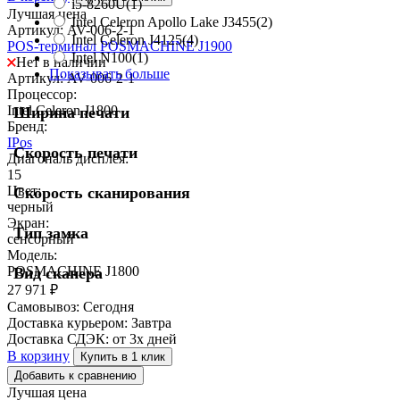
i5-8260U
(1)
Лучшая цена
Intel Celeron Apollo Lake J3455
(2)
Артикул: AV-006-2-1
Intel Celeron J4125
(4)
POS-терминал POSMACHINE J1900
Intel N100
(1)
Нет в наличии
Показывать больше
Артикул: AV-006-2-1
Процессор:
Intel Celeron J1800
Ширина печати
Бренд:
IPos
Скорость печати
Диагональ дисплея:
15
Цвет:
Скорость сканирования
черный
Экран:
Тип замка
сенсорный
Модель:
POSMACHINE J1800
Вид сканера
27 971
₽
Самовывоз:
Сегодня
Доставка курьером:
Завтра
Доставка СДЭК:
от 3х дней
В корзину
Купить в 1 клик
Добавить к сравнению
Лучшая цена