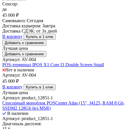
Сенсор:
да
45 000
₽
Самовывоз:
Сегодня
Доставка курьером:
Завтра
Доставка СДЭК:
от 3х дней
В корзину
Купить в 1 клик
Добавить к сравнению
Лучшая цена
Добавить к сравнению
Артикул: AV-004
POS-терминал IPOS X1 Core I3 Double Screen Small
Нет в наличии
Артикул: AV-004
45 000
₽
В корзину
Купить в 1 клик
Лучшая цена
Артикул: product_12851-1
Сенсорный моноблок POSCenter Atlas (15″, J4125, RAM 8 Gb,
SSDM2 128Gb без MSR)
В наличии
Артикул: product_12851-1
Диагональ дисплея:
15,6