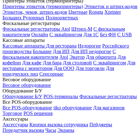
Принтеры этикеток (термопринтеры)
Принтеры этикеток (термопринтеры)
Этикеток и штрих-кодов
Этикеток, чеков, штрих-кодов
Цветные
Rongta
Xprinter
Больших
Рулонных
Полноцветных
Фискальные регистраторы
Фискальные регистраторы
Atol
Штрих-М
С фискальным
накопителем
Онлайн
С эквайрингом
Для 1С
Без ФН
С USB
Кассовые аппараты
Кассовые аппараты
Для ресторана
Недорогие
Российского
производства
Большие
Для ИП
Для ИП недорогие
С
фискальным накопителем
Atol
Эватор
Для общепита
Для
кофейни
Для кафе
Для бара
Для столовой
С эквайрингом
Для
ресторана с монитором
Для ООО
Для торговли
Для
юридческих лиц
Сенсорные
Весовое оборудование
Весовое оборудование
Оборудование Б/У
Оборудование Б/У
POS-терминалы
Фискальные регистраторы
Все POS-оборудование
Все POS-оборудование
iiko оборудование
Для магазинов
Торговое
POS решения
Аксессуары
Аксессуары
Кнопки вызова сотрудника
Пейджеры
Передатчик вызова
Часы
Экраны