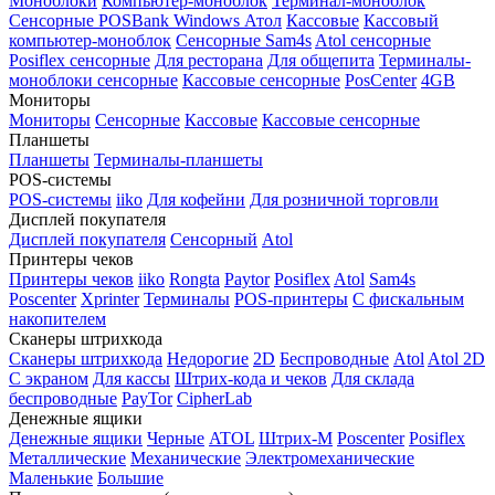
Моноблоки
Компьютер-моноблок
Терминал-моноблок
Сенсорные
POSBank
Windows
Атол
Кассовые
Кассовый
компьютер-моноблок
Сенсорные Sam4s
Atol сенсорные
Posiflex сенсорные
Для ресторана
Для общепита
Терминалы-
моноблоки сенсорные
Кассовые сенсорные
PosCenter
4GB
Мониторы
Мониторы
Сенсорные
Кассовые
Кассовые сенсорные
Планшеты
Планшеты
Терминалы-планшеты
POS-системы
POS-системы
iiko
Для кофейни
Для розничной торговли
Дисплей покупателя
Дисплей покупателя
Сенсорный
Atol
Принтеры чеков
Принтеры чеков
iiko
Rongta
Paytor
Posiflex
Atol
Sam4s
Poscenter
Xprinter
Терминалы
POS-принтеры
С фискальным
накопителем
Сканеры штрихкода
Сканеры штрихкода
Недорогие
2D
Беспроводные
Atol
Atol 2D
С экраном
Для кассы
Штрих-кода и чеков
Для склада
беспроводные
PayTor
CipherLab
Денежные ящики
Денежные ящики
Черные
ATOL
Штрих-М
Poscenter
Posiflex
Металлические
Механические
Электромеханические
Маленькие
Большие