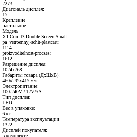
2273
Диагональ дисплея:
15
Крепление:
настольное
Модель:
X1 Core I3 Double Screen Small
pa_vstroennyj-schit-plastcart:
1114
proizvoditelnost-proczes:
1612
Разрешение дисплея:
1024x768
Габариты товара (ДxШxВ):
460x295x415 мм
Электропитание:
100-240V / 12V/5A
Тип дисплея:
LED
Вес в упаковке:
6 кг
Температура эксплуатации:
1322
Дисплей покупателя:
в комплекте