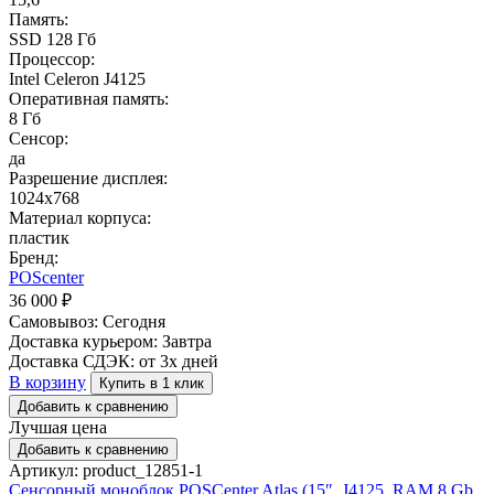
Память:
SSD 128 Гб
Процессор:
Intel Celeron J4125
Оперативная память:
8 Гб
Сенсор:
да
Разрешение дисплея:
1024x768
Материал корпуса:
пластик
Бренд:
POScenter
36 000
₽
Самовывоз:
Сегодня
Доставка курьером:
Завтра
Доставка СДЭК:
от 3х дней
В корзину
Купить в 1 клик
Добавить к сравнению
Лучшая цена
Добавить к сравнению
Артикул: product_12851-1
Сенсорный моноблок POSCenter Atlas (15″, J4125, RAM 8 Gb,