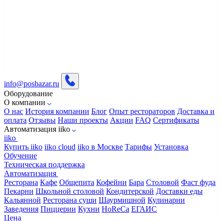
info@posbazar.ru
Оборудование
О компании
О нас
История компании
Блог
Опыт рестораторов
Доставка и
оплата
Отзывы
Наши проекты
Акции
FAQ
Сертификаты
Автоматизация iiko
iiko
Купить iiko
iiko cloud
iiko в Москве
Тарифы
Установка
Обучение
Техническая поддержка
Автоматизация
Ресторана
Кафе
Общепита
Кофейни
Бара
Столовой
Фаст фуда
Пекарни
Школьной столовой
Кондитерской
Доставки еды
Кальянной
Ресторана суши
Шаурмишной
Кулинарии
Заведения
Пиццерии
Кухни
HoReCa
ЕГАИС
Цена