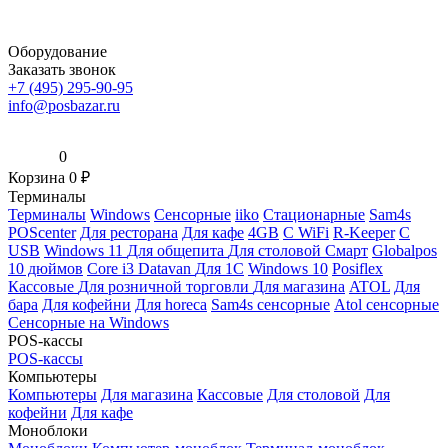
Оборудование
Заказать звонок
+7 (495) 295-90-95
info@posbazar.ru
0
Корзина
0
₽
Терминалы
Терминалы
Windows
Сенсорные
iiko
Стационарные
Sam4s
POScenter
Для ресторана
Для кафе
4GB
С WiFi
R-Keeper
С
USB
Windows 11
Для общепита
Для столовой
Смарт
Globalpos
10 дюймов
Core i3
Datavan
Для 1С
Windows 10
Posiflex
Кассовые
Для розничной торговли
Для магазина
ATOL
Для
бара
Для кофейни
Для horeca
Sam4s сенсорные
Atol сенсорные
Сенсорные на Windows
POS-кассы
POS-кассы
Компьютеры
Компьютеры
Для магазина
Кассовые
Для столовой
Для
кофейни
Для кафе
Моноблоки