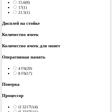
15.6
(8)
17
(1)
21.5
(1)
Дисплей на стойке
Количество ячеек
Количество ячеек для монет
Оперативная память
4 Гб
(20)
8 Гб
(17)
Поверка
Процессор
i3 3217U
(4)
i5-3337U
(1)