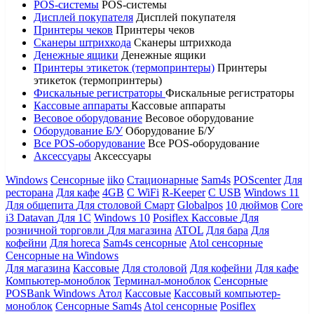
POS-системы
POS-системы
Дисплей покупателя
Дисплей покупателя
Принтеры чеков
Принтеры чеков
Сканеры штрихкода
Сканеры штрихкода
Денежные ящики
Денежные ящики
Принтеры этикеток (термопринтеры)
Принтеры
этикеток (термопринтеры)
Фискальные регистраторы
Фискальные регистраторы
Кассовые аппараты
Кассовые аппараты
Весовое оборудование
Весовое оборудование
Оборудование Б/У
Оборудование Б/У
Все POS-оборудование
Все POS-оборудование
Аксессуары
Аксессуары
Windows
Сенсорные
iiko
Стационарные
Sam4s
POScenter
Для
ресторана
Для кафе
4GB
С WiFi
R-Keeper
С USB
Windows 11
Для общепита
Для столовой
Смарт
Globalpos
10 дюймов
Core
i3
Datavan
Для 1С
Windows 10
Posiflex
Кассовые
Для
розничной торговли
Для магазина
ATOL
Для бара
Для
кофейни
Для horeca
Sam4s сенсорные
Atol сенсорные
Сенсорные на Windows
Для магазина
Кассовые
Для столовой
Для кофейни
Для кафе
Компьютер-моноблок
Терминал-моноблок
Сенсорные
POSBank
Windows
Атол
Кассовые
Кассовый компьютер-
моноблок
Сенсорные Sam4s
Atol сенсорные
Posiflex