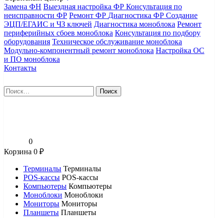
Замена ФН
Выездная настройка ФР
Консультация по
неисправности ФР
Ремонт ФР
Диагностика ФР
Создание
ЭЦП/ЕГАИС и ЧЗ ключей
Диагностика моноблока
Ремонт
периферийных сбоев моноблока
Консультация по подбору
оборудования
Техническое обслуживание моноблока
Модульно-компонентный ремонт моноблока
Настройка ОС
и ПО моноблока
Контакты
Найти:
0
Корзина
0
₽
Терминалы
Терминалы
POS-кассы
POS-кассы
Компьютеры
Компьютеры
Моноблоки
Моноблоки
Мониторы
Мониторы
Планшеты
Планшеты