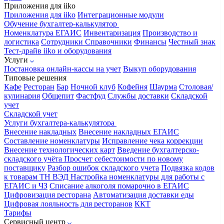
Приложения для iiko
Приложения для iiko
Интеграционные модули
Обучение бухгалтер-калькулятор
Номенклатура
ЕГАИС
Инвентаризация
Производство и
логистика
Сотрудники
Справочники
Финансы
Честный знак
Тест-драйв iiko и оборудования
Услуги
Постановка онлайн-кассы на учет
Выкуп оборудования
Типовые решения
Кафе
Ресторан
Бар
Ночной клуб
Кофейня
Шаурма
Столовая/
кулинария
Общепит
Фастфуд
Службы доставки
Складской
учет
Складской учет
Услуги бухгалтера-калькулятора
Внесение накладных
Внесение накладных ЕГАИС
Составление номенклатуры
Исправление чека коррекции
Внесение технологических карт
Введение бухгалтерско-
складского учёта
Просчет себестоимости по новому
поставщику
Разбор ошибок складского учета
Подвязка кодов
к товарам ТН ВЭД
Настройка номенклатуры для работы с
ЕГАИС и ЧЗ
Списание алкоголя помарочно в ЕГАИС
Цифровизация ресторана
Автоматизация доставки еды
Цифровая лояльность для ресторанов
ККТ
Тарифы
Сервисный центр