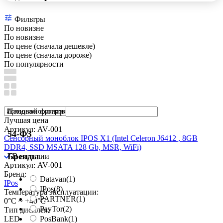
Фильтры
По новизне
По новизне
По цене (сначала дешевле)
По цене (сначала дороже)
По популярности
Ценовой фильтр
Лучшая цена
Артикул: AV-001
54-ФЗ
Сенсорный моноблок IPOS X1 (Intel Celeron J6412 , 8GB
DDR4, SSD MSATA 128 Gb, MSR, WiFi)
Бренды
В наличии
Артикул: AV-001
Бренд:
Datavan
(1)
IPos
IPos
(8)
Температура эксплуатации:
PARTNER
(1)
0°C ~ +40°C
PayTor
(2)
Тип дисплея:
PosBank
(1)
LED