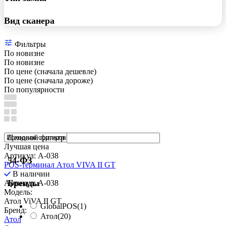
Вид сканера
Фильтры
По новизне
По новизне
По цене (сначала дешевле)
По цене (сначала дороже)
По популярности
Ценовой фильтр
Лучшая цена
Артикул: A-038
54-ФЗ
POS-терминал Aтол VIVA II GT
В наличии
Бренды
Артикул: A-038
Модель:
Атол ViVA II GT
GlobalPOS
(1)
Бренд:
Атол
(20)
Атол