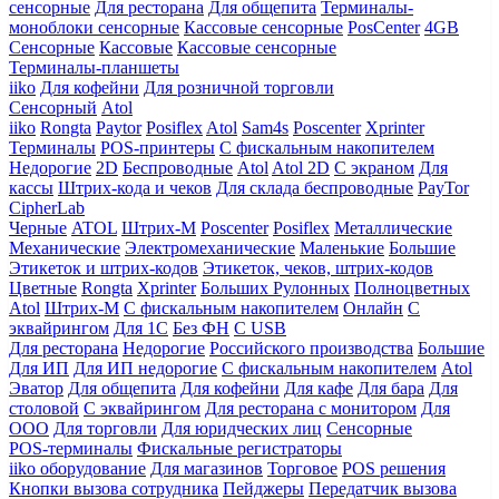
сенсорные
Для ресторана
Для общепита
Терминалы-
моноблоки сенсорные
Кассовые сенсорные
PosCenter
4GB
Сенсорные
Кассовые
Кассовые сенсорные
Терминалы-планшеты
iiko
Для кофейни
Для розничной торговли
Сенсорный
Atol
iiko
Rongta
Paytor
Posiflex
Atol
Sam4s
Poscenter
Xprinter
Терминалы
POS-принтеры
С фискальным накопителем
Недорогие
2D
Беспроводные
Atol
Atol 2D
С экраном
Для
кассы
Штрих-кода и чеков
Для склада беспроводные
PayTor
CipherLab
Черные
ATOL
Штрих-М
Poscenter
Posiflex
Металлические
Механические
Электромеханические
Маленькие
Большие
Этикеток и штрих-кодов
Этикеток, чеков, штрих-кодов
Цветные
Rongta
Xprinter
Больших
Рулонных
Полноцветных
Atol
Штрих-М
С фискальным накопителем
Онлайн
С
эквайрингом
Для 1С
Без ФН
С USB
Для ресторана
Недорогие
Российского производства
Большие
Для ИП
Для ИП недорогие
С фискальным накопителем
Atol
Эватор
Для общепита
Для кофейни
Для кафе
Для бара
Для
столовой
С эквайрингом
Для ресторана с монитором
Для
ООО
Для торговли
Для юридческих лиц
Сенсорные
POS-терминалы
Фискальные регистраторы
iiko оборудование
Для магазинов
Торговое
POS решения
Кнопки вызова сотрудника
Пейджеры
Передатчик вызова