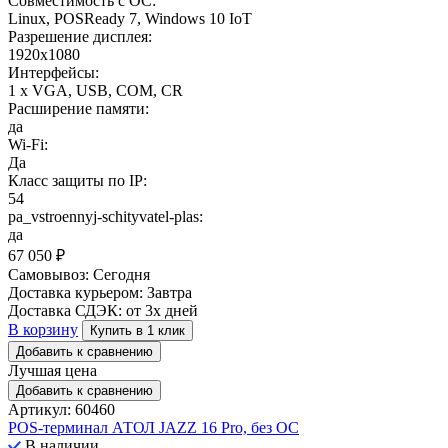
Совместимость с ОС:
Linux, POSReady 7, Windows 10 IoT
Разрешение дисплея:
1920x1080
Интерфейсы:
1 x VGA, USB, COM, CR
Расширение памяти:
да
Wi-Fi:
Да
Класс защиты по IP:
54
pa_vstroennyj-schityvatel-plas:
да
67 050
₽
Самовывоз:
Сегодня
Доставка курьером:
Завтра
Доставка СДЭК:
от 3х дней
В корзину
Купить в 1 клик
Добавить к сравнению
Лучшая цена
Добавить к сравнению
Артикул: 60460
POS-терминал АТОЛ JAZZ 16 Pro, без ОС
В наличии