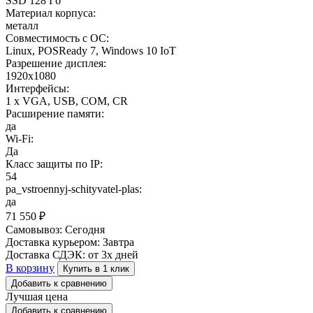
SSD 128 Гб
Материал корпуса:
металл
Совместимость с ОС:
Linux, POSReady 7, Windows 10 IoT
Разрешение дисплея:
1920x1080
Интерфейсы:
1 x VGA, USB, COM, CR
Расширение памяти:
да
Wi-Fi:
Да
Класс защиты по IP:
54
pa_vstroennyj-schityvatel-plas:
да
71 550
₽
Самовывоз:
Сегодня
Доставка курьером:
Завтра
Доставка СДЭК:
от 3х дней
В корзину
Купить в 1 клик
Добавить к сравнению
Лучшая цена
Добавить к сравнению