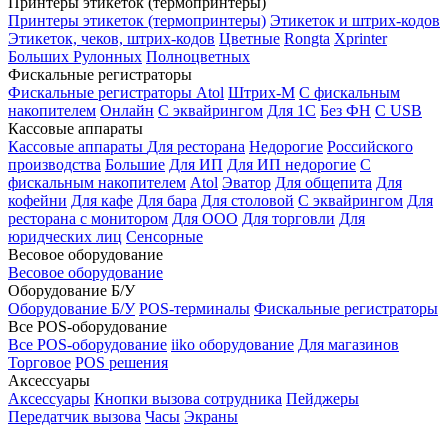
Принтеры этикеток (термопринтеры)
Принтеры этикеток (термопринтеры)
Этикеток и штрих-кодов
Этикеток, чеков, штрих-кодов
Цветные
Rongta
Xprinter
Больших
Рулонных
Полноцветных
Фискальные регистраторы
Фискальные регистраторы
Atol
Штрих-М
С фискальным
накопителем
Онлайн
С эквайрингом
Для 1С
Без ФН
С USB
Кассовые аппараты
Кассовые аппараты
Для ресторана
Недорогие
Российского
производства
Большие
Для ИП
Для ИП недорогие
С
фискальным накопителем
Atol
Эватор
Для общепита
Для
кофейни
Для кафе
Для бара
Для столовой
С эквайрингом
Для
ресторана с монитором
Для ООО
Для торговли
Для
юридческих лиц
Сенсорные
Весовое оборудование
Весовое оборудование
Оборудование Б/У
Оборудование Б/У
POS-терминалы
Фискальные регистраторы
Все POS-оборудование
Все POS-оборудование
iiko оборудование
Для магазинов
Торговое
POS решения
Аксессуары
Аксессуары
Кнопки вызова сотрудника
Пейджеры
Передатчик вызова
Часы
Экраны