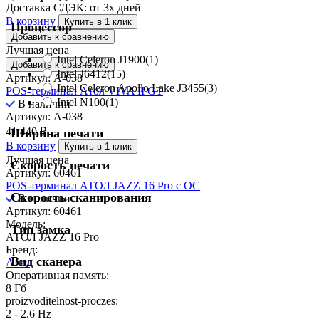
Доставка СДЭК:
от 3х дней
В корзину
Купить в 1 клик
Процессор
Добавить к сравнению
Лучшая цена
Intel Celeron J1900
(1)
Добавить к сравнению
Intel J6412
(15)
Артикул: A-038
Intel Celeron Apollo Lake J3455
(3)
POS-терминал Aтол VIVA II GT
Intel N100
(1)
В наличии
Артикул: A-038
41 440
₽
Ширина печати
В корзину
Купить в 1 клик
Лучшая цена
Скорость печати
Артикул: 60461
POS-терминал АТОЛ JAZZ 16 Pro с ОС
Скорость сканирования
В наличии
Артикул: 60461
Модель:
Тип замка
АТОЛ JAZZ 16 Pro
Бренд:
Вид сканера
Атол
Оперативная память:
8 Гб
proizvoditelnost-proczes:
2 - 2.6 Hz