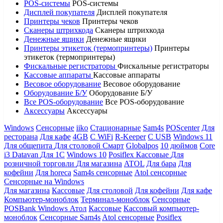
POS-системы
POS-системы
Дисплей покупателя
Дисплей покупателя
Принтеры чеков
Принтеры чеков
Сканеры штрихкода
Сканеры штрихкода
Денежные ящики
Денежные ящики
Принтеры этикеток (термопринтеры)
Принтеры
этикеток (термопринтеры)
Фискальные регистраторы
Фискальные регистраторы
Кассовые аппараты
Кассовые аппараты
Весовое оборудование
Весовое оборудование
Оборудование Б/У
Оборудование Б/У
Все POS-оборудование
Все POS-оборудование
Аксессуары
Аксессуары
Windows
Сенсорные
iiko
Стационарные
Sam4s
POScenter
Для
ресторана
Для кафе
4GB
С WiFi
R-Keeper
С USB
Windows 11
Для общепита
Для столовой
Смарт
Globalpos
10 дюймов
Core
i3
Datavan
Для 1С
Windows 10
Posiflex
Кассовые
Для
розничной торговли
Для магазина
ATOL
Для бара
Для
кофейни
Для horeca
Sam4s сенсорные
Atol сенсорные
Сенсорные на Windows
Для магазина
Кассовые
Для столовой
Для кофейни
Для кафе
Компьютер-моноблок
Терминал-моноблок
Сенсорные
POSBank
Windows
Атол
Кассовые
Кассовый компьютер-
моноблок
Сенсорные Sam4s
Atol сенсорные
Posiflex