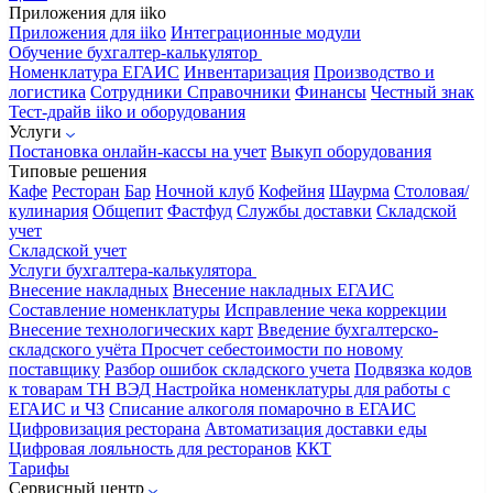
Приложения для iiko
Приложения для iiko
Интеграционные модули
Обучение бухгалтер-калькулятор
Номенклатура
ЕГАИС
Инвентаризация
Производство и
логистика
Сотрудники
Справочники
Финансы
Честный знак
Тест-драйв iiko и оборудования
Услуги
Постановка онлайн-кассы на учет
Выкуп оборудования
Типовые решения
Кафе
Ресторан
Бар
Ночной клуб
Кофейня
Шаурма
Столовая/
кулинария
Общепит
Фастфуд
Службы доставки
Складской
учет
Складской учет
Услуги бухгалтера-калькулятора
Внесение накладных
Внесение накладных ЕГАИС
Составление номенклатуры
Исправление чека коррекции
Внесение технологических карт
Введение бухгалтерско-
складского учёта
Просчет себестоимости по новому
поставщику
Разбор ошибок складского учета
Подвязка кодов
к товарам ТН ВЭД
Настройка номенклатуры для работы с
ЕГАИС и ЧЗ
Списание алкоголя помарочно в ЕГАИС
Цифровизация ресторана
Автоматизация доставки еды
Цифровая лояльность для ресторанов
ККТ
Тарифы
Сервисный центр