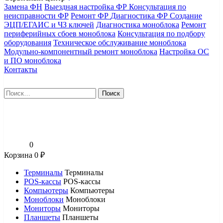
Замена ФН
Выездная настройка ФР
Консультация по
неисправности ФР
Ремонт ФР
Диагностика ФР
Создание
ЭЦП/ЕГАИС и ЧЗ ключей
Диагностика моноблока
Ремонт
периферийных сбоев моноблока
Консультация по подбору
оборудования
Техническое обслуживание моноблока
Модульно-компонентный ремонт моноблока
Настройка ОС
и ПО моноблока
Контакты
Найти:
0
Корзина
0
₽
Терминалы
Терминалы
POS-кассы
POS-кассы
Компьютеры
Компьютеры
Моноблоки
Моноблоки
Мониторы
Мониторы
Планшеты
Планшеты