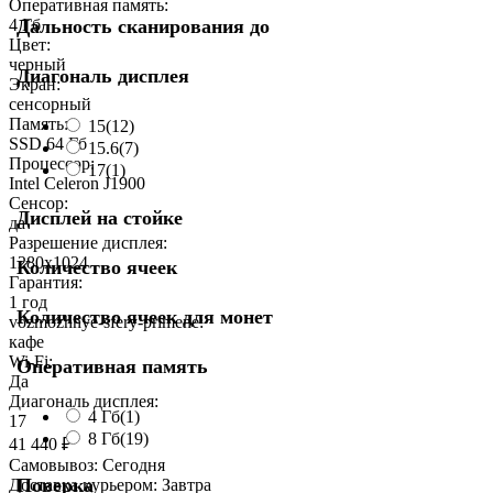
Оперативная память:
Дальность сканирования до
4 Гб
Цвет:
черный
Диагональ дисплея
Экран:
сенсорный
Память:
15
(12)
SSD 64 Гб
15.6
(7)
Процессор:
17
(1)
Intel Celeron J1900
Сенсор:
Дисплей на стойке
да
Разрешение дисплея:
1280x1024
Количество ячеек
Гарантия:
1 год
Количество ячеек для монет
vozmozhnye-sfery-primene:
кафе
Wi-Fi:
Оперативная память
Да
Диагональ дисплея:
4 Гб
(1)
17
8 Гб
(19)
41 440
₽
Самовывоз:
Сегодня
Поверка
Доставка курьером:
Завтра