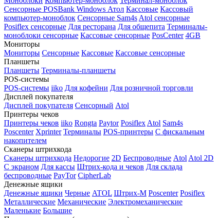
Моноблоки
Компьютер-моноблок
Терминал-моноблок
Сенсорные
POSBank
Windows
Атол
Кассовые
Кассовый
компьютер-моноблок
Сенсорные Sam4s
Atol сенсорные
Posiflex сенсорные
Для ресторана
Для общепита
Терминалы-
моноблоки сенсорные
Кассовые сенсорные
PosCenter
4GB
Мониторы
Мониторы
Сенсорные
Кассовые
Кассовые сенсорные
Планшеты
Планшеты
Терминалы-планшеты
POS-системы
POS-системы
iiko
Для кофейни
Для розничной торговли
Дисплей покупателя
Дисплей покупателя
Сенсорный
Atol
Принтеры чеков
Принтеры чеков
iiko
Rongta
Paytor
Posiflex
Atol
Sam4s
Poscenter
Xprinter
Терминалы
POS-принтеры
С фискальным
накопителем
Сканеры штрихкода
Сканеры штрихкода
Недорогие
2D
Беспроводные
Atol
Atol 2D
С экраном
Для кассы
Штрих-кода и чеков
Для склада
беспроводные
PayTor
CipherLab
Денежные ящики
Денежные ящики
Черные
ATOL
Штрих-М
Poscenter
Posiflex
Металлические
Механические
Электромеханические
Маленькие
Большие