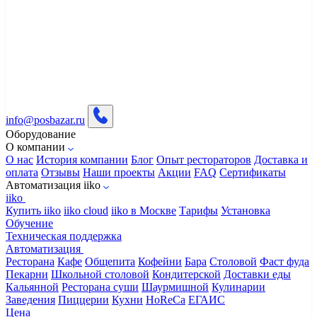
info@posbazar.ru
Оборудование
О компании
О нас
История компании
Блог
Опыт рестораторов
Доставка и
оплата
Отзывы
Наши проекты
Акции
FAQ
Сертификаты
Автоматизация iiko
iiko
Купить iiko
iiko cloud
iiko в Москве
Тарифы
Установка
Обучение
Техническая поддержка
Автоматизация
Ресторана
Кафе
Общепита
Кофейни
Бара
Столовой
Фаст фуда
Пекарни
Школьной столовой
Кондитерской
Доставки еды
Кальянной
Ресторана суши
Шаурмишной
Кулинарии
Заведения
Пиццерии
Кухни
HoReCa
ЕГАИС
Цена