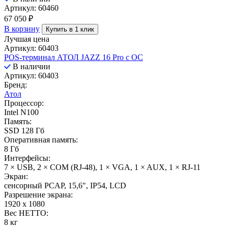
Артикул: 60460
67 050
₽
В корзину
Купить в 1 клик
Лучшая цена
Артикул: 60403
POS-терминал АТОЛ JAZZ 16 Pro с ОС
В наличии
Артикул: 60403
Бренд:
Атол
Процессор:
Intel N100
Память:
SSD 128 Гб
Оперативная память:
8 Гб
Интерфейсы:
7 × USB, 2 × COM (RJ-48), 1 × VGA, 1 × AUX, 1 × RJ-11
Экран:
сенсорный PCAP, 15,6", IP54, LCD
Разрешение экрана:
1920 x 1080
Вес НЕТТО:
8 кг