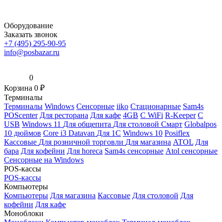
Оборудование
Заказать звонок
+7 (495) 295-90-95
info@posbazar.ru
0
Корзина
0
₽
Терминалы
Терминалы
Windows
Сенсорные
iiko
Стационарные
Sam4s
POScenter
Для ресторана
Для кафе
4GB
С WiFi
R-Keeper
С
USB
Windows 11
Для общепита
Для столовой
Смарт
Globalpos
10 дюймов
Core i3
Datavan
Для 1С
Windows 10
Posiflex
Кассовые
Для розничной торговли
Для магазина
ATOL
Для
бара
Для кофейни
Для horeca
Sam4s сенсорные
Atol сенсорные
Сенсорные на Windows
POS-кассы
POS-кассы
Компьютеры
Компьютеры
Для магазина
Кассовые
Для столовой
Для
кофейни
Для кафе
Моноблоки