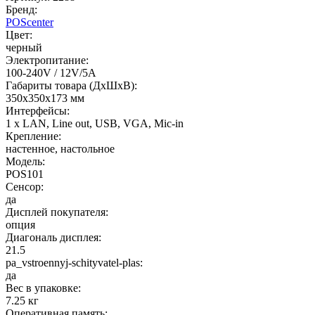
Бренд:
POScenter
Цвет:
черный
Электропитание:
100-240V / 12V/5A
Габариты товара (ДxШxВ):
350х350х173 мм
Интерфейсы:
1 x LAN, Line out, USB, VGA, Mic-in
Крепление:
настенное, настольное
Модель:
POS101
Сенсор:
да
Дисплей покупателя:
опция
Диагональ дисплея:
21.5
pa_vstroennyj-schityvatel-plas:
да
Вес в упаковке:
7.25 кг
Оперативная память: