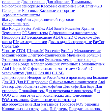
сенсорные
Для ресторана
Для общепита
Терминалы-
моноблоки сенсорные
Кассовые сенсорные
PosCenter
4GB
Сенсорные
Кассовые
Кассовые сенсорные
Терминалы-планшеты
iiko
Для кофейни
Для розничной торговли
Сенсорный
Atol
iiko
Rongta
Paytor
Posiflex
Atol
Sam4s
Poscenter
Xprinter
Терминалы
POS-принтеры
С фискальным накопителем
Недорогие
2D
Беспроводные
Atol
Atol 2D
С экраном
Для
кассы
Штрих-кода и чеков
Для склада беспроводные
PayTor
CipherLab
Черные
ATOL
Штрих-М
Poscenter
Posiflex
Металлические
Механические
Электромеханические
Маленькие
Большие
Этикеток и штрих-кодов
Этикеток, чеков, штрих-кодов
Цветные
Rongta
Xprinter
Больших
Рулонных
Полноцветных
Atol
Штрих-М
С фискальным накопителем
Онлайн
С
эквайрингом
Для 1С
Без ФН
С USB
Для ресторана
Недорогие
Российского производства
Большие
Для ИП
Для ИП недорогие
С фискальным накопителем
Atol
Эватор
Для общепита
Для кофейни
Для кафе
Для бара
Для
столовой
С эквайрингом
Для ресторана с монитором
Для
ООО
Для торговли
Для юридческих лиц
Сенсорные
POS-терминалы
Фискальные регистраторы
iiko оборудование
Для магазинов
Торговое
POS решения
Кнопки вызова сотрудника
Пейджеры
Передатчик вызова