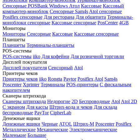
Моноблоки
Компьютер-моноблок
Терминал-моноблок
Сенсорные
POSBank
Windows
Атол
Кассовые
Кассовый
компьютер-моноблок
Сенсорные Sam4s
Atol сенсорные
Posiflex сенсорные
Для ресторана
Для общепита
Терминалы-
моноблоки сенсорные
Кассовые сенсорные
PosCenter
4GB
Мониторы
Мониторы
Сенсорные
Кассовые
Кассовые сенсорные
Планшеты
Планшеты
Терминалы-планшеты
POS-системы
POS-системы
iiko
Для кофейни
Для розничной торговли
Дисплей покупателя
Дисплей покупателя
Сенсорный
Atol
Принтеры чеков
Принтеры чеков
iiko
Rongta
Paytor
Posiflex
Atol
Sam4s
Poscenter
Xprinter
Терминалы
POS-принтеры
С фискальным
накопителем
Сканеры штрихкода
Сканеры штрихкода
Недорогие
2D
Беспроводные
Atol
Atol 2D
С экраном
Для кассы
Штрих-кода и чеков
Для склада
беспроводные
PayTor
CipherLab
Денежные ящики
Денежные ящики
Черные
ATOL
Штрих-М
Poscenter
Posiflex
Металлические
Механические
Электромеханические
Маленькие
Большие