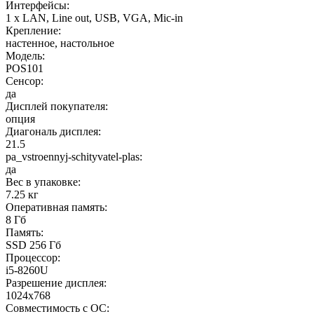
Интерфейсы:
1 x LAN, Line out, USB, VGA, Mic-in
Крепление:
настенное, настольное
Модель:
POS101
Сенсор:
да
Дисплей покупателя:
опция
Диагональ дисплея:
21.5
pa_vstroennyj-schityvatel-plas:
да
Вес в упаковке:
7.25 кг
Оперативная память:
8 Гб
Память:
SSD 256 Гб
Процессор:
i5-8260U
Разрешение дисплея:
1024x768
Совместимость с ОС: