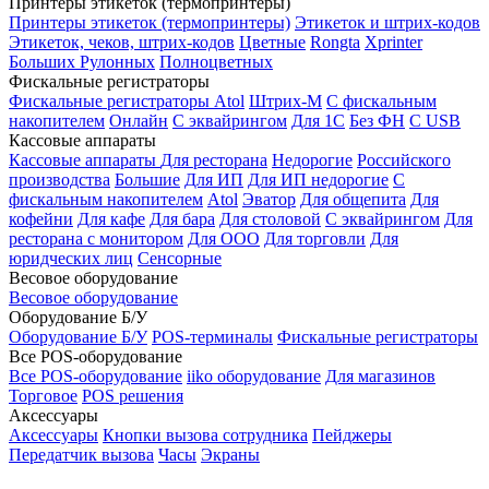
Принтеры этикеток (термопринтеры)
Принтеры этикеток (термопринтеры)
Этикеток и штрих-кодов
Этикеток, чеков, штрих-кодов
Цветные
Rongta
Xprinter
Больших
Рулонных
Полноцветных
Фискальные регистраторы
Фискальные регистраторы
Atol
Штрих-М
С фискальным
накопителем
Онлайн
С эквайрингом
Для 1С
Без ФН
С USB
Кассовые аппараты
Кассовые аппараты
Для ресторана
Недорогие
Российского
производства
Большие
Для ИП
Для ИП недорогие
С
фискальным накопителем
Atol
Эватор
Для общепита
Для
кофейни
Для кафе
Для бара
Для столовой
С эквайрингом
Для
ресторана с монитором
Для ООО
Для торговли
Для
юридческих лиц
Сенсорные
Весовое оборудование
Весовое оборудование
Оборудование Б/У
Оборудование Б/У
POS-терминалы
Фискальные регистраторы
Все POS-оборудование
Все POS-оборудование
iiko оборудование
Для магазинов
Торговое
POS решения
Аксессуары
Аксессуары
Кнопки вызова сотрудника
Пейджеры
Передатчик вызова
Часы
Экраны