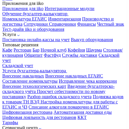
Приложения для iiko
Приложения для iiko
Интеграционные модули
Обучение бухгалтер-калькулятор
Номенклатура
ЕГАИС
Инвентаризация
Производство и
логистика
Сотрудники
Справочники
Финансы
Честный знак
Тест-драйв iiko и оборудования
Услуги
Постановка онлайн-кассы на учет
Выкуп оборудования
Типовые решения
Кафе
Ресторан
Бар
Ночной клуб
Кофейня
Шаурма
Столовая/
кулинария
Общепит
Фастфуд
Службы доставки
Складской
учет
Складской учет
Услуги бухгалтера-калькулятора
Внесение накладных
Внесение накладных ЕГАИС
Составление номенклатуры
Исправление чека коррекции
Внесение технологических карт
Введение бухгалтерско-
складского учёта
Просчет себестоимости по новому
поставщику
Разбор ошибок складского учета
Подвязка кодов
к товарам ТН ВЭД
Настройка номенклатуры для работы с
ЕГАИС и ЧЗ
Списание алкоголя помарочно в ЕГАИС
Цифровизация ресторана
Автоматизация доставки еды
Цифровая лояльность для ресторанов
ККТ
Тарифы
Сервисный центр