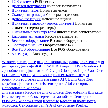
POS-системы
POS-системы
Дисплей покупателя
Дисплей покупателя
Принтеры чеков
Принтеры чеков
Сканеры штрихкода
Сканеры штрихкода
Денежные ящики
Денежные ящики
Принтеры этикеток (термопринтеры)
Принтеры
этикеток (термопринтеры)
Фискальные регистраторы
Фискальные регистраторы
Кассовые аппараты
Кассовые аппараты
Весовое оборудование
Весовое оборудование
Оборудование Б/У
Оборудование Б/У
Все POS-оборудование
Все POS-оборудование
Аксессуары
Аксессуары
Windows
Сенсорные
iiko
Стационарные
Sam4s
POScenter
Для
ресторана
Для кафе
4GB
С WiFi
R-Keeper
С USB
Windows 11
Для общепита
Для столовой
Смарт
Globalpos
10 дюймов
Core
i3
Datavan
Для 1С
Windows 10
Posiflex
Кассовые
Для
розничной торговли
Для магазина
ATOL
Для бара
Для
кофейни
Для horeca
Sam4s сенсорные
Atol сенсорные
Сенсорные на Windows
Для магазина
Кассовые
Для столовой
Для кофейни
Для кафе
Компьютер-моноблок
Терминал-моноблок
Сенсорные
POSBank
Windows
Атол
Кассовые
Кассовый компьютер-
моноблок
Сенсорные Sam4s
Atol сенсорные
Posiflex