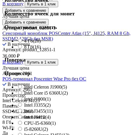
В корзину
Купить в 1 клик
Добавить к сравнению
Количество ячеек для монет
Лучшая цена
Добавить к сравнению
Оперативная память
Артикул: product_12851-1
Сенсорный моноблок POSCenter Atlas (15″, J4125, RAM 8 Gb,
SSDM2 128Gb без MSR)
4 Гб
(28)
В наличии
8 Гб
(16)
Артикул: product_12851-1
36 000
₽
Поверка
В корзину
Купить в 1 клик
Лучшая цена
Процессор
Артикул: 2961
POS-терминал Poscenter Wise Pro без ОС
В наличии
Intel Celeron J1900
(5)
Артикул: 2961
Intel Core i5 6360U
(2)
Процессор:
Intel J1900
(1)
Intel Celeron J4125
Intel J3355
(2)
Память:
Intel J3455
(11)
SSD M2 128Gb
Оперативная память:
Intel J6412
(4)
8 Гб
CPU-I5-6360
(1)
Wi-Fi:
i5-8260U
(2)
Да