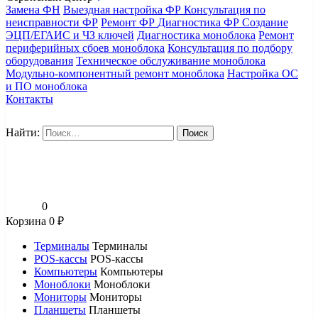
Замена ФН
Выездная настройка ФР
Консультация по
неисправности ФР
Ремонт ФР
Диагностика ФР
Создание
ЭЦП/ЕГАИС и ЧЗ ключей
Диагностика моноблока
Ремонт
периферийных сбоев моноблока
Консультация по подбору
оборудования
Техническое обслуживание моноблока
Модульно-компонентный ремонт моноблока
Настройка ОС
и ПО моноблока
Контакты
Найти:
0
Корзина
0
₽
Терминалы
Терминалы
POS-кассы
POS-кассы
Компьютеры
Компьютеры
Моноблоки
Моноблоки
Мониторы
Мониторы
Планшеты
Планшеты