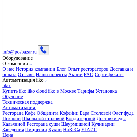
info@posbazar.ru
Оборудование
О компании
О нас
История компании
Блог
Опыт рестораторов
Доставка и
оплата
Отзывы
Наши проекты
Акции
FAQ
Сертификаты
Автоматизация iiko
iiko
Купить iiko
iiko cloud
iiko в Москве
Тарифы
Установка
Обучение
Техническая поддержка
Автоматизация
Ресторана
Кафе
Общепита
Кофейни
Бара
Столовой
Фаст фуда
Пекарни
Школьной столовой
Кондитерской
Доставки еды
Кальянной
Ресторана суши
Шаурмишной
Кулинарии
Заведения
Пиццерии
Кухни
HoReCa
ЕГАИС
Цена