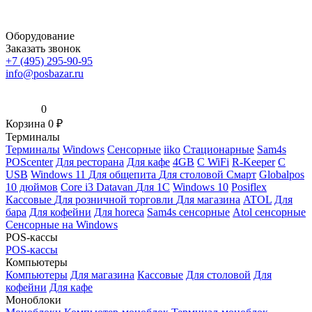
Оборудование
Заказать звонок
+7 (495) 295-90-95
info@posbazar.ru
0
Корзина
0
₽
Терминалы
Терминалы
Windows
Сенсорные
iiko
Стационарные
Sam4s
POScenter
Для ресторана
Для кафе
4GB
С WiFi
R-Keeper
С
USB
Windows 11
Для общепита
Для столовой
Смарт
Globalpos
10 дюймов
Core i3
Datavan
Для 1С
Windows 10
Posiflex
Кассовые
Для розничной торговли
Для магазина
ATOL
Для
бара
Для кофейни
Для horeca
Sam4s сенсорные
Atol сенсорные
Сенсорные на Windows
POS-кассы
POS-кассы
Компьютеры
Компьютеры
Для магазина
Кассовые
Для столовой
Для
кофейни
Для кафе
Моноблоки