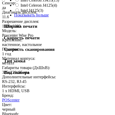
Intel Celeron J3455
(13)
Сенсор:
Intel Celeron J4125
(4)
да
Intel J4125
(3)
Диагональ дисплея:
Показывать больше
11.6
Разрешение дисплея:
Ширина печати
1920x1080
Модель:
Poscenter Wise Pro
Скорость печати
Крепление:
настенное, настольное
Скорость сканирования
Гарантия:
1 год
Материал корпуса:
Тип замка
металл
Габариты товара (ДxШxВ):
Вид сканера
325х220х95 мм
Дополнительные интерфейсы:
RS-232, RJ-45
Интерфейсы:
1 x HDMI, USB
Бренд:
POScenter
Цвет:
черный
Bluetooth: