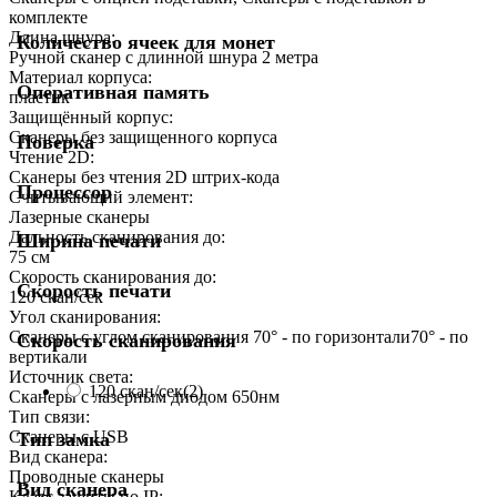
комплекте
Длина шнура:
Количество ячеек для монет
Ручной сканер с длинной шнура 2 метра
Материал корпуса:
Оперативная память
пластик
Защищённый корпус:
Сканеры без защищенного корпуса
Поверка
Чтение 2D:
Сканеры без чтения 2D штрих-кода
Процессор
Считывающий элемент:
Лазерные сканеры
Дальность сканирования до:
Ширина печати
75 см
Скорость сканирования до:
Скорость печати
120 скан/сек
Угол сканирования:
Сканеры с углом сканирования 70° - по горизонтали70° - по
Скорость сканирования
вертикали
Источник света:
120 скан/сек
(2)
Сканеры с лазерным диодом 650нм
Тип связи:
Сканеры с USB
Тип замка
Вид сканера:
Проводные сканеры
Вид сканера
Класс защиты по IP: