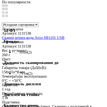
По популярности
Лучшая цена
54-ФЗ
Артикул: 1131538
Сканер штрих-кода Атол SB1101 USB
Бренды
В наличии
Артикул: 1131538
Вес в упаковке:
Атол
(2)
260 г
Цвет:
Дальность сканирования до
черный
Габариты товара (ДxШxВ):
158x65x88 мм
75 см
(2)
Температура эксплуатации:
0°C ~ +50°C
Диагональ дисплея
Гарантия:
1 год
Потребляемая мощность:
Дисплей на стойке
5 W
Подставка:
Количество ячеек
Сканеры с опцией подставки, Сканеры с подставкой в