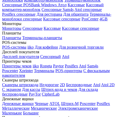
Моноблоки
Компьютер-моноблок
Терминал-моноблок
Сенсорные
POSBank
Windows
Атол
Кассовые
Кассовый
компьютер-моноблок
Сенсорные Sam4s
Atol сенсорные
Posiflex сенсорные
Для ресторана
Для общепита
Терминалы-
моноблоки сенсорные
Кассовые сенсорные
PosCenter
4GB
Мониторы
Мониторы
Сенсорные
Кассовые
Кассовые сенсорные
Планшеты
Планшеты
Терминалы-планшеты
POS-системы
POS-системы
iiko
Для кофейни
Для розничной торговли
Дисплей покупателя
Дисплей покупателя
Сенсорный
Atol
Принтеры чеков
Принтеры чеков
iiko
Rongta
Paytor
Posiflex
Atol
Sam4s
Poscenter
Xprinter
Терминалы
POS-принтеры
С фискальным
накопителем
Сканеры штрихкода
Сканеры штрихкода
Недорогие
2D
Беспроводные
Atol
Atol 2D
С экраном
Для кассы
Штрих-кода и чеков
Для склада
беспроводные
PayTor
CipherLab
Денежные ящики
Денежные ящики
Черные
ATOL
Штрих-М
Poscenter
Posiflex
Металлические
Механические
Электромеханические
Маленькие
Большие