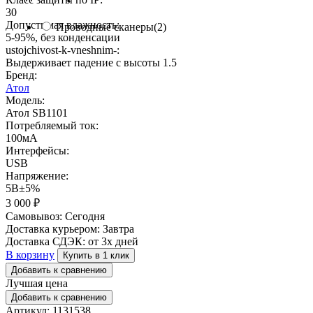
30
Допустимая влажность:
Проводные сканеры
(2)
5-95%, без конденсации
ustojchivost-k-vneshnim-:
Выдерживает падение с высоты 1.5
Бренд:
Атол
Модель:
Атол SB1101
Потребляемый ток:
100мА
Интерфейсы:
USB
Напряжение:
5В±5%
3 000
₽
Самовывоз:
Сегодня
Доставка курьером:
Завтра
Доставка СДЭК:
от 3х дней
В корзину
Купить в 1 клик
Добавить к сравнению
Лучшая цена
Добавить к сравнению
Артикул: 1131538