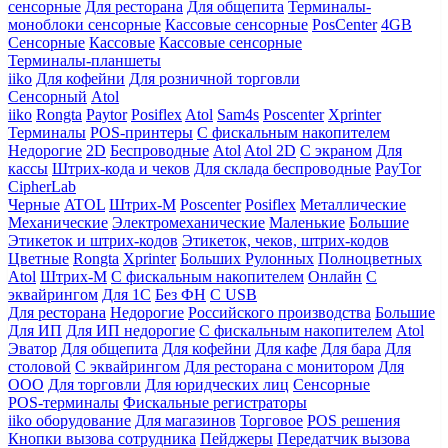
сенсорные
Для ресторана
Для общепита
Терминалы-
моноблоки сенсорные
Кассовые сенсорные
PosCenter
4GB
Сенсорные
Кассовые
Кассовые сенсорные
Терминалы-планшеты
iiko
Для кофейни
Для розничной торговли
Сенсорный
Atol
iiko
Rongta
Paytor
Posiflex
Atol
Sam4s
Poscenter
Xprinter
Терминалы
POS-принтеры
С фискальным накопителем
Недорогие
2D
Беспроводные
Atol
Atol 2D
С экраном
Для
кассы
Штрих-кода и чеков
Для склада беспроводные
PayTor
CipherLab
Черные
ATOL
Штрих-М
Poscenter
Posiflex
Металлические
Механические
Электромеханические
Маленькие
Большие
Этикеток и штрих-кодов
Этикеток, чеков, штрих-кодов
Цветные
Rongta
Xprinter
Больших
Рулонных
Полноцветных
Atol
Штрих-М
С фискальным накопителем
Онлайн
С
эквайрингом
Для 1С
Без ФН
С USB
Для ресторана
Недорогие
Российского производства
Большие
Для ИП
Для ИП недорогие
С фискальным накопителем
Atol
Эватор
Для общепита
Для кофейни
Для кафе
Для бара
Для
столовой
С эквайрингом
Для ресторана с монитором
Для
ООО
Для торговли
Для юридческих лиц
Сенсорные
POS-терминалы
Фискальные регистраторы
iiko оборудование
Для магазинов
Торговое
POS решения
Кнопки вызова сотрудника
Пейджеры
Передатчик вызова