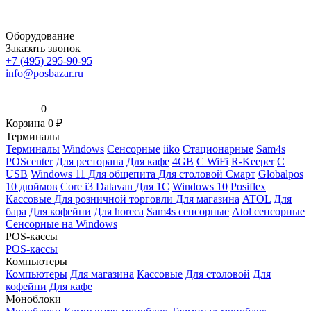
Оборудование
Заказать звонок
+7 (495) 295-90-95
info@posbazar.ru
0
Корзина
0
₽
Терминалы
Терминалы
Windows
Сенсорные
iiko
Стационарные
Sam4s
POScenter
Для ресторана
Для кафе
4GB
С WiFi
R-Keeper
С
USB
Windows 11
Для общепита
Для столовой
Смарт
Globalpos
10 дюймов
Core i3
Datavan
Для 1С
Windows 10
Posiflex
Кассовые
Для розничной торговли
Для магазина
ATOL
Для
бара
Для кофейни
Для horeca
Sam4s сенсорные
Atol сенсорные
Сенсорные на Windows
POS-кассы
POS-кассы
Компьютеры
Компьютеры
Для магазина
Кассовые
Для столовой
Для
кофейни
Для кафе
Моноблоки