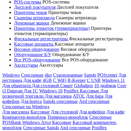
POS-системы
POS-системы
Дисплей покупателя
Дисплей покупателя
Принтеры чеков
Принтеры чеков
Сканеры штрихкода
Сканеры штрихкода
Денежные ящики
Денежные ящики
Принтеры этикеток (термопринтеры)
Принтеры
этикеток (термопринтеры)
Фискальные регистраторы
Фискальные регистраторы
Кассовые аппараты
Кассовые аппараты
Весовое оборудование
Весовое оборудование
Оборудование Б/У
Оборудование Б/У
Все POS-оборудование
Все POS-оборудование
Аксессуары
Аксессуары
Windows
Сенсорные
iiko
Стационарные
Sam4s
POScenter
Для
ресторана
Для кафе
4GB
С WiFi
R-Keeper
С USB
Windows 11
Для общепита
Для столовой
Смарт
Globalpos
10 дюймов
Core
i3
Datavan
Для 1С
Windows 10
Posiflex
Кассовые
Для
розничной торговли
Для магазина
ATOL
Для бара
Для
кофейни
Для horeca
Sam4s сенсорные
Atol сенсорные
Сенсорные на Windows
Для магазина
Кассовые
Для столовой
Для кофейни
Для кафе
Компьютер-моноблок
Терминал-моноблок
Сенсорные
POSBank
Windows
Атол
Кассовые
Кассовый компьютер-
моноблок
Сенсорные Sam4s
Atol сенсорные
Posiflex