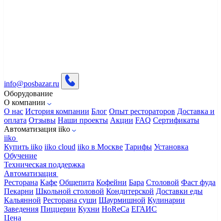
info@posbazar.ru
Оборудование
О компании
О нас
История компании
Блог
Опыт рестораторов
Доставка и
оплата
Отзывы
Наши проекты
Акции
FAQ
Сертификаты
Автоматизация iiko
iiko
Купить iiko
iiko cloud
iiko в Москве
Тарифы
Установка
Обучение
Техническая поддержка
Автоматизация
Ресторана
Кафе
Общепита
Кофейни
Бара
Столовой
Фаст фуда
Пекарни
Школьной столовой
Кондитерской
Доставки еды
Кальянной
Ресторана суши
Шаурмишной
Кулинарии
Заведения
Пиццерии
Кухни
HoReCa
ЕГАИС
Цена