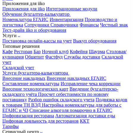
Приложения для iiko
Приложения для iiko
Интеграционные модули
Обучение бухгалтер-калькулятор
Номенклатура
ЕГАИС
Инвентаризация
Производство и
логистика
Сотрудники
Справочники
Финансы
Честный знак
Тест-драйв iiko и оборудования
Услуги
Постановка онлайн-кассы на учет
Выкуп оборудования
Типовые решения
Кафе
Ресторан
Бар
Ночной клуб
Кофейня
Шаурма
Столовая/
кулинария
Общепит
Фастфуд
Службы доставки
Складской
учет
Складской учет
Услуги бухгалтера-калькулятора
Внесение накладных
Внесение накладных ЕГАИС
Составление номенклатуры
Исправление чека коррекции
Внесение технологических карт
Введение бухгалтерско-
складского учёта
Просчет себестоимости по новому
поставщику
Разбор ошибок складского учета
Подвязка кодов
к товарам ТН ВЭД
Настройка номенклатуры для работы с
ЕГАИС и ЧЗ
Списание алкоголя помарочно в ЕГАИС
Цифровизация ресторана
Автоматизация доставки еды
Цифровая лояльность для ресторанов
ККТ
Тарифы
Сервисный центр