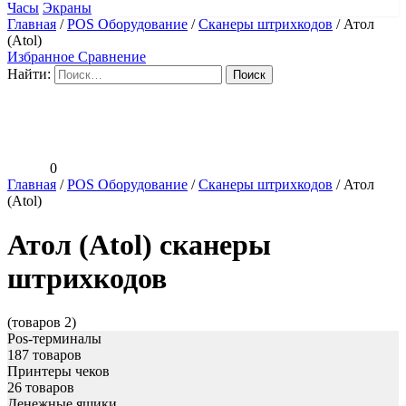
Часы
Экраны
Главная
/
POS Оборудование
/
Сканеры штрихкодов
/
Атол
(Atol)
Избранное
Сравнение
Найти:
0
Главная
/
POS Оборудование
/
Сканеры штрихкодов
/
Атол
(Atol)
Атол (Atol) сканеры
штрихкодов
(товаров 2)
Pos-терминалы
187 товаров
Принтеры чеков
26 товаров
Денежные ящики