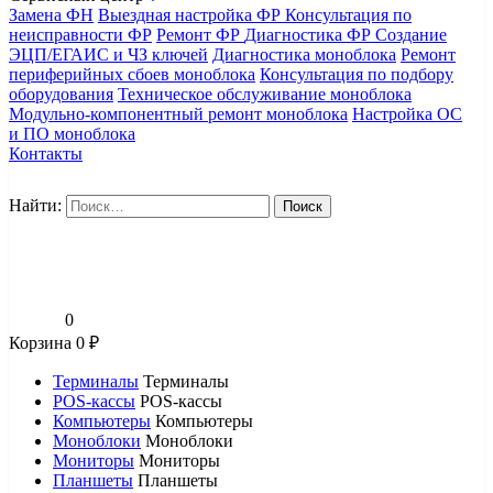
Замена ФН
Выездная настройка ФР
Консультация по
неисправности ФР
Ремонт ФР
Диагностика ФР
Создание
ЭЦП/ЕГАИС и ЧЗ ключей
Диагностика моноблока
Ремонт
периферийных сбоев моноблока
Консультация по подбору
оборудования
Техническое обслуживание моноблока
Модульно-компонентный ремонт моноблока
Настройка ОС
и ПО моноблока
Контакты
Найти:
0
Корзина
0
₽
Терминалы
Терминалы
POS-кассы
POS-кассы
Компьютеры
Компьютеры
Моноблоки
Моноблоки
Мониторы
Мониторы
Планшеты
Планшеты