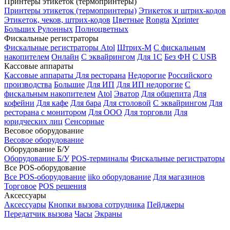
Принтеры этикеток (термопринтеры)
Принтеры этикеток (термопринтеры)
Этикеток и штрих-кодов
Этикеток, чеков, штрих-кодов
Цветные
Rongta
Xprinter
Больших
Рулонных
Полноцветных
Фискальные регистраторы
Фискальные регистраторы
Atol
Штрих-М
С фискальным
накопителем
Онлайн
С эквайрингом
Для 1С
Без ФН
С USB
Кассовые аппараты
Кассовые аппараты
Для ресторана
Недорогие
Российского
производства
Большие
Для ИП
Для ИП недорогие
С
фискальным накопителем
Atol
Эватор
Для общепита
Для
кофейни
Для кафе
Для бара
Для столовой
С эквайрингом
Для
ресторана с монитором
Для ООО
Для торговли
Для
юридческих лиц
Сенсорные
Весовое оборудование
Весовое оборудование
Оборудование Б/У
Оборудование Б/У
POS-терминалы
Фискальные регистраторы
Все POS-оборудование
Все POS-оборудование
iiko оборудование
Для магазинов
Торговое
POS решения
Аксессуары
Аксессуары
Кнопки вызова сотрудника
Пейджеры
Передатчик вызова
Часы
Экраны