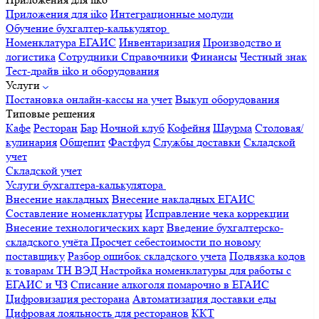
Приложения для iiko
Интеграционные модули
Обучение бухгалтер-калькулятор
Номенклатура
ЕГАИС
Инвентаризация
Производство и
логистика
Сотрудники
Справочники
Финансы
Честный знак
Тест-драйв iiko и оборудования
Услуги
Постановка онлайн-кассы на учет
Выкуп оборудования
Типовые решения
Кафе
Ресторан
Бар
Ночной клуб
Кофейня
Шаурма
Столовая/
кулинария
Общепит
Фастфуд
Службы доставки
Складской
учет
Складской учет
Услуги бухгалтера-калькулятора
Внесение накладных
Внесение накладных ЕГАИС
Составление номенклатуры
Исправление чека коррекции
Внесение технологических карт
Введение бухгалтерско-
складского учёта
Просчет себестоимости по новому
поставщику
Разбор ошибок складского учета
Подвязка кодов
к товарам ТН ВЭД
Настройка номенклатуры для работы с
ЕГАИС и ЧЗ
Списание алкоголя помарочно в ЕГАИС
Цифровизация ресторана
Автоматизация доставки еды
Цифровая лояльность для ресторанов
ККТ