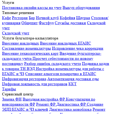
Услуги
Постановка онлайн-кассы на учет
Выкуп оборудования
Типовые решения
Кафе
Ресторан
Бар
Ночной клуб
Кофейня
Шаурма
Столовая/
кулинария
Общепит
Фастфуд
Службы доставки
Складской
учет
Складской учет
Услуги бухгалтера-калькулятора
Внесение накладных
Внесение накладных ЕГАИС
Составление номенклатуры
Исправление чека коррекции
Внесение технологических карт
Введение бухгалтерско-
складского учёта
Просчет себестоимости по новому
поставщику
Разбор ошибок складского учета
Подвязка кодов
к товарам ТН ВЭД
Настройка номенклатуры для работы с
ЕГАИС и ЧЗ
Списание алкоголя помарочно в ЕГАИС
Цифровизация ресторана
Автоматизация доставки еды
Цифровая лояльность для ресторанов
ККТ
Тарифы
Сервисный центр
Замена ФН
Выездная настройка ФР
Консультация по
неисправности ФР
Ремонт ФР
Диагностика ФР
Создание
ЭЦП/ЕГАИС и ЧЗ ключей
Диагностика моноблока
Ремонт