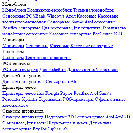
Моноблоки
Моноблоки
Компьютер-моноблок
Терминал-моноблок
Сенсорные
POSBank
Windows
Атол
Кассовые
Кассовый
компьютер-моноблок
Сенсорные Sam4s
Atol сенсорные
Posiflex сенсорные
Для ресторана
Для общепита
Терминалы-
моноблоки сенсорные
Кассовые сенсорные
PosCenter
4GB
Мониторы
Мониторы
Сенсорные
Кассовые
Кассовые сенсорные
Планшеты
Планшеты
Терминалы-планшеты
POS-системы
POS-системы
iiko
Для кофейни
Для розничной торговли
Дисплей покупателя
Дисплей покупателя
Сенсорный
Atol
Принтеры чеков
Принтеры чеков
iiko
Rongta
Paytor
Posiflex
Atol
Sam4s
Poscenter
Xprinter
Терминалы
POS-принтеры
С фискальным
накопителем
Сканеры штрихкода
Сканеры штрихкода
Недорогие
2D
Беспроводные
Atol
Atol 2D
С экраном
Для кассы
Штрих-кода и чеков
Для склада
беспроводные
PayTor
CipherLab