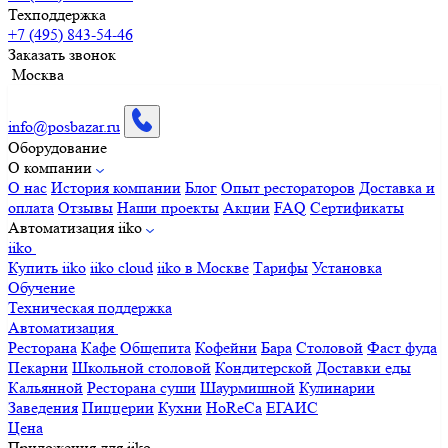
Техподдержка
+7 (495) 843-54-46
Заказать звонок
Москва
info@posbazar.ru
Оборудование
О компании
О нас
История компании
Блог
Опыт рестораторов
Доставка и
оплата
Отзывы
Наши проекты
Акции
FAQ
Сертификаты
Автоматизация iiko
iiko
Купить iiko
iiko cloud
iiko в Москве
Тарифы
Установка
Обучение
Техническая поддержка
Автоматизация
Ресторана
Кафе
Общепита
Кофейни
Бара
Столовой
Фаст фуда
Пекарни
Школьной столовой
Кондитерской
Доставки еды
Кальянной
Ресторана суши
Шаурмишной
Кулинарии
Заведения
Пиццерии
Кухни
HoReCa
ЕГАИС
Цена
Приложения для iiko