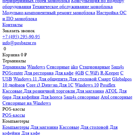
периферийных сбоев моноблока
Консультация по подбору
оборудования
Техническое обслуживание моноблока
Модульно-компонентный ремонт моноблока
Настройка ОС
и ПО моноблока
Контакты
Заказать звонок
+7 (495) 295-90-95
info@posbazar.ru
0
Корзина
0
₽
Терминалы
Терминалы
Windows
Сенсорные
iiko
Стационарные
Sam4s
POScenter
Для ресторана
Для кафе
4GB
С WiFi
R-Keeper
С
USB
Windows 11
Для общепита
Для столовой
Смарт
Globalpos
10 дюймов
Core i3
Datavan
Для 1С
Windows 10
Posiflex
Кассовые
Для розничной торговли
Для магазина
ATOL
Для
бара
Для кофейни
Для horeca
Sam4s сенсорные
Atol сенсорные
Сенсорные на Windows
POS-кассы
POS-кассы
Компьютеры
Компьютеры
Для магазина
Кассовые
Для столовой
Для
кофейни
Для кафе