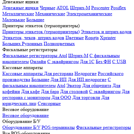
Денежные ящики
Денежные ящики
Черные
ATOL
Штрих-М
Poscenter
Posiflex
Металлические
Механические
Электромеханические
Маленькие
Большие
Принтеры этикеток (термопринтеры)
Принтеры этикеток (термопринтеры)
Этикеток и штрих-кодов
Этикеток, чеков, штрих-кодов
Цветные
Rongta
Xprinter
Больших
Рулонных
Полноцветных
Фискальные регистраторы
Фискальные регистраторы
Atol
Штрих-М
С фискальным
накопителем
Онлайн
С эквайрингом
Для 1С
Без ФН
С USB
Кассовые аппараты
Кассовые аппараты
Для ресторана
Недорогие
Российского
производства
Большие
Для ИП
Для ИП недорогие
С
фискальным накопителем
Atol
Эватор
Для общепита
Для
кофейни
Для кафе
Для бара
Для столовой
С эквайрингом
Для
ресторана с монитором
Для ООО
Для торговли
Для
юридческих лиц
Сенсорные
Весовое оборудование
Весовое оборудование
Оборудование Б/У
Оборудование Б/У
POS-терминалы
Фискальные регистраторы
Все POS-оборудование