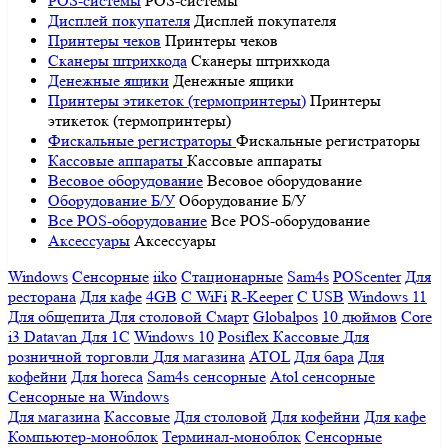
POS-системы
POS-системы
Дисплей покупателя
Дисплей покупателя
Принтеры чеков
Принтеры чеков
Сканеры штрихкода
Сканеры штрихкода
Денежные ящики
Денежные ящики
Принтеры этикеток (термопринтеры)
Принтеры
этикеток (термопринтеры)
Фискальные регистраторы
Фискальные регистраторы
Кассовые аппараты
Кассовые аппараты
Весовое оборудование
Весовое оборудование
Оборудование Б/У
Оборудование Б/У
Все POS-оборудование
Все POS-оборудование
Аксессуары
Аксессуары
Windows
Сенсорные
iiko
Стационарные
Sam4s
POScenter
Для
ресторана
Для кафе
4GB
С WiFi
R-Keeper
С USB
Windows 11
Для общепита
Для столовой
Смарт
Globalpos
10 дюймов
Core
i3
Datavan
Для 1С
Windows 10
Posiflex
Кассовые
Для
розничной торговли
Для магазина
ATOL
Для бара
Для
кофейни
Для horeca
Sam4s сенсорные
Atol сенсорные
Сенсорные на Windows
Для магазина
Кассовые
Для столовой
Для кофейни
Для кафе
Компьютер-моноблок
Терминал-моноблок
Сенсорные