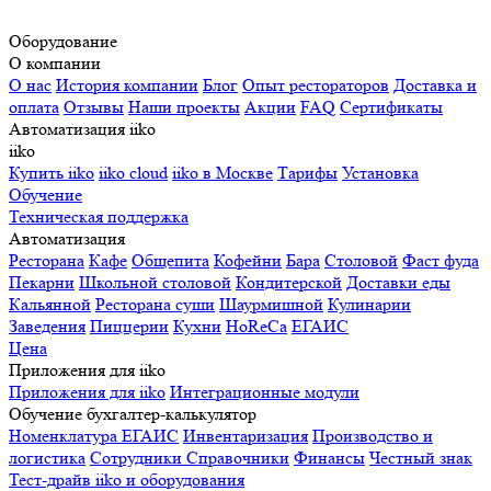
Оборудование
О компании
О нас
История компании
Блог
Опыт рестораторов
Доставка и
оплата
Отзывы
Наши проекты
Акции
FAQ
Сертификаты
Автоматизация iiko
iiko
Купить iiko
iiko cloud
iiko в Москве
Тарифы
Установка
Обучение
Техническая поддержка
Автоматизация
Ресторана
Кафе
Общепита
Кофейни
Бара
Столовой
Фаст фуда
Пекарни
Школьной столовой
Кондитерской
Доставки еды
Кальянной
Ресторана суши
Шаурмишной
Кулинарии
Заведения
Пиццерии
Кухни
HoReCa
ЕГАИС
Цена
Приложения для iiko
Приложения для iiko
Интеграционные модули
Обучение бухгалтер-калькулятор
Номенклатура
ЕГАИС
Инвентаризация
Производство и
логистика
Сотрудники
Справочники
Финансы
Честный знак
Тест-драйв iiko и оборудования