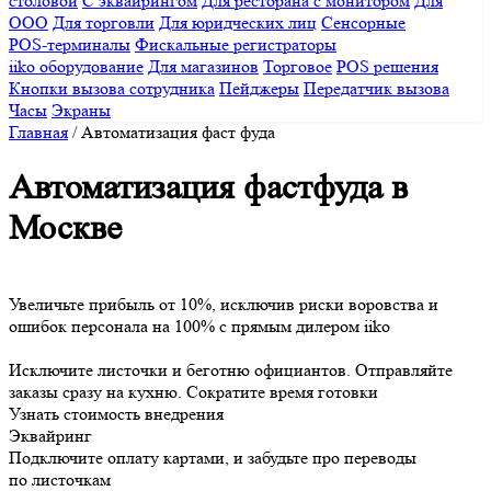
столовой
С эквайрингом
Для ресторана с монитором
Для
ООО
Для торговли
Для юридческих лиц
Сенсорные
POS-терминалы
Фискальные регистраторы
iiko оборудование
Для магазинов
Торговое
POS решения
Кнопки вызова сотрудника
Пейджеры
Передатчик вызова
Часы
Экраны
Главная
/
Автоматизация фаст фуда
Автоматизация фастфуда в
Москве
Увеличьте прибыль от 10%
, исключив риски воровства и
ошибок персонала на 100%
с прямым дилером iiko
Исключите листочки
и
беготню официантов
. Отправляйте
заказы сразу на кухню.
Сократите время готовки
Узнать стоимость внедрения
Эквайринг
Подключите оплату картами, и забудьте про переводы
по листочкам