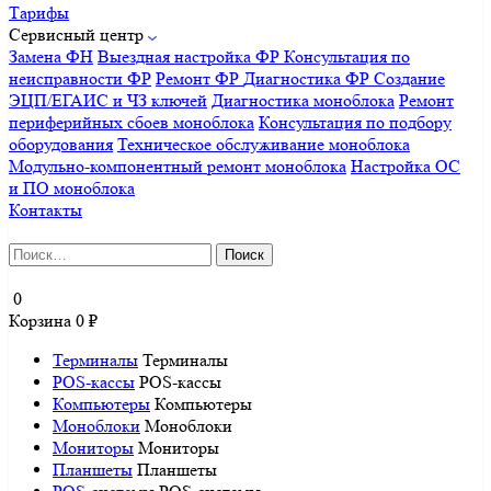
Тарифы
Сервисный центр
Замена ФН
Выездная настройка ФР
Консультация по
неисправности ФР
Ремонт ФР
Диагностика ФР
Создание
ЭЦП/ЕГАИС и ЧЗ ключей
Диагностика моноблока
Ремонт
периферийных сбоев моноблока
Консультация по подбору
оборудования
Техническое обслуживание моноблока
Модульно-компонентный ремонт моноблока
Настройка ОС
и ПО моноблока
Контакты
Найти:
0
Корзина
0
₽
Терминалы
Терминалы
POS-кассы
POS-кассы
Компьютеры
Компьютеры
Моноблоки
Моноблоки
Мониторы
Мониторы
Планшеты
Планшеты