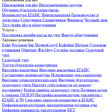
Приложения для iiko
Интеграционные модули
Обучение бухгалтер-калькулятор
Номенклатура
ЕГАИС
Инвентаризация
Производство и
логистика
Сотрудники
Справочники
Финансы
Честный знак
Тест-драйв iiko и оборудования
Услуги
Постановка онлайн-кассы на учет
Выкуп оборудования
Типовые решения
Кафе
Ресторан
Бар
Ночной клуб
Кофейня
Шаурма
Столовая/
кулинария
Общепит
Фастфуд
Службы доставки
Складской
учет
Складской учет
Услуги бухгалтера-калькулятора
Внесение накладных
Внесение накладных ЕГАИС
Составление номенклатуры
Исправление чека коррекции
Внесение технологических карт
Введение бухгалтерско-
складского учёта
Просчет себестоимости по новому
поставщику
Разбор ошибок складского учета
Подвязка кодов
к товарам ТН ВЭД
Настройка номенклатуры для работы с
ЕГАИС и ЧЗ
Списание алкоголя помарочно в ЕГАИС
Цифровизация ресторана
Автоматизация доставки еды
Цифровая лояльность для ресторанов
ККТ