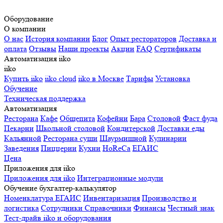
Оборудование
О компании
О нас
История компании
Блог
Опыт рестораторов
Доставка и
оплата
Отзывы
Наши проекты
Акции
FAQ
Сертификаты
Автоматизация iiko
iiko
Купить iiko
iiko cloud
iiko в Москве
Тарифы
Установка
Обучение
Техническая поддержка
Автоматизация
Ресторана
Кафе
Общепита
Кофейни
Бара
Столовой
Фаст фуда
Пекарни
Школьной столовой
Кондитерской
Доставки еды
Кальянной
Ресторана суши
Шаурмишной
Кулинарии
Заведения
Пиццерии
Кухни
HoReCa
ЕГАИС
Цена
Приложения для iiko
Приложения для iiko
Интеграционные модули
Обучение бухгалтер-калькулятор
Номенклатура
ЕГАИС
Инвентаризация
Производство и
логистика
Сотрудники
Справочники
Финансы
Честный знак
Тест-драйв iiko и оборудования