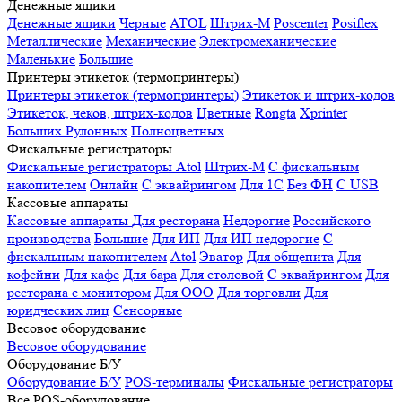
Денежные ящики
Денежные ящики
Черные
ATOL
Штрих-М
Poscenter
Posiflex
Металлические
Механические
Электромеханические
Маленькие
Большие
Принтеры этикеток (термопринтеры)
Принтеры этикеток (термопринтеры)
Этикеток и штрих-кодов
Этикеток, чеков, штрих-кодов
Цветные
Rongta
Xprinter
Больших
Рулонных
Полноцветных
Фискальные регистраторы
Фискальные регистраторы
Atol
Штрих-М
С фискальным
накопителем
Онлайн
С эквайрингом
Для 1С
Без ФН
С USB
Кассовые аппараты
Кассовые аппараты
Для ресторана
Недорогие
Российского
производства
Большие
Для ИП
Для ИП недорогие
С
фискальным накопителем
Atol
Эватор
Для общепита
Для
кофейни
Для кафе
Для бара
Для столовой
С эквайрингом
Для
ресторана с монитором
Для ООО
Для торговли
Для
юридческих лиц
Сенсорные
Весовое оборудование
Весовое оборудование
Оборудование Б/У
Оборудование Б/У
POS-терминалы
Фискальные регистраторы
Все POS-оборудование