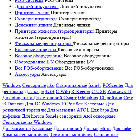
POS-системы
POS-системы
Дисплей покупателя
Дисплей покупателя
Принтеры чеков
Принтеры чеков
Сканеры штрихкода
Сканеры штрихкода
Денежные ящики
Денежные ящики
Принтеры этикеток (термопринтеры)
Принтеры
этикеток (термопринтеры)
Фискальные регистраторы
Фискальные регистраторы
Кассовые аппараты
Кассовые аппараты
Весовое оборудование
Весовое оборудование
Оборудование Б/У
Оборудование Б/У
Все POS-оборудование
Все POS-оборудование
Аксессуары
Аксессуары
Windows
Сенсорные
iiko
Стационарные
Sam4s
POScenter
Для
ресторана
Для кафе
4GB
С WiFi
R-Keeper
С USB
Windows 11
Для общепита
Для столовой
Смарт
Globalpos
10 дюймов
Core
i3
Datavan
Для 1С
Windows 10
Posiflex
Кассовые
Для
розничной торговли
Для магазина
ATOL
Для бара
Для
кофейни
Для horeca
Sam4s сенсорные
Atol сенсорные
Сенсорные на Windows
Для магазина
Кассовые
Для столовой
Для кофейни
Для кафе
Компьютер-моноблок
Терминал-моноблок
Сенсорные