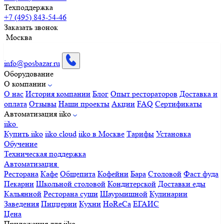
Техподдержка
+7 (495) 843-54-46
Заказать звонок
Москва
info@posbazar.ru
Оборудование
О компании
О нас
История компании
Блог
Опыт рестораторов
Доставка и
оплата
Отзывы
Наши проекты
Акции
FAQ
Сертификаты
Автоматизация iiko
iiko
Купить iiko
iiko cloud
iiko в Москве
Тарифы
Установка
Обучение
Техническая поддержка
Автоматизация
Ресторана
Кафе
Общепита
Кофейни
Бара
Столовой
Фаст фуда
Пекарни
Школьной столовой
Кондитерской
Доставки еды
Кальянной
Ресторана суши
Шаурмишной
Кулинарии
Заведения
Пиццерии
Кухни
HoReCa
ЕГАИС
Цена
Приложения для iiko