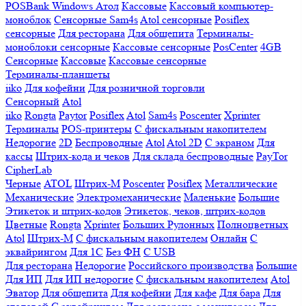
POSBank
Windows
Атол
Кассовые
Кассовый компьютер-
моноблок
Сенсорные Sam4s
Atol сенсорные
Posiflex
сенсорные
Для ресторана
Для общепита
Терминалы-
моноблоки сенсорные
Кассовые сенсорные
PosCenter
4GB
Сенсорные
Кассовые
Кассовые сенсорные
Терминалы-планшеты
iiko
Для кофейни
Для розничной торговли
Сенсорный
Atol
iiko
Rongta
Paytor
Posiflex
Atol
Sam4s
Poscenter
Xprinter
Терминалы
POS-принтеры
С фискальным накопителем
Недорогие
2D
Беспроводные
Atol
Atol 2D
С экраном
Для
кассы
Штрих-кода и чеков
Для склада беспроводные
PayTor
CipherLab
Черные
ATOL
Штрих-М
Poscenter
Posiflex
Металлические
Механические
Электромеханические
Маленькие
Большие
Этикеток и штрих-кодов
Этикеток, чеков, штрих-кодов
Цветные
Rongta
Xprinter
Больших
Рулонных
Полноцветных
Atol
Штрих-М
С фискальным накопителем
Онлайн
С
эквайрингом
Для 1С
Без ФН
С USB
Для ресторана
Недорогие
Российского производства
Большие
Для ИП
Для ИП недорогие
С фискальным накопителем
Atol
Эватор
Для общепита
Для кофейни
Для кафе
Для бара
Для