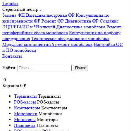
Тарифы
Сервисный центр
Замена ФН
Выездная настройка ФР
Консультация по
неисправности ФР
Ремонт ФР
Диагностика ФР
Создание
ЭЦП/ЕГАИС и ЧЗ ключей
Диагностика моноблока
Ремонт
периферийных сбоев моноблока
Консультация по подбору
оборудования
Техническое обслуживание моноблока
Модульно-компонентный ремонт моноблока
Настройка ОС
и ПО моноблока
Контакты
Найти:
0
Корзина
0
₽
Терминалы
Терминалы
POS-кассы
POS-кассы
Компьютеры
Компьютеры
Моноблоки
Моноблоки
Мониторы
Мониторы
Планшеты
Планшеты