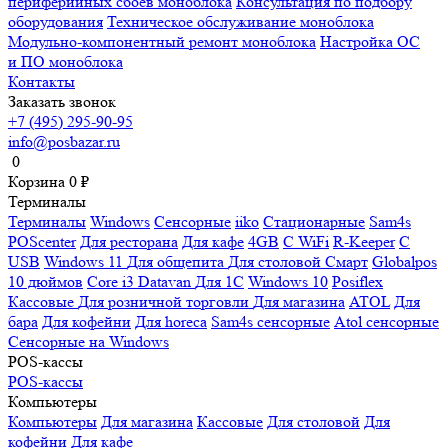
периферийных сбоев моноблока
Консультация по подбору
оборудования
Техническое обслуживание моноблока
Модульно-компонентный ремонт моноблока
Настройка ОС
и ПО моноблока
Контакты
Заказать звонок
+7 (495) 295-90-95
info@posbazar.ru
0
Корзина
0
₽
Терминалы
Терминалы
Windows
Сенсорные
iiko
Стационарные
Sam4s
POScenter
Для ресторана
Для кафе
4GB
С WiFi
R-Keeper
С
USB
Windows 11
Для общепита
Для столовой
Смарт
Globalpos
10 дюймов
Core i3
Datavan
Для 1С
Windows 10
Posiflex
Кассовые
Для розничной торговли
Для магазина
ATOL
Для
бара
Для кофейни
Для horeca
Sam4s сенсорные
Atol сенсорные
Сенсорные на Windows
POS-кассы
POS-кассы
Компьютеры
Компьютеры
Для магазина
Кассовые
Для столовой
Для
кофейни
Для кафе