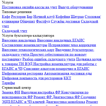
Услуги
Постановка онлайн-кассы на учет
Выкуп оборудования
Типовые решения
Кафе
Ресторан
Бар
Ночной клуб
Кофейня
Шаурма
Столовая/
кулинария
Общепит
Фастфуд
Службы доставки
Складской
учет
Складской учет
Услуги бухгалтера-калькулятора
Внесение накладных
Внесение накладных ЕГАИС
Составление номенклатуры
Исправление чека коррекции
Внесение технологических карт
Введение бухгалтерско-
складского учёта
Просчет себестоимости по новому
поставщику
Разбор ошибок складского учета
Подвязка кодов
к товарам ТН ВЭД
Настройка номенклатуры для работы с
ЕГАИС и ЧЗ
Списание алкоголя помарочно в ЕГАИС
Цифровизация ресторана
Автоматизация доставки еды
Цифровая лояльность для ресторанов
ККТ
Тарифы
Сервисный центр
Замена ФН
Выездная настройка ФР
Консультация по
неисправности ФР
Ремонт ФР
Диагностика ФР
Создание
ЭЦП/ЕГАИС и ЧЗ ключей
Диагностика моноблока
Ремонт