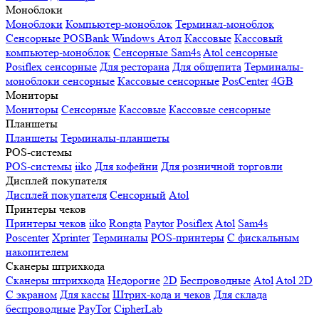
Моноблоки
Моноблоки
Компьютер-моноблок
Терминал-моноблок
Сенсорные
POSBank
Windows
Атол
Кассовые
Кассовый
компьютер-моноблок
Сенсорные Sam4s
Atol сенсорные
Posiflex сенсорные
Для ресторана
Для общепита
Терминалы-
моноблоки сенсорные
Кассовые сенсорные
PosCenter
4GB
Мониторы
Мониторы
Сенсорные
Кассовые
Кассовые сенсорные
Планшеты
Планшеты
Терминалы-планшеты
POS-системы
POS-системы
iiko
Для кофейни
Для розничной торговли
Дисплей покупателя
Дисплей покупателя
Сенсорный
Atol
Принтеры чеков
Принтеры чеков
iiko
Rongta
Paytor
Posiflex
Atol
Sam4s
Poscenter
Xprinter
Терминалы
POS-принтеры
С фискальным
накопителем
Сканеры штрихкода
Сканеры штрихкода
Недорогие
2D
Беспроводные
Atol
Atol 2D
С экраном
Для кассы
Штрих-кода и чеков
Для склада
беспроводные
PayTor
CipherLab