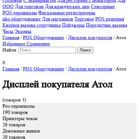
столовой
С эквайрингом
Для ресторана с монитором
Для
ООО
Для торговли
Для юридческих лиц
Сенсорные
POS-терминалы
Фискальные регистраторы
iiko оборудование
Для магазинов
Торговое
POS решения
Кнопки вызова сотрудника
Пейджеры
Передатчик вызова
Часы
Экраны
Главная
/
POS Оборудование
/
Дисплеи покупателя
/
Атол
Избранное
Сравнение
Найти:
0
Главная
/
POS Оборудование
/
Дисплеи покупателя
/
Атол
Дисплей покупателя Атол
(товаров 3)
Pos-терминалы
190 товаров
Принтеры чеков
26 товаров
Денежные ящики
20 товаров