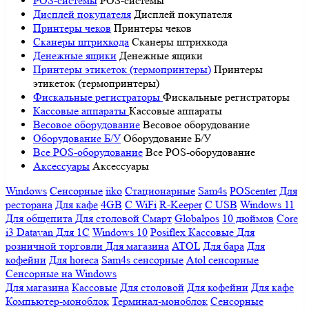
POS-системы
POS-системы
Дисплей покупателя
Дисплей покупателя
Принтеры чеков
Принтеры чеков
Сканеры штрихкода
Сканеры штрихкода
Денежные ящики
Денежные ящики
Принтеры этикеток (термопринтеры)
Принтеры
этикеток (термопринтеры)
Фискальные регистраторы
Фискальные регистраторы
Кассовые аппараты
Кассовые аппараты
Весовое оборудование
Весовое оборудование
Оборудование Б/У
Оборудование Б/У
Все POS-оборудование
Все POS-оборудование
Аксессуары
Аксессуары
Windows
Сенсорные
iiko
Стационарные
Sam4s
POScenter
Для
ресторана
Для кафе
4GB
С WiFi
R-Keeper
С USB
Windows 11
Для общепита
Для столовой
Смарт
Globalpos
10 дюймов
Core
i3
Datavan
Для 1С
Windows 10
Posiflex
Кассовые
Для
розничной торговли
Для магазина
ATOL
Для бара
Для
кофейни
Для horeca
Sam4s сенсорные
Atol сенсорные
Сенсорные на Windows
Для магазина
Кассовые
Для столовой
Для кофейни
Для кафе
Компьютер-моноблок
Терминал-моноблок
Сенсорные