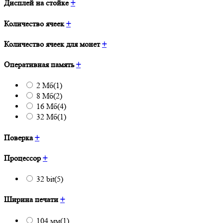
Дисплей на стойке
+
Количество ячеек
+
Количество ячеек для монет
+
Оперативная память
+
2 Мб
(1)
8 Мб
(2)
16 Мб
(4)
32 Мб
(1)
Поверка
+
Процессор
+
32 bit
(5)
Ширина печати
+
104 мм
(1)