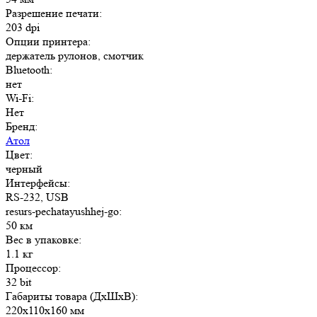
Разрешение печати:
203 dpi
Опции принтера:
держатель рулонов, смотчик
Bluetooth:
нет
Wi-Fi:
Нет
Бренд:
Атол
Цвет:
черный
Интерфейсы:
RS-232, USB
resurs-pechatayushhej-go:
50 км
Вес в упаковке:
1.1 кг
Процессор:
32 bit
Габариты товара (ДxШxВ):
220x110x160 мм