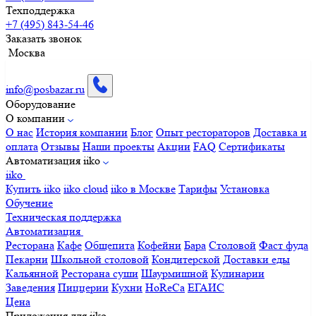
Техподдержка
+7 (495) 843-54-46
Заказать звонок
Москва
info@posbazar.ru
Оборудование
О компании
О нас
История компании
Блог
Опыт рестораторов
Доставка и
оплата
Отзывы
Наши проекты
Акции
FAQ
Сертификаты
Автоматизация iiko
iiko
Купить iiko
iiko cloud
iiko в Москве
Тарифы
Установка
Обучение
Техническая поддержка
Автоматизация
Ресторана
Кафе
Общепита
Кофейни
Бара
Столовой
Фаст фуда
Пекарни
Школьной столовой
Кондитерской
Доставки еды
Кальянной
Ресторана суши
Шаурмишной
Кулинарии
Заведения
Пиццерии
Кухни
HoReCa
ЕГАИС
Цена
Приложения для iiko