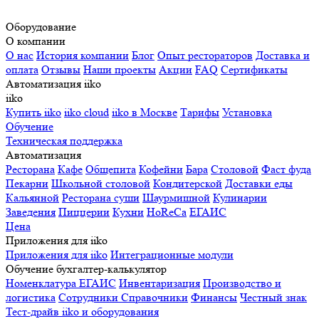
Оборудование
О компании
О нас
История компании
Блог
Опыт рестораторов
Доставка и
оплата
Отзывы
Наши проекты
Акции
FAQ
Сертификаты
Автоматизация iiko
iiko
Купить iiko
iiko cloud
iiko в Москве
Тарифы
Установка
Обучение
Техническая поддержка
Автоматизация
Ресторана
Кафе
Общепита
Кофейни
Бара
Столовой
Фаст фуда
Пекарни
Школьной столовой
Кондитерской
Доставки еды
Кальянной
Ресторана суши
Шаурмишной
Кулинарии
Заведения
Пиццерии
Кухни
HoReCa
ЕГАИС
Цена
Приложения для iiko
Приложения для iiko
Интеграционные модули
Обучение бухгалтер-калькулятор
Номенклатура
ЕГАИС
Инвентаризация
Производство и
логистика
Сотрудники
Справочники
Финансы
Честный знак
Тест-драйв iiko и оборудования