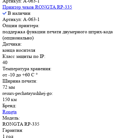
Артикул: A-063-1
Принтер чеков RONGTA RP-335
В наличии
Артикул: A-063-1
Опции принтера:
поддержка функции печати двумерного штрих-кода
(опционально)
Датчики:
конца носителя
Класс защиты по IP:
40
Температура хранения:
от -10 до +60 С °
Ширина печати:
72 мм
resurs-pechatayushhej-go:
150 км
Бренд:
Rongta
Модель:
RONGTA RP-335
Гарантия:
1 год