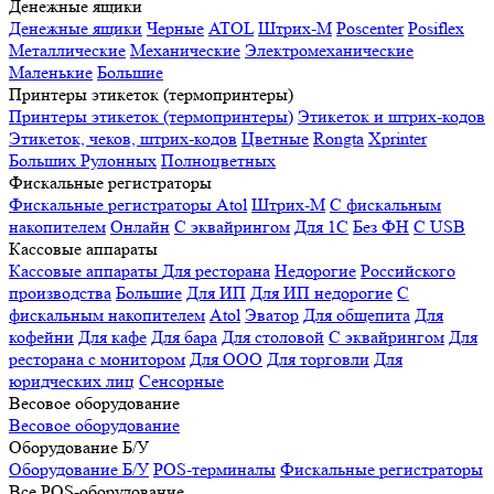
Денежные ящики
Денежные ящики
Черные
ATOL
Штрих-М
Poscenter
Posiflex
Металлические
Механические
Электромеханические
Маленькие
Большие
Принтеры этикеток (термопринтеры)
Принтеры этикеток (термопринтеры)
Этикеток и штрих-кодов
Этикеток, чеков, штрих-кодов
Цветные
Rongta
Xprinter
Больших
Рулонных
Полноцветных
Фискальные регистраторы
Фискальные регистраторы
Atol
Штрих-М
С фискальным
накопителем
Онлайн
С эквайрингом
Для 1С
Без ФН
С USB
Кассовые аппараты
Кассовые аппараты
Для ресторана
Недорогие
Российского
производства
Большие
Для ИП
Для ИП недорогие
С
фискальным накопителем
Atol
Эватор
Для общепита
Для
кофейни
Для кафе
Для бара
Для столовой
С эквайрингом
Для
ресторана с монитором
Для ООО
Для торговли
Для
юридческих лиц
Сенсорные
Весовое оборудование
Весовое оборудование
Оборудование Б/У
Оборудование Б/У
POS-терминалы
Фискальные регистраторы
Все POS-оборудование