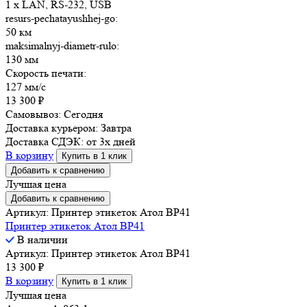
1 x LAN, RS-232, USB
resurs-pechatayushhej-go:
50 км
maksimalnyj-diametr-rulo:
130 мм
Скорость печати:
127 мм/с
13 300
₽
Самовывоз:
Сегодня
Доставка курьером:
Завтра
Доставка СДЭК:
от 3х дней
В корзину
Купить в 1 клик
Добавить к сравнению
Лучшая цена
Добавить к сравнению
Артикул: Принтер этикеток Атол ВР41
Принтер этикеток Атол ВР41
В наличии
Артикул: Принтер этикеток Атол ВР41
13 300
₽
В корзину
Купить в 1 клик
Лучшая цена