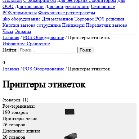
столовой
С эквайрингом
Для ресторана с монитором
Для
ООО
Для торговли
Для юридческих лиц
Сенсорные
POS-терминалы
Фискальные регистраторы
iiko оборудование
Для магазинов
Торговое
POS решения
Кнопки вызова сотрудника
Пейджеры
Передатчик вызова
Часы
Экраны
Главная
/
POS Оборудование
/
Принтеры этикеток
Избранное
Сравнение
Найти:
0
Главная
/
POS Оборудование
/
Принтеры этикеток
Принтеры этикеток
(товаров 11)
Pos-терминалы
190 товаров
Принтеры чеков
26 товаров
Денежные ящики
20 товаров