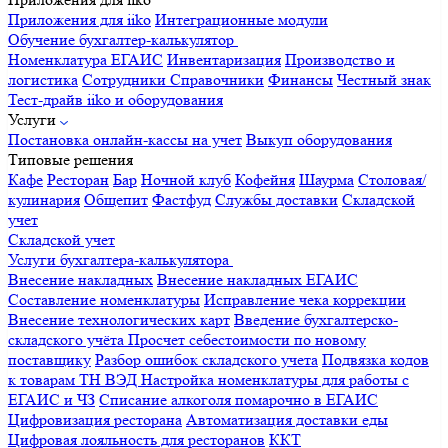
Приложения для iiko
Интеграционные модули
Обучение бухгалтер-калькулятор
Номенклатура
ЕГАИС
Инвентаризация
Производство и
логистика
Сотрудники
Справочники
Финансы
Честный знак
Тест-драйв iiko и оборудования
Услуги
Постановка онлайн-кассы на учет
Выкуп оборудования
Типовые решения
Кафе
Ресторан
Бар
Ночной клуб
Кофейня
Шаурма
Столовая/
кулинария
Общепит
Фастфуд
Службы доставки
Складской
учет
Складской учет
Услуги бухгалтера-калькулятора
Внесение накладных
Внесение накладных ЕГАИС
Составление номенклатуры
Исправление чека коррекции
Внесение технологических карт
Введение бухгалтерско-
складского учёта
Просчет себестоимости по новому
поставщику
Разбор ошибок складского учета
Подвязка кодов
к товарам ТН ВЭД
Настройка номенклатуры для работы с
ЕГАИС и ЧЗ
Списание алкоголя помарочно в ЕГАИС
Цифровизация ресторана
Автоматизация доставки еды
Цифровая лояльность для ресторанов
ККТ