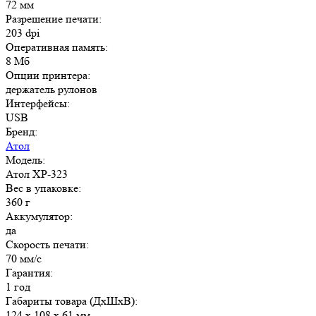
72 мм
Разрешение печати:
203 dpi
Оперативная память:
8 Мб
Опции принтера:
держатель рулонов
Интерфейсы:
USB
Бренд:
Атол
Модель:
Атол XP-323
Вес в упаковке:
360 г
Аккумулятор:
да
Скорость печати:
70 мм/с
Гарантия:
1 год
Габариты товара (ДxШxВ):
124 x 108 x 61 мм