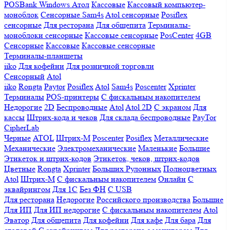
POSBank
Windows
Атол
Кассовые
Кассовый компьютер-
моноблок
Сенсорные Sam4s
Atol сенсорные
Posiflex
сенсорные
Для ресторана
Для общепита
Терминалы-
моноблоки сенсорные
Кассовые сенсорные
PosCenter
4GB
Сенсорные
Кассовые
Кассовые сенсорные
Терминалы-планшеты
iiko
Для кофейни
Для розничной торговли
Сенсорный
Atol
iiko
Rongta
Paytor
Posiflex
Atol
Sam4s
Poscenter
Xprinter
Терминалы
POS-принтеры
С фискальным накопителем
Недорогие
2D
Беспроводные
Atol
Atol 2D
С экраном
Для
кассы
Штрих-кода и чеков
Для склада беспроводные
PayTor
CipherLab
Черные
ATOL
Штрих-М
Poscenter
Posiflex
Металлические
Механические
Электромеханические
Маленькие
Большие
Этикеток и штрих-кодов
Этикеток, чеков, штрих-кодов
Цветные
Rongta
Xprinter
Больших
Рулонных
Полноцветных
Atol
Штрих-М
С фискальным накопителем
Онлайн
С
эквайрингом
Для 1С
Без ФН
С USB
Для ресторана
Недорогие
Российского производства
Большие
Для ИП
Для ИП недорогие
С фискальным накопителем
Atol
Эватор
Для общепита
Для кофейни
Для кафе
Для бара
Для