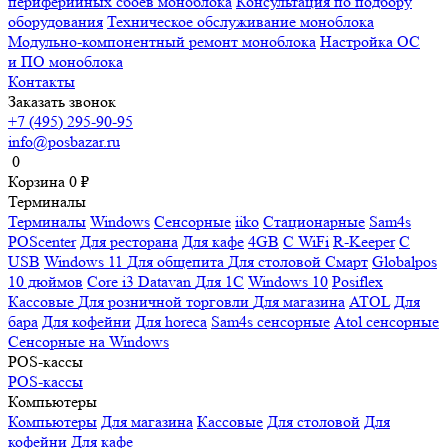
периферийных сбоев моноблока
Консультация по подбору
оборудования
Техническое обслуживание моноблока
Модульно-компонентный ремонт моноблока
Настройка ОС
и ПО моноблока
Контакты
Заказать звонок
+7 (495) 295-90-95
info@posbazar.ru
0
Корзина
0
₽
Терминалы
Терминалы
Windows
Сенсорные
iiko
Стационарные
Sam4s
POScenter
Для ресторана
Для кафе
4GB
С WiFi
R-Keeper
С
USB
Windows 11
Для общепита
Для столовой
Смарт
Globalpos
10 дюймов
Core i3
Datavan
Для 1С
Windows 10
Posiflex
Кассовые
Для розничной торговли
Для магазина
ATOL
Для
бара
Для кофейни
Для horeca
Sam4s сенсорные
Atol сенсорные
Сенсорные на Windows
POS-кассы
POS-кассы
Компьютеры
Компьютеры
Для магазина
Кассовые
Для столовой
Для
кофейни
Для кафе