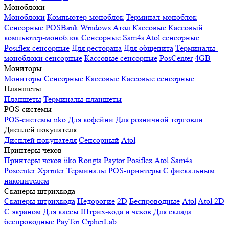
Моноблоки
Моноблоки
Компьютер-моноблок
Терминал-моноблок
Сенсорные
POSBank
Windows
Атол
Кассовые
Кассовый
компьютер-моноблок
Сенсорные Sam4s
Atol сенсорные
Posiflex сенсорные
Для ресторана
Для общепита
Терминалы-
моноблоки сенсорные
Кассовые сенсорные
PosCenter
4GB
Мониторы
Мониторы
Сенсорные
Кассовые
Кассовые сенсорные
Планшеты
Планшеты
Терминалы-планшеты
POS-системы
POS-системы
iiko
Для кофейни
Для розничной торговли
Дисплей покупателя
Дисплей покупателя
Сенсорный
Atol
Принтеры чеков
Принтеры чеков
iiko
Rongta
Paytor
Posiflex
Atol
Sam4s
Poscenter
Xprinter
Терминалы
POS-принтеры
С фискальным
накопителем
Сканеры штрихкода
Сканеры штрихкода
Недорогие
2D
Беспроводные
Atol
Atol 2D
С экраном
Для кассы
Штрих-кода и чеков
Для склада
беспроводные
PayTor
CipherLab