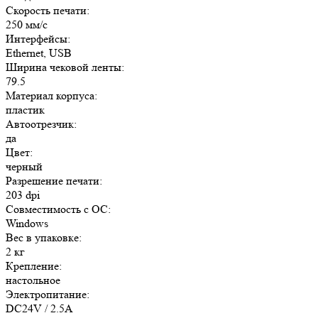
Скорость печати:
250 мм/c
Интерфейсы:
Ethernet, USB
Ширина чековой ленты:
79.5
Материал корпуса:
пластик
Автоотрезчик:
да
Цвет:
черный
Разрешение печати:
203 dpi
Совместимость с ОС:
Windows
Вес в упаковке:
2 кг
Крепление:
настольное
Электропитание:
DC24V / 2.5A