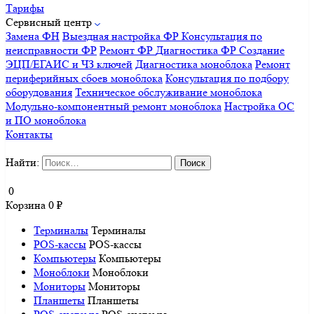
Тарифы
Сервисный центр
Замена ФН
Выездная настройка ФР
Консультация по
неисправности ФР
Ремонт ФР
Диагностика ФР
Создание
ЭЦП/ЕГАИС и ЧЗ ключей
Диагностика моноблока
Ремонт
периферийных сбоев моноблока
Консультация по подбору
оборудования
Техническое обслуживание моноблока
Модульно-компонентный ремонт моноблока
Настройка ОС
и ПО моноблока
Контакты
Найти:
0
Корзина
0
₽
Терминалы
Терминалы
POS-кассы
POS-кассы
Компьютеры
Компьютеры
Моноблоки
Моноблоки
Мониторы
Мониторы
Планшеты
Планшеты