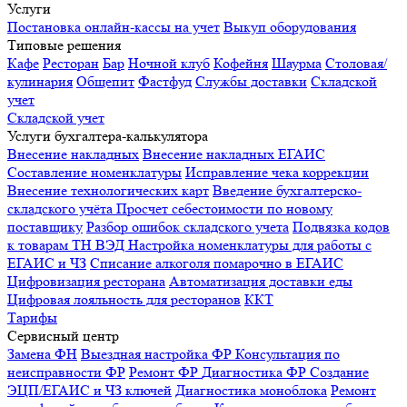
Услуги
Постановка онлайн-кассы на учет
Выкуп оборудования
Типовые решения
Кафе
Ресторан
Бар
Ночной клуб
Кофейня
Шаурма
Столовая/
кулинария
Общепит
Фастфуд
Службы доставки
Складской
учет
Складской учет
Услуги бухгалтера-калькулятора
Внесение накладных
Внесение накладных ЕГАИС
Составление номенклатуры
Исправление чека коррекции
Внесение технологических карт
Введение бухгалтерско-
складского учёта
Просчет себестоимости по новому
поставщику
Разбор ошибок складского учета
Подвязка кодов
к товарам ТН ВЭД
Настройка номенклатуры для работы с
ЕГАИС и ЧЗ
Списание алкоголя помарочно в ЕГАИС
Цифровизация ресторана
Автоматизация доставки еды
Цифровая лояльность для ресторанов
ККТ
Тарифы
Сервисный центр
Замена ФН
Выездная настройка ФР
Консультация по
неисправности ФР
Ремонт ФР
Диагностика ФР
Создание
ЭЦП/ЕГАИС и ЧЗ ключей
Диагностика моноблока
Ремонт