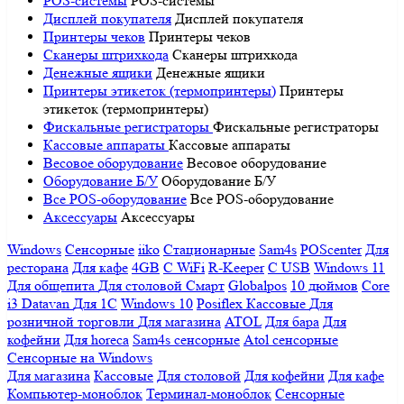
POS-системы
POS-системы
Дисплей покупателя
Дисплей покупателя
Принтеры чеков
Принтеры чеков
Сканеры штрихкода
Сканеры штрихкода
Денежные ящики
Денежные ящики
Принтеры этикеток (термопринтеры)
Принтеры
этикеток (термопринтеры)
Фискальные регистраторы
Фискальные регистраторы
Кассовые аппараты
Кассовые аппараты
Весовое оборудование
Весовое оборудование
Оборудование Б/У
Оборудование Б/У
Все POS-оборудование
Все POS-оборудование
Аксессуары
Аксессуары
Windows
Сенсорные
iiko
Стационарные
Sam4s
POScenter
Для
ресторана
Для кафе
4GB
С WiFi
R-Keeper
С USB
Windows 11
Для общепита
Для столовой
Смарт
Globalpos
10 дюймов
Core
i3
Datavan
Для 1С
Windows 10
Posiflex
Кассовые
Для
розничной торговли
Для магазина
ATOL
Для бара
Для
кофейни
Для horeca
Sam4s сенсорные
Atol сенсорные
Сенсорные на Windows
Для магазина
Кассовые
Для столовой
Для кофейни
Для кафе
Компьютер-моноблок
Терминал-моноблок
Сенсорные