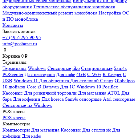
периферийных сбоев моноблока
Консультация по подбору
оборудования
Техническое обслуживание моноблока
Модульно-компонентный ремонт моноблока
Настройка ОС
и ПО моноблока
Контакты
Заказать звонок
+7 (495) 295-90-95
info@posbazar.ru
0
Корзина
0
₽
Терминалы
Терминалы
Windows
Сенсорные
iiko
Стационарные
Sam4s
POScenter
Для ресторана
Для кафе
4GB
С WiFi
R-Keeper
С
USB
Windows 11
Для общепита
Для столовой
Смарт
Globalpos
10 дюймов
Core i3
Datavan
Для 1С
Windows 10
Posiflex
Кассовые
Для розничной торговли
Для магазина
ATOL
Для
бара
Для кофейни
Для horeca
Sam4s сенсорные
Atol сенсорные
Сенсорные на Windows
POS-кассы
POS-кассы
Компьютеры
Компьютеры
Для магазина
Кассовые
Для столовой
Для
кофейни
Для кафе