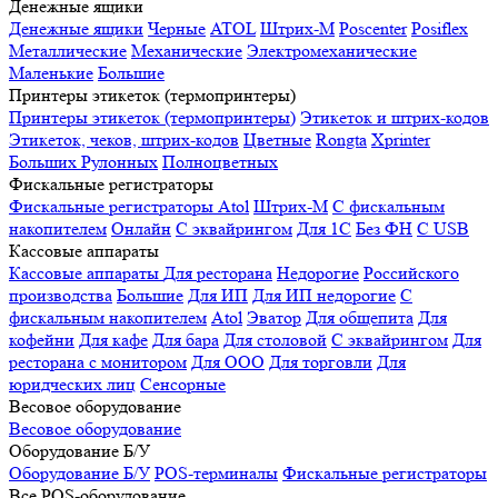
Денежные ящики
Денежные ящики
Черные
ATOL
Штрих-М
Poscenter
Posiflex
Металлические
Механические
Электромеханические
Маленькие
Большие
Принтеры этикеток (термопринтеры)
Принтеры этикеток (термопринтеры)
Этикеток и штрих-кодов
Этикеток, чеков, штрих-кодов
Цветные
Rongta
Xprinter
Больших
Рулонных
Полноцветных
Фискальные регистраторы
Фискальные регистраторы
Atol
Штрих-М
С фискальным
накопителем
Онлайн
С эквайрингом
Для 1С
Без ФН
С USB
Кассовые аппараты
Кассовые аппараты
Для ресторана
Недорогие
Российского
производства
Большие
Для ИП
Для ИП недорогие
С
фискальным накопителем
Atol
Эватор
Для общепита
Для
кофейни
Для кафе
Для бара
Для столовой
С эквайрингом
Для
ресторана с монитором
Для ООО
Для торговли
Для
юридческих лиц
Сенсорные
Весовое оборудование
Весовое оборудование
Оборудование Б/У
Оборудование Б/У
POS-терминалы
Фискальные регистраторы
Все POS-оборудование