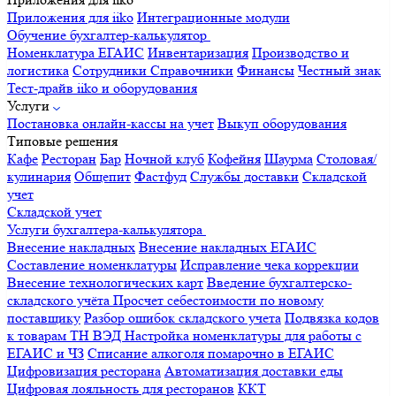
Приложения для iiko
Интеграционные модули
Обучение бухгалтер-калькулятор
Номенклатура
ЕГАИС
Инвентаризация
Производство и
логистика
Сотрудники
Справочники
Финансы
Честный знак
Тест-драйв iiko и оборудования
Услуги
Постановка онлайн-кассы на учет
Выкуп оборудования
Типовые решения
Кафе
Ресторан
Бар
Ночной клуб
Кофейня
Шаурма
Столовая/
кулинария
Общепит
Фастфуд
Службы доставки
Складской
учет
Складской учет
Услуги бухгалтера-калькулятора
Внесение накладных
Внесение накладных ЕГАИС
Составление номенклатуры
Исправление чека коррекции
Внесение технологических карт
Введение бухгалтерско-
складского учёта
Просчет себестоимости по новому
поставщику
Разбор ошибок складского учета
Подвязка кодов
к товарам ТН ВЭД
Настройка номенклатуры для работы с
ЕГАИС и ЧЗ
Списание алкоголя помарочно в ЕГАИС
Цифровизация ресторана
Автоматизация доставки еды
Цифровая лояльность для ресторанов
ККТ