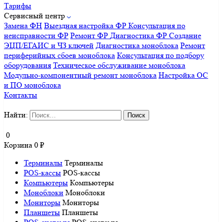
Тарифы
Сервисный центр
Замена ФН
Выездная настройка ФР
Консультация по
неисправности ФР
Ремонт ФР
Диагностика ФР
Создание
ЭЦП/ЕГАИС и ЧЗ ключей
Диагностика моноблока
Ремонт
периферийных сбоев моноблока
Консультация по подбору
оборудования
Техническое обслуживание моноблока
Модульно-компонентный ремонт моноблока
Настройка ОС
и ПО моноблока
Контакты
Найти:
0
Корзина
0
₽
Терминалы
Терминалы
POS-кассы
POS-кассы
Компьютеры
Компьютеры
Моноблоки
Моноблоки
Мониторы
Мониторы
Планшеты
Планшеты