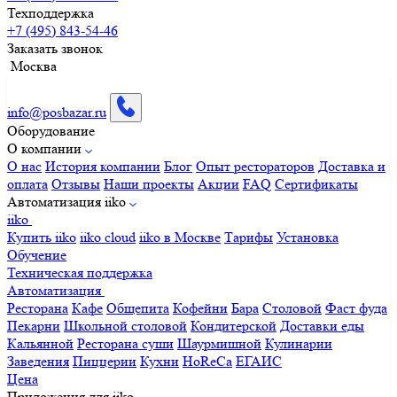
Техподдержка
+7 (495) 843-54-46
Заказать звонок
Москва
info@posbazar.ru
Оборудование
О компании
О нас
История компании
Блог
Опыт рестораторов
Доставка и
оплата
Отзывы
Наши проекты
Акции
FAQ
Сертификаты
Автоматизация iiko
iiko
Купить iiko
iiko cloud
iiko в Москве
Тарифы
Установка
Обучение
Техническая поддержка
Автоматизация
Ресторана
Кафе
Общепита
Кофейни
Бара
Столовой
Фаст фуда
Пекарни
Школьной столовой
Кондитерской
Доставки еды
Кальянной
Ресторана суши
Шаурмишной
Кулинарии
Заведения
Пиццерии
Кухни
HoReCa
ЕГАИС
Цена
Приложения для iiko