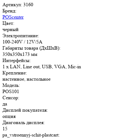
Артикул: 3160
Бренд:
POScenter
Цвет:
черный
Электропитание:
100-240V / 12V/5A
Габариты товара (ДxШxВ):
350х350х173 мм
Интерфейсы:
1 x LAN, Line out, USB, VGA, Mic-in
Крепление:
настенное, настольное
Модель:
POS101
Сенсор:
да
Дисплей покупателя:
опция
Диагональ дисплея:
15
pa_vstroennyj-schit-plastcart: