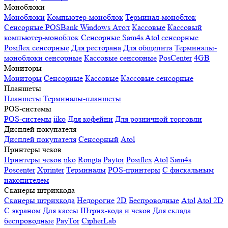
Моноблоки
Моноблоки
Компьютер-моноблок
Терминал-моноблок
Сенсорные
POSBank
Windows
Атол
Кассовые
Кассовый
компьютер-моноблок
Сенсорные Sam4s
Atol сенсорные
Posiflex сенсорные
Для ресторана
Для общепита
Терминалы-
моноблоки сенсорные
Кассовые сенсорные
PosCenter
4GB
Мониторы
Мониторы
Сенсорные
Кассовые
Кассовые сенсорные
Планшеты
Планшеты
Терминалы-планшеты
POS-системы
POS-системы
iiko
Для кофейни
Для розничной торговли
Дисплей покупателя
Дисплей покупателя
Сенсорный
Atol
Принтеры чеков
Принтеры чеков
iiko
Rongta
Paytor
Posiflex
Atol
Sam4s
Poscenter
Xprinter
Терминалы
POS-принтеры
С фискальным
накопителем
Сканеры штрихкода
Сканеры штрихкода
Недорогие
2D
Беспроводные
Atol
Atol 2D
С экраном
Для кассы
Штрих-кода и чеков
Для склада
беспроводные
PayTor
CipherLab