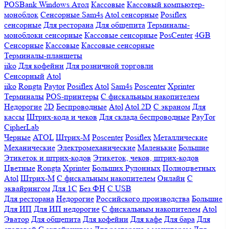
POSBank
Windows
Атол
Кассовые
Кассовый компьютер-
моноблок
Сенсорные Sam4s
Atol сенсорные
Posiflex
сенсорные
Для ресторана
Для общепита
Терминалы-
моноблоки сенсорные
Кассовые сенсорные
PosCenter
4GB
Сенсорные
Кассовые
Кассовые сенсорные
Терминалы-планшеты
iiko
Для кофейни
Для розничной торговли
Сенсорный
Atol
iiko
Rongta
Paytor
Posiflex
Atol
Sam4s
Poscenter
Xprinter
Терминалы
POS-принтеры
С фискальным накопителем
Недорогие
2D
Беспроводные
Atol
Atol 2D
С экраном
Для
кассы
Штрих-кода и чеков
Для склада беспроводные
PayTor
CipherLab
Черные
ATOL
Штрих-М
Poscenter
Posiflex
Металлические
Механические
Электромеханические
Маленькие
Большие
Этикеток и штрих-кодов
Этикеток, чеков, штрих-кодов
Цветные
Rongta
Xprinter
Больших
Рулонных
Полноцветных
Atol
Штрих-М
С фискальным накопителем
Онлайн
С
эквайрингом
Для 1С
Без ФН
С USB
Для ресторана
Недорогие
Российского производства
Большие
Для ИП
Для ИП недорогие
С фискальным накопителем
Atol
Эватор
Для общепита
Для кофейни
Для кафе
Для бара
Для