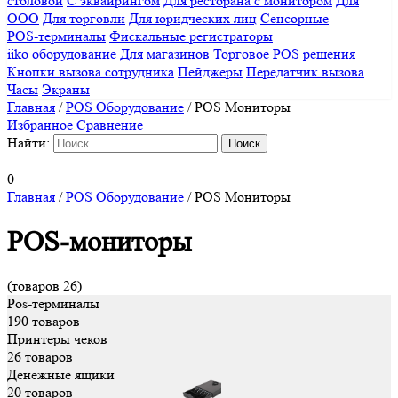
столовой
С эквайрингом
Для ресторана с монитором
Для
ООО
Для торговли
Для юридческих лиц
Сенсорные
POS-терминалы
Фискальные регистраторы
iiko оборудование
Для магазинов
Торговое
POS решения
Кнопки вызова сотрудника
Пейджеры
Передатчик вызова
Часы
Экраны
Главная
/
POS Оборудование
/
POS Мониторы
Избранное
Сравнение
Найти:
0
Главная
/
POS Оборудование
/
POS Мониторы
POS-мониторы
(товаров 26)
Pos-терминалы
190 товаров
Принтеры чеков
26 товаров
Денежные ящики
20 товаров