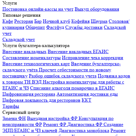
Услуги
Постановка онлайн-кассы на учет
Выкуп оборудования
Типовые решения
Кафе
Ресторан
Бар
Ночной клуб
Кофейня
Шаурма
Столовая/
кулинария
Общепит
Фастфуд
Службы доставки
Складской
учет
Складской учет
Услуги бухгалтера-калькулятора
Внесение накладных
Внесение накладных ЕГАИС
Составление номенклатуры
Исправление чека коррекции
Внесение технологических карт
Введение бухгалтерско-
складского учёта
Просчет себестоимости по новому
поставщику
Разбор ошибок складского учета
Подвязка кодов
к товарам ТН ВЭД
Настройка номенклатуры для работы с
ЕГАИС и ЧЗ
Списание алкоголя помарочно в ЕГАИС
Цифровизация ресторана
Автоматизация доставки еды
Цифровая лояльность для ресторанов
ККТ
Тарифы
Сервисный центр
Замена ФН
Выездная настройка ФР
Консультация по
неисправности ФР
Ремонт ФР
Диагностика ФР
Создание
ЭЦП/ЕГАИС и ЧЗ ключей
Диагностика моноблока
Ремонт