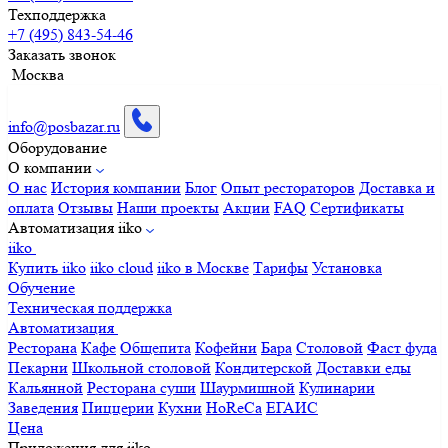
Техподдержка
+7 (495) 843-54-46
Заказать звонок
Москва
info@posbazar.ru
Оборудование
О компании
О нас
История компании
Блог
Опыт рестораторов
Доставка и
оплата
Отзывы
Наши проекты
Акции
FAQ
Сертификаты
Автоматизация iiko
iiko
Купить iiko
iiko cloud
iiko в Москве
Тарифы
Установка
Обучение
Техническая поддержка
Автоматизация
Ресторана
Кафе
Общепита
Кофейни
Бара
Столовой
Фаст фуда
Пекарни
Школьной столовой
Кондитерской
Доставки еды
Кальянной
Ресторана суши
Шаурмишной
Кулинарии
Заведения
Пиццерии
Кухни
HoReCa
ЕГАИС
Цена
Приложения для iiko