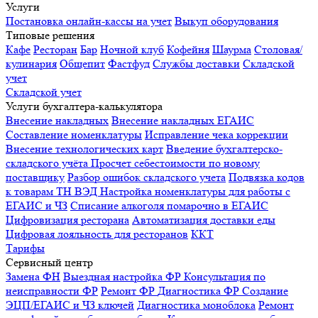
Услуги
Постановка онлайн-кассы на учет
Выкуп оборудования
Типовые решения
Кафе
Ресторан
Бар
Ночной клуб
Кофейня
Шаурма
Столовая/
кулинария
Общепит
Фастфуд
Службы доставки
Складской
учет
Складской учет
Услуги бухгалтера-калькулятора
Внесение накладных
Внесение накладных ЕГАИС
Составление номенклатуры
Исправление чека коррекции
Внесение технологических карт
Введение бухгалтерско-
складского учёта
Просчет себестоимости по новому
поставщику
Разбор ошибок складского учета
Подвязка кодов
к товарам ТН ВЭД
Настройка номенклатуры для работы с
ЕГАИС и ЧЗ
Списание алкоголя помарочно в ЕГАИС
Цифровизация ресторана
Автоматизация доставки еды
Цифровая лояльность для ресторанов
ККТ
Тарифы
Сервисный центр
Замена ФН
Выездная настройка ФР
Консультация по
неисправности ФР
Ремонт ФР
Диагностика ФР
Создание
ЭЦП/ЕГАИС и ЧЗ ключей
Диагностика моноблока
Ремонт