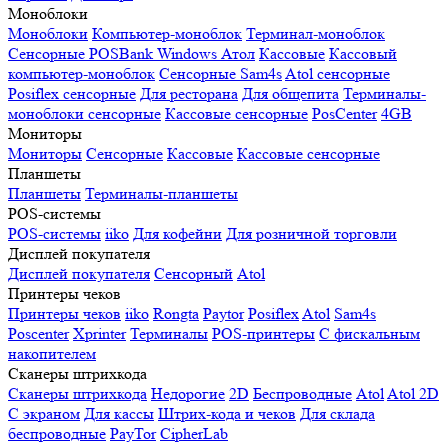
Моноблоки
Моноблоки
Компьютер-моноблок
Терминал-моноблок
Сенсорные
POSBank
Windows
Атол
Кассовые
Кассовый
компьютер-моноблок
Сенсорные Sam4s
Atol сенсорные
Posiflex сенсорные
Для ресторана
Для общепита
Терминалы-
моноблоки сенсорные
Кассовые сенсорные
PosCenter
4GB
Мониторы
Мониторы
Сенсорные
Кассовые
Кассовые сенсорные
Планшеты
Планшеты
Терминалы-планшеты
POS-системы
POS-системы
iiko
Для кофейни
Для розничной торговли
Дисплей покупателя
Дисплей покупателя
Сенсорный
Atol
Принтеры чеков
Принтеры чеков
iiko
Rongta
Paytor
Posiflex
Atol
Sam4s
Poscenter
Xprinter
Терминалы
POS-принтеры
С фискальным
накопителем
Сканеры штрихкода
Сканеры штрихкода
Недорогие
2D
Беспроводные
Atol
Atol 2D
С экраном
Для кассы
Штрих-кода и чеков
Для склада
беспроводные
PayTor
CipherLab