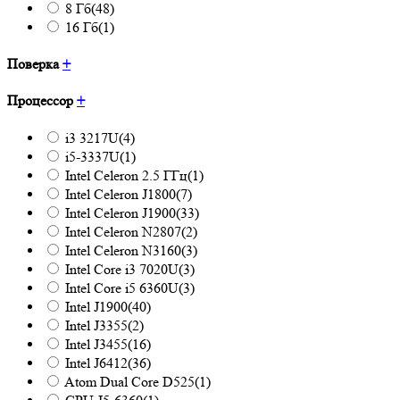
8 Гб
(48)
16 Гб
(1)
Поверка
+
Процессор
+
i3 3217U
(4)
i5-3337U
(1)
Intel Celeron 2.5 ГГц
(1)
Intel Celeron J1800
(7)
Intel Celeron J1900
(33)
Intel Celeron N2807
(2)
Intel Celeron N3160
(3)
Intel Core i3 7020U
(3)
Intel Core i5 6360U
(3)
Intel J1900
(40)
Intel J3355
(2)
Intel J3455
(16)
Intel J6412
(36)
Atom Dual Core D525
(1)