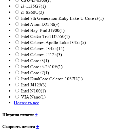
CPU-I5-6360
(1)
i3-1135G7
(1)
i5-8260U
(2)
Intel 7th Generation Kaby Lake-U Core i3
(1)
Intel Atom D2550
(3)
Intel Bay Trail J1900
(1)
Intel Cedar Trial D2550
(1)
Intel Celeron Apollo Lake J3455
(5)
Intel Celeron J3455
(14)
Intel Celeron J4125
(3)
Intel Core i3
(1)
Intel Core i5-2510E
(1)
Intel Core i7
(1)
Intel DualCore Celeron 1037U
(1)
Intel J4125
(3)
Intel N100
(1)
VIA Nano
(1)
Показать все
Ширина печати
+
Скорость печати
+