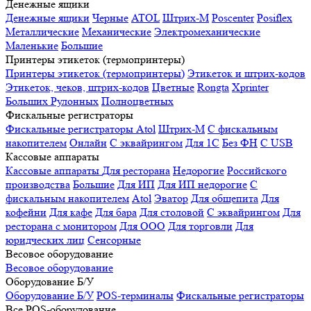
Денежные ящики
Денежные ящики
Черные
ATOL
Штрих-М
Poscenter
Posiflex
Металлические
Механические
Электромеханические
Маленькие
Большие
Принтеры этикеток (термопринтеры)
Принтеры этикеток (термопринтеры)
Этикеток и штрих-кодов
Этикеток, чеков, штрих-кодов
Цветные
Rongta
Xprinter
Больших
Рулонных
Полноцветных
Фискальные регистраторы
Фискальные регистраторы
Atol
Штрих-М
С фискальным
накопителем
Онлайн
С эквайрингом
Для 1С
Без ФН
С USB
Кассовые аппараты
Кассовые аппараты
Для ресторана
Недорогие
Российского
производства
Большие
Для ИП
Для ИП недорогие
С
фискальным накопителем
Atol
Эватор
Для общепита
Для
кофейни
Для кафе
Для бара
Для столовой
С эквайрингом
Для
ресторана с монитором
Для ООО
Для торговли
Для
юридческих лиц
Сенсорные
Весовое оборудование
Весовое оборудование
Оборудование Б/У
Оборудование Б/У
POS-терминалы
Фискальные регистраторы
Все POS-оборудование