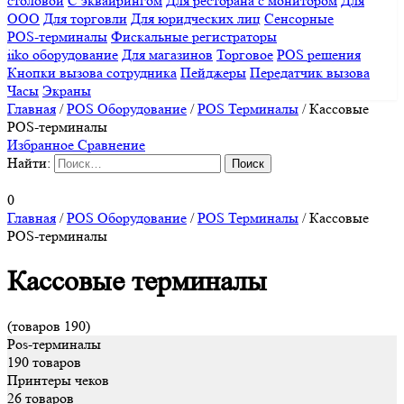
столовой
С эквайрингом
Для ресторана с монитором
Для
ООО
Для торговли
Для юридческих лиц
Сенсорные
POS-терминалы
Фискальные регистраторы
iiko оборудование
Для магазинов
Торговое
POS решения
Кнопки вызова сотрудника
Пейджеры
Передатчик вызова
Часы
Экраны
Главная
/
POS Оборудование
/
POS Терминалы
/
Кассовые
POS-терминалы
Избранное
Сравнение
Найти:
0
Главная
/
POS Оборудование
/
POS Терминалы
/
Кассовые
POS-терминалы
Кассовые терминалы
(товаров 190)
Pos-терминалы
190 товаров
Принтеры чеков
26 товаров