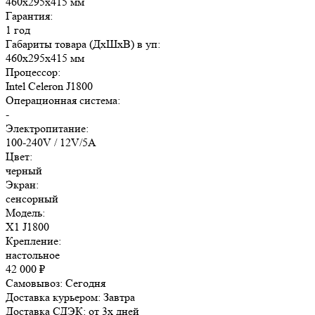
460x295x415 мм
Гарантия:
1 год
Габариты товара (ДxШxВ) в уп:
460x295x415 мм
Процессор:
Intel Celeron J1800
Операционная система:
-
Электропитание:
100-240V / 12V/5A
Цвет:
черный
Экран:
сенсорный
Модель:
X1 J1800
Крепление:
настольное
42 000
₽
Самовывоз:
Сегодня
Доставка курьером:
Завтра
Доставка СДЭК:
от 3х дней