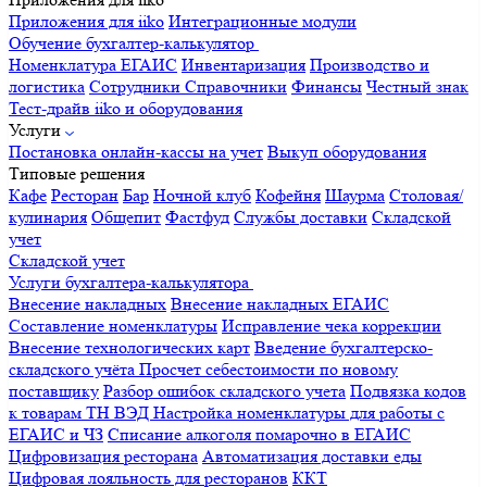
Приложения для iiko
Интеграционные модули
Обучение бухгалтер-калькулятор
Номенклатура
ЕГАИС
Инвентаризация
Производство и
логистика
Сотрудники
Справочники
Финансы
Честный знак
Тест-драйв iiko и оборудования
Услуги
Постановка онлайн-кассы на учет
Выкуп оборудования
Типовые решения
Кафе
Ресторан
Бар
Ночной клуб
Кофейня
Шаурма
Столовая/
кулинария
Общепит
Фастфуд
Службы доставки
Складской
учет
Складской учет
Услуги бухгалтера-калькулятора
Внесение накладных
Внесение накладных ЕГАИС
Составление номенклатуры
Исправление чека коррекции
Внесение технологических карт
Введение бухгалтерско-
складского учёта
Просчет себестоимости по новому
поставщику
Разбор ошибок складского учета
Подвязка кодов
к товарам ТН ВЭД
Настройка номенклатуры для работы с
ЕГАИС и ЧЗ
Списание алкоголя помарочно в ЕГАИС
Цифровизация ресторана
Автоматизация доставки еды
Цифровая лояльность для ресторанов
ККТ