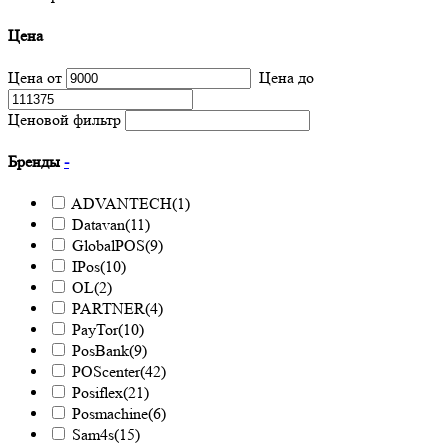
Цена
Цена от
Цена до
Ценовой фильтр
Бренды
-
ADVANTECH
(1)
Datavan
(11)
GlobalPOS
(9)
IPos
(10)
OL
(2)
PARTNER
(4)
PayTor
(10)
PosBank
(9)
POScenter
(42)
Posiflex
(21)
Posmachine
(6)
Sam4s
(15)