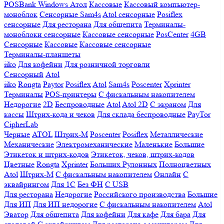
POSBank
Windows
Атол
Кассовые
Кассовый компьютер-
моноблок
Сенсорные Sam4s
Atol сенсорные
Posiflex
сенсорные
Для ресторана
Для общепита
Терминалы-
моноблоки сенсорные
Кассовые сенсорные
PosCenter
4GB
Сенсорные
Кассовые
Кассовые сенсорные
Терминалы-планшеты
iiko
Для кофейни
Для розничной торговли
Сенсорный
Atol
iiko
Rongta
Paytor
Posiflex
Atol
Sam4s
Poscenter
Xprinter
Терминалы
POS-принтеры
С фискальным накопителем
Недорогие
2D
Беспроводные
Atol
Atol 2D
С экраном
Для
кассы
Штрих-кода и чеков
Для склада беспроводные
PayTor
CipherLab
Черные
ATOL
Штрих-М
Poscenter
Posiflex
Металлические
Механические
Электромеханические
Маленькие
Большие
Этикеток и штрих-кодов
Этикеток, чеков, штрих-кодов
Цветные
Rongta
Xprinter
Больших
Рулонных
Полноцветных
Atol
Штрих-М
С фискальным накопителем
Онлайн
С
эквайрингом
Для 1С
Без ФН
С USB
Для ресторана
Недорогие
Российского производства
Большие
Для ИП
Для ИП недорогие
С фискальным накопителем
Atol
Эватор
Для общепита
Для кофейни
Для кафе
Для бара
Для