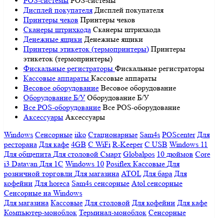
POS-системы
POS-системы
Дисплей покупателя
Дисплей покупателя
Принтеры чеков
Принтеры чеков
Сканеры штрихкода
Сканеры штрихкода
Денежные ящики
Денежные ящики
Принтеры этикеток (термопринтеры)
Принтеры
этикеток (термопринтеры)
Фискальные регистраторы
Фискальные регистраторы
Кассовые аппараты
Кассовые аппараты
Весовое оборудование
Весовое оборудование
Оборудование Б/У
Оборудование Б/У
Все POS-оборудование
Все POS-оборудование
Аксессуары
Аксессуары
Windows
Сенсорные
iiko
Стационарные
Sam4s
POScenter
Для
ресторана
Для кафе
4GB
С WiFi
R-Keeper
С USB
Windows 11
Для общепита
Для столовой
Смарт
Globalpos
10 дюймов
Core
i3
Datavan
Для 1С
Windows 10
Posiflex
Кассовые
Для
розничной торговли
Для магазина
ATOL
Для бара
Для
кофейни
Для horeca
Sam4s сенсорные
Atol сенсорные
Сенсорные на Windows
Для магазина
Кассовые
Для столовой
Для кофейни
Для кафе
Компьютер-моноблок
Терминал-моноблок
Сенсорные