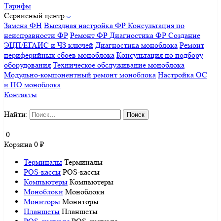
Тарифы
Сервисный центр
Замена ФН
Выездная настройка ФР
Консультация по
неисправности ФР
Ремонт ФР
Диагностика ФР
Создание
ЭЦП/ЕГАИС и ЧЗ ключей
Диагностика моноблока
Ремонт
периферийных сбоев моноблока
Консультация по подбору
оборудования
Техническое обслуживание моноблока
Модульно-компонентный ремонт моноблока
Настройка ОС
и ПО моноблока
Контакты
Найти:
0
Корзина
0
₽
Терминалы
Терминалы
POS-кассы
POS-кассы
Компьютеры
Компьютеры
Моноблоки
Моноблоки
Мониторы
Мониторы
Планшеты
Планшеты