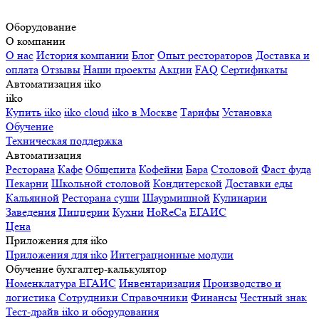
Оборудование
О компании
О нас
История компании
Блог
Опыт рестораторов
Доставка и
оплата
Отзывы
Наши проекты
Акции
FAQ
Сертификаты
Автоматизация iiko
iiko
Купить iiko
iiko cloud
iiko в Москве
Тарифы
Установка
Обучение
Техническая поддержка
Автоматизация
Ресторана
Кафе
Общепита
Кофейни
Бара
Столовой
Фаст фуда
Пекарни
Школьной столовой
Кондитерской
Доставки еды
Кальянной
Ресторана суши
Шаурмишной
Кулинарии
Заведения
Пиццерии
Кухни
HoReCa
ЕГАИС
Цена
Приложения для iiko
Приложения для iiko
Интеграционные модули
Обучение бухгалтер-калькулятор
Номенклатура
ЕГАИС
Инвентаризация
Производство и
логистика
Сотрудники
Справочники
Финансы
Честный знак
Тест-драйв iiko и оборудования