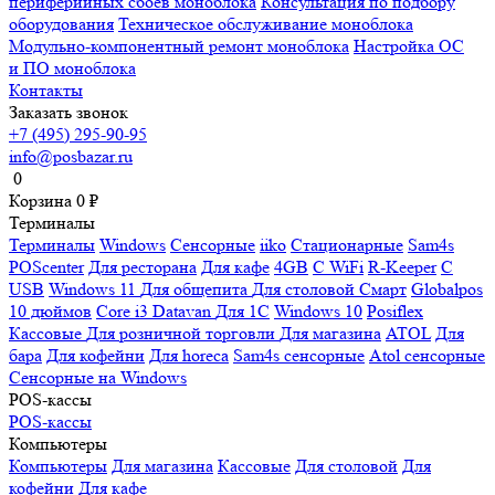
периферийных сбоев моноблока
Консультация по подбору
оборудования
Техническое обслуживание моноблока
Модульно-компонентный ремонт моноблока
Настройка ОС
и ПО моноблока
Контакты
Заказать звонок
+7 (495) 295-90-95
info@posbazar.ru
0
Корзина
0
₽
Терминалы
Терминалы
Windows
Сенсорные
iiko
Стационарные
Sam4s
POScenter
Для ресторана
Для кафе
4GB
С WiFi
R-Keeper
С
USB
Windows 11
Для общепита
Для столовой
Смарт
Globalpos
10 дюймов
Core i3
Datavan
Для 1С
Windows 10
Posiflex
Кассовые
Для розничной торговли
Для магазина
ATOL
Для
бара
Для кофейни
Для horeca
Sam4s сенсорные
Atol сенсорные
Сенсорные на Windows
POS-кассы
POS-кассы
Компьютеры
Компьютеры
Для магазина
Кассовые
Для столовой
Для
кофейни
Для кафе