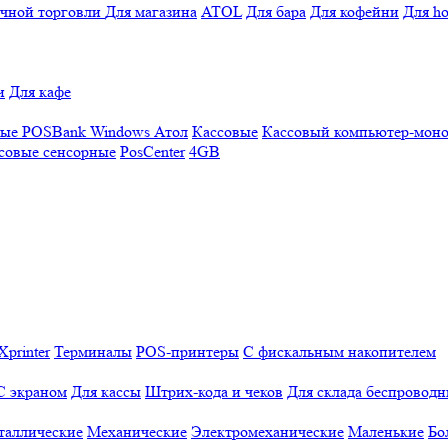
ичной торговли
Для магазина
ATOL
Для бара
Для кофейни
Для ho
и
Для кафе
ные
POSBank
Windows
Атол
Кассовые
Кассовый компьютер-мон
совые сенсорные
PosCenter
4GB
Xprinter
Терминалы
POS-принтеры
С фискальным накопителем
С экраном
Для кассы
Штрих-кода и чеков
Для склада беспровод
таллические
Механические
Электромеханические
Маленькие
Бо