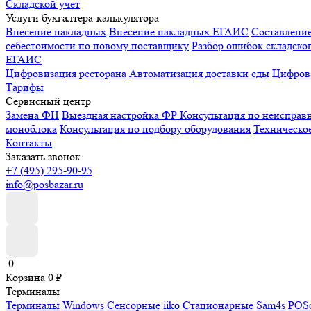
Складской учет
Услуги бухгалтера-калькулятора
Внесение накладных
Внесение накладных ЕГАИС
Составлени
себестоимости по новому поставщику
Разбор ошибок складског
ЕГАИС
Цифровизация ресторана
Автоматизация доставки еды
Цифрова
Тарифы
Сервисный центр
Замена ФН
Выездная настройка ФР
Консультация по неисправ
моноблока
Консультация по подбору оборудования
Техническо
Контакты
Заказать звонок
+7 (495) 295-90-95
info@posbazar.ru
0
Корзина
0
₽
Терминалы
Терминалы
Windows
Сенсорные
iiko
Стационарные
Sam4s
POSc