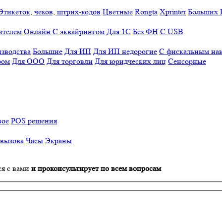
Этикеток, чеков, штрих-кодов
Цветные
Rongta
Xprinter
Больших
ителем
Онлайн
С эквайрингом
Для 1С
Без ФН
С USB
изводства
Большие
Для ИП
Для ИП недорогие
С фискальным на
ром
Для ООО
Для торговли
Для юридческих лиц
Сенсорные
вое
POS решения
 вызова
Часы
Экраны
ся с вами
и проконсультирует по всем вопросам