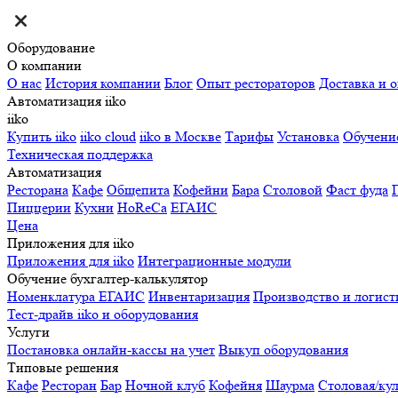
Оборудование
О компании
О нас
История компании
Блог
Опыт рестораторов
Доставка и о
Автоматизация iiko
iiko
Купить iiko
iiko cloud
iiko в Москве
Тарифы
Установка
Обучени
Техническая поддержка
Автоматизация
Ресторана
Кафе
Общепита
Кофейни
Бара
Столовой
Фаст фуда
Пиццерии
Кухни
HoReCa
ЕГАИС
Цена
Приложения для iiko
Приложения для iiko
Интеграционные модули
Обучение бухгалтер-калькулятор
Номенклатура
ЕГАИС
Инвентаризация
Производство и логист
Тест-драйв iiko и оборудования
Услуги
Постановка онлайн-кассы на учет
Выкуп оборудования
Типовые решения
Кафе
Ресторан
Бар
Ночной клуб
Кофейня
Шаурма
Столовая/ку