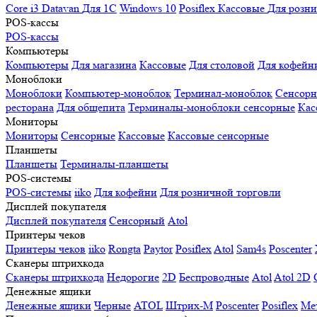
Core i3
Datavan
Для 1С
Windows 10
Posiflex
Кассовые
Для розн
POS-кассы
POS-кассы
Компьютеры
Компьютеры
Для магазина
Кассовые
Для столовой
Для кофейн
Моноблоки
Моноблоки
Компьютер-моноблок
Терминал-моноблок
Сенсор
ресторана
Для общепита
Терминалы-моноблоки сенсорные
Кас
Мониторы
Мониторы
Сенсорные
Кассовые
Кассовые сенсорные
Планшеты
Планшеты
Терминалы-планшеты
POS-системы
POS-системы
iiko
Для кофейни
Для розничной торговли
Дисплей покупателя
Дисплей покупателя
Сенсорный
Atol
Принтеры чеков
Принтеры чеков
iiko
Rongta
Paytor
Posiflex
Atol
Sam4s
Poscenter
Сканеры штрихкода
Сканеры штрихкода
Недорогие
2D
Беспроводные
Atol
Atol 2D
Денежные ящики
Денежные ящики
Черные
ATOL
Штрих-М
Poscenter
Posiflex
Ме