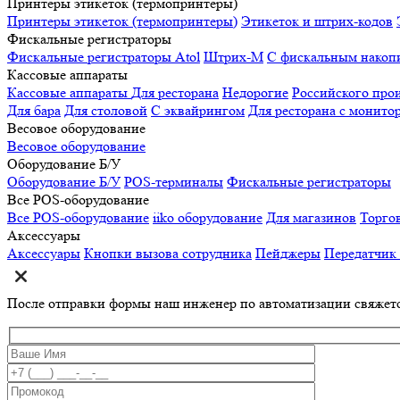
Принтеры этикеток (термопринтеры)
Принтеры этикеток (термопринтеры)
Этикеток и штрих-кодов
Фискальные регистраторы
Фискальные регистраторы
Atol
Штрих-М
С фискальным накоп
Кассовые аппараты
Кассовые аппараты
Для ресторана
Недорогие
Российского про
Для бара
Для столовой
С эквайрингом
Для ресторана с монито
Весовое оборудование
Весовое оборудование
Оборудование Б/У
Оборудование Б/У
POS-терминалы
Фискальные регистраторы
Все POS-оборудование
Все POS-оборудование
iiko оборудование
Для магазинов
Торго
Аксессуары
Аксессуары
Кнопки вызова сотрудника
Пейджеры
Передатчик
После отправки формы наш инженер по автоматизации свяжет