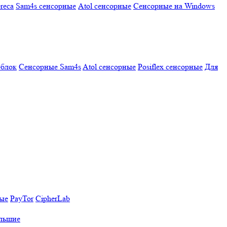
reca
Sam4s сенсорные
Atol сенсорные
Сенсорные на Windows
облок
Сенсорные Sam4s
Atol сенсорные
Posiflex сенсорные
Для
ные
PayTor
CipherLab
льшие