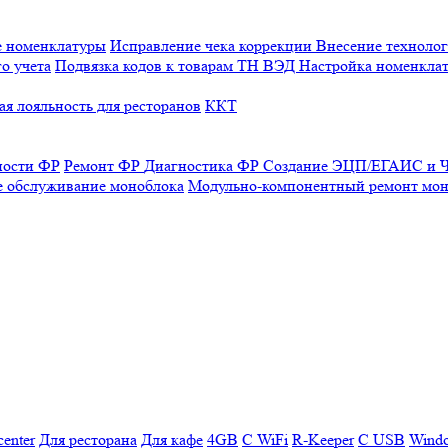
е номенклатуры
Исправление чека коррекции
Внесение технолог
о учета
Подвязка кодов к товарам ТН ВЭД
Настройка номенклат
я лояльность для ресторанов
ККТ
ности ФР
Ремонт ФР
Диагностика ФР
Создание ЭЦП/ЕГАИС и Ч
е обслуживание моноблока
Модульно-компонентный ремонт мон
enter
Для ресторана
Для кафе
4GB
С WiFi
R-Keeper
С USB
Wind