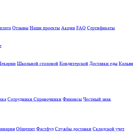
плата
Отзывы
Наши проекты
Акции
FAQ
Сертификаты
е
Пекарни
Школьной столовой
Кондитерской
Доставки еды
Калья
ика
Сотрудники
Справочники
Финансы
Честный знак
линария
Общепит
Фастфуд
Службы доставки
Складской учет