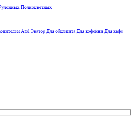
Рулонных
Полноцветных
копителем
Atol
Эватор
Для общепита
Для кофейни
Для кафе