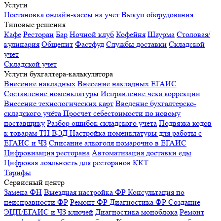
Услуги
Постановка онлайн-кассы на учет
Выкуп оборудования
Типовые решения
Кафе
Ресторан
Бар
Ночной клуб
Кофейня
Шаурма
Столовая/
кулинария
Общепит
Фастфуд
Службы доставки
Складской
учет
Складской учет
Услуги бухгалтера-калькулятора
Внесение накладных
Внесение накладных ЕГАИС
Составление номенклатуры
Исправление чека коррекции
Внесение технологических карт
Введение бухгалтерско-
складского учёта
Просчет себестоимости по новому
поставщику
Разбор ошибок складского учета
Подвязка кодов
к товарам ТН ВЭД
Настройка номенклатуры для работы с
ЕГАИС и ЧЗ
Списание алкоголя помарочно в ЕГАИС
Цифровизация ресторана
Автоматизация доставки еды
Цифровая лояльность для ресторанов
ККТ
Тарифы
Сервисный центр
Замена ФН
Выездная настройка ФР
Консультация по
неисправности ФР
Ремонт ФР
Диагностика ФР
Создание
ЭЦП/ЕГАИС и ЧЗ ключей
Диагностика моноблока
Ремонт