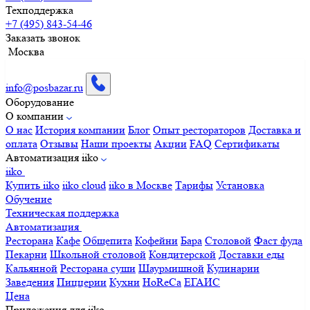
Техподдержка
+7 (495) 843-54-46
Заказать звонок
Москва
info@posbazar.ru
Оборудование
О компании
О нас
История компании
Блог
Опыт рестораторов
Доставка и
оплата
Отзывы
Наши проекты
Акции
FAQ
Сертификаты
Автоматизация iiko
iiko
Купить iiko
iiko cloud
iiko в Москве
Тарифы
Установка
Обучение
Техническая поддержка
Автоматизация
Ресторана
Кафе
Общепита
Кофейни
Бара
Столовой
Фаст фуда
Пекарни
Школьной столовой
Кондитерской
Доставки еды
Кальянной
Ресторана суши
Шаурмишной
Кулинарии
Заведения
Пиццерии
Кухни
HoReCa
ЕГАИС
Цена
Приложения для iiko