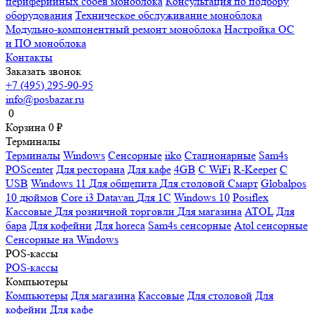
периферийных сбоев моноблока
Консультация по подбору
оборудования
Техническое обслуживание моноблока
Модульно-компонентный ремонт моноблока
Настройка ОС
и ПО моноблока
Контакты
Заказать звонок
+7 (495) 295-90-95
info@posbazar.ru
0
Корзина
0
₽
Терминалы
Терминалы
Windows
Сенсорные
iiko
Стационарные
Sam4s
POScenter
Для ресторана
Для кафе
4GB
С WiFi
R-Keeper
С
USB
Windows 11
Для общепита
Для столовой
Смарт
Globalpos
10 дюймов
Core i3
Datavan
Для 1С
Windows 10
Posiflex
Кассовые
Для розничной торговли
Для магазина
ATOL
Для
бара
Для кофейни
Для horeca
Sam4s сенсорные
Atol сенсорные
Сенсорные на Windows
POS-кассы
POS-кассы
Компьютеры
Компьютеры
Для магазина
Кассовые
Для столовой
Для
кофейни
Для кафе