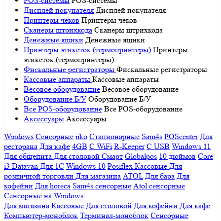
POS-системы
POS-системы
Дисплей покупателя
Дисплей покупателя
Принтеры чеков
Принтеры чеков
Сканеры штрихкода
Сканеры штрихкода
Денежные ящики
Денежные ящики
Принтеры этикеток (термопринтеры)
Принтеры
этикеток (термопринтеры)
Фискальные регистраторы
Фискальные регистраторы
Кассовые аппараты
Кассовые аппараты
Весовое оборудование
Весовое оборудование
Оборудование Б/У
Оборудование Б/У
Все POS-оборудование
Все POS-оборудование
Аксессуары
Аксессуары
Windows
Сенсорные
iiko
Стационарные
Sam4s
POScenter
Для
ресторана
Для кафе
4GB
С WiFi
R-Keeper
С USB
Windows 11
Для общепита
Для столовой
Смарт
Globalpos
10 дюймов
Core
i3
Datavan
Для 1С
Windows 10
Posiflex
Кассовые
Для
розничной торговли
Для магазина
ATOL
Для бара
Для
кофейни
Для horeca
Sam4s сенсорные
Atol сенсорные
Сенсорные на Windows
Для магазина
Кассовые
Для столовой
Для кофейни
Для кафе
Компьютер-моноблок
Терминал-моноблок
Сенсорные