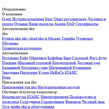
Оборудование
О компании
О нас
История компании
Блог
Опыт рестораторов
Доставка и
оплата
Отзывы
Наши проекты
Акции
FAQ
Сертификаты
Автоматизация iiko
iiko
Купить iiko
iiko cloud
iiko в Москве
Тарифы
Установка
Обучение
Техническая поддержка
Автоматизация
Ресторана
Кафе
Общепита
Кофейни
Бара
Столовой
Фаст фуда
Пекарни
Школьной столовой
Кондитерской
Доставки еды
Кальянной
Ресторана суши
Шаурмишной
Кулинарии
Заведения
Пиццерии
Кухни
HoReCa
ЕГАИС
Цена
Приложения для iiko
Приложения для iiko
Интеграционные модули
Обучение бухгалтер-калькулятор
Номенклатура
ЕГАИС
Инвентаризация
Производство и
логистика
Сотрудники
Справочники
Финансы
Честный знак
Тест-драйв iiko и оборудования