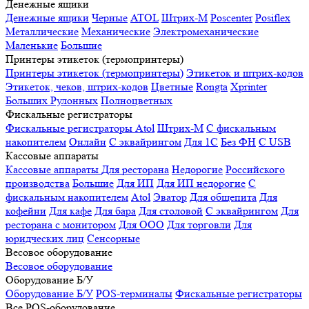
Денежные ящики
Денежные ящики
Черные
ATOL
Штрих-М
Poscenter
Posiflex
Металлические
Механические
Электромеханические
Маленькие
Большие
Принтеры этикеток (термопринтеры)
Принтеры этикеток (термопринтеры)
Этикеток и штрих-кодов
Этикеток, чеков, штрих-кодов
Цветные
Rongta
Xprinter
Больших
Рулонных
Полноцветных
Фискальные регистраторы
Фискальные регистраторы
Atol
Штрих-М
С фискальным
накопителем
Онлайн
С эквайрингом
Для 1С
Без ФН
С USB
Кассовые аппараты
Кассовые аппараты
Для ресторана
Недорогие
Российского
производства
Большие
Для ИП
Для ИП недорогие
С
фискальным накопителем
Atol
Эватор
Для общепита
Для
кофейни
Для кафе
Для бара
Для столовой
С эквайрингом
Для
ресторана с монитором
Для ООО
Для торговли
Для
юридческих лиц
Сенсорные
Весовое оборудование
Весовое оборудование
Оборудование Б/У
Оборудование Б/У
POS-терминалы
Фискальные регистраторы
Все POS-оборудование