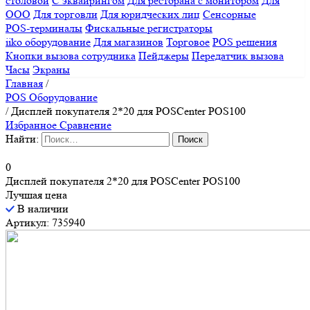
столовой
С эквайрингом
Для ресторана с монитором
Для
ООО
Для торговли
Для юридческих лиц
Сенсорные
POS-терминалы
Фискальные регистраторы
iiko оборудование
Для магазинов
Торговое
POS решения
Кнопки вызова сотрудника
Пейджеры
Передатчик вызова
Часы
Экраны
Главная
/
POS Оборудование
/
Дисплей покупателя 2*20 для POSCenter POS100
Избранное
Сравнение
Найти:
0
Дисплей покупателя 2*20 для POSCenter POS100
Лучшая цена
В наличии
Артикул: 735940