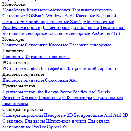
Моноблоки
Моноблоки
Компьютер-моноблок
Терминал-моноблок
Сенсорные
POSBank
Windows
Атол
Кассовые
Кассовый
компьютер-моноблок
Сенсорные Sam4s
Atol сенсорные
Posiflex сенсорные
Для ресторана
Для общепита
Терминалы-
моноблоки сенсорные
Кассовые сенсорные
PosCenter
4GB
Мониторы
Мониторы
Сенсорные
Кассовые
Кассовые сенсорные
Планшеты
Планшеты
Терминалы-планшеты
POS-системы
POS-системы
iiko
Для кофейни
Для розничной торговли
Дисплей покупателя
Дисплей покупателя
Сенсорный
Atol
Принтеры чеков
Принтеры чеков
iiko
Rongta
Paytor
Posiflex
Atol
Sam4s
Poscenter
Xprinter
Терминалы
POS-принтеры
С фискальным
накопителем
Сканеры штрихкода
Сканеры штрихкода
Недорогие
2D
Беспроводные
Atol
Atol 2D
С экраном
Для кассы
Штрих-кода и чеков
Для склада
беспроводные
PayTor
CipherLab