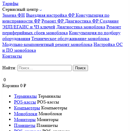
Тарифы
Сервисный центр
Замена ФН
Выездная настройка ФР
Консультация по
неисправности ФР
Ремонт ФР
Диагностика ФР
Создание
ЭЦП/ЕГАИС и ЧЗ ключей
Диагностика моноблока
Ремонт
периферийных сбоев моноблока
Консультация по подбору
оборудования
Техническое обслуживание моноблока
Модульно-компонентный ремонт моноблока
Настройка ОС
и ПО моноблока
Контакты
Найти:
0
Корзина
0
₽
Терминалы
Терминалы
POS-кассы
POS-кассы
Компьютеры
Компьютеры
Моноблоки
Моноблоки
Мониторы
Мониторы
Планшеты
Планшеты