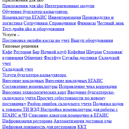
Приложения для iiko
Интеграционные модули
Обучение бухгалтер-калькулятор
Номенклатура
ЕГАИС
Инвентаризация
Производство и
логистика
Сотрудники
Справочники
Финансы
Честный знак
Тест-драйв iiko и оборудования
Услуги
Постановка онлайн-кассы на учет
Выкуп оборудования
Типовые решения
Кафе
Ресторан
Бар
Ночной клуб
Кофейня
Шаурма
Столовая/
кулинария
Общепит
Фастфуд
Службы доставки
Складской
учет
Складской учет
Услуги бухгалтера-калькулятора
Внесение накладных
Внесение накладных ЕГАИС
Составление номенклатуры
Исправление чека коррекции
Внесение технологических карт
Введение бухгалтерско-
складского учёта
Просчет себестоимости по новому
поставщику
Разбор ошибок складского учета
Подвязка кодов
к товарам ТН ВЭД
Настройка номенклатуры для работы с
ЕГАИС и ЧЗ
Списание алкоголя помарочно в ЕГАИС
Цифровизация ресторана
Автоматизация доставки еды
Цифровая лояльность для ресторанов
ККТ