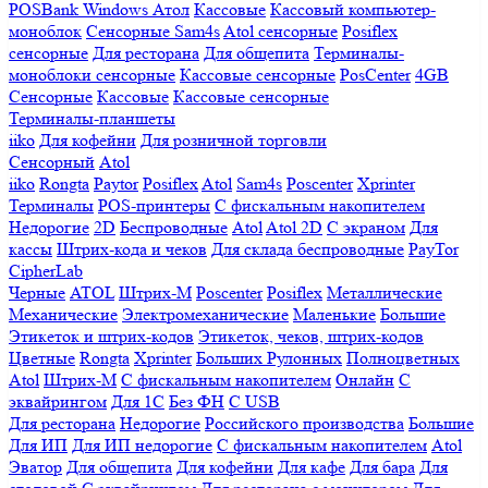
POSBank
Windows
Атол
Кассовые
Кассовый компьютер-
моноблок
Сенсорные Sam4s
Atol сенсорные
Posiflex
сенсорные
Для ресторана
Для общепита
Терминалы-
моноблоки сенсорные
Кассовые сенсорные
PosCenter
4GB
Сенсорные
Кассовые
Кассовые сенсорные
Терминалы-планшеты
iiko
Для кофейни
Для розничной торговли
Сенсорный
Atol
iiko
Rongta
Paytor
Posiflex
Atol
Sam4s
Poscenter
Xprinter
Терминалы
POS-принтеры
С фискальным накопителем
Недорогие
2D
Беспроводные
Atol
Atol 2D
С экраном
Для
кассы
Штрих-кода и чеков
Для склада беспроводные
PayTor
CipherLab
Черные
ATOL
Штрих-М
Poscenter
Posiflex
Металлические
Механические
Электромеханические
Маленькие
Большие
Этикеток и штрих-кодов
Этикеток, чеков, штрих-кодов
Цветные
Rongta
Xprinter
Больших
Рулонных
Полноцветных
Atol
Штрих-М
С фискальным накопителем
Онлайн
С
эквайрингом
Для 1С
Без ФН
С USB
Для ресторана
Недорогие
Российского производства
Большие
Для ИП
Для ИП недорогие
С фискальным накопителем
Atol
Эватор
Для общепита
Для кофейни
Для кафе
Для бара
Для