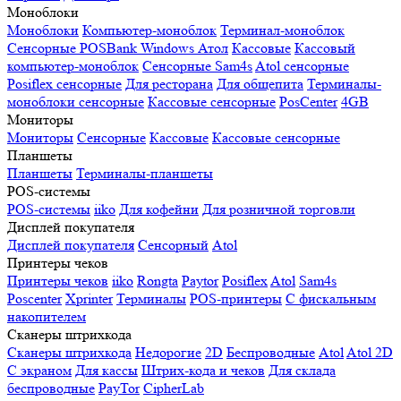
Моноблоки
Моноблоки
Компьютер-моноблок
Терминал-моноблок
Сенсорные
POSBank
Windows
Атол
Кассовые
Кассовый
компьютер-моноблок
Сенсорные Sam4s
Atol сенсорные
Posiflex сенсорные
Для ресторана
Для общепита
Терминалы-
моноблоки сенсорные
Кассовые сенсорные
PosCenter
4GB
Мониторы
Мониторы
Сенсорные
Кассовые
Кассовые сенсорные
Планшеты
Планшеты
Терминалы-планшеты
POS-системы
POS-системы
iiko
Для кофейни
Для розничной торговли
Дисплей покупателя
Дисплей покупателя
Сенсорный
Atol
Принтеры чеков
Принтеры чеков
iiko
Rongta
Paytor
Posiflex
Atol
Sam4s
Poscenter
Xprinter
Терминалы
POS-принтеры
С фискальным
накопителем
Сканеры штрихкода
Сканеры штрихкода
Недорогие
2D
Беспроводные
Atol
Atol 2D
С экраном
Для кассы
Штрих-кода и чеков
Для склада
беспроводные
PayTor
CipherLab