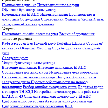
Приложения для iiko
Интеграционные модули
Обучение бухгалтер-калькулятор
Номенклатура
ЕГАИС
Инвентаризация
Производство и
логистика
Сотрудники
Справочники
Финансы
Честный знак
Тест-драйв iiko и оборудования
Услуги
Постановка онлайн-кассы на учет
Выкуп оборудования
Типовые решения
Кафе
Ресторан
Бар
Ночной клуб
Кофейня
Шаурма
Столовая/
кулинария
Общепит
Фастфуд
Службы доставки
Складской
учет
Складской учет
Услуги бухгалтера-калькулятора
Внесение накладных
Внесение накладных ЕГАИС
Составление номенклатуры
Исправление чека коррекции
Внесение технологических карт
Введение бухгалтерско-
складского учёта
Просчет себестоимости по новому
поставщику
Разбор ошибок складского учета
Подвязка кодов
к товарам ТН ВЭД
Настройка номенклатуры для работы с
ЕГАИС и ЧЗ
Списание алкоголя помарочно в ЕГАИС
Цифровизация ресторана
Автоматизация доставки еды
Цифровая лояльность для ресторанов
ККТ