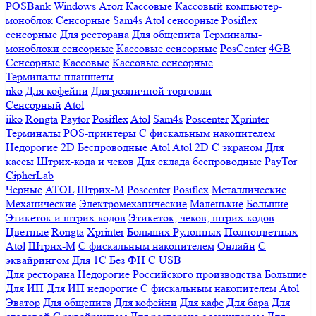
POSBank
Windows
Атол
Кассовые
Кассовый компьютер-
моноблок
Сенсорные Sam4s
Atol сенсорные
Posiflex
сенсорные
Для ресторана
Для общепита
Терминалы-
моноблоки сенсорные
Кассовые сенсорные
PosCenter
4GB
Сенсорные
Кассовые
Кассовые сенсорные
Терминалы-планшеты
iiko
Для кофейни
Для розничной торговли
Сенсорный
Atol
iiko
Rongta
Paytor
Posiflex
Atol
Sam4s
Poscenter
Xprinter
Терминалы
POS-принтеры
С фискальным накопителем
Недорогие
2D
Беспроводные
Atol
Atol 2D
С экраном
Для
кассы
Штрих-кода и чеков
Для склада беспроводные
PayTor
CipherLab
Черные
ATOL
Штрих-М
Poscenter
Posiflex
Металлические
Механические
Электромеханические
Маленькие
Большие
Этикеток и штрих-кодов
Этикеток, чеков, штрих-кодов
Цветные
Rongta
Xprinter
Больших
Рулонных
Полноцветных
Atol
Штрих-М
С фискальным накопителем
Онлайн
С
эквайрингом
Для 1С
Без ФН
С USB
Для ресторана
Недорогие
Российского производства
Большие
Для ИП
Для ИП недорогие
С фискальным накопителем
Atol
Эватор
Для общепита
Для кофейни
Для кафе
Для бара
Для