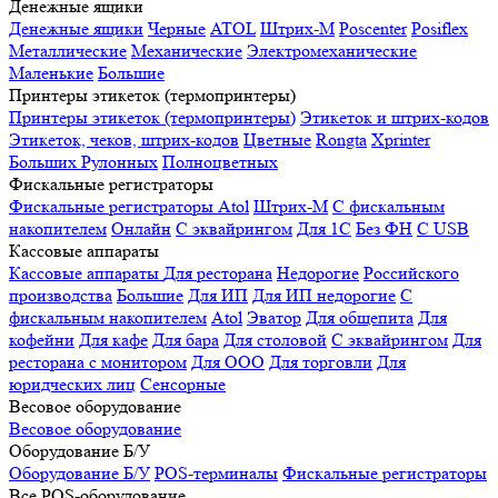
Денежные ящики
Денежные ящики
Черные
ATOL
Штрих-М
Poscenter
Posiflex
Металлические
Механические
Электромеханические
Маленькие
Большие
Принтеры этикеток (термопринтеры)
Принтеры этикеток (термопринтеры)
Этикеток и штрих-кодов
Этикеток, чеков, штрих-кодов
Цветные
Rongta
Xprinter
Больших
Рулонных
Полноцветных
Фискальные регистраторы
Фискальные регистраторы
Atol
Штрих-М
С фискальным
накопителем
Онлайн
С эквайрингом
Для 1С
Без ФН
С USB
Кассовые аппараты
Кассовые аппараты
Для ресторана
Недорогие
Российского
производства
Большие
Для ИП
Для ИП недорогие
С
фискальным накопителем
Atol
Эватор
Для общепита
Для
кофейни
Для кафе
Для бара
Для столовой
С эквайрингом
Для
ресторана с монитором
Для ООО
Для торговли
Для
юридческих лиц
Сенсорные
Весовое оборудование
Весовое оборудование
Оборудование Б/У
Оборудование Б/У
POS-терминалы
Фискальные регистраторы
Все POS-оборудование