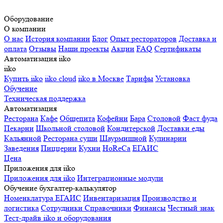
Оборудование
О компании
О нас
История компании
Блог
Опыт рестораторов
Доставка и
оплата
Отзывы
Наши проекты
Акции
FAQ
Сертификаты
Автоматизация iiko
iiko
Купить iiko
iiko cloud
iiko в Москве
Тарифы
Установка
Обучение
Техническая поддержка
Автоматизация
Ресторана
Кафе
Общепита
Кофейни
Бара
Столовой
Фаст фуда
Пекарни
Школьной столовой
Кондитерской
Доставки еды
Кальянной
Ресторана суши
Шаурмишной
Кулинарии
Заведения
Пиццерии
Кухни
HoReCa
ЕГАИС
Цена
Приложения для iiko
Приложения для iiko
Интеграционные модули
Обучение бухгалтер-калькулятор
Номенклатура
ЕГАИС
Инвентаризация
Производство и
логистика
Сотрудники
Справочники
Финансы
Честный знак
Тест-драйв iiko и оборудования