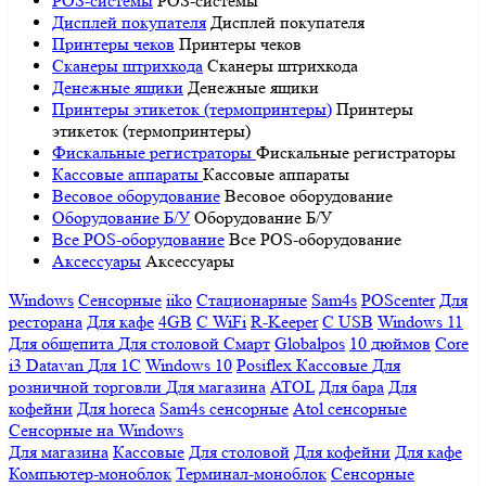
POS-системы
POS-системы
Дисплей покупателя
Дисплей покупателя
Принтеры чеков
Принтеры чеков
Сканеры штрихкода
Сканеры штрихкода
Денежные ящики
Денежные ящики
Принтеры этикеток (термопринтеры)
Принтеры
этикеток (термопринтеры)
Фискальные регистраторы
Фискальные регистраторы
Кассовые аппараты
Кассовые аппараты
Весовое оборудование
Весовое оборудование
Оборудование Б/У
Оборудование Б/У
Все POS-оборудование
Все POS-оборудование
Аксессуары
Аксессуары
Windows
Сенсорные
iiko
Стационарные
Sam4s
POScenter
Для
ресторана
Для кафе
4GB
С WiFi
R-Keeper
С USB
Windows 11
Для общепита
Для столовой
Смарт
Globalpos
10 дюймов
Core
i3
Datavan
Для 1С
Windows 10
Posiflex
Кассовые
Для
розничной торговли
Для магазина
ATOL
Для бара
Для
кофейни
Для horeca
Sam4s сенсорные
Atol сенсорные
Сенсорные на Windows
Для магазина
Кассовые
Для столовой
Для кофейни
Для кафе
Компьютер-моноблок
Терминал-моноблок
Сенсорные