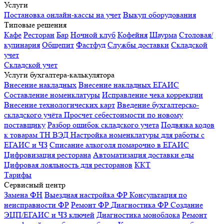
Услуги
Постановка онлайн-кассы на учет
Выкуп оборудования
Типовые решения
Кафе
Ресторан
Бар
Ночной клуб
Кофейня
Шаурма
Столовая/
кулинария
Общепит
Фастфуд
Службы доставки
Складской
учет
Складской учет
Услуги бухгалтера-калькулятора
Внесение накладных
Внесение накладных ЕГАИС
Составление номенклатуры
Исправление чека коррекции
Внесение технологических карт
Введение бухгалтерско-
складского учёта
Просчет себестоимости по новому
поставщику
Разбор ошибок складского учета
Подвязка кодов
к товарам ТН ВЭД
Настройка номенклатуры для работы с
ЕГАИС и ЧЗ
Списание алкоголя помарочно в ЕГАИС
Цифровизация ресторана
Автоматизация доставки еды
Цифровая лояльность для ресторанов
ККТ
Тарифы
Сервисный центр
Замена ФН
Выездная настройка ФР
Консультация по
неисправности ФР
Ремонт ФР
Диагностика ФР
Создание
ЭЦП/ЕГАИС и ЧЗ ключей
Диагностика моноблока
Ремонт