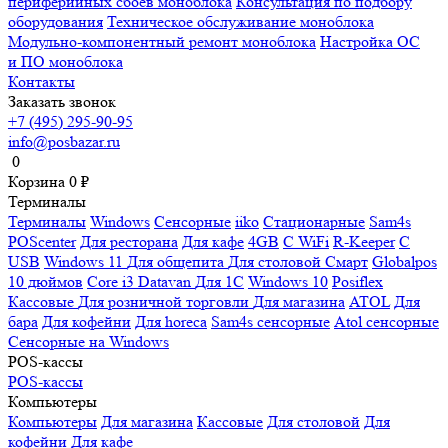
периферийных сбоев моноблока
Консультация по подбору
оборудования
Техническое обслуживание моноблока
Модульно-компонентный ремонт моноблока
Настройка ОС
и ПО моноблока
Контакты
Заказать звонок
+7 (495) 295-90-95
info@posbazar.ru
0
Корзина
0
₽
Терминалы
Терминалы
Windows
Сенсорные
iiko
Стационарные
Sam4s
POScenter
Для ресторана
Для кафе
4GB
С WiFi
R-Keeper
С
USB
Windows 11
Для общепита
Для столовой
Смарт
Globalpos
10 дюймов
Core i3
Datavan
Для 1С
Windows 10
Posiflex
Кассовые
Для розничной торговли
Для магазина
ATOL
Для
бара
Для кофейни
Для horeca
Sam4s сенсорные
Atol сенсорные
Сенсорные на Windows
POS-кассы
POS-кассы
Компьютеры
Компьютеры
Для магазина
Кассовые
Для столовой
Для
кофейни
Для кафе