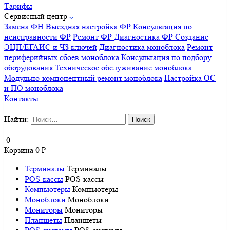
Тарифы
Сервисный центр
Замена ФН
Выездная настройка ФР
Консультация по
неисправности ФР
Ремонт ФР
Диагностика ФР
Создание
ЭЦП/ЕГАИС и ЧЗ ключей
Диагностика моноблока
Ремонт
периферийных сбоев моноблока
Консультация по подбору
оборудования
Техническое обслуживание моноблока
Модульно-компонентный ремонт моноблока
Настройка ОС
и ПО моноблока
Контакты
Найти:
0
Корзина
0
₽
Терминалы
Терминалы
POS-кассы
POS-кассы
Компьютеры
Компьютеры
Моноблоки
Моноблоки
Мониторы
Мониторы
Планшеты
Планшеты