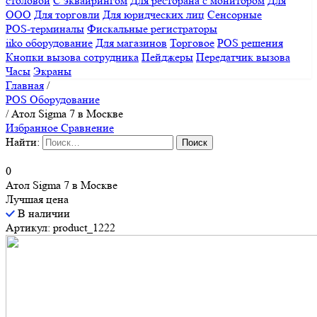
столовой
С эквайрингом
Для ресторана с монитором
Для
ООО
Для торговли
Для юридческих лиц
Сенсорные
POS-терминалы
Фискальные регистраторы
iiko оборудование
Для магазинов
Торговое
POS решения
Кнопки вызова сотрудника
Пейджеры
Передатчик вызова
Часы
Экраны
Главная
/
POS Оборудование
/
Атол Sigma 7 в Москве
Избранное
Сравнение
Найти:
0
Атол Sigma 7 в Москве
Лучшая цена
В наличии
Артикул: product_1222