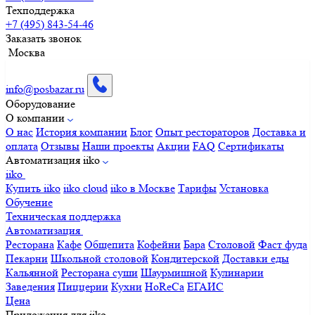
Техподдержка
+7 (495) 843-54-46
Заказать звонок
Москва
info@posbazar.ru
Оборудование
О компании
О нас
История компании
Блог
Опыт рестораторов
Доставка и
оплата
Отзывы
Наши проекты
Акции
FAQ
Сертификаты
Автоматизация iiko
iiko
Купить iiko
iiko cloud
iiko в Москве
Тарифы
Установка
Обучение
Техническая поддержка
Автоматизация
Ресторана
Кафе
Общепита
Кофейни
Бара
Столовой
Фаст фуда
Пекарни
Школьной столовой
Кондитерской
Доставки еды
Кальянной
Ресторана суши
Шаурмишной
Кулинарии
Заведения
Пиццерии
Кухни
HoReCa
ЕГАИС
Цена
Приложения для iiko