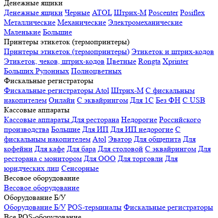
Денежные ящики
Денежные ящики
Черные
ATOL
Штрих-М
Poscenter
Posiflex
Металлические
Механические
Электромеханические
Маленькие
Большие
Принтеры этикеток (термопринтеры)
Принтеры этикеток (термопринтеры)
Этикеток и штрих-кодов
Этикеток, чеков, штрих-кодов
Цветные
Rongta
Xprinter
Больших
Рулонных
Полноцветных
Фискальные регистраторы
Фискальные регистраторы
Atol
Штрих-М
С фискальным
накопителем
Онлайн
С эквайрингом
Для 1С
Без ФН
С USB
Кассовые аппараты
Кассовые аппараты
Для ресторана
Недорогие
Российского
производства
Большие
Для ИП
Для ИП недорогие
С
фискальным накопителем
Atol
Эватор
Для общепита
Для
кофейни
Для кафе
Для бара
Для столовой
С эквайрингом
Для
ресторана с монитором
Для ООО
Для торговли
Для
юридческих лиц
Сенсорные
Весовое оборудование
Весовое оборудование
Оборудование Б/У
Оборудование Б/У
POS-терминалы
Фискальные регистраторы
Все POS-оборудование