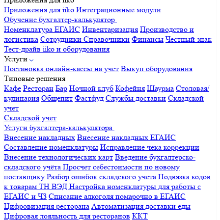
Приложения для iiko
Интеграционные модули
Обучение бухгалтер-калькулятор
Номенклатура
ЕГАИС
Инвентаризация
Производство и
логистика
Сотрудники
Справочники
Финансы
Честный знак
Тест-драйв iiko и оборудования
Услуги
Постановка онлайн-кассы на учет
Выкуп оборудования
Типовые решения
Кафе
Ресторан
Бар
Ночной клуб
Кофейня
Шаурма
Столовая/
кулинария
Общепит
Фастфуд
Службы доставки
Складской
учет
Складской учет
Услуги бухгалтера-калькулятора
Внесение накладных
Внесение накладных ЕГАИС
Составление номенклатуры
Исправление чека коррекции
Внесение технологических карт
Введение бухгалтерско-
складского учёта
Просчет себестоимости по новому
поставщику
Разбор ошибок складского учета
Подвязка кодов
к товарам ТН ВЭД
Настройка номенклатуры для работы с
ЕГАИС и ЧЗ
Списание алкоголя помарочно в ЕГАИС
Цифровизация ресторана
Автоматизация доставки еды
Цифровая лояльность для ресторанов
ККТ