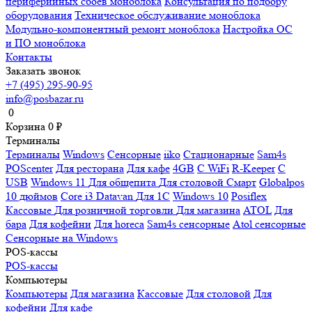
периферийных сбоев моноблока
Консультация по подбору
оборудования
Техническое обслуживание моноблока
Модульно-компонентный ремонт моноблока
Настройка ОС
и ПО моноблока
Контакты
Заказать звонок
+7 (495) 295-90-95
info@posbazar.ru
0
Корзина
0
₽
Терминалы
Терминалы
Windows
Сенсорные
iiko
Стационарные
Sam4s
POScenter
Для ресторана
Для кафе
4GB
С WiFi
R-Keeper
С
USB
Windows 11
Для общепита
Для столовой
Смарт
Globalpos
10 дюймов
Core i3
Datavan
Для 1С
Windows 10
Posiflex
Кассовые
Для розничной торговли
Для магазина
ATOL
Для
бара
Для кофейни
Для horeca
Sam4s сенсорные
Atol сенсорные
Сенсорные на Windows
POS-кассы
POS-кассы
Компьютеры
Компьютеры
Для магазина
Кассовые
Для столовой
Для
кофейни
Для кафе