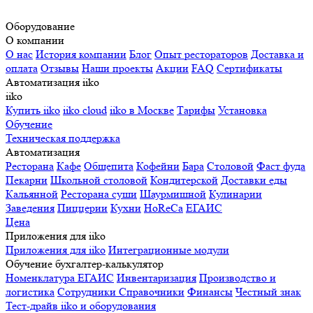
Оборудование
О компании
О нас
История компании
Блог
Опыт рестораторов
Доставка и
оплата
Отзывы
Наши проекты
Акции
FAQ
Сертификаты
Автоматизация iiko
iiko
Купить iiko
iiko cloud
iiko в Москве
Тарифы
Установка
Обучение
Техническая поддержка
Автоматизация
Ресторана
Кафе
Общепита
Кофейни
Бара
Столовой
Фаст фуда
Пекарни
Школьной столовой
Кондитерской
Доставки еды
Кальянной
Ресторана суши
Шаурмишной
Кулинарии
Заведения
Пиццерии
Кухни
HoReCa
ЕГАИС
Цена
Приложения для iiko
Приложения для iiko
Интеграционные модули
Обучение бухгалтер-калькулятор
Номенклатура
ЕГАИС
Инвентаризация
Производство и
логистика
Сотрудники
Справочники
Финансы
Честный знак
Тест-драйв iiko и оборудования