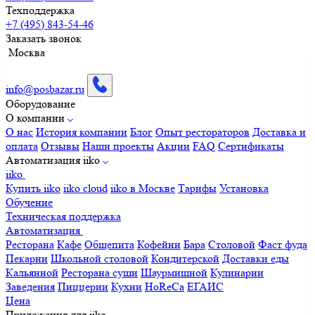
Техподдержка
+7 (495) 843-54-46
Заказать звонок
Москва
info@posbazar.ru
Оборудование
О компании
О нас
История компании
Блог
Опыт рестораторов
Доставка и
оплата
Отзывы
Наши проекты
Акции
FAQ
Сертификаты
Автоматизация iiko
iiko
Купить iiko
iiko cloud
iiko в Москве
Тарифы
Установка
Обучение
Техническая поддержка
Автоматизация
Ресторана
Кафе
Общепита
Кофейни
Бара
Столовой
Фаст фуда
Пекарни
Школьной столовой
Кондитерской
Доставки еды
Кальянной
Ресторана суши
Шаурмишной
Кулинарии
Заведения
Пиццерии
Кухни
HoReCa
ЕГАИС
Цена
Приложения для iiko