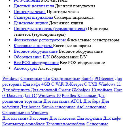
POS-системы
POS-системы
Дисплей покупателя
Дисплей покупателя
Принтеры чеков
Принтеры чеков
Сканеры штрихкода
Сканеры штрихкода
Денежные ящики
Денежные ящики
Принтеры этикеток (термопринтеры)
Принтеры
этикеток (термопринтеры)
Фискальные регистраторы
Фискальные регистраторы
Кассовые аппараты
Кассовые аппараты
Весовое оборудование
Весовое оборудование
Оборудование Б/У
Оборудование Б/У
Все POS-оборудование
Все POS-оборудование
Аксессуары
Аксессуары
Windows
Сенсорные
iiko
Стационарные
Sam4s
POScenter
Для
ресторана
Для кафе
4GB
С WiFi
R-Keeper
С USB
Windows 11
Для общепита
Для столовой
Смарт
Globalpos
10 дюймов
Core
i3
Datavan
Для 1С
Windows 10
Posiflex
Кассовые
Для
розничной торговли
Для магазина
ATOL
Для бара
Для
кофейни
Для horeca
Sam4s сенсорные
Atol сенсорные
Сенсорные на Windows
Для магазина
Кассовые
Для столовой
Для кофейни
Для кафе
Компьютер-моноблок
Терминал-моноблок
Сенсорные