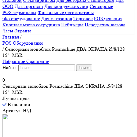
столовой
С эквайрингом
Для ресторана с монитором
Для
ООО
Для торговли
Для юридческих лиц
Сенсорные
POS-терминалы
Фискальные регистраторы
iiko оборудование
Для магазинов
Торговое
POS решения
Кнопки вызова сотрудника
Пейджеры
Передатчик вызова
Часы
Экраны
Главная
/
POS Оборудование
/
Сенсорный моноблок Posmachine ДВА ЭКРАНА i5/8/128
15"+MSR
Избранное
Сравнение
Найти:
0
Сенсорный моноблок Posmachine ДВА ЭКРАНА i5/8/128
15"+MSR
Лучшая цена
В наличии
Артикул: Н/Д