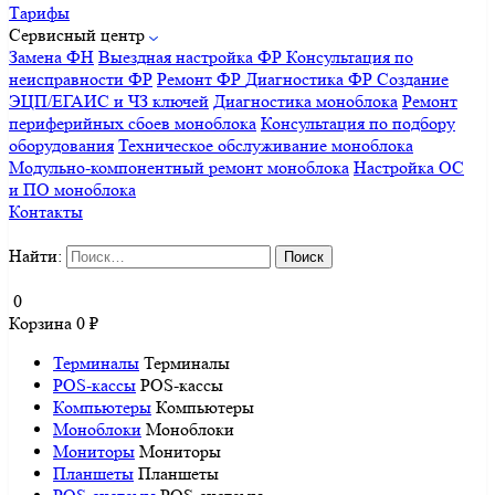
Тарифы
Сервисный центр
Замена ФН
Выездная настройка ФР
Консультация по
неисправности ФР
Ремонт ФР
Диагностика ФР
Создание
ЭЦП/ЕГАИС и ЧЗ ключей
Диагностика моноблока
Ремонт
периферийных сбоев моноблока
Консультация по подбору
оборудования
Техническое обслуживание моноблока
Модульно-компонентный ремонт моноблока
Настройка ОС
и ПО моноблока
Контакты
Найти:
0
Корзина
0
₽
Терминалы
Терминалы
POS-кассы
POS-кассы
Компьютеры
Компьютеры
Моноблоки
Моноблоки
Мониторы
Мониторы
Планшеты
Планшеты