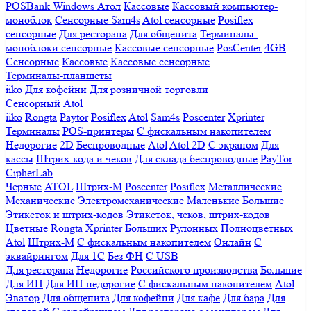
POSBank
Windows
Атол
Кассовые
Кассовый компьютер-
моноблок
Сенсорные Sam4s
Atol сенсорные
Posiflex
сенсорные
Для ресторана
Для общепита
Терминалы-
моноблоки сенсорные
Кассовые сенсорные
PosCenter
4GB
Сенсорные
Кассовые
Кассовые сенсорные
Терминалы-планшеты
iiko
Для кофейни
Для розничной торговли
Сенсорный
Atol
iiko
Rongta
Paytor
Posiflex
Atol
Sam4s
Poscenter
Xprinter
Терминалы
POS-принтеры
С фискальным накопителем
Недорогие
2D
Беспроводные
Atol
Atol 2D
С экраном
Для
кассы
Штрих-кода и чеков
Для склада беспроводные
PayTor
CipherLab
Черные
ATOL
Штрих-М
Poscenter
Posiflex
Металлические
Механические
Электромеханические
Маленькие
Большие
Этикеток и штрих-кодов
Этикеток, чеков, штрих-кодов
Цветные
Rongta
Xprinter
Больших
Рулонных
Полноцветных
Atol
Штрих-М
С фискальным накопителем
Онлайн
С
эквайрингом
Для 1С
Без ФН
С USB
Для ресторана
Недорогие
Российского производства
Большие
Для ИП
Для ИП недорогие
С фискальным накопителем
Atol
Эватор
Для общепита
Для кофейни
Для кафе
Для бара
Для