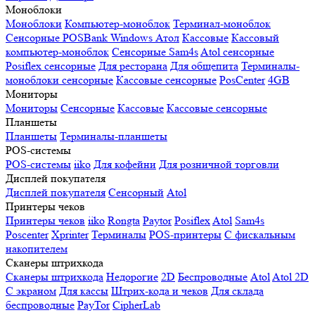
Моноблоки
Моноблоки
Компьютер-моноблок
Терминал-моноблок
Сенсорные
POSBank
Windows
Атол
Кассовые
Кассовый
компьютер-моноблок
Сенсорные Sam4s
Atol сенсорные
Posiflex сенсорные
Для ресторана
Для общепита
Терминалы-
моноблоки сенсорные
Кассовые сенсорные
PosCenter
4GB
Мониторы
Мониторы
Сенсорные
Кассовые
Кассовые сенсорные
Планшеты
Планшеты
Терминалы-планшеты
POS-системы
POS-системы
iiko
Для кофейни
Для розничной торговли
Дисплей покупателя
Дисплей покупателя
Сенсорный
Atol
Принтеры чеков
Принтеры чеков
iiko
Rongta
Paytor
Posiflex
Atol
Sam4s
Poscenter
Xprinter
Терминалы
POS-принтеры
С фискальным
накопителем
Сканеры штрихкода
Сканеры штрихкода
Недорогие
2D
Беспроводные
Atol
Atol 2D
С экраном
Для кассы
Штрих-кода и чеков
Для склада
беспроводные
PayTor
CipherLab