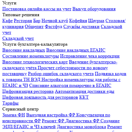
Услуги
Постановка онлайн-кассы на учет
Выкуп оборудования
Типовые решения
Кафе
Ресторан
Бар
Ночной клуб
Кофейня
Шаурма
Столовая/
кулинария
Общепит
Фастфуд
Службы доставки
Складской
учет
Складской учет
Услуги бухгалтера-калькулятора
Внесение накладных
Внесение накладных ЕГАИС
Составление номенклатуры
Исправление чека коррекции
Внесение технологических карт
Введение бухгалтерско-
складского учёта
Просчет себестоимости по новому
поставщику
Разбор ошибок складского учета
Подвязка кодов
к товарам ТН ВЭД
Настройка номенклатуры для работы с
ЕГАИС и ЧЗ
Списание алкоголя помарочно в ЕГАИС
Цифровизация ресторана
Автоматизация доставки еды
Цифровая лояльность для ресторанов
ККТ
Тарифы
Сервисный центр
Замена ФН
Выездная настройка ФР
Консультация по
неисправности ФР
Ремонт ФР
Диагностика ФР
Создание
ЭЦП/ЕГАИС и ЧЗ ключей
Диагностика моноблока
Ремонт