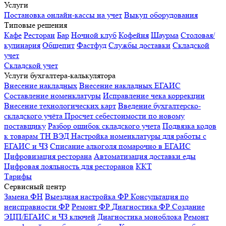
Услуги
Постановка онлайн-кассы на учет
Выкуп оборудования
Типовые решения
Кафе
Ресторан
Бар
Ночной клуб
Кофейня
Шаурма
Столовая/
кулинария
Общепит
Фастфуд
Службы доставки
Складской
учет
Складской учет
Услуги бухгалтера-калькулятора
Внесение накладных
Внесение накладных ЕГАИС
Составление номенклатуры
Исправление чека коррекции
Внесение технологических карт
Введение бухгалтерско-
складского учёта
Просчет себестоимости по новому
поставщику
Разбор ошибок складского учета
Подвязка кодов
к товарам ТН ВЭД
Настройка номенклатуры для работы с
ЕГАИС и ЧЗ
Списание алкоголя помарочно в ЕГАИС
Цифровизация ресторана
Автоматизация доставки еды
Цифровая лояльность для ресторанов
ККТ
Тарифы
Сервисный центр
Замена ФН
Выездная настройка ФР
Консультация по
неисправности ФР
Ремонт ФР
Диагностика ФР
Создание
ЭЦП/ЕГАИС и ЧЗ ключей
Диагностика моноблока
Ремонт