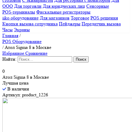
столовой
С эквайрингом
Для ресторана с монитором
Для
ООО
Для торговли
Для юридческих лиц
Сенсорные
POS-терминалы
Фискальные регистраторы
iiko оборудование
Для магазинов
Торговое
POS решения
Кнопки вызова сотрудника
Пейджеры
Передатчик вызова
Часы
Экраны
Главная
/
POS Оборудование
/
Атол Sigma 8 в Москве
Избранное
Сравнение
Найти:
0
Атол Sigma 8 в Москве
Лучшая цена
В наличии
Артикул: product_1226