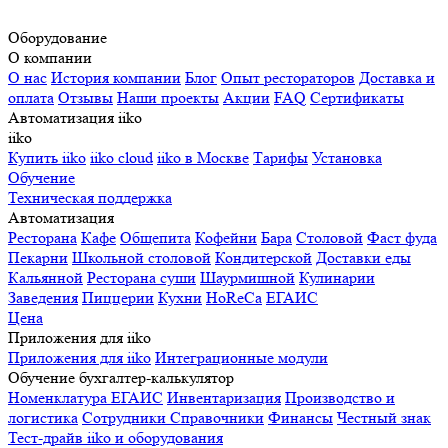
Оборудование
О компании
О нас
История компании
Блог
Опыт рестораторов
Доставка и
оплата
Отзывы
Наши проекты
Акции
FAQ
Сертификаты
Автоматизация iiko
iiko
Купить iiko
iiko cloud
iiko в Москве
Тарифы
Установка
Обучение
Техническая поддержка
Автоматизация
Ресторана
Кафе
Общепита
Кофейни
Бара
Столовой
Фаст фуда
Пекарни
Школьной столовой
Кондитерской
Доставки еды
Кальянной
Ресторана суши
Шаурмишной
Кулинарии
Заведения
Пиццерии
Кухни
HoReCa
ЕГАИС
Цена
Приложения для iiko
Приложения для iiko
Интеграционные модули
Обучение бухгалтер-калькулятор
Номенклатура
ЕГАИС
Инвентаризация
Производство и
логистика
Сотрудники
Справочники
Финансы
Честный знак
Тест-драйв iiko и оборудования