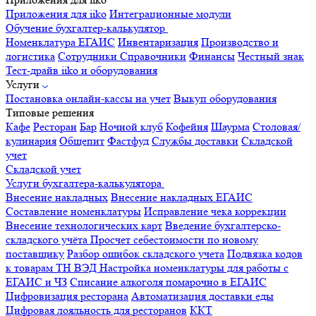
Приложения для iiko
Интеграционные модули
Обучение бухгалтер-калькулятор
Номенклатура
ЕГАИС
Инвентаризация
Производство и
логистика
Сотрудники
Справочники
Финансы
Честный знак
Тест-драйв iiko и оборудования
Услуги
Постановка онлайн-кассы на учет
Выкуп оборудования
Типовые решения
Кафе
Ресторан
Бар
Ночной клуб
Кофейня
Шаурма
Столовая/
кулинария
Общепит
Фастфуд
Службы доставки
Складской
учет
Складской учет
Услуги бухгалтера-калькулятора
Внесение накладных
Внесение накладных ЕГАИС
Составление номенклатуры
Исправление чека коррекции
Внесение технологических карт
Введение бухгалтерско-
складского учёта
Просчет себестоимости по новому
поставщику
Разбор ошибок складского учета
Подвязка кодов
к товарам ТН ВЭД
Настройка номенклатуры для работы с
ЕГАИС и ЧЗ
Списание алкоголя помарочно в ЕГАИС
Цифровизация ресторана
Автоматизация доставки еды
Цифровая лояльность для ресторанов
ККТ