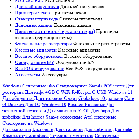
POS-системы
POS-системы
Дисплей покупателя
Дисплей покупателя
Принтеры чеков
Принтеры чеков
Сканеры штрихкода
Сканеры штрихкода
Денежные ящики
Денежные ящики
Принтеры этикеток (термопринтеры)
Принтеры
этикеток (термопринтеры)
Фискальные регистраторы
Фискальные регистраторы
Кассовые аппараты
Кассовые аппараты
Весовое оборудование
Весовое оборудование
Оборудование Б/У
Оборудование Б/У
Все POS-оборудование
Все POS-оборудование
Аксессуары
Аксессуары
Windows
Сенсорные
iiko
Стационарные
Sam4s
POScenter
Для
ресторана
Для кафе
4GB
С WiFi
R-Keeper
С USB
Windows 11
Для общепита
Для столовой
Смарт
Globalpos
10 дюймов
Core
i3
Datavan
Для 1С
Windows 10
Posiflex
Кассовые
Для
розничной торговли
Для магазина
ATOL
Для бара
Для
кофейни
Для horeca
Sam4s сенсорные
Atol сенсорные
Сенсорные на Windows
Для магазина
Кассовые
Для столовой
Для кофейни
Для кафе
Компьютер-моноблок
Терминал-моноблок
Сенсорные