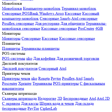
Моноблоки
Моноблоки
Компьютер-моноблок
Терминал-моноблок
Сенсорные
POSBank
Windows
Атол
Кассовые
Кассовый
компьютер-моноблок
Сенсорные Sam4s
Atol сенсорные
Posiflex сенсорные
Для ресторана
Для общепита
Терминалы-
моноблоки сенсорные
Кассовые сенсорные
PosCenter
4GB
Мониторы
Мониторы
Сенсорные
Кассовые
Кассовые сенсорные
Планшеты
Планшеты
Терминалы-планшеты
POS-системы
POS-системы
iiko
Для кофейни
Для розничной торговли
Дисплей покупателя
Дисплей покупателя
Сенсорный
Atol
Принтеры чеков
Принтеры чеков
iiko
Rongta
Paytor
Posiflex
Atol
Sam4s
Poscenter
Xprinter
Терминалы
POS-принтеры
С фискальным
накопителем
Сканеры штрихкода
Сканеры штрихкода
Недорогие
2D
Беспроводные
Atol
Atol 2D
С экраном
Для кассы
Штрих-кода и чеков
Для склада
беспроводные
PayTor
CipherLab