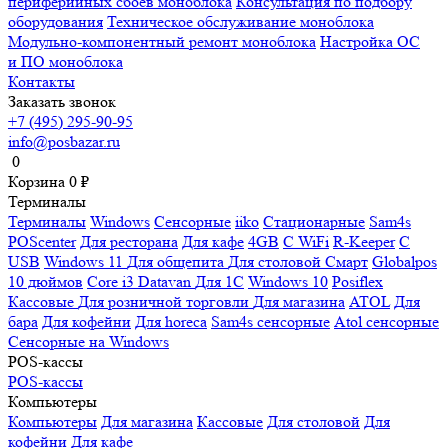
периферийных сбоев моноблока
Консультация по подбору
оборудования
Техническое обслуживание моноблока
Модульно-компонентный ремонт моноблока
Настройка ОС
и ПО моноблока
Контакты
Заказать звонок
+7 (495) 295-90-95
info@posbazar.ru
0
Корзина
0
₽
Терминалы
Терминалы
Windows
Сенсорные
iiko
Стационарные
Sam4s
POScenter
Для ресторана
Для кафе
4GB
С WiFi
R-Keeper
С
USB
Windows 11
Для общепита
Для столовой
Смарт
Globalpos
10 дюймов
Core i3
Datavan
Для 1С
Windows 10
Posiflex
Кассовые
Для розничной торговли
Для магазина
ATOL
Для
бара
Для кофейни
Для horeca
Sam4s сенсорные
Atol сенсорные
Сенсорные на Windows
POS-кассы
POS-кассы
Компьютеры
Компьютеры
Для магазина
Кассовые
Для столовой
Для
кофейни
Для кафе