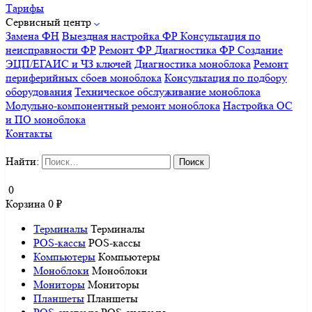
Тарифы
Сервисный центр
Замена ФН
Выездная настройка ФР
Консультация по
неисправности ФР
Ремонт ФР
Диагностика ФР
Создание
ЭЦП/ЕГАИС и ЧЗ ключей
Диагностика моноблока
Ремонт
периферийных сбоев моноблока
Консультация по подбору
оборудования
Техническое обслуживание моноблока
Модульно-компонентный ремонт моноблока
Настройка ОС
и ПО моноблока
Контакты
Найти:
0
Корзина
0
₽
Терминалы
Терминалы
POS-кассы
POS-кассы
Компьютеры
Компьютеры
Моноблоки
Моноблоки
Мониторы
Мониторы
Планшеты
Планшеты