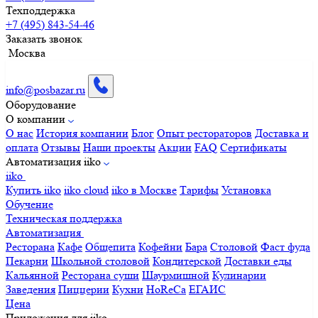
Техподдержка
+7 (495) 843-54-46
Заказать звонок
Москва
info@posbazar.ru
Оборудование
О компании
О нас
История компании
Блог
Опыт рестораторов
Доставка и
оплата
Отзывы
Наши проекты
Акции
FAQ
Сертификаты
Автоматизация iiko
iiko
Купить iiko
iiko cloud
iiko в Москве
Тарифы
Установка
Обучение
Техническая поддержка
Автоматизация
Ресторана
Кафе
Общепита
Кофейни
Бара
Столовой
Фаст фуда
Пекарни
Школьной столовой
Кондитерской
Доставки еды
Кальянной
Ресторана суши
Шаурмишной
Кулинарии
Заведения
Пиццерии
Кухни
HoReCa
ЕГАИС
Цена
Приложения для iiko