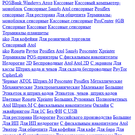
POSBank
Windows
Атол
Кассовые
Кассовый компьютер-
моноблок
Сенсорные Sam4s
Atol сенсорные
Posiflex
сенсорные
Для ресторана
Для общепита
Терминалы-
моноблоки сенсорные
Кассовые сенсорные
PosCenter
4GB
Сенсорные
Кассовые
Кассовые сенсорные
Терминалы-планшеты
iiko
Для кофейни
Для розничной торговли
Сенсорный
Atol
iiko
Rongta
Paytor
Posiflex
Atol
Sam4s
Poscenter
Xprinter
Терминалы
POS-принтеры
С фискальным накопителем
Недорогие
2D
Беспроводные
Atol
Atol 2D
С экраном
Для
кассы
Штрих-кода и чеков
Для склада беспроводные
PayTor
CipherLab
Черные
ATOL
Штрих-М
Poscenter
Posiflex
Металлические
Механические
Электромеханические
Маленькие
Большие
Этикеток и штрих-кодов
Этикеток, чеков, штрих-кодов
Цветные
Rongta
Xprinter
Больших
Рулонных
Полноцветных
Atol
Штрих-М
С фискальным накопителем
Онлайн
С
эквайрингом
Для 1С
Без ФН
С USB
Для ресторана
Недорогие
Российского производства
Большие
Для ИП
Для ИП недорогие
С фискальным накопителем
Atol
Эватор
Для общепита
Для кофейни
Для кафе
Для бара
Для