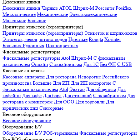
Денежные ящики
Денежные ящики
Черные
ATOL
Штрих-М
Poscenter
Posiflex
Металлические
Механические
Электромеханические
Маленькие
Большие
Принтеры этикеток (термопринтеры)
Принтеры этикеток (термопринтеры)
Этикеток и штрих-кодов
Этикеток, чеков, штрих-кодов
Цветные
Rongta
Xprinter
Больших
Рулонных
Полноцветных
Фискальные регистраторы
Фискальные регистраторы
Atol
Штрих-М
С фискальным
накопителем
Онлайн
С эквайрингом
Для 1С
Без ФН
С USB
Кассовые аппараты
Кассовые аппараты
Для ресторана
Недорогие
Российского
производства
Большие
Для ИП
Для ИП недорогие
С
фискальным накопителем
Atol
Эватор
Для общепита
Для
кофейни
Для кафе
Для бара
Для столовой
С эквайрингом
Для
ресторана с монитором
Для ООО
Для торговли
Для
юридческих лиц
Сенсорные
Весовое оборудование
Весовое оборудование
Оборудование Б/У
Оборудование Б/У
POS-терминалы
Фискальные регистраторы
Все POS-оборудование