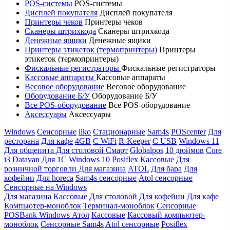
POS-системы
POS-системы
Дисплей покупателя
Дисплей покупателя
Принтеры чеков
Принтеры чеков
Сканеры штрихкода
Сканеры штрихкода
Денежные ящики
Денежные ящики
Принтеры этикеток (термопринтеры)
Принтеры
этикеток (термопринтеры)
Фискальные регистраторы
Фискальные регистраторы
Кассовые аппараты
Кассовые аппараты
Весовое оборудование
Весовое оборудование
Оборудование Б/У
Оборудование Б/У
Все POS-оборудование
Все POS-оборудование
Аксессуары
Аксессуары
Windows
Сенсорные
iiko
Стационарные
Sam4s
POScenter
Для
ресторана
Для кафе
4GB
С WiFi
R-Keeper
С USB
Windows 11
Для общепита
Для столовой
Смарт
Globalpos
10 дюймов
Core
i3
Datavan
Для 1С
Windows 10
Posiflex
Кассовые
Для
розничной торговли
Для магазина
ATOL
Для бара
Для
кофейни
Для horeca
Sam4s сенсорные
Atol сенсорные
Сенсорные на Windows
Для магазина
Кассовые
Для столовой
Для кофейни
Для кафе
Компьютер-моноблок
Терминал-моноблок
Сенсорные
POSBank
Windows
Атол
Кассовые
Кассовый компьютер-
моноблок
Сенсорные Sam4s
Atol сенсорные
Posiflex