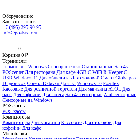
Оборудование
Заказать звонок
+7 (495) 295-90-95
info@posbazar.ru
0
Корзина
0
₽
Терминалы
Терминалы
Windows
Сенсорные
iiko
Стационарные
Sam4s
POScenter
Для ресторана
Для кафе
4GB
С WiFi
R-Keeper
С
USB
Windows 11
Для общепита
Для столовой
Смарт
Globalpos
10 дюймов
Core i3
Datavan
Для 1С
Windows 10
Posiflex
Кассовые
Для розничной торговли
Для магазина
ATOL
Для
бара
Для кофейни
Для horeca
Sam4s сенсорные
Atol сенсорные
Сенсорные на Windows
POS-кассы
POS-кассы
Компьютеры
Компьютеры
Для магазина
Кассовые
Для столовой
Для
кофейни
Для кафе
Моноблоки