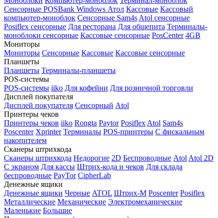
Моноблоки
Компьютер-моноблок
Терминал-моноблок
Сенсорные
POSBank
Windows
Атол
Кассовые
Кассовый
компьютер-моноблок
Сенсорные Sam4s
Atol сенсорные
Posiflex сенсорные
Для ресторана
Для общепита
Терминалы-
моноблоки сенсорные
Кассовые сенсорные
PosCenter
4GB
Мониторы
Мониторы
Сенсорные
Кассовые
Кассовые сенсорные
Планшеты
Планшеты
Терминалы-планшеты
POS-системы
POS-системы
iiko
Для кофейни
Для розничной торговли
Дисплей покупателя
Дисплей покупателя
Сенсорный
Atol
Принтеры чеков
Принтеры чеков
iiko
Rongta
Paytor
Posiflex
Atol
Sam4s
Poscenter
Xprinter
Терминалы
POS-принтеры
С фискальным
накопителем
Сканеры штрихкода
Сканеры штрихкода
Недорогие
2D
Беспроводные
Atol
Atol 2D
С экраном
Для кассы
Штрих-кода и чеков
Для склада
беспроводные
PayTor
CipherLab
Денежные ящики
Денежные ящики
Черные
ATOL
Штрих-М
Poscenter
Posiflex
Металлические
Механические
Электромеханические
Маленькие
Большие