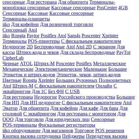
сенсорные
Для ресторана
Для общепита
Терминалы-
моноблоки сенсорные
Кассовые сенсорные
PosCenter
4GB
Сенсорные
Кассовые
Кассовые сенсорные
Терминалы-планшеты
iiko
Для кофейни
Для розничной торговли
Сенсорный
Atol
iiko
Rongta
Paytor
Posiflex
Atol
Sam4s
Poscenter
Xprinter
Терминалы
POS-принтеры
С фискальным накопителем
Недорогие
2D
Беспроводные
Atol
Atol 2D
С экраном
Для
кассы
Штрих-кода и чеков
Для склада беспроводные
PayTor
CipherLab
Черные
ATOL
Штрих-М
Poscenter
Posiflex
Металлические
Механические
Электромеханические
Маленькие
Большие
Этикеток и штрих-кодов
Этикеток, чеков, штрих-кодов
Цветные
Rongta
Xprinter
Больших
Рулонных
Полноцветных
Atol
Штрих-М
С фискальным накопителем
Онлайн
С
эквайрингом
Для 1С
Без ФН
С USB
Для ресторана
Недорогие
Российского производства
Большие
Для ИП
Для ИП недорогие
С фискальным накопителем
Atol
Эватор
Для общепита
Для кофейни
Для кафе
Для бара
Для
столовой
С эквайрингом
Для ресторана с монитором
Для
ООО
Для торговли
Для юридческих лиц
Сенсорные
POS-терминалы
Фискальные регистраторы
iiko оборудование
Для магазинов
Торговое
POS решения
Кнопки вызова сотрудника
Пейджеры
Передатчик вызова