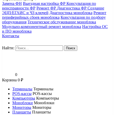
Замена ФН
Выездная настройка ФР
Консультация по
неисправности ФР
Ремонт ФР
Диагностика ФР
Создание
ЭЦП/ЕГАИС и ЧЗ ключей
Диагностика моноблока
Ремонт
периферийных сбоев моноблока
Консультация по подбору
оборудования
Техническое обслуживание моноблока
Модульно-компонентный ремонт моноблока
Настройка ОС
и ПО моноблока
Контакты
Найти:
0
Корзина
0
₽
Терминалы
Терминалы
POS-кассы
POS-кассы
Компьютеры
Компьютеры
Моноблоки
Моноблоки
Мониторы
Мониторы
Планшеты
Планшеты