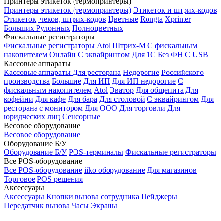
Принтеры этикеток (термопринтеры)
Принтеры этикеток (термопринтеры)
Этикеток и штрих-кодов
Этикеток, чеков, штрих-кодов
Цветные
Rongta
Xprinter
Больших
Рулонных
Полноцветных
Фискальные регистраторы
Фискальные регистраторы
Atol
Штрих-М
С фискальным
накопителем
Онлайн
С эквайрингом
Для 1С
Без ФН
С USB
Кассовые аппараты
Кассовые аппараты
Для ресторана
Недорогие
Российского
производства
Большие
Для ИП
Для ИП недорогие
С
фискальным накопителем
Atol
Эватор
Для общепита
Для
кофейни
Для кафе
Для бара
Для столовой
С эквайрингом
Для
ресторана с монитором
Для ООО
Для торговли
Для
юридческих лиц
Сенсорные
Весовое оборудование
Весовое оборудование
Оборудование Б/У
Оборудование Б/У
POS-терминалы
Фискальные регистраторы
Все POS-оборудование
Все POS-оборудование
iiko оборудование
Для магазинов
Торговое
POS решения
Аксессуары
Аксессуары
Кнопки вызова сотрудника
Пейджеры
Передатчик вызова
Часы
Экраны