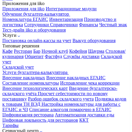
Приложения для iiko
Приложения для iiko
Интеграционные модули
Обучение бухгалтер-калькулятор
Номенклатура
ЕГАИС
Инвентаризация
Производство и
логистика
Сотрудники
Справочники
Финансы
Честный знак
Тест-драйв iiko и оборудования
Услуги
Постановка онлайн-кассы на учет
Выкуп оборудования
Типовые решения
Кафе
Ресторан
Бар
Ночной клуб
Кофейня
Шаурма
Столовая/
кулинария
Общепит
Фастфуд
Службы доставки
Складской
учет
Складской учет
Услуги бухгалтера-калькулятора
Внесение накладных
Внесение накладных ЕГАИС
Составление номенклатуры
Исправление чека коррекции
Внесение технологических карт
Введение бухгалтерско-
складского учёта
Просчет себестоимости по новому
поставщику
Разбор ошибок складского учета
Подвязка кодов
к товарам ТН ВЭД
Настройка номенклатуры для работы с
ЕГАИС и ЧЗ
Списание алкоголя помарочно в ЕГАИС
Цифровизация ресторана
Автоматизация доставки еды
Цифровая лояльность для ресторанов
ККТ
Тарифы
Сервисный центр