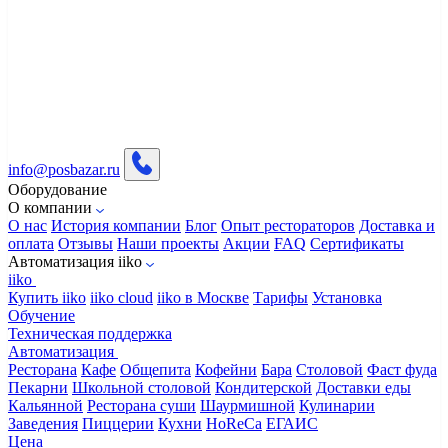
info@posbazar.ru
Оборудование
О компании
О нас
История компании
Блог
Опыт рестораторов
Доставка и
оплата
Отзывы
Наши проекты
Акции
FAQ
Сертификаты
Автоматизация iiko
iiko
Купить iiko
iiko cloud
iiko в Москве
Тарифы
Установка
Обучение
Техническая поддержка
Автоматизация
Ресторана
Кафе
Общепита
Кофейни
Бара
Столовой
Фаст фуда
Пекарни
Школьной столовой
Кондитерской
Доставки еды
Кальянной
Ресторана суши
Шаурмишной
Кулинарии
Заведения
Пиццерии
Кухни
HoReCa
ЕГАИС
Цена