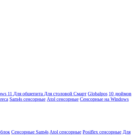
ows 11
Для общепита
Для столовой
Смарт
Globalpos
10 дюймов
reca
Sam4s сенсорные
Atol сенсорные
Сенсорные на Windows
облок
Сенсорные Sam4s
Atol сенсорные
Posiflex сенсорные
Для