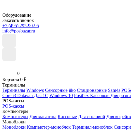
Оборудование
Заказать звонок
+7 (495) 295-90-95
info@posbazar.ru
0
Корзина
0
₽
Терминалы
Терминалы
Windows
Сенсорные
iiko
Стационарные
Sam4s
POSc
Core i3
Datavan
Для 1С
Windows 10
Posiflex
Кассовые
Для розн
POS-кассы
POS-кассы
Компьютеры
Компьютеры
Для магазина
Кассовые
Для столовой
Для кофейн
Моноблоки
Моноблоки
Компьютер-моноблок
Терминал-моноблок
Сенсор