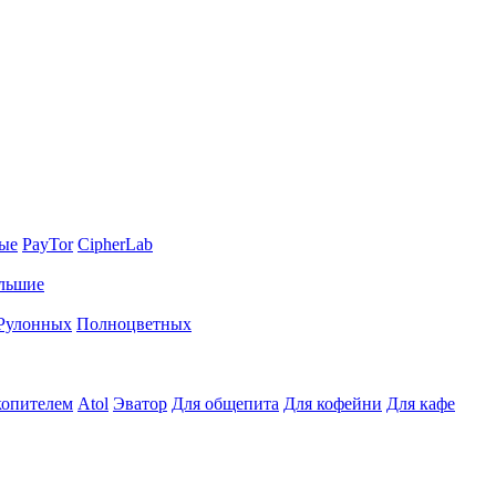
ные
PayTor
CipherLab
льшие
Рулонных
Полноцветных
копителем
Atol
Эватор
Для общепита
Для кофейни
Для кафе