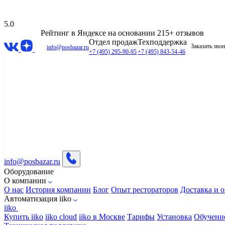
5.0
Рейтинг в Яндексе
на основании 215+ отзывов
Отдел продаж
Техподдержка
Заказать зво
info@posbazar.ru
+7 (495) 295-90-95
+7 (495) 843-54-46
info@posbazar.ru
Оборудование
О компании
О нас
История компании
Блог
Опыт рестораторов
Доставка и о
Автоматизация iiko
iiko
Купить iiko
iiko cloud
iiko в Москве
Тарифы
Установка
Обучени