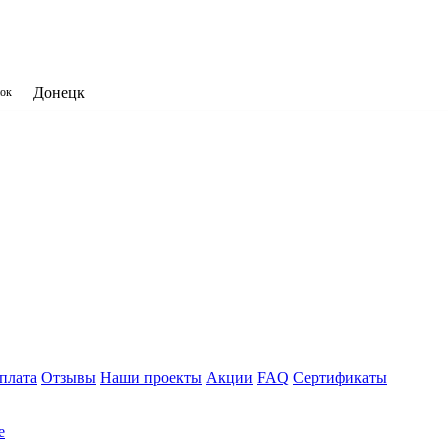
Донецк
нок
плата
Отзывы
Наши проекты
Акции
FAQ
Сертификаты
е