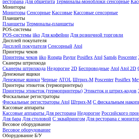
ресторана
Для общепита
Терминалы-моноблоки сенсорные
Кас
Мониторы
Мониторы
Сенсорные
Кассовые
Кассовые сенсорные
Планшеты
Планшеты
Терминалы-планшеты
POS-системы
POS-системы
iiko
Для кофейни
Для розничной торговли
Дисплей покупателя
Дисплей покупателя
Сенсорный
Atol
Принтеры чеков
Принтеры чеков
iiko
Rongta
Paytor
Posiflex
Atol
Sam4s
Poscenter
Сканеры штрихкода
Сканеры штрихкода
Недорогие
2D
Беспроводные
Atol
Atol 2D
Денежные ящики
Денежные ящики
Черные
ATOL
Штрих-М
Poscenter
Posiflex
Ме
Принтеры этикеток (термопринтеры)
Принтеры этикеток (термопринтеры)
Этикеток и штрих-кодов
Фискальные регистраторы
Фискальные регистраторы
Atol
Штрих-М
С фискальным накоп
Кассовые аппараты
Кассовые аппараты
Для ресторана
Недорогие
Российского про
Для бара
Для столовой
С эквайрингом
Для ресторана с монито
Весовое оборудование
Весовое оборудование
Оборудование Б/У