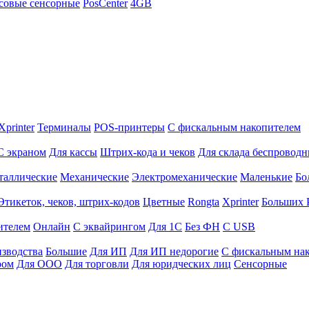
совые сенсорные
PosCenter
4GB
Xprinter
Терминалы
POS-принтеры
С фискальным накопителем
С экраном
Для кассы
Штрих-кода и чеков
Для склада беспровод
таллические
Механические
Электромеханические
Маленькие
Бо
Этикеток, чеков, штрих-кодов
Цветные
Rongta
Xprinter
Больших
ителем
Онлайн
С эквайрингом
Для 1С
Без ФН
С USB
изводства
Большие
Для ИП
Для ИП недорогие
С фискальным на
ром
Для ООО
Для торговли
Для юридческих лиц
Сенсорные