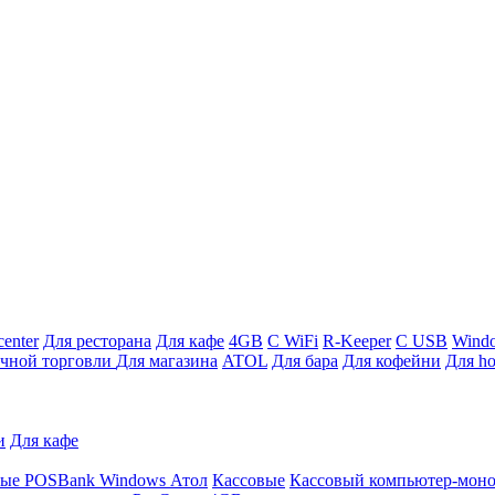
enter
Для ресторана
Для кафе
4GB
С WiFi
R-Keeper
С USB
Wind
ичной торговли
Для магазина
ATOL
Для бара
Для кофейни
Для ho
и
Для кафе
ные
POSBank
Windows
Атол
Кассовые
Кассовый компьютер-мон