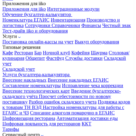
Приложения для iiko
Приложения для iiko
Интеграционные модули
Обучение бухгалтер-калькулятор
Номенклатура
ЕГАИС
Инвентаризация
Производство и
логистика
Сотрудники
Справочники
Финансы
Честный знак
Тест-драйв iiko и оборудования
Услуги
Постановка онлайн-кассы на учет
Выкуп оборудования
Типовые решения
Кафе
Ресторан
Бар
Ночной клуб
Кофейня
Шаурма
Столовая/
кулинария
Общепит
Фастфуд
Службы доставки
Складской
учет
Складской учет
Услуги бухгалтера-калькулятора
Внесение накладных
Внесение накладных ЕГАИС
Составление номенклатуры
Исправление чека коррекции
Внесение технологических карт
Введение бухгалтерско-
складского учёта
Просчет себестоимости по новому
поставщику
Разбор ошибок складского учета
Подвязка кодов
к товарам ТН ВЭД
Настройка номенклатуры для работы с
ЕГАИС и ЧЗ
Списание алкоголя помарочно в ЕГАИС
Цифровизация ресторана
Автоматизация доставки еды
Цифровая лояльность для ресторанов
ККТ
Тарифы
Сервисный центр