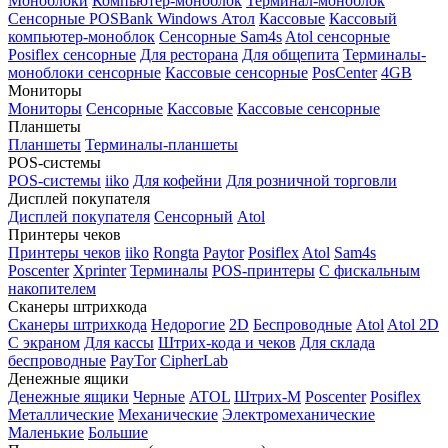
Моноблоки
Компьютер-моноблок
Терминал-моноблок
Сенсорные
POSBank
Windows
Атол
Кассовые
Кассовый
компьютер-моноблок
Сенсорные Sam4s
Atol сенсорные
Posiflex сенсорные
Для ресторана
Для общепита
Терминалы-
моноблоки сенсорные
Кассовые сенсорные
PosCenter
4GB
Мониторы
Мониторы
Сенсорные
Кассовые
Кассовые сенсорные
Планшеты
Планшеты
Терминалы-планшеты
POS-системы
POS-системы
iiko
Для кофейни
Для розничной торговли
Дисплей покупателя
Дисплей покупателя
Сенсорный
Atol
Принтеры чеков
Принтеры чеков
iiko
Rongta
Paytor
Posiflex
Atol
Sam4s
Poscenter
Xprinter
Терминалы
POS-принтеры
С фискальным
накопителем
Сканеры штрихкода
Сканеры штрихкода
Недорогие
2D
Беспроводные
Atol
Atol 2D
С экраном
Для кассы
Штрих-кода и чеков
Для склада
беспроводные
PayTor
CipherLab
Денежные ящики
Денежные ящики
Черные
ATOL
Штрих-М
Poscenter
Posiflex
Металлические
Механические
Электромеханические
Маленькие
Большие