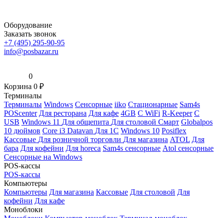
Оборудование
Заказать звонок
+7 (495) 295-90-95
info@posbazar.ru
0
Корзина
0
₽
Терминалы
Терминалы
Windows
Сенсорные
iiko
Стационарные
Sam4s
POScenter
Для ресторана
Для кафе
4GB
С WiFi
R-Keeper
С
USB
Windows 11
Для общепита
Для столовой
Смарт
Globalpos
10 дюймов
Core i3
Datavan
Для 1С
Windows 10
Posiflex
Кассовые
Для розничной торговли
Для магазина
ATOL
Для
бара
Для кофейни
Для horeca
Sam4s сенсорные
Atol сенсорные
Сенсорные на Windows
POS-кассы
POS-кассы
Компьютеры
Компьютеры
Для магазина
Кассовые
Для столовой
Для
кофейни
Для кафе
Моноблоки