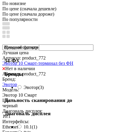
По новизне
По цене (сначала дешевле)
По цене (сначала дороже)
По популярности
Ценовой фильтр
Лучшая цена
Артикул: product_772
54-ФЗ
Эвотор 10 Смарт-терминал без ФН
Нет в наличии
Бренды
Артикул: product_772
Бренд:
Эвотор
Эвотор
(3)
Модель:
Эвотор 10 Смарт
Дальность сканирования до
Цвет:
черный
Диагональ дисплея:
Диагональ дисплея
10.1
Интерфейсы:
10.1
(1)
Ethernet