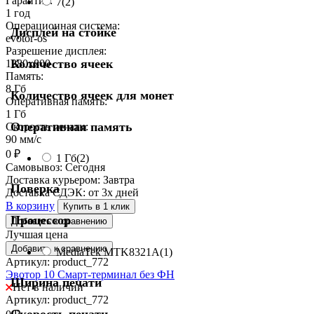
Гарантия:
7
(2)
1 год
Операционная система:
Дисплей на стойке
evotor-os
Разрешение дисплея:
Количество ячеек
1280x800
Память:
8 Гб
Количество ячеек для монет
Оперативная память:
1 Гб
Оперативная память
Скорость печати:
90 мм/с
0
₽
1 Гб
(2)
Самовывоз:
Сегодня
Доставка курьером:
Завтра
Поверка
Доставка СДЭК:
от 3х дней
В корзину
Купить в 1 клик
Процессор
Добавить к сравнению
Лучшая цена
Добавить к сравнению
MediaTek MTK8321A
(1)
Артикул: product_772
Эвотор 10 Смарт-терминал без ФН
Ширина печати
Нет в наличии
Артикул: product_772