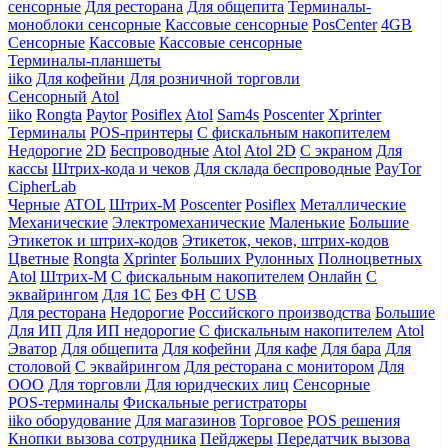
сенсорные
Для ресторана
Для общепита
Терминалы-
моноблоки сенсорные
Кассовые сенсорные
PosCenter
4GB
Сенсорные
Кассовые
Кассовые сенсорные
Терминалы-планшеты
iiko
Для кофейни
Для розничной торговли
Сенсорный
Atol
iiko
Rongta
Paytor
Posiflex
Atol
Sam4s
Poscenter
Xprinter
Терминалы
POS-принтеры
С фискальным накопителем
Недорогие
2D
Беспроводные
Atol
Atol 2D
С экраном
Для
кассы
Штрих-кода и чеков
Для склада беспроводные
PayTor
CipherLab
Черные
ATOL
Штрих-М
Poscenter
Posiflex
Металлические
Механические
Электромеханические
Маленькие
Большие
Этикеток и штрих-кодов
Этикеток, чеков, штрих-кодов
Цветные
Rongta
Xprinter
Больших
Рулонных
Полноцветных
Atol
Штрих-М
С фискальным накопителем
Онлайн
С
эквайрингом
Для 1С
Без ФН
С USB
Для ресторана
Недорогие
Российского производства
Большие
Для ИП
Для ИП недорогие
С фискальным накопителем
Atol
Эватор
Для общепита
Для кофейни
Для кафе
Для бара
Для
столовой
С эквайрингом
Для ресторана с монитором
Для
ООО
Для торговли
Для юридческих лиц
Сенсорные
POS-терминалы
Фискальные регистраторы
iiko оборудование
Для магазинов
Торговое
POS решения
Кнопки вызова сотрудника
Пейджеры
Передатчик вызова