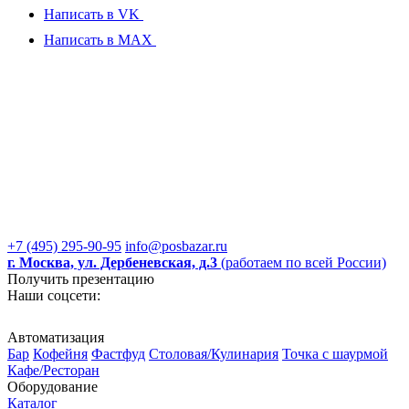
Написать в VK
Написать в MAX
+7 (495) 295-90-95
info@posbazar.ru
г. Москва, ул. Дербеневская, д.3
(работаем по всей России)
Получить презентацию
Наши соцсети:
Автоматизация
Бар
Кофейня
Фастфуд
Столовая/Кулинария
Точка с шаурмой
Кафе/Ресторан
Оборудование
Каталог