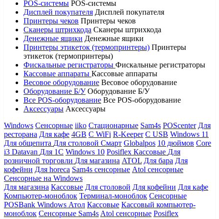
POS-системы
POS-системы
Дисплей покупателя
Дисплей покупателя
Принтеры чеков
Принтеры чеков
Сканеры штрихкода
Сканеры штрихкода
Денежные ящики
Денежные ящики
Принтеры этикеток (термопринтеры)
Принтеры
этикеток (термопринтеры)
Фискальные регистраторы
Фискальные регистраторы
Кассовые аппараты
Кассовые аппараты
Весовое оборудование
Весовое оборудование
Оборудование Б/У
Оборудование Б/У
Все POS-оборудование
Все POS-оборудование
Аксессуары
Аксессуары
Windows
Сенсорные
iiko
Стационарные
Sam4s
POScenter
Для
ресторана
Для кафе
4GB
С WiFi
R-Keeper
С USB
Windows 11
Для общепита
Для столовой
Смарт
Globalpos
10 дюймов
Core
i3
Datavan
Для 1С
Windows 10
Posiflex
Кассовые
Для
розничной торговли
Для магазина
ATOL
Для бара
Для
кофейни
Для horeca
Sam4s сенсорные
Atol сенсорные
Сенсорные на Windows
Для магазина
Кассовые
Для столовой
Для кофейни
Для кафе
Компьютер-моноблок
Терминал-моноблок
Сенсорные
POSBank
Windows
Атол
Кассовые
Кассовый компьютер-
моноблок
Сенсорные Sam4s
Atol сенсорные
Posiflex