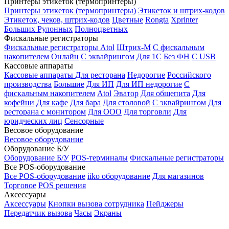
Принтеры этикеток (термопринтеры)
Принтеры этикеток (термопринтеры)
Этикеток и штрих-кодов
Этикеток, чеков, штрих-кодов
Цветные
Rongta
Xprinter
Больших
Рулонных
Полноцветных
Фискальные регистраторы
Фискальные регистраторы
Atol
Штрих-М
С фискальным
накопителем
Онлайн
С эквайрингом
Для 1С
Без ФН
С USB
Кассовые аппараты
Кассовые аппараты
Для ресторана
Недорогие
Российского
производства
Большие
Для ИП
Для ИП недорогие
С
фискальным накопителем
Atol
Эватор
Для общепита
Для
кофейни
Для кафе
Для бара
Для столовой
С эквайрингом
Для
ресторана с монитором
Для ООО
Для торговли
Для
юридческих лиц
Сенсорные
Весовое оборудование
Весовое оборудование
Оборудование Б/У
Оборудование Б/У
POS-терминалы
Фискальные регистраторы
Все POS-оборудование
Все POS-оборудование
iiko оборудование
Для магазинов
Торговое
POS решения
Аксессуары
Аксессуары
Кнопки вызова сотрудника
Пейджеры
Передатчик вызова
Часы
Экраны