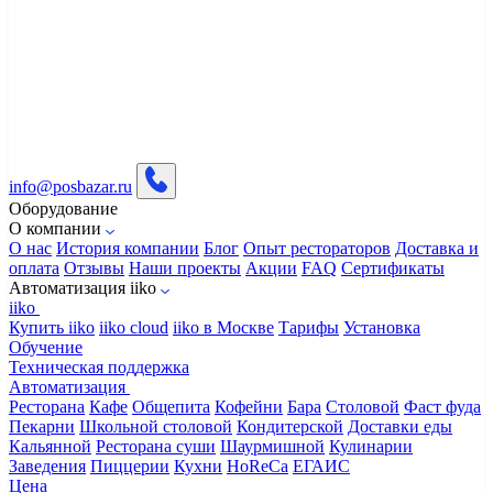
info@posbazar.ru
Оборудование
О компании
О нас
История компании
Блог
Опыт рестораторов
Доставка и
оплата
Отзывы
Наши проекты
Акции
FAQ
Сертификаты
Автоматизация iiko
iiko
Купить iiko
iiko cloud
iiko в Москве
Тарифы
Установка
Обучение
Техническая поддержка
Автоматизация
Ресторана
Кафе
Общепита
Кофейни
Бара
Столовой
Фаст фуда
Пекарни
Школьной столовой
Кондитерской
Доставки еды
Кальянной
Ресторана суши
Шаурмишной
Кулинарии
Заведения
Пиццерии
Кухни
HoReCa
ЕГАИС
Цена