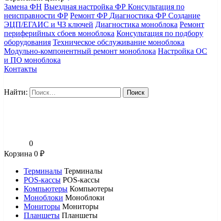
Замена ФН
Выездная настройка ФР
Консультация по
неисправности ФР
Ремонт ФР
Диагностика ФР
Создание
ЭЦП/ЕГАИС и ЧЗ ключей
Диагностика моноблока
Ремонт
периферийных сбоев моноблока
Консультация по подбору
оборудования
Техническое обслуживание моноблока
Модульно-компонентный ремонт моноблока
Настройка ОС
и ПО моноблока
Контакты
Найти:
0
Корзина
0
₽
Терминалы
Терминалы
POS-кассы
POS-кассы
Компьютеры
Компьютеры
Моноблоки
Моноблоки
Мониторы
Мониторы
Планшеты
Планшеты