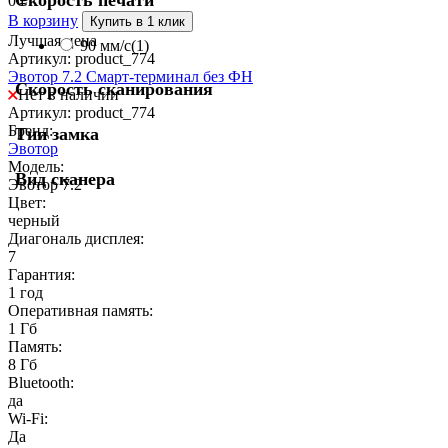
Скорость печати
0
₽
В корзину
Купить в 1 клик
Лучшая цена
90 мм/с
(1)
Артикул: product_774
Эвотор 7.2 Смарт-терминал без ФН
Скорость сканирования
Нет в наличии
Артикул: product_774
Бренд:
Тип замка
Эвотор
Модель:
Вид сканера
Эвотор 7.2
Цвет:
черный
Диагональ дисплея:
7
Гарантия:
1 год
Оперативная память:
1 Гб
Память:
8 Гб
Bluetooth:
да
Wi-Fi:
Да