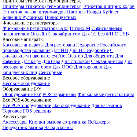
Принтеры этикеток (термопринтеры)
Принтеры этикеток (термопринтеры)
Этикеток и штрих-кодов
Этикеток, чеков, штрих-кодов
Цветные
Rongta
Xprinter
Больших
Рулонных
Полноцветных
Фискальные регистраторы
Фискальные регистраторы
Atol
Штрих-М
С фискальным
накопителем
Онлайн
С эквайрингом
Для 1С
Без ФН
С USB
Кассовые аппараты
Кассовые аппараты
Для ресторана
Недорогие
Российского
производства
Большие
Для ИП
Для ИП недорогие
С
фискальным накопителем
Atol
Эватор
Для общепита
Для
кофейни
Для кафе
Для бара
Для столовой
С эквайрингом
Для
ресторана с монитором
Для ООО
Для торговли
Для
юридческих лиц
Сенсорные
Весовое оборудование
Весовое оборудование
Оборудование Б/У
Оборудование Б/У
POS-терминалы
Фискальные регистраторы
Все POS-оборудование
Все POS-оборудование
iiko оборудование
Для магазинов
Торговое
POS решения
Аксессуары
Аксессуары
Кнопки вызова сотрудника
Пейджеры
Передатчик вызова
Часы
Экраны