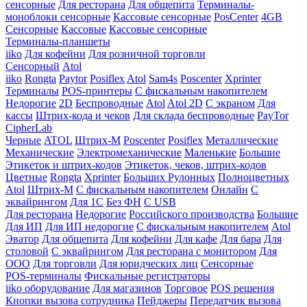
сенсорные
Для ресторана
Для общепита
Терминалы-
моноблоки сенсорные
Кассовые сенсорные
PosCenter
4GB
Сенсорные
Кассовые
Кассовые сенсорные
Терминалы-планшеты
iiko
Для кофейни
Для розничной торговли
Сенсорный
Atol
iiko
Rongta
Paytor
Posiflex
Atol
Sam4s
Poscenter
Xprinter
Терминалы
POS-принтеры
С фискальным накопителем
Недорогие
2D
Беспроводные
Atol
Atol 2D
С экраном
Для
кассы
Штрих-кода и чеков
Для склада беспроводные
PayTor
CipherLab
Черные
ATOL
Штрих-М
Poscenter
Posiflex
Металлические
Механические
Электромеханические
Маленькие
Большие
Этикеток и штрих-кодов
Этикеток, чеков, штрих-кодов
Цветные
Rongta
Xprinter
Больших
Рулонных
Полноцветных
Atol
Штрих-М
С фискальным накопителем
Онлайн
С
эквайрингом
Для 1С
Без ФН
С USB
Для ресторана
Недорогие
Российского производства
Большие
Для ИП
Для ИП недорогие
С фискальным накопителем
Atol
Эватор
Для общепита
Для кофейни
Для кафе
Для бара
Для
столовой
С эквайрингом
Для ресторана с монитором
Для
ООО
Для торговли
Для юридческих лиц
Сенсорные
POS-терминалы
Фискальные регистраторы
iiko оборудование
Для магазинов
Торговое
POS решения
Кнопки вызова сотрудника
Пейджеры
Передатчик вызова