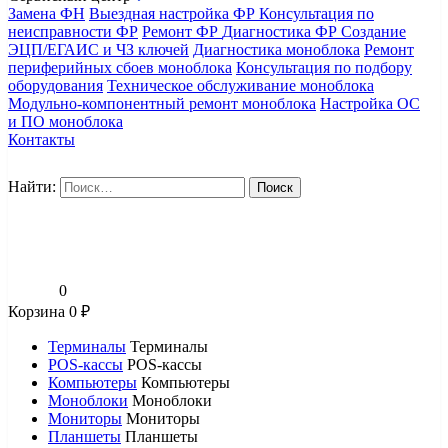
Замена ФН
Выездная настройка ФР
Консультация по
неисправности ФР
Ремонт ФР
Диагностика ФР
Создание
ЭЦП/ЕГАИС и ЧЗ ключей
Диагностика моноблока
Ремонт
периферийных сбоев моноблока
Консультация по подбору
оборудования
Техническое обслуживание моноблока
Модульно-компонентный ремонт моноблока
Настройка ОС
и ПО моноблока
Контакты
Найти:
0
Корзина
0
₽
Терминалы
Терминалы
POS-кассы
POS-кассы
Компьютеры
Компьютеры
Моноблоки
Моноблоки
Мониторы
Мониторы
Планшеты
Планшеты