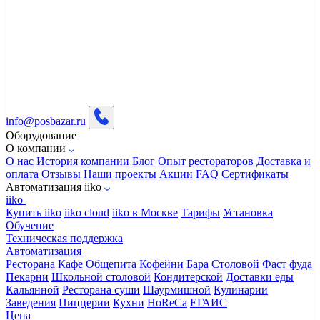
info@posbazar.ru
Оборудование
О компании
О нас
История компании
Блог
Опыт рестораторов
Доставка и
оплата
Отзывы
Наши проекты
Акции
FAQ
Сертификаты
Автоматизация iiko
iiko
Купить iiko
iiko cloud
iiko в Москве
Тарифы
Установка
Обучение
Техническая поддержка
Автоматизация
Ресторана
Кафе
Общепита
Кофейни
Бара
Столовой
Фаст фуда
Пекарни
Школьной столовой
Кондитерской
Доставки еды
Кальянной
Ресторана суши
Шаурмишной
Кулинарии
Заведения
Пиццерии
Кухни
HoReCa
ЕГАИС
Цена