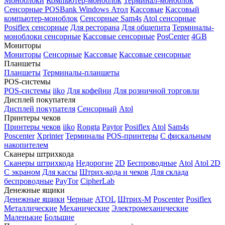
Моноблоки
Компьютер-моноблок
Терминал-моноблок
Сенсорные
POSBank
Windows
Атол
Кассовые
Кассовый
компьютер-моноблок
Сенсорные Sam4s
Atol сенсорные
Posiflex сенсорные
Для ресторана
Для общепита
Терминалы-
моноблоки сенсорные
Кассовые сенсорные
PosCenter
4GB
Мониторы
Мониторы
Сенсорные
Кассовые
Кассовые сенсорные
Планшеты
Планшеты
Терминалы-планшеты
POS-системы
POS-системы
iiko
Для кофейни
Для розничной торговли
Дисплей покупателя
Дисплей покупателя
Сенсорный
Atol
Принтеры чеков
Принтеры чеков
iiko
Rongta
Paytor
Posiflex
Atol
Sam4s
Poscenter
Xprinter
Терминалы
POS-принтеры
С фискальным
накопителем
Сканеры штрихкода
Сканеры штрихкода
Недорогие
2D
Беспроводные
Atol
Atol 2D
С экраном
Для кассы
Штрих-кода и чеков
Для склада
беспроводные
PayTor
CipherLab
Денежные ящики
Денежные ящики
Черные
ATOL
Штрих-М
Poscenter
Posiflex
Металлические
Механические
Электромеханические
Маленькие
Большие