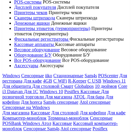
POS-системы
POS-системы
Дисплей покупателя
Дисплей покупателя
Принтеры чеков
Принтеры чеков
Сканеры штрихкода
Сканеры штрихкода
Денежные ящики
Денежные ящики
Принтеры этикеток (термопринтеры)
Принтеры
этикеток (термопринтеры)
Фискальные регистраторы
Фискальные регистраторы
Кассовые аппараты
Кассовые аппараты
Весовое оборудование
Весовое оборудование
Оборудование Б/У
Оборудование Б/У
Все POS-оборудование
Все POS-оборудование
Аксессуары
Аксессуары
Windows
Сенсорные
iiko
Стационарные
Sam4s
POScenter
Для
ресторана
Для кафе
4GB
С WiFi
R-Keeper
С USB
Windows 11
Для общепита
Для столовой
Смарт
Globalpos
10 дюймов
Core
i3
Datavan
Для 1С
Windows 10
Posiflex
Кассовые
Для
розничной торговли
Для магазина
ATOL
Для бара
Для
кофейни
Для horeca
Sam4s сенсорные
Atol сенсорные
Сенсорные на Windows
Для магазина
Кассовые
Для столовой
Для кофейни
Для кафе
Компьютер-моноблок
Терминал-моноблок
Сенсорные
POSBank
Windows
Атол
Кассовые
Кассовый компьютер-
моноблок
Сенсорные Sam4s
Atol сенсорные
Posiflex