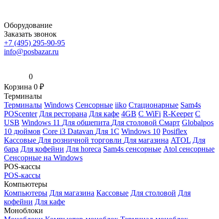
Оборудование
Заказать звонок
+7 (495) 295-90-95
info@posbazar.ru
0
Корзина
0
₽
Терминалы
Терминалы
Windows
Сенсорные
iiko
Стационарные
Sam4s
POScenter
Для ресторана
Для кафе
4GB
С WiFi
R-Keeper
С
USB
Windows 11
Для общепита
Для столовой
Смарт
Globalpos
10 дюймов
Core i3
Datavan
Для 1С
Windows 10
Posiflex
Кассовые
Для розничной торговли
Для магазина
ATOL
Для
бара
Для кофейни
Для horeca
Sam4s сенсорные
Atol сенсорные
Сенсорные на Windows
POS-кассы
POS-кассы
Компьютеры
Компьютеры
Для магазина
Кассовые
Для столовой
Для
кофейни
Для кафе
Моноблоки