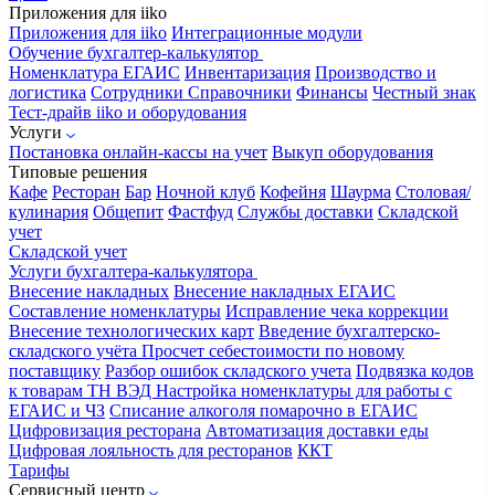
Приложения для iiko
Приложения для iiko
Интеграционные модули
Обучение бухгалтер-калькулятор
Номенклатура
ЕГАИС
Инвентаризация
Производство и
логистика
Сотрудники
Справочники
Финансы
Честный знак
Тест-драйв iiko и оборудования
Услуги
Постановка онлайн-кассы на учет
Выкуп оборудования
Типовые решения
Кафе
Ресторан
Бар
Ночной клуб
Кофейня
Шаурма
Столовая/
кулинария
Общепит
Фастфуд
Службы доставки
Складской
учет
Складской учет
Услуги бухгалтера-калькулятора
Внесение накладных
Внесение накладных ЕГАИС
Составление номенклатуры
Исправление чека коррекции
Внесение технологических карт
Введение бухгалтерско-
складского учёта
Просчет себестоимости по новому
поставщику
Разбор ошибок складского учета
Подвязка кодов
к товарам ТН ВЭД
Настройка номенклатуры для работы с
ЕГАИС и ЧЗ
Списание алкоголя помарочно в ЕГАИС
Цифровизация ресторана
Автоматизация доставки еды
Цифровая лояльность для ресторанов
ККТ
Тарифы
Сервисный центр