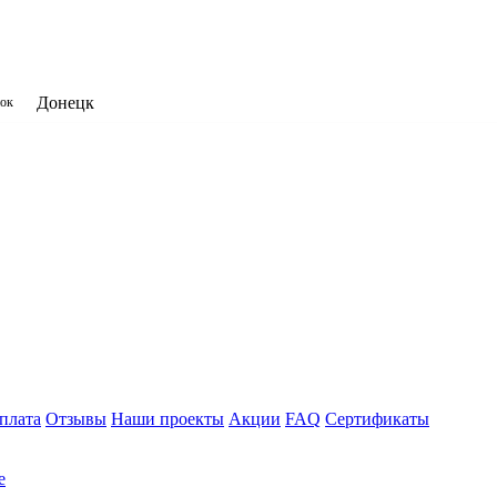
Донецк
нок
плата
Отзывы
Наши проекты
Акции
FAQ
Сертификаты
е