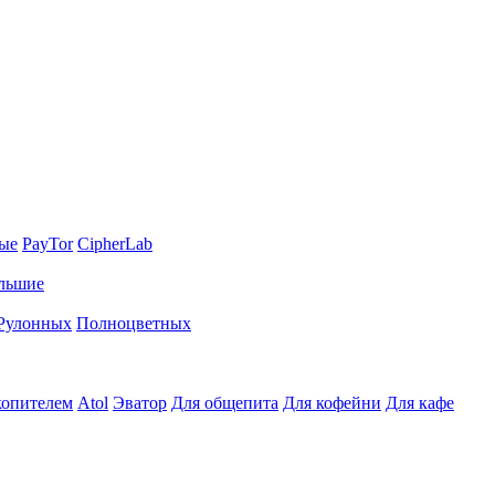
ные
PayTor
CipherLab
льшие
Рулонных
Полноцветных
копителем
Atol
Эватор
Для общепита
Для кофейни
Для кафе