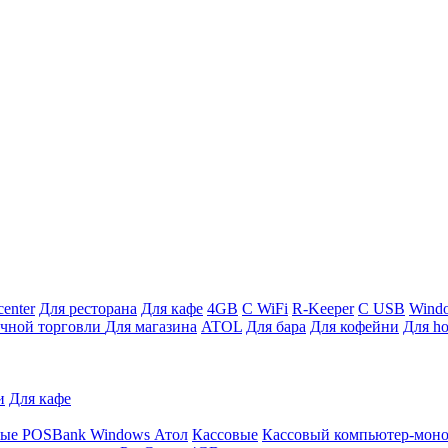
enter
Для ресторана
Для кафе
4GB
С WiFi
R-Keeper
С USB
Wind
ичной торговли
Для магазина
ATOL
Для бара
Для кофейни
Для ho
и
Для кафе
ные
POSBank
Windows
Атол
Кассовые
Кассовый компьютер-мон