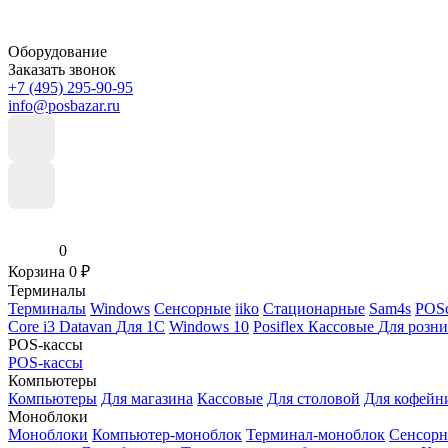
Оборудование
Заказать звонок
+7 (495) 295-90-95
info@posbazar.ru
0
Корзина
0
₽
Терминалы
Терминалы
Windows
Сенсорные
iiko
Стационарные
Sam4s
POSc
Core i3
Datavan
Для 1С
Windows 10
Posiflex
Кассовые
Для розн
POS-кассы
POS-кассы
Компьютеры
Компьютеры
Для магазина
Кассовые
Для столовой
Для кофейн
Моноблоки
Моноблоки
Компьютер-моноблок
Терминал-моноблок
Сенсор