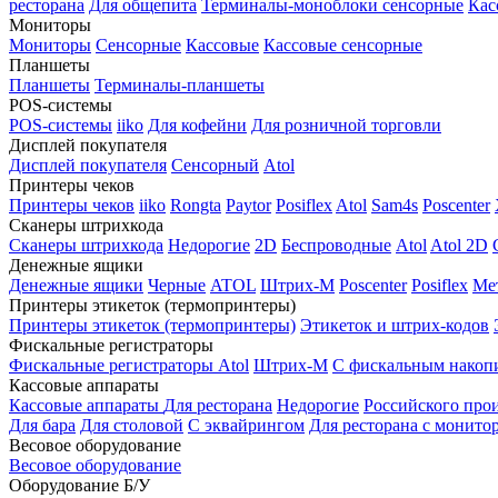
ресторана
Для общепита
Терминалы-моноблоки сенсорные
Кас
Мониторы
Мониторы
Сенсорные
Кассовые
Кассовые сенсорные
Планшеты
Планшеты
Терминалы-планшеты
POS-системы
POS-системы
iiko
Для кофейни
Для розничной торговли
Дисплей покупателя
Дисплей покупателя
Сенсорный
Atol
Принтеры чеков
Принтеры чеков
iiko
Rongta
Paytor
Posiflex
Atol
Sam4s
Poscenter
Сканеры штрихкода
Сканеры штрихкода
Недорогие
2D
Беспроводные
Atol
Atol 2D
Денежные ящики
Денежные ящики
Черные
ATOL
Штрих-М
Poscenter
Posiflex
Ме
Принтеры этикеток (термопринтеры)
Принтеры этикеток (термопринтеры)
Этикеток и штрих-кодов
Фискальные регистраторы
Фискальные регистраторы
Atol
Штрих-М
С фискальным накоп
Кассовые аппараты
Кассовые аппараты
Для ресторана
Недорогие
Российского про
Для бара
Для столовой
С эквайрингом
Для ресторана с монито
Весовое оборудование
Весовое оборудование
Оборудование Б/У