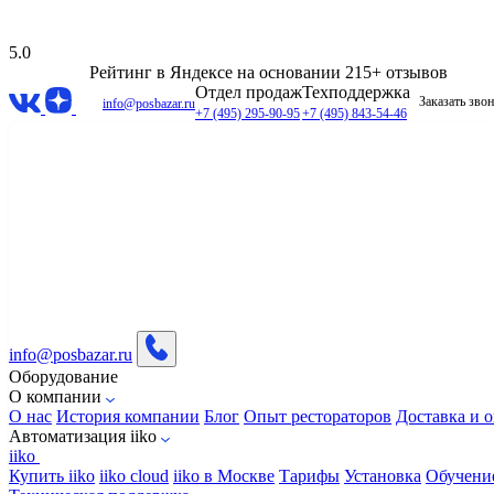
5.0
Рейтинг в Яндексе
на основании 215+ отзывов
Отдел продаж
Техподдержка
Заказать зво
info@posbazar.ru
+7 (495) 295-90-95
+7 (495) 843-54-46
info@posbazar.ru
Оборудование
О компании
О нас
История компании
Блог
Опыт рестораторов
Доставка и о
Автоматизация iiko
iiko
Купить iiko
iiko cloud
iiko в Москве
Тарифы
Установка
Обучени