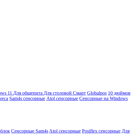
ows 11
Для общепита
Для столовой
Смарт
Globalpos
10 дюймов
reca
Sam4s сенсорные
Atol сенсорные
Сенсорные на Windows
облок
Сенсорные Sam4s
Atol сенсорные
Posiflex сенсорные
Для