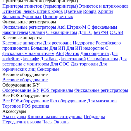
Принтеры этикеток (термопринтеры)
Принтеры этикеток (термопринтеры)
Этикеток и штрих-кодов
Этикеток, чеков, штрих-кодов
Цветные
Rongta
Xprinter
Больших
Рулонных
Полноцветных
Фискальные регистраторы
Фискальные регистраторы
Atol
Штрих-М
С фискальным
накопителем
Онлайн
С эквайрингом
Для 1С
Без ФН
С USB
Кассовые аппараты
Кассовые аппараты
Для ресторана
Недорогие
Российского
производства
Большие
Для ИП
Для ИП недорогие
С
фискальным накопителем
Atol
Эватор
Для общепита
Для
кофейни
Для кафе
Для бара
Для столовой
С эквайрингом
Для
ресторана с монитором
Для ООО
Для торговли
Для
юридческих лиц
Сенсорные
Весовое оборудование
Весовое оборудование
Оборудование Б/У
Оборудование Б/У
POS-терминалы
Фискальные регистраторы
Все POS-оборудование
Все POS-оборудование
iiko оборудование
Для магазинов
Торговое
POS решения
Аксессуары
Аксессуары
Кнопки вызова сотрудника
Пейджеры
Передатчик вызова
Часы
Экраны