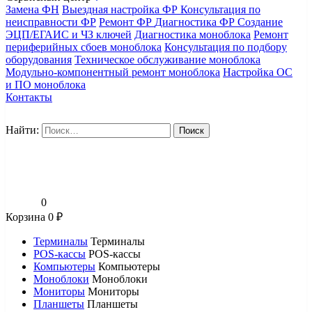
Замена ФН
Выездная настройка ФР
Консультация по
неисправности ФР
Ремонт ФР
Диагностика ФР
Создание
ЭЦП/ЕГАИС и ЧЗ ключей
Диагностика моноблока
Ремонт
периферийных сбоев моноблока
Консультация по подбору
оборудования
Техническое обслуживание моноблока
Модульно-компонентный ремонт моноблока
Настройка ОС
и ПО моноблока
Контакты
Найти:
0
Корзина
0
₽
Терминалы
Терминалы
POS-кассы
POS-кассы
Компьютеры
Компьютеры
Моноблоки
Моноблоки
Мониторы
Мониторы
Планшеты
Планшеты