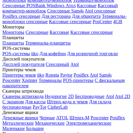
Моноблоки
Компьютер-моноблок
Терминал-моноблок
Сенсорные
POSBank
Windows
Атол
Кассовые
Кассовый
компьютер-моноблок
Сенсорные Sam4s
Atol сенсорные
Posiflex сенсорные
Для ресторана
Для общепита
Терминалы-
моноблоки сенсорные
Кассовые сенсорные
PosCenter
4GB
Мониторы
Мониторы
Сенсорные
Кассовые
Кассовые сенсорные
Планшеты
Планшеты
Терминалы-планшеты
POS-системы
POS-системы
iiko
Для кофейни
Для розничной торговли
Дисплей покупателя
Дисплей покупателя
Сенсорный
Atol
Принтеры чеков
Принтеры чеков
iiko
Rongta
Paytor
Posiflex
Atol
Sam4s
Poscenter
Xprinter
Терминалы
POS-принтеры
С фискальным
накопителем
Сканеры штрихкода
Сканеры штрихкода
Недорогие
2D
Беспроводные
Atol
Atol 2D
С экраном
Для кассы
Штрих-кода и чеков
Для склада
беспроводные
PayTor
CipherLab
Денежные ящики
Денежные ящики
Черные
ATOL
Штрих-М
Poscenter
Posiflex
Металлические
Механические
Электромеханические
Маленькие
Большие