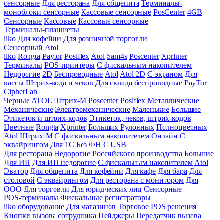
сенсорные
Для ресторана
Для общепита
Терминалы-
моноблоки сенсорные
Кассовые сенсорные
PosCenter
4GB
Сенсорные
Кассовые
Кассовые сенсорные
Терминалы-планшеты
iiko
Для кофейни
Для розничной торговли
Сенсорный
Atol
iiko
Rongta
Paytor
Posiflex
Atol
Sam4s
Poscenter
Xprinter
Терминалы
POS-принтеры
С фискальным накопителем
Недорогие
2D
Беспроводные
Atol
Atol 2D
С экраном
Для
кассы
Штрих-кода и чеков
Для склада беспроводные
PayTor
CipherLab
Черные
ATOL
Штрих-М
Poscenter
Posiflex
Металлические
Механические
Электромеханические
Маленькие
Большие
Этикеток и штрих-кодов
Этикеток, чеков, штрих-кодов
Цветные
Rongta
Xprinter
Больших
Рулонных
Полноцветных
Atol
Штрих-М
С фискальным накопителем
Онлайн
С
эквайрингом
Для 1С
Без ФН
С USB
Для ресторана
Недорогие
Российского производства
Большие
Для ИП
Для ИП недорогие
С фискальным накопителем
Atol
Эватор
Для общепита
Для кофейни
Для кафе
Для бара
Для
столовой
С эквайрингом
Для ресторана с монитором
Для
ООО
Для торговли
Для юридческих лиц
Сенсорные
POS-терминалы
Фискальные регистраторы
iiko оборудование
Для магазинов
Торговое
POS решения
Кнопки вызова сотрудника
Пейджеры
Передатчик вызова