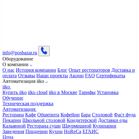
info@posbazar.ru
Оборудование
О компании
О нас
История компании
Блог
Опыт рестораторов
Доставка и
оплата
Отзывы
Наши проекты
Акции
FAQ
Сертификаты
Автоматизация iiko
iiko
Купить iiko
iiko cloud
iiko в Москве
Тарифы
Установка
Обучение
Техническая поддержка
Автоматизация
Ресторана
Кафе
Общепита
Кофейни
Бара
Столовой
Фаст фуда
Пекарни
Школьной столовой
Кондитерской
Доставки еды
Кальянной
Ресторана суши
Шаурмишной
Кулинарии
Заведения
Пиццерии
Кухни
HoReCa
ЕГАИС
Цена