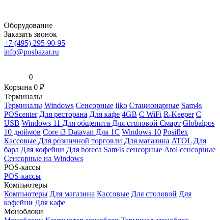
Оборудование
Заказать звонок
+7 (495) 295-90-95
info@posbazar.ru
0
Корзина
0
₽
Терминалы
Терминалы
Windows
Сенсорные
iiko
Стационарные
Sam4s
POScenter
Для ресторана
Для кафе
4GB
С WiFi
R-Keeper
С
USB
Windows 11
Для общепита
Для столовой
Смарт
Globalpos
10 дюймов
Core i3
Datavan
Для 1С
Windows 10
Posiflex
Кассовые
Для розничной торговли
Для магазина
ATOL
Для
бара
Для кофейни
Для horeca
Sam4s сенсорные
Atol сенсорные
Сенсорные на Windows
POS-кассы
POS-кассы
Компьютеры
Компьютеры
Для магазина
Кассовые
Для столовой
Для
кофейни
Для кафе
Моноблоки