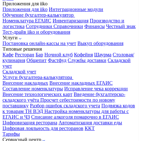
Приложения для iiko
Приложения для iiko
Интеграционные модули
Обучение бухгалтер-калькулятор
Номенклатура
ЕГАИС
Инвентаризация
Производство и
логистика
Сотрудники
Справочники
Финансы
Честный знак
Тест-драйв iiko и оборудования
Услуги
Постановка онлайн-кассы на учет
Выкуп оборудования
Типовые решения
Кафе
Ресторан
Бар
Ночной клуб
Кофейня
Шаурма
Столовая/
кулинария
Общепит
Фастфуд
Службы доставки
Складской
учет
Складской учет
Услуги бухгалтера-калькулятора
Внесение накладных
Внесение накладных ЕГАИС
Составление номенклатуры
Исправление чека коррекции
Внесение технологических карт
Введение бухгалтерско-
складского учёта
Просчет себестоимости по новому
поставщику
Разбор ошибок складского учета
Подвязка кодов
к товарам ТН ВЭД
Настройка номенклатуры для работы с
ЕГАИС и ЧЗ
Списание алкоголя помарочно в ЕГАИС
Цифровизация ресторана
Автоматизация доставки еды
Цифровая лояльность для ресторанов
ККТ
Тарифы
Сервисный центр