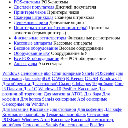
POS-системы
POS-системы
Дисплей покупателя
Дисплей покупателя
Принтеры чеков
Принтеры чеков
Сканеры штрихкода
Сканеры штрихкода
Денежные ящики
Денежные ящики
Принтеры этикеток (термопринтеры)
Принтеры
этикеток (термопринтеры)
Фискальные регистраторы
Фискальные регистраторы
Кассовые аппараты
Кассовые аппараты
Весовое оборудование
Весовое оборудование
Оборудование Б/У
Оборудование Б/У
Все POS-оборудование
Все POS-оборудование
Аксессуары
Аксессуары
Windows
Сенсорные
iiko
Стационарные
Sam4s
POScenter
Для
ресторана
Для кафе
4GB
С WiFi
R-Keeper
С USB
Windows 11
Для общепита
Для столовой
Смарт
Globalpos
10 дюймов
Core
i3
Datavan
Для 1С
Windows 10
Posiflex
Кассовые
Для
розничной торговли
Для магазина
ATOL
Для бара
Для
кофейни
Для horeca
Sam4s сенсорные
Atol сенсорные
Сенсорные на Windows
Для магазина
Кассовые
Для столовой
Для кофейни
Для кафе
Компьютер-моноблок
Терминал-моноблок
Сенсорные
POSBank
Windows
Атол
Кассовые
Кассовый компьютер-
моноблок
Сенсорные Sam4s
Atol сенсорные
Posiflex