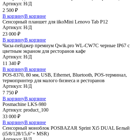
Артикул: Н/Д
2 500
₽
В корзину
В корзине
Сенсорный планшет для iikoMini Lenovo Tab P12
Артикул: Н/Д
23 000
₽
В корзину
В корзине
Часы-пейджер премиум Qwik.pro WL-CW7C черные IP67 с
цветным экраном для ресторанов кафе
Артикул: Н/Д
11 340
₽
В корзину
В корзине
POS-8370, 80 мм, USB, Ethernet, Bluetooth, POS-терминал,
термопринтер для малого бизнеса и ресторанов
Артикул: Н/Д
7 750
₽
В корзину
В корзине
Posmaсhine LKS-980
Артикул: product_100
33 000
₽
В корзину
В корзине
Сенсорный моноблок POSBAZAR Sprint Хi5 DUAL Белый
(i5/8/128/15,6″+ MSR)
Артикул: Н/Д