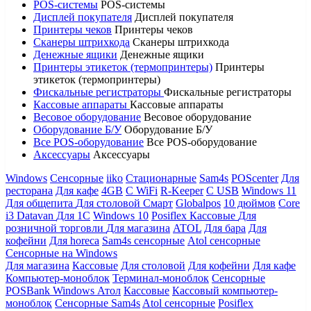
POS-системы
POS-системы
Дисплей покупателя
Дисплей покупателя
Принтеры чеков
Принтеры чеков
Сканеры штрихкода
Сканеры штрихкода
Денежные ящики
Денежные ящики
Принтеры этикеток (термопринтеры)
Принтеры
этикеток (термопринтеры)
Фискальные регистраторы
Фискальные регистраторы
Кассовые аппараты
Кассовые аппараты
Весовое оборудование
Весовое оборудование
Оборудование Б/У
Оборудование Б/У
Все POS-оборудование
Все POS-оборудование
Аксессуары
Аксессуары
Windows
Сенсорные
iiko
Стационарные
Sam4s
POScenter
Для
ресторана
Для кафе
4GB
С WiFi
R-Keeper
С USB
Windows 11
Для общепита
Для столовой
Смарт
Globalpos
10 дюймов
Core
i3
Datavan
Для 1С
Windows 10
Posiflex
Кассовые
Для
розничной торговли
Для магазина
ATOL
Для бара
Для
кофейни
Для horeca
Sam4s сенсорные
Atol сенсорные
Сенсорные на Windows
Для магазина
Кассовые
Для столовой
Для кофейни
Для кафе
Компьютер-моноблок
Терминал-моноблок
Сенсорные
POSBank
Windows
Атол
Кассовые
Кассовый компьютер-
моноблок
Сенсорные Sam4s
Atol сенсорные
Posiflex