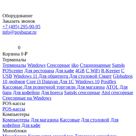
Оборудование
Заказать звонок
+7 (495) 295-90-95
info@posbazar.ru
0
Корзина
0
₽
Терминалы
Терминалы
Windows
Сенсорные
iiko
Стационарные
Sam4s
POScenter
Для ресторана
Для кафе
4GB
С WiFi
R-Keeper
С
USB
Windows 11
Для общепита
Для столовой
Смарт
Globalpos
10 дюймов
Core i3
Datavan
Для 1С
Windows 10
Posiflex
Кассовые
Для розничной торговли
Для магазина
ATOL
Для
бара
Для кофейни
Для horeca
Sam4s сенсорные
Atol сенсорные
Сенсорные на Windows
POS-кассы
POS-кассы
Компьютеры
Компьютеры
Для магазина
Кассовые
Для столовой
Для
кофейни
Для кафе
Моноблоки