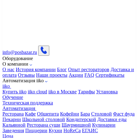
info@posbazar.ru
Оборудование
О компании
О нас
История компании
Блог
Опыт рестораторов
Доставка и
оплата
Отзывы
Наши проекты
Акции
FAQ
Сертификаты
Автоматизация iiko
iiko
Купить iiko
iiko cloud
iiko в Москве
Тарифы
Установка
Обучение
Техническая поддержка
Автоматизация
Ресторана
Кафе
Общепита
Кофейни
Бара
Столовой
Фаст фуда
Пекарни
Школьной столовой
Кондитерской
Доставки еды
Кальянной
Ресторана суши
Шаурмишной
Кулинарии
Заведения
Пиццерии
Кухни
HoReCa
ЕГАИС
Цена