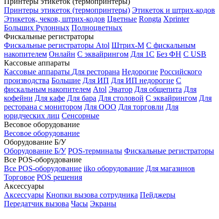
Принтеры этикеток (термопринтеры)
Принтеры этикеток (термопринтеры)
Этикеток и штрих-кодов
Этикеток, чеков, штрих-кодов
Цветные
Rongta
Xprinter
Больших
Рулонных
Полноцветных
Фискальные регистраторы
Фискальные регистраторы
Atol
Штрих-М
С фискальным
накопителем
Онлайн
С эквайрингом
Для 1С
Без ФН
С USB
Кассовые аппараты
Кассовые аппараты
Для ресторана
Недорогие
Российского
производства
Большие
Для ИП
Для ИП недорогие
С
фискальным накопителем
Atol
Эватор
Для общепита
Для
кофейни
Для кафе
Для бара
Для столовой
С эквайрингом
Для
ресторана с монитором
Для ООО
Для торговли
Для
юридческих лиц
Сенсорные
Весовое оборудование
Весовое оборудование
Оборудование Б/У
Оборудование Б/У
POS-терминалы
Фискальные регистраторы
Все POS-оборудование
Все POS-оборудование
iiko оборудование
Для магазинов
Торговое
POS решения
Аксессуары
Аксессуары
Кнопки вызова сотрудника
Пейджеры
Передатчик вызова
Часы
Экраны