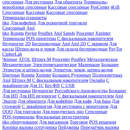
сенсорные
Для ресторана
Для общепита
Терминалы-
моноблоки сенсорные
Кассовые сенсорные
PosCenter
4GB
Сенсорные
Кассовые
Кассовые сенсорные
Терминалы-планшеты
iiko
Для кофейни
Для розничной торговли
Сенсорный
Atol
iiko
Rongta
Paytor
Posiflex
Atol
Sam4s
Poscenter
Xprinter
Терминалы
POS-принтеры
С фискальным накопителем
Недорогие
2D
Беспроводные
Atol
Atol 2D
С экраном
Для
кассы
Штрих-кода и чеков
Для склада беспроводные
PayTor
CipherLab
Черные
ATOL
Штрих-М
Poscenter
Posiflex
Металлические
Механические
Электромеханические
Маленькие
Большие
Этикеток и штрих-кодов
Этикеток, чеков, штрих-кодов
Цветные
Rongta
Xprinter
Больших
Рулонных
Полноцветных
Atol
Штрих-М
С фискальным накопителем
Онлайн
С
эквайрингом
Для 1С
Без ФН
С USB
Для ресторана
Недорогие
Российского производства
Большие
Для ИП
Для ИП недорогие
С фискальным накопителем
Atol
Эватор
Для общепита
Для кофейни
Для кафе
Для бара
Для
столовой
С эквайрингом
Для ресторана с монитором
Для
ООО
Для торговли
Для юридческих лиц
Сенсорные
POS-терминалы
Фискальные регистраторы
iiko оборудование
Для магазинов
Торговое
POS решения
Кнопки вызова сотрудника
Пейджеры
Передатчик вызова