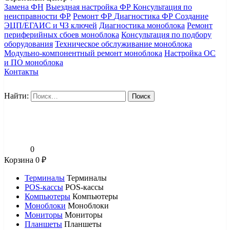
Замена ФН
Выездная настройка ФР
Консультация по
неисправности ФР
Ремонт ФР
Диагностика ФР
Создание
ЭЦП/ЕГАИС и ЧЗ ключей
Диагностика моноблока
Ремонт
периферийных сбоев моноблока
Консультация по подбору
оборудования
Техническое обслуживание моноблока
Модульно-компонентный ремонт моноблока
Настройка ОС
и ПО моноблока
Контакты
Найти:
0
Корзина
0
₽
Терминалы
Терминалы
POS-кассы
POS-кассы
Компьютеры
Компьютеры
Моноблоки
Моноблоки
Мониторы
Мониторы
Планшеты
Планшеты