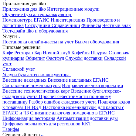
Приложения для iiko
Приложения для iiko
Интеграционные модули
Обучение бухгалтер-калькулятор
Номенклатура
ЕГАИС
Инвентаризация
Производство и
логистика
Сотрудники
Справочники
Финансы
Честный знак
Тест-драйв iiko и оборудования
Услуги
Постановка онлайн-кассы на учет
Выкуп оборудования
Типовые решения
Кафе
Ресторан
Бар
Ночной клуб
Кофейня
Шаурма
Столовая/
кулинария
Общепит
Фастфуд
Службы доставки
Складской
учет
Складской учет
Услуги бухгалтера-калькулятора
Внесение накладных
Внесение накладных ЕГАИС
Составление номенклатуры
Исправление чека коррекции
Внесение технологических карт
Введение бухгалтерско-
складского учёта
Просчет себестоимости по новому
поставщику
Разбор ошибок складского учета
Подвязка кодов
к товарам ТН ВЭД
Настройка номенклатуры для работы с
ЕГАИС и ЧЗ
Списание алкоголя помарочно в ЕГАИС
Цифровизация ресторана
Автоматизация доставки еды
Цифровая лояльность для ресторанов
ККТ
Тарифы
Сервисный центр