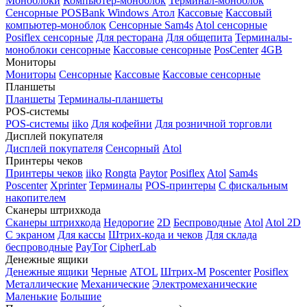
Моноблоки
Компьютер-моноблок
Терминал-моноблок
Сенсорные
POSBank
Windows
Атол
Кассовые
Кассовый
компьютер-моноблок
Сенсорные Sam4s
Atol сенсорные
Posiflex сенсорные
Для ресторана
Для общепита
Терминалы-
моноблоки сенсорные
Кассовые сенсорные
PosCenter
4GB
Мониторы
Мониторы
Сенсорные
Кассовые
Кассовые сенсорные
Планшеты
Планшеты
Терминалы-планшеты
POS-системы
POS-системы
iiko
Для кофейни
Для розничной торговли
Дисплей покупателя
Дисплей покупателя
Сенсорный
Atol
Принтеры чеков
Принтеры чеков
iiko
Rongta
Paytor
Posiflex
Atol
Sam4s
Poscenter
Xprinter
Терминалы
POS-принтеры
С фискальным
накопителем
Сканеры штрихкода
Сканеры штрихкода
Недорогие
2D
Беспроводные
Atol
Atol 2D
С экраном
Для кассы
Штрих-кода и чеков
Для склада
беспроводные
PayTor
CipherLab
Денежные ящики
Денежные ящики
Черные
ATOL
Штрих-М
Poscenter
Posiflex
Металлические
Механические
Электромеханические
Маленькие
Большие