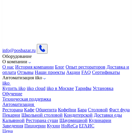
info@posbazar.ru
Оборудование
О компании
О нас
История компании
Блог
Опыт рестораторов
Доставка и
оплата
Отзывы
Наши проекты
Акции
FAQ
Сертификаты
Автоматизация iiko
iiko
Купить iiko
iiko cloud
iiko в Москве
Тарифы
Установка
Обучение
Техническая поддержка
Автоматизация
Ресторана
Кафе
Общепита
Кофейни
Бара
Столовой
Фаст фуда
Пекарни
Школьной столовой
Кондитерской
Доставки еды
Кальянной
Ресторана суши
Шаурмишной
Кулинарии
Заведения
Пиццерии
Кухни
HoReCa
ЕГАИС
Цена