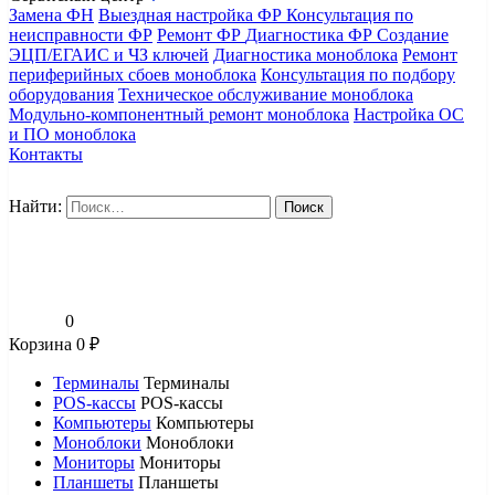
Замена ФН
Выездная настройка ФР
Консультация по
неисправности ФР
Ремонт ФР
Диагностика ФР
Создание
ЭЦП/ЕГАИС и ЧЗ ключей
Диагностика моноблока
Ремонт
периферийных сбоев моноблока
Консультация по подбору
оборудования
Техническое обслуживание моноблока
Модульно-компонентный ремонт моноблока
Настройка ОС
и ПО моноблока
Контакты
Найти:
0
Корзина
0
₽
Терминалы
Терминалы
POS-кассы
POS-кассы
Компьютеры
Компьютеры
Моноблоки
Моноблоки
Мониторы
Мониторы
Планшеты
Планшеты