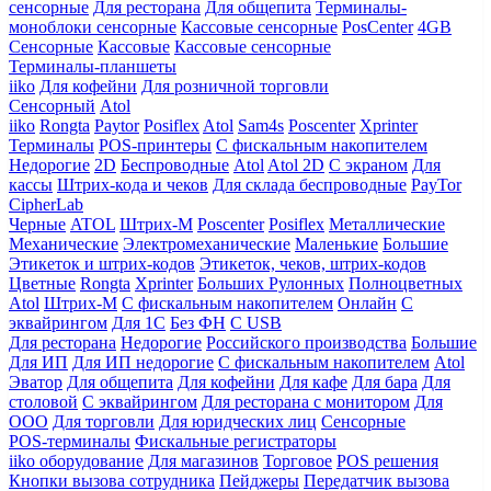
сенсорные
Для ресторана
Для общепита
Терминалы-
моноблоки сенсорные
Кассовые сенсорные
PosCenter
4GB
Сенсорные
Кассовые
Кассовые сенсорные
Терминалы-планшеты
iiko
Для кофейни
Для розничной торговли
Сенсорный
Atol
iiko
Rongta
Paytor
Posiflex
Atol
Sam4s
Poscenter
Xprinter
Терминалы
POS-принтеры
С фискальным накопителем
Недорогие
2D
Беспроводные
Atol
Atol 2D
С экраном
Для
кассы
Штрих-кода и чеков
Для склада беспроводные
PayTor
CipherLab
Черные
ATOL
Штрих-М
Poscenter
Posiflex
Металлические
Механические
Электромеханические
Маленькие
Большие
Этикеток и штрих-кодов
Этикеток, чеков, штрих-кодов
Цветные
Rongta
Xprinter
Больших
Рулонных
Полноцветных
Atol
Штрих-М
С фискальным накопителем
Онлайн
С
эквайрингом
Для 1С
Без ФН
С USB
Для ресторана
Недорогие
Российского производства
Большие
Для ИП
Для ИП недорогие
С фискальным накопителем
Atol
Эватор
Для общепита
Для кофейни
Для кафе
Для бара
Для
столовой
С эквайрингом
Для ресторана с монитором
Для
ООО
Для торговли
Для юридческих лиц
Сенсорные
POS-терминалы
Фискальные регистраторы
iiko оборудование
Для магазинов
Торговое
POS решения
Кнопки вызова сотрудника
Пейджеры
Передатчик вызова