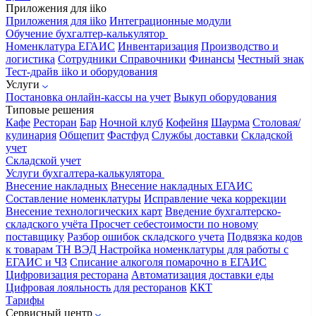
Приложения для iiko
Приложения для iiko
Интеграционные модули
Обучение бухгалтер-калькулятор
Номенклатура
ЕГАИС
Инвентаризация
Производство и
логистика
Сотрудники
Справочники
Финансы
Честный знак
Тест-драйв iiko и оборудования
Услуги
Постановка онлайн-кассы на учет
Выкуп оборудования
Типовые решения
Кафе
Ресторан
Бар
Ночной клуб
Кофейня
Шаурма
Столовая/
кулинария
Общепит
Фастфуд
Службы доставки
Складской
учет
Складской учет
Услуги бухгалтера-калькулятора
Внесение накладных
Внесение накладных ЕГАИС
Составление номенклатуры
Исправление чека коррекции
Внесение технологических карт
Введение бухгалтерско-
складского учёта
Просчет себестоимости по новому
поставщику
Разбор ошибок складского учета
Подвязка кодов
к товарам ТН ВЭД
Настройка номенклатуры для работы с
ЕГАИС и ЧЗ
Списание алкоголя помарочно в ЕГАИС
Цифровизация ресторана
Автоматизация доставки еды
Цифровая лояльность для ресторанов
ККТ
Тарифы
Сервисный центр