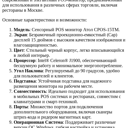
для использования в различных сферах торговли, включая
рестораны в Москве.
Основные характеристики и возможности:
Модель
: Сенсорный POS монитор Атол CPOS-15TM.
Экран
: Безрамочный проекционно-емкостный (Cap)
дисплей 15 дюймов с высоким качеством изображения и
влагозащищенностью.
Цвет
: Стильный черный корпус, легко вписывающийся
в любой интерьер.
Процессор
: Intel® Celeron® J1900, обеспечивающий
бесшумную работу и минимальное энергопотребление.
Угол Наклона
: Регулируемый до 90 градусов, удобно
для пользователей и клиентов.
Подставка
: Устойчивая подставка для надежного
размещения монитора на рабочем месте.
Совместимость
: Идеально подходит для использования
в мобильных POS системах и ресторанах, совместим с
клавиатурами и смарт-техникой.
Порты
: Множество портов для подключения
дополнительного оборудования, включая сканеры
штрих-кода и ридером магнитных карт.
Операционная Система
: Поддерживает различные
версии ОС Windows, гибкая настройка и установка.