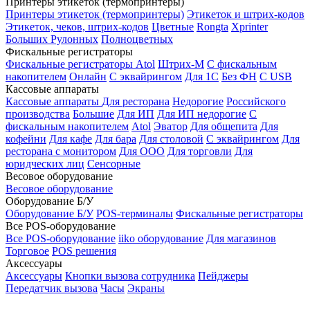
Принтеры этикеток (термопринтеры)
Принтеры этикеток (термопринтеры)
Этикеток и штрих-кодов
Этикеток, чеков, штрих-кодов
Цветные
Rongta
Xprinter
Больших
Рулонных
Полноцветных
Фискальные регистраторы
Фискальные регистраторы
Atol
Штрих-М
С фискальным
накопителем
Онлайн
С эквайрингом
Для 1С
Без ФН
С USB
Кассовые аппараты
Кассовые аппараты
Для ресторана
Недорогие
Российского
производства
Большие
Для ИП
Для ИП недорогие
С
фискальным накопителем
Atol
Эватор
Для общепита
Для
кофейни
Для кафе
Для бара
Для столовой
С эквайрингом
Для
ресторана с монитором
Для ООО
Для торговли
Для
юридческих лиц
Сенсорные
Весовое оборудование
Весовое оборудование
Оборудование Б/У
Оборудование Б/У
POS-терминалы
Фискальные регистраторы
Все POS-оборудование
Все POS-оборудование
iiko оборудование
Для магазинов
Торговое
POS решения
Аксессуары
Аксессуары
Кнопки вызова сотрудника
Пейджеры
Передатчик вызова
Часы
Экраны