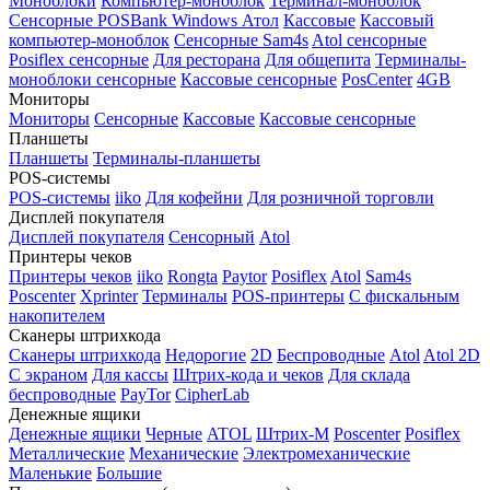
Моноблоки
Компьютер-моноблок
Терминал-моноблок
Сенсорные
POSBank
Windows
Атол
Кассовые
Кассовый
компьютер-моноблок
Сенсорные Sam4s
Atol сенсорные
Posiflex сенсорные
Для ресторана
Для общепита
Терминалы-
моноблоки сенсорные
Кассовые сенсорные
PosCenter
4GB
Мониторы
Мониторы
Сенсорные
Кассовые
Кассовые сенсорные
Планшеты
Планшеты
Терминалы-планшеты
POS-системы
POS-системы
iiko
Для кофейни
Для розничной торговли
Дисплей покупателя
Дисплей покупателя
Сенсорный
Atol
Принтеры чеков
Принтеры чеков
iiko
Rongta
Paytor
Posiflex
Atol
Sam4s
Poscenter
Xprinter
Терминалы
POS-принтеры
С фискальным
накопителем
Сканеры штрихкода
Сканеры штрихкода
Недорогие
2D
Беспроводные
Atol
Atol 2D
С экраном
Для кассы
Штрих-кода и чеков
Для склада
беспроводные
PayTor
CipherLab
Денежные ящики
Денежные ящики
Черные
ATOL
Штрих-М
Poscenter
Posiflex
Металлические
Механические
Электромеханические
Маленькие
Большие