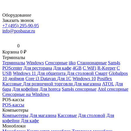
Оборудование
Заказать звонок
+7 (495) 295-90-95
info@posbazar.ru
0
Корзина
0
₽
Терминалы
Терминалы
Windows
Сенсорные
iiko
Стационарные
Sam4s
POScenter
Для ресторана
Для кафе
4GB
С WiFi
R-Keeper
С
USB
Windows 11
Для общепита
Для столовой
Смарт
Globalpos
10 дюймов
Core i3
Datavan
Для 1С
Windows 10
Posiflex
Кассовые
Для розничной торговли
Для магазина
ATOL
Для
бара
Для кофейни
Для horeca
Sam4s сенсорные
Atol сенсорные
Сенсорные на Windows
POS-кассы
POS-кассы
Компьютеры
Компьютеры
Для магазина
Кассовые
Для столовой
Для
кофейни
Для кафе
Моноблоки