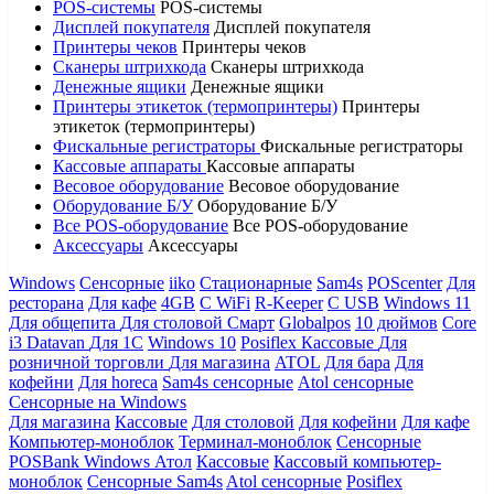
POS-системы
POS-системы
Дисплей покупателя
Дисплей покупателя
Принтеры чеков
Принтеры чеков
Сканеры штрихкода
Сканеры штрихкода
Денежные ящики
Денежные ящики
Принтеры этикеток (термопринтеры)
Принтеры
этикеток (термопринтеры)
Фискальные регистраторы
Фискальные регистраторы
Кассовые аппараты
Кассовые аппараты
Весовое оборудование
Весовое оборудование
Оборудование Б/У
Оборудование Б/У
Все POS-оборудование
Все POS-оборудование
Аксессуары
Аксессуары
Windows
Сенсорные
iiko
Стационарные
Sam4s
POScenter
Для
ресторана
Для кафе
4GB
С WiFi
R-Keeper
С USB
Windows 11
Для общепита
Для столовой
Смарт
Globalpos
10 дюймов
Core
i3
Datavan
Для 1С
Windows 10
Posiflex
Кассовые
Для
розничной торговли
Для магазина
ATOL
Для бара
Для
кофейни
Для horeca
Sam4s сенсорные
Atol сенсорные
Сенсорные на Windows
Для магазина
Кассовые
Для столовой
Для кофейни
Для кафе
Компьютер-моноблок
Терминал-моноблок
Сенсорные
POSBank
Windows
Атол
Кассовые
Кассовый компьютер-
моноблок
Сенсорные Sam4s
Atol сенсорные
Posiflex