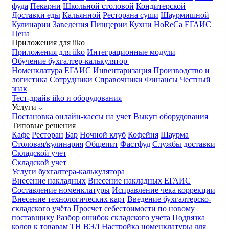
фуда
Пекарни
Школьной столовой
Кондитерской
Доставки еды
Кальянной
Ресторана суши
Шаурмишной
Кулинарии
Заведения
Пиццерии
Кухни
HoReCa
ЕГАИС
Цена
Приложения для iiko
Приложения для iiko
Интеграционные модули
Обучение бухгалтер-калькулятор
Номенклатура
ЕГАИС
Инвентаризация
Производство и
логистика
Сотрудники
Справочники
Финансы
Честный
знак
Тест-драйв iiko и оборудования
Услуги
Постановка онлайн-кассы на учет
Выкуп оборудования
Типовые решения
Кафе
Ресторан
Бар
Ночной клуб
Кофейня
Шаурма
Столовая/кулинария
Общепит
Фастфуд
Службы доставки
Складской учет
Складской учет
Услуги бухгалтера-калькулятора
Внесение накладных
Внесение накладных ЕГАИС
Составление номенклатуры
Исправление чека коррекции
Внесение технологических карт
Введение бухгалтерско-
складского учёта
Просчет себестоимости по новому
поставщику
Разбор ошибок складского учета
Подвязка
кодов к товарам ТН ВЭД
Настройка номенклатуры для