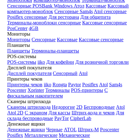
Моноблоки
Компьютер-моноблок
Терминал-моноблок
Сенсорные
POSBank
Windows
Атол
Кассовые
Кассовый
компьютер-моноблок
Сенсорные Sam4s
Atol сенсорные
Posiflex сенсорные
Для ресторана
Для общепита
Терминалы-моноблоки сенсорные
Кассовые сенсорные
PosCenter
4GB
Мониторы
Мониторы
Сенсорные
Кассовые
Кассовые сенсорные
Планшеты
Планшеты
Терминалы-планшеты
POS-системы
POS-системы
iiko
Для кофейни
Для розничной торговли
Дисплей покупателя
Дисплей покупателя
Сенсорный
Atol
Принтеры чеков
Принтеры чеков
iiko
Rongta
Paytor
Posiflex
Atol
Sam4s
Poscenter
Xprinter
Терминалы
POS-принтеры
С
фискальным накопителем
Сканеры штрихкода
Сканеры штрихкода
Недорогие
2D
Беспроводные
Atol
Atol 2D
С экраном
Для кассы
Штрих-кода и чеков
Для
склада беспроводные
PayTor
CipherLab
Денежные ящики
Денежные ящики
Черные
ATOL
Штрих-М
Poscenter
Posiflex
Металлические
Механические