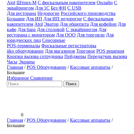
Atol
Штрих-М
С фискальным накопителем
Онлайн
С
эквайрингом
Для 1С
Без ФН
С USB
Для ресторана
Недорогие
Российского производства
Большие
Для ИП
Для ИП недорогие
С фискальным
накопителем
Atol
Эватор
Для общепита
Для кофейни
Для
кафе
Для бара
Для столовой
С эквайрингом
Для
ресторана с монитором
Для ООО
Для торговли
Для
юридческих лиц
Сенсорные
POS-терминалы
Фискальные регистраторы
iiko оборудование
Для магазинов
Торговое
POS решения
Кнопки вызова сотрудника
Пейджеры
Передатчик вызова
Часы
Экраны
Главная
/
POS Оборудование
/
Кассовые аппараты
/
Большие
Избранное
Сравнение
Найти:
0
Главная
/
POS Оборудование
/
Кассовые аппараты
/
Большие