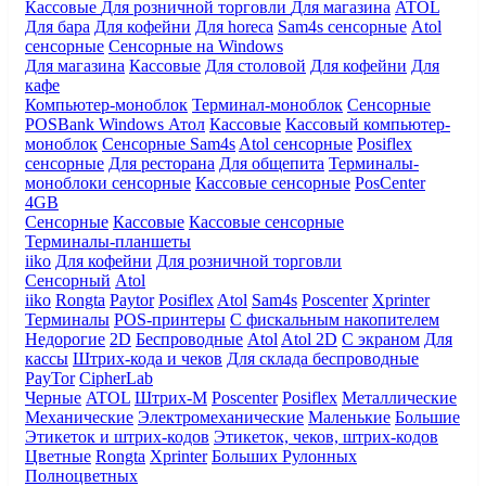
Кассовые
Для розничной торговли
Для магазина
ATOL
Для бара
Для кофейни
Для horeca
Sam4s сенсорные
Atol
сенсорные
Сенсорные на Windows
Для магазина
Кассовые
Для столовой
Для кофейни
Для
кафе
Компьютер-моноблок
Терминал-моноблок
Сенсорные
POSBank
Windows
Атол
Кассовые
Кассовый компьютер-
моноблок
Сенсорные Sam4s
Atol сенсорные
Posiflex
сенсорные
Для ресторана
Для общепита
Терминалы-
моноблоки сенсорные
Кассовые сенсорные
PosCenter
4GB
Сенсорные
Кассовые
Кассовые сенсорные
Терминалы-планшеты
iiko
Для кофейни
Для розничной торговли
Сенсорный
Atol
iiko
Rongta
Paytor
Posiflex
Atol
Sam4s
Poscenter
Xprinter
Терминалы
POS-принтеры
С фискальным накопителем
Недорогие
2D
Беспроводные
Atol
Atol 2D
С экраном
Для
кассы
Штрих-кода и чеков
Для склада беспроводные
PayTor
CipherLab
Черные
ATOL
Штрих-М
Poscenter
Posiflex
Металлические
Механические
Электромеханические
Маленькие
Большие
Этикеток и штрих-кодов
Этикеток, чеков, штрих-кодов
Цветные
Rongta
Xprinter
Больших
Рулонных
Полноцветных