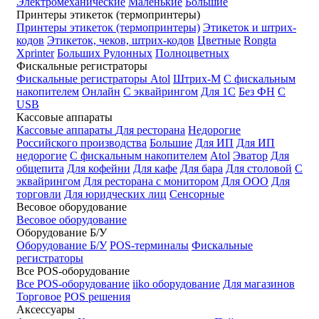
Электромеханические
Маленькие
Большие
Принтеры этикеток (термопринтеры)
Принтеры этикеток (термопринтеры)
Этикеток и штрих-
кодов
Этикеток, чеков, штрих-кодов
Цветные
Rongta
Xprinter
Больших
Рулонных
Полноцветных
Фискальные регистраторы
Фискальные регистраторы
Atol
Штрих-М
С фискальным
накопителем
Онлайн
С эквайрингом
Для 1С
Без ФН
С
USB
Кассовые аппараты
Кассовые аппараты
Для ресторана
Недорогие
Российского производства
Большие
Для ИП
Для ИП
недорогие
С фискальным накопителем
Atol
Эватор
Для
общепита
Для кофейни
Для кафе
Для бара
Для столовой
С
эквайрингом
Для ресторана с монитором
Для ООО
Для
торговли
Для юридческих лиц
Сенсорные
Весовое оборудование
Весовое оборудование
Оборудование Б/У
Оборудование Б/У
POS-терминалы
Фискальные
регистраторы
Все POS-оборудование
Все POS-оборудование
iiko оборудование
Для магазинов
Торговое
POS решения
Аксессуары