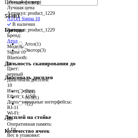
Ценовой фильтр
Лучшая цена
Артикул: product_1229
54-ФЗ
АТОЛ Sigma 10
В наличии
Бренды
Артикул: product_1229
Бренд:
Атол
Атол
(1)
Модель:
Эвотор
(3)
Sigma 10
Bluetooth:
Дальность сканирования до
да
Цвет:
черный
Диагональ дисплея
Диагональ дисплея:
10
Интерфейсы:
10
(1)
Ethernet, USB
10.1
(1)
Дополнительные интерфейсы:
7
(2)
RJ-11
Wi-Fi:
Дисплей на стойке
Да
Оперативная память:
1 Гб
Количество ячеек
Вес в упаковке: