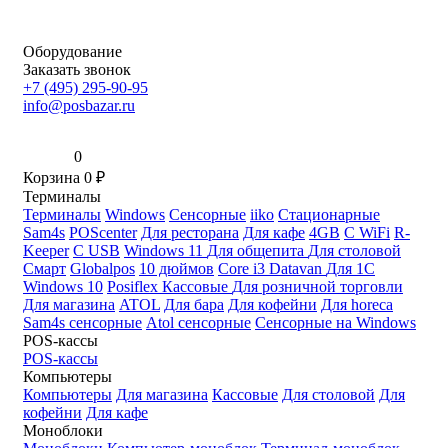
Оборудование
Заказать звонок
+7 (495) 295-90-95
info@posbazar.ru
0
Корзина
0
₽
Терминалы
Терминалы
Windows
Сенсорные
iiko
Стационарные
Sam4s
POScenter
Для ресторана
Для кафе
4GB
С WiFi
R-
Keeper
С USB
Windows 11
Для общепита
Для столовой
Смарт
Globalpos
10 дюймов
Core i3
Datavan
Для 1С
Windows 10
Posiflex
Кассовые
Для розничной торговли
Для магазина
ATOL
Для бара
Для кофейни
Для horeca
Sam4s сенсорные
Atol сенсорные
Сенсорные на Windows
POS-кассы
POS-кассы
Компьютеры
Компьютеры
Для магазина
Кассовые
Для столовой
Для
кофейни
Для кафе
Моноблоки