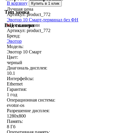
В корзину
Купить в 1 клик
Лучшая цена
Тип замка
Артикул: product_772
Эвотор 10 Смарт-терминал без ФН
Вид сканера
Нет в наличии
Артикул: product_772
Бренд:
Эвотор
Модель:
Эвотор 10 Смарт
Цвет:
черный
Диагональ дисплея:
10.1
Интерфейсы:
Ethernet
Гарантия:
1 год
Операционная система:
evotor-os
Разрешение дисплея:
1280x800
Память:
8 Гб
Оперативная память: