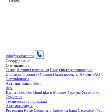
Пермь
info@posbazar.ru
Оборудование
О компании
О нас
История компании
Блог
Опыт рестораторов
Доставка и оплата
Отзывы
Наши проекты
Акции
FAQ
Сертификаты
Автоматизация iiko
iiko
Купить iiko
iiko cloud
iiko в Москве
Тарифы
Установка
Обучение
Техническая поддержка
Автоматизация
Ресторана
Кафе
Общепита
Кофейни
Бара
Столовой
Фаст