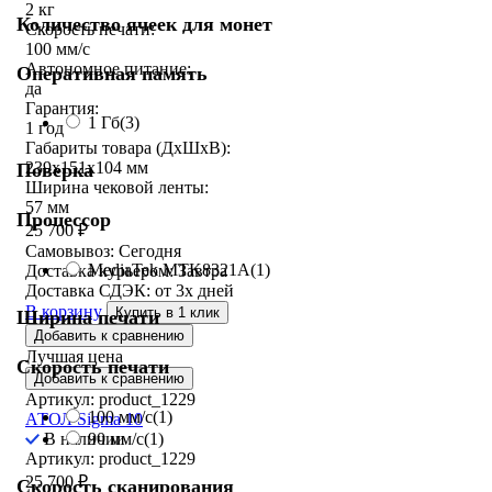
2 кг
Количество ячеек для монет
Скорость печати:
100 мм/с
Автономное питание:
Оперативная память
да
Гарантия:
1 Гб
(3)
1 год
Габариты товара (ДxШxВ):
239х151х104 мм
Поверка
Ширина чековой ленты:
57 мм
Процессор
25 700
₽
Самовывоз:
Сегодня
MediaTek MTK8321A
(1)
Доставка курьером:
Завтра
Доставка СДЭК:
от 3х дней
В корзину
Купить в 1 клик
Ширина печати
Добавить к сравнению
Лучшая цена
Скорость печати
Добавить к сравнению
Артикул: product_1229
100 мм/с
(1)
АТОЛ Sigma 10
90 мм/с
(1)
В наличии
Артикул: product_1229
25 700
₽
Скорость сканирования