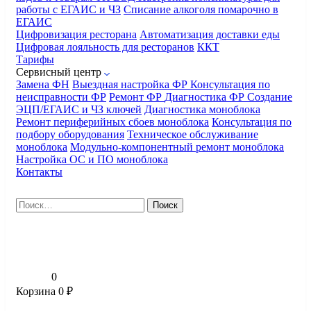
работы с ЕГАИС и ЧЗ
Списание алкоголя помарочно в
ЕГАИС
Цифровизация ресторана
Автоматизация доставки еды
Цифровая лояльность для ресторанов
ККТ
Тарифы
Сервисный центр
Замена ФН
Выездная настройка ФР
Консультация по
неисправности ФР
Ремонт ФР
Диагностика ФР
Создание
ЭЦП/ЕГАИС и ЧЗ ключей
Диагностика моноблока
Ремонт периферийных сбоев моноблока
Консультация по
подбору оборудования
Техническое обслуживание
моноблока
Модульно-компонентный ремонт моноблока
Настройка ОС и ПО моноблока
Контакты
Найти:
0
Корзина
0
₽