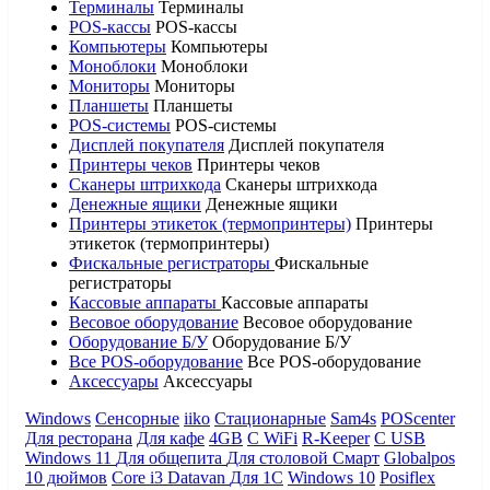
Терминалы
Терминалы
POS-кассы
POS-кассы
Компьютеры
Компьютеры
Моноблоки
Моноблоки
Мониторы
Мониторы
Планшеты
Планшеты
POS-системы
POS-системы
Дисплей покупателя
Дисплей покупателя
Принтеры чеков
Принтеры чеков
Сканеры штрихкода
Сканеры штрихкода
Денежные ящики
Денежные ящики
Принтеры этикеток (термопринтеры)
Принтеры
этикеток (термопринтеры)
Фискальные регистраторы
Фискальные
регистраторы
Кассовые аппараты
Кассовые аппараты
Весовое оборудование
Весовое оборудование
Оборудование Б/У
Оборудование Б/У
Все POS-оборудование
Все POS-оборудование
Аксессуары
Аксессуары
Windows
Сенсорные
iiko
Стационарные
Sam4s
POScenter
Для ресторана
Для кафе
4GB
С WiFi
R-Keeper
С USB
Windows 11
Для общепита
Для столовой
Смарт
Globalpos
10 дюймов
Core i3
Datavan
Для 1С
Windows 10
Posiflex