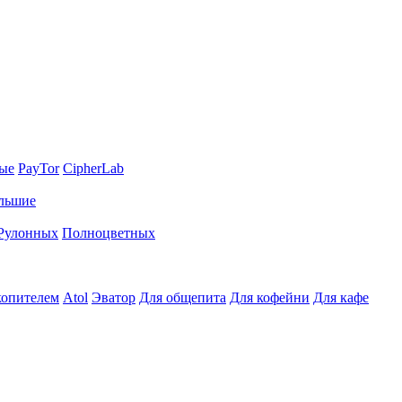
ные
PayTor
CipherLab
льшие
Рулонных
Полноцветных
копителем
Atol
Эватор
Для общепита
Для кофейни
Для кафе