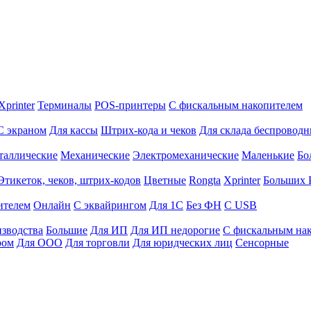
Xprinter
Терминалы
POS-принтеры
С фискальным накопителем
С экраном
Для кассы
Штрих-кода и чеков
Для склада беспровод
таллические
Механические
Электромеханические
Маленькие
Бо
Этикеток, чеков, штрих-кодов
Цветные
Rongta
Xprinter
Больших
ителем
Онлайн
С эквайрингом
Для 1С
Без ФН
С USB
изводства
Большие
Для ИП
Для ИП недорогие
С фискальным на
ром
Для ООО
Для торговли
Для юридческих лиц
Сенсорные