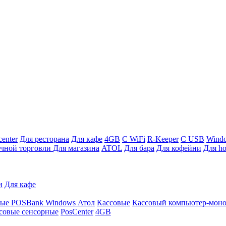
enter
Для ресторана
Для кафе
4GB
С WiFi
R-Keeper
С USB
Wind
ичной торговли
Для магазина
ATOL
Для бара
Для кофейни
Для ho
и
Для кафе
ные
POSBank
Windows
Атол
Кассовые
Кассовый компьютер-мон
совые сенсорные
PosCenter
4GB