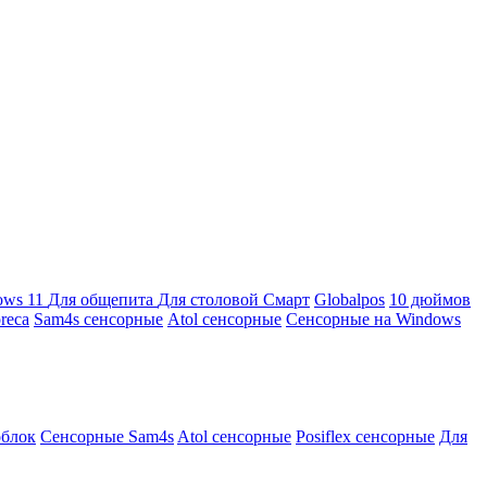
ows 11
Для общепита
Для столовой
Смарт
Globalpos
10 дюймов
reca
Sam4s сенсорные
Atol сенсорные
Сенсорные на Windows
облок
Сенсорные Sam4s
Atol сенсорные
Posiflex сенсорные
Для