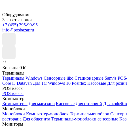
Оборудование
Заказать звонок
+7 (495) 295-90-95
info@posbazar.ru
0
Корзина
0
₽
Терминалы
Терминалы
Windows
Сенсорные
iiko
Стационарные
Sam4s
POSc
Core i3
Datavan
Для 1С
Windows 10
Posiflex
Кассовые
Для розн
POS-кассы
POS-кассы
Компьютеры
Компьютеры
Для магазина
Кассовые
Для столовой
Для кофейн
Моноблоки
Моноблоки
Компьютер-моноблок
Терминал-моноблок
Сенсор
ресторана
Для общепита
Терминалы-моноблоки сенсорные
Кас
Мониторы