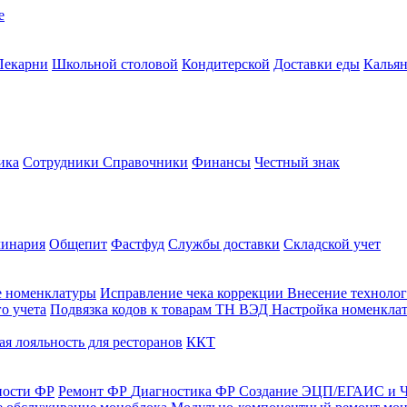
е
Пекарни
Школьной столовой
Кондитерской
Доставки еды
Калья
ика
Сотрудники
Справочники
Финансы
Честный знак
линария
Общепит
Фастфуд
Службы доставки
Складской учет
е номенклатуры
Исправление чека коррекции
Внесение технолог
о учета
Подвязка кодов к товарам ТН ВЭД
Настройка номенклат
я лояльность для ресторанов
ККТ
ности ФР
Ремонт ФР
Диагностика ФР
Создание ЭЦП/ЕГАИС и Ч