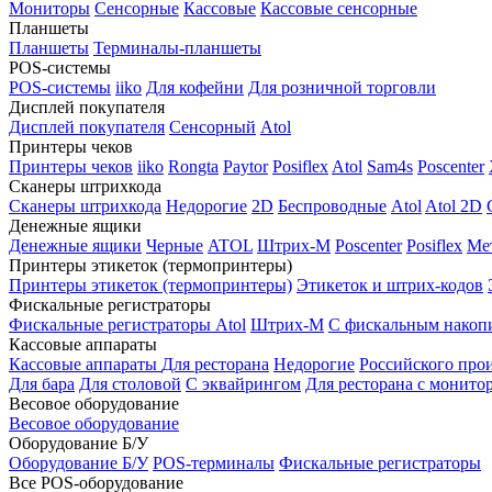
Мониторы
Сенсорные
Кассовые
Кассовые сенсорные
Планшеты
Планшеты
Терминалы-планшеты
POS-системы
POS-системы
iiko
Для кофейни
Для розничной торговли
Дисплей покупателя
Дисплей покупателя
Сенсорный
Atol
Принтеры чеков
Принтеры чеков
iiko
Rongta
Paytor
Posiflex
Atol
Sam4s
Poscenter
Сканеры штрихкода
Сканеры штрихкода
Недорогие
2D
Беспроводные
Atol
Atol 2D
Денежные ящики
Денежные ящики
Черные
ATOL
Штрих-М
Poscenter
Posiflex
Ме
Принтеры этикеток (термопринтеры)
Принтеры этикеток (термопринтеры)
Этикеток и штрих-кодов
Фискальные регистраторы
Фискальные регистраторы
Atol
Штрих-М
С фискальным накоп
Кассовые аппараты
Кассовые аппараты
Для ресторана
Недорогие
Российского про
Для бара
Для столовой
С эквайрингом
Для ресторана с монито
Весовое оборудование
Весовое оборудование
Оборудование Б/У
Оборудование Б/У
POS-терминалы
Фискальные регистраторы
Все POS-оборудование