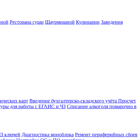
нной
Ресторана суши
Шаурмишной
Кулинарии
Заведения
ических карт
Введение бухгалтерско-складского учёта
Просчет
уры для работы с ЕГАИС и ЧЗ
Списание алкоголя помарочно в
З ключей
Диагностика моноблока
Ремонт периферийных сбоев