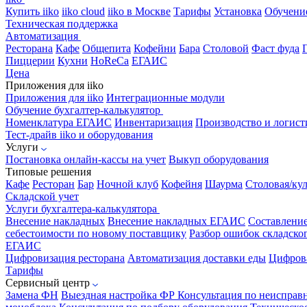
Купить iiko
iiko cloud
iiko в Москве
Тарифы
Установка
Обучени
Техническая поддержка
Автоматизация
Ресторана
Кафе
Общепита
Кофейни
Бара
Столовой
Фаст фуда
Пиццерии
Кухни
HoReCa
ЕГАИС
Цена
Приложения для iiko
Приложения для iiko
Интеграционные модули
Обучение бухгалтер-калькулятор
Номенклатура
ЕГАИС
Инвентаризация
Производство и логист
Тест-драйв iiko и оборудования
Услуги
Постановка онлайн-кассы на учет
Выкуп оборудования
Типовые решения
Кафе
Ресторан
Бар
Ночной клуб
Кофейня
Шаурма
Столовая/ку
Складской учет
Услуги бухгалтера-калькулятора
Внесение накладных
Внесение накладных ЕГАИС
Составлени
себестоимости по новому поставщику
Разбор ошибок складског
ЕГАИС
Цифровизация ресторана
Автоматизация доставки еды
Цифрова
Тарифы
Сервисный центр
Замена ФН
Выездная настройка ФР
Консультация по неисправ