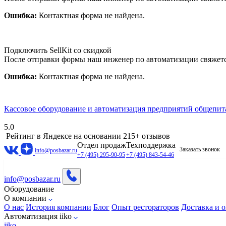
Ошибка:
Контактная форма не найдена.
Подключить SellKit со скидкой
После отправки формы наш инженер по автоматизации свяжет
Ошибка:
Контактная форма не найдена.
Кассовое оборудование и автоматизация предприятий общепит
5.0
Рейтинг в Яндексе
на основании 215+ отзывов
Отдел продаж
Техподдержка
Заказать звонок
info@posbazar.ru
+7 (495) 295-90-95
+7 (495) 843-54-46
info@posbazar.ru
Оборудование
О компании
О нас
История компании
Блог
Опыт рестораторов
Доставка и о
Автоматизация iiko
iiko