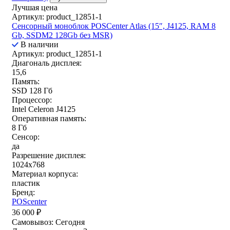
Лучшая цена
Артикул: product_12851-1
Сенсорный моноблок POSCenter Atlas (15″, J4125, RAM 8
Gb, SSDM2 128Gb без MSR)
В наличии
Артикул: product_12851-1
Диагональ дисплея:
15,6
Память:
SSD 128 Гб
Процессор:
Intel Celeron J4125
Оперативная память:
8 Гб
Сенсор:
да
Разрешение дисплея:
1024x768
Материал корпуса:
пластик
Бренд:
POScenter
36 000
₽
Самовывоз:
Сегодня