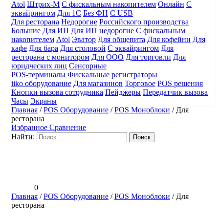
Atol
Штрих-М
С фискальным накопителем
Онлайн
С
эквайрингом
Для 1С
Без ФН
С USB
Для ресторана
Недорогие
Российского производства
Большие
Для ИП
Для ИП недорогие
С фискальным
накопителем
Atol
Эватор
Для общепита
Для кофейни
Для
кафе
Для бара
Для столовой
С эквайрингом
Для
ресторана с монитором
Для ООО
Для торговли
Для
юридческих лиц
Сенсорные
POS-терминалы
Фискальные регистраторы
iiko оборудование
Для магазинов
Торговое
POS решения
Кнопки вызова сотрудника
Пейджеры
Передатчик вызова
Часы
Экраны
Главная
/
POS Оборудование
/
POS Моноблоки
/
Для
ресторана
Избранное
Сравнение
Найти:
0
Главная
/
POS Оборудование
/
POS Моноблоки
/
Для
ресторана