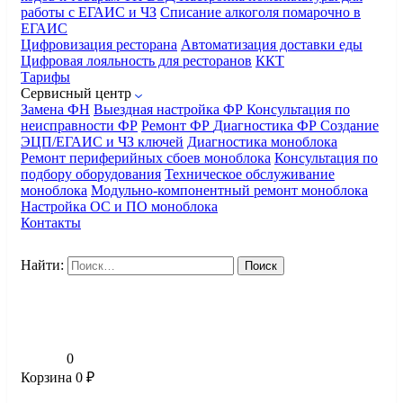
работы с ЕГАИС и ЧЗ
Списание алкоголя помарочно в
ЕГАИС
Цифровизация ресторана
Автоматизация доставки еды
Цифровая лояльность для ресторанов
ККТ
Тарифы
Сервисный центр
Замена ФН
Выездная настройка ФР
Консультация по
неисправности ФР
Ремонт ФР
Диагностика ФР
Создание
ЭЦП/ЕГАИС и ЧЗ ключей
Диагностика моноблока
Ремонт периферийных сбоев моноблока
Консультация по
подбору оборудования
Техническое обслуживание
моноблока
Модульно-компонентный ремонт моноблока
Настройка ОС и ПО моноблока
Контакты
Найти:
0
Корзина
0
₽