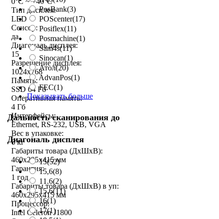
0°C ~ +40°C
PosBank
(3)
Тип дисплея:
POScenter
(17)
LED
Сенсор:
Posiflex
(11)
да
Posmachine
(1)
Диагональ дисплея:
Sam4s
(11)
15
Sinocan
(1)
Разрешение дисплея:
Атол
(20)
1024x768
AdvanPos
(1)
Память:
FEC
(1)
SSD 64 Гб
Показывать больше
Оперативная память:
4 Гб
Интерфейсы:
Дальность сканирования до
Ethernet, RS-232, USB, VGA
Вес в упаковке:
Диагональ дисплея
6 кг
Габариты товара (ДxШxВ):
460x295x415 мм
15
(52)
Гарантия:
15,6
(8)
1 год
11.6
(2)
Габариты товара (ДxШxВ) в уп:
15.6
(11)
460x295x415 мм
16
(1)
Процессор:
17
(1)
Intel Celeron J1800