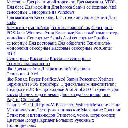
Кассовые
Для розничной торговли
Для магазина
ATOL
Для бара
Для кофейни
Для horeca
Sam4s сенсорные
Atol
сенсорные
Сенсорные на Windows
Для магазина
Кассовые
Для столовой
Для кофейни
Для
кафе
Компьютер-моноблок
Терминал-моноблок
Сенсорные
POSBank
Windows
Атол
Кассовые
Кассовый компьютер-
моноблок
Сенсорные Sam4s
Atol сенсорные
Posiflex
сенсорные
Для ресторана
Для общепита
Терминалы-
моноблоки сенсорные
Кассовые сенсорные
PosCenter
4GB
Сенсорные
Кассовые
Кассовые сенсорные
Терминалы-планшеты
iiko
Для кофейни
Для розничной торговли
Сенсорный
Atol
iiko
Rongta
Paytor
Posiflex
Atol
Sam4s
Poscenter
Xprinter
Терминалы
POS-принтеры
С фискальным накопителем
Недорогие
2D
Беспроводные
Atol
Atol 2D
С экраном
Для
кассы
Штрих-кода и чеков
Для склада беспроводные
PayTor
CipherLab
Черные
ATOL
Штрих-М
Poscenter
Posiflex
Металлические
Механические
Электромеханические
Маленькие
Большие
Этикеток и штрих-кодов
Этикеток, чеков, штрих-кодов
Цветные
Rongta
Xprinter
Больших
Рулонных
Полноцветных