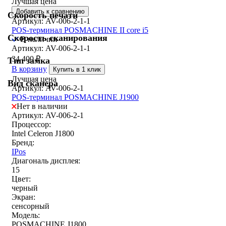
Лучшая цена
Добавить к сравнению
Скорость печати
Артикул: AV-006-2-1-1
POS-терминал POSMACHINE II core i5
Скорость сканирования
В наличии
Артикул: AV-006-2-1-1
34 400
₽
Тип замка
В корзину
Купить в 1 клик
Лучшая цена
Вид сканера
Артикул: AV-006-2-1
POS-терминал POSMACHINE J1900
Нет в наличии
Артикул: AV-006-2-1
Процессор:
Intel Celeron J1800
Бренд:
IPos
Диагональ дисплея:
15
Цвет:
черный
Экран:
сенсорный
Модель:
POSMACHINE J1800