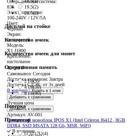
18.5
(1)
Операционная система:
19.5
(2)
835
Электропитание:
21.5
(2)
100-240V / 12V/5A
Цвет:
Дисплей на стойке
черный
Экран:
Количество ячеек
сенсорный
Модель:
X1 J1800
Количество ячеек для монет
Крепление:
настольное
Оперативная память
42 000
₽
Самовывоз:
Сегодня
Доставка курьером:
Завтра
2 Гб
(3)
Доставка СДЭК:
от 3х дней
4 Гб
(30)
В корзину
Купить в 1 клик
8 Гб
(40)
Добавить к сравнению
Лучшая цена
Поверка
Добавить к сравнению
Артикул: AV-001
Процессор
Сенсорный моноблок IPOS X1 (Intel Celeron J6412 , 8GB
DDR4, SSD MSATA 128 Gb, MSR, WiFi)
В наличии
i3 3217U
(4)