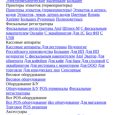
Электромеханические
Маленькие
Большие
Принтеры этикеток (термопринтеры)
Принтеры этикеток (термопринтеры)
Этикеток и штрих-
кодов
Этикеток, чеков, штрих-кодов
Цветные
Rongta
Xprinter
Больших
Рулонных
Полноцветных
Фискальные регистраторы
Фискальные регистраторы
Atol
Штрих-М
С фискальным
накопителем
Онлайн
С эквайрингом
Для 1С
Без ФН
С
USB
Кассовые аппараты
Кассовые аппараты
Для ресторана
Недорогие
Российского производства
Большие
Для ИП
Для ИП
недорогие
С фискальным накопителем
Atol
Эватор
Для
общепита
Для кофейни
Для кафе
Для бара
Для столовой
С
эквайрингом
Для ресторана с монитором
Для ООО
Для
торговли
Для юридческих лиц
Сенсорные
Весовое оборудование
Весовое оборудование
Оборудование Б/У
Оборудование Б/У
POS-терминалы
Фискальные
регистраторы
Все POS-оборудование
Все POS-оборудование
iiko оборудование
Для магазинов
Торговое
POS решения
Аксессуары