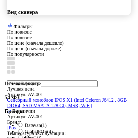
Вид сканера
Фильтры
По новизне
По новизне
По цене (сначала дешевле)
По цене (сначала дороже)
По популярности
Ценовой фильтр
Лучшая цена
Артикул: AV-001
54-ФЗ
Сенсорный моноблок IPOS X1 (Intel Celeron J6412 , 8GB
DDR4, SSD MSATA 128 Gb, MSR, WiFi)
Бренды
В наличии
Артикул: AV-001
Бренд:
Datavan
(1)
IPos
GlobalPOS
(4)
Температура эксплуатации:
IPos
(10)