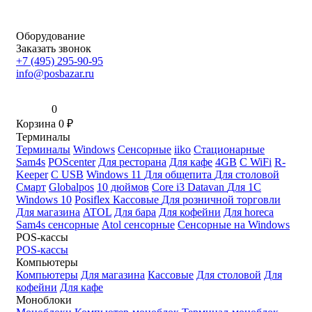
Оборудование
Заказать звонок
+7 (495) 295-90-95
info@posbazar.ru
0
Корзина
0
₽
Терминалы
Терминалы
Windows
Сенсорные
iiko
Стационарные
Sam4s
POScenter
Для ресторана
Для кафе
4GB
С WiFi
R-
Keeper
С USB
Windows 11
Для общепита
Для столовой
Смарт
Globalpos
10 дюймов
Core i3
Datavan
Для 1С
Windows 10
Posiflex
Кассовые
Для розничной торговли
Для магазина
ATOL
Для бара
Для кофейни
Для horeca
Sam4s сенсорные
Atol сенсорные
Сенсорные на Windows
POS-кассы
POS-кассы
Компьютеры
Компьютеры
Для магазина
Кассовые
Для столовой
Для
кофейни
Для кафе
Моноблоки