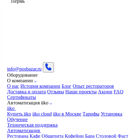
Пермь
info@posbazar.ru
Оборудование
О компании
О нас
История компании
Блог
Опыт рестораторов
Доставка и оплата
Отзывы
Наши проекты
Акции
FAQ
Сертификаты
Автоматизация iiko
iiko
Купить iiko
iiko cloud
iiko в Москве
Тарифы
Установка
Обучение
Техническая поддержка
Автоматизация
Ресторана
Кафе
Общепита
Кофейни
Бара
Столовой
Фаст