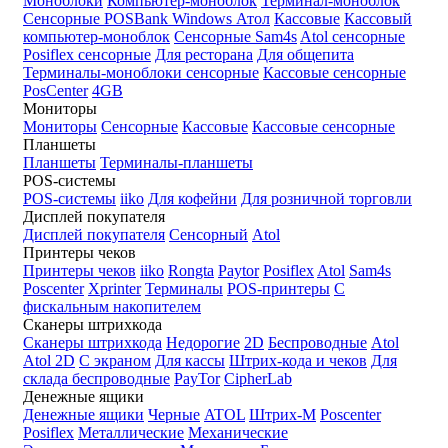
Моноблоки
Компьютер-моноблок
Терминал-моноблок
Сенсорные
POSBank
Windows
Атол
Кассовые
Кассовый
компьютер-моноблок
Сенсорные Sam4s
Atol сенсорные
Posiflex сенсорные
Для ресторана
Для общепита
Терминалы-моноблоки сенсорные
Кассовые сенсорные
PosCenter
4GB
Мониторы
Мониторы
Сенсорные
Кассовые
Кассовые сенсорные
Планшеты
Планшеты
Терминалы-планшеты
POS-системы
POS-системы
iiko
Для кофейни
Для розничной торговли
Дисплей покупателя
Дисплей покупателя
Сенсорный
Atol
Принтеры чеков
Принтеры чеков
iiko
Rongta
Paytor
Posiflex
Atol
Sam4s
Poscenter
Xprinter
Терминалы
POS-принтеры
С
фискальным накопителем
Сканеры штрихкода
Сканеры штрихкода
Недорогие
2D
Беспроводные
Atol
Atol 2D
С экраном
Для кассы
Штрих-кода и чеков
Для
склада беспроводные
PayTor
CipherLab
Денежные ящики
Денежные ящики
Черные
ATOL
Штрих-М
Poscenter
Posiflex
Металлические
Механические