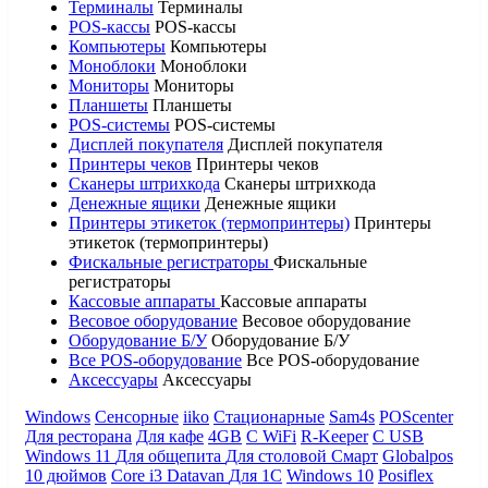
Терминалы
Терминалы
POS-кассы
POS-кассы
Компьютеры
Компьютеры
Моноблоки
Моноблоки
Мониторы
Мониторы
Планшеты
Планшеты
POS-системы
POS-системы
Дисплей покупателя
Дисплей покупателя
Принтеры чеков
Принтеры чеков
Сканеры штрихкода
Сканеры штрихкода
Денежные ящики
Денежные ящики
Принтеры этикеток (термопринтеры)
Принтеры
этикеток (термопринтеры)
Фискальные регистраторы
Фискальные
регистраторы
Кассовые аппараты
Кассовые аппараты
Весовое оборудование
Весовое оборудование
Оборудование Б/У
Оборудование Б/У
Все POS-оборудование
Все POS-оборудование
Аксессуары
Аксессуары
Windows
Сенсорные
iiko
Стационарные
Sam4s
POScenter
Для ресторана
Для кафе
4GB
С WiFi
R-Keeper
С USB
Windows 11
Для общепита
Для столовой
Смарт
Globalpos
10 дюймов
Core i3
Datavan
Для 1С
Windows 10
Posiflex