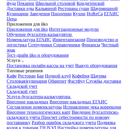
фуда
Пекарни
Школьной столовой
Кондитерской
Доставки еды
Кальянной
Ресторана суши
Шаурмишной
Кулинарии
Заведения
Пиццерии
Кухни
HoReCa
ЕГАИС
Цена
Приложения для iiko
Приложения для iiko
Интеграционные модули
Обучение бухгалтер-калькулятор
Номенклатура
ЕГАИС
Инвентаризация
Производство и
логистика
Сотрудники
Справочники
Финансы
Честный
знак
Тест-драйв iiko и оборудования
Услуги
Постановка онлайн-кассы на учет
Выкуп оборудования
Типовые решения
Кафе
Ресторан
Бар
Ночной клуб
Кофейня
Шаурма
Столовая/кулинария
Общепит
Фастфуд
Службы доставки
Складской учет
Складской учет
Услуги бухгалтера-калькулятора
Внесение накладных
Внесение накладных ЕГАИС
Составление номенклатуры
Исправление чека коррекции
Внесение технологических карт
Введение бухгалтерско-
складского учёта
Просчет себестоимости по новому
поставщику
Разбор ошибок складского учета
Подвязка
кодов к товарам ТН ВЭД
Настройка номенклатуры для