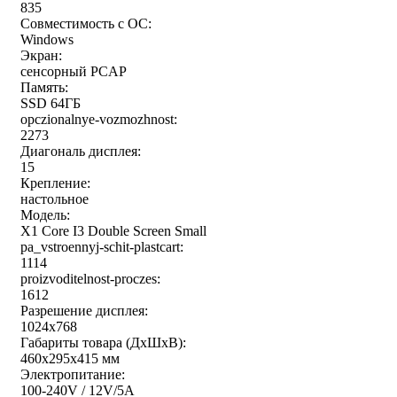
835
Совместимость с ОС:
Windows
Экран:
сенсорный PCAP
Память:
SSD 64ГБ
opczionalnye-vozmozhnost:
2273
Диагональ дисплея:
15
Крепление:
настольное
Модель:
X1 Core I3 Double Screen Small
pa_vstroennyj-schit-plastcart:
1114
proizvoditelnost-proczes:
1612
Разрешение дисплея:
1024x768
Габариты товара (ДxШxВ):
460x295x415 мм
Электропитание:
100-240V / 12V/5A