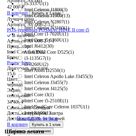
Артикул: AV-001
i5-3337U
(1)
42 000
₽
Intel Celeron J1800
(3)
В корзину
Купить в 1 клик
Intel Celeron J1900
(13)
Лучшая цена
Intel Celeron N2807
(1)
Артикул: AV-006-2-1-1
Intel Celeron N3160
(1)
POS-терминал POSMACHINE II core i5
Intel Core i3 7020U
(1)
В наличии
Intel Core i5 6360U
(1)
Артикул: AV-006-2-1-1
Intel J6412
(30)
Процессор:
Intel Core i5 6360U
Atom Dual Core D525
(1)
Бренд:
i3-1135G7
(1)
Posmachine
i5-8260U
(2)
Диагональ дисплея:
Intel Atom D2550
(1)
15,6
Intel Celeron Apollo Lake J3455
(3)
Цвет:
Intel Celeron J3455
(7)
черный
Intel Celeron J4125
(5)
Экран:
Intel Core i3
(1)
сенсорный
Intel Core i5-2510E
(1)
34 400
₽
Intel DualCore Celeron 1037U
(1)
Самовывоз:
Сегодня
Intel N100
(1)
Доставка курьером:
Завтра
Показывать больше
Доставка СДЭК:
от 3х дней
В корзину
Купить в 1 клик
Ширина печати
Добавить к сравнению