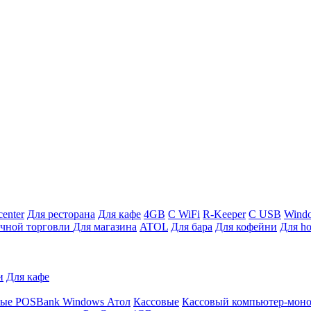
enter
Для ресторана
Для кафе
4GB
С WiFi
R-Keeper
С USB
Wind
ичной торговли
Для магазина
ATOL
Для бара
Для кофейни
Для ho
и
Для кафе
ные
POSBank
Windows
Атол
Кассовые
Кассовый компьютер-мон