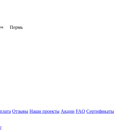
Пермь
нок
плата
Отзывы
Наши проекты
Акции
FAQ
Сертификаты
е