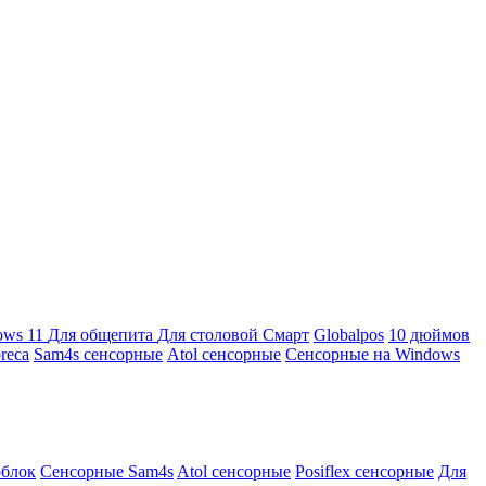
ows 11
Для общепита
Для столовой
Смарт
Globalpos
10 дюймов
reca
Sam4s сенсорные
Atol сенсорные
Сенсорные на Windows
облок
Сенсорные Sam4s
Atol сенсорные
Posiflex сенсорные
Для