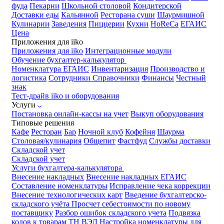
фуда
Пекарни
Школьной столовой
Кондитерской
Доставки еды
Кальянной
Ресторана суши
Шаурмишной
Кулинарии
Заведения
Пиццерии
Кухни
HoReCa
ЕГАИС
Цена
Приложения для iiko
Приложения для iiko
Интеграционные модули
Обучение бухгалтер-калькулятор
Номенклатура
ЕГАИС
Инвентаризация
Производство и
логистика
Сотрудники
Справочники
Финансы
Честный
знак
Тест-драйв iiko и оборудования
Услуги
Постановка онлайн-кассы на учет
Выкуп оборудования
Типовые решения
Кафе
Ресторан
Бар
Ночной клуб
Кофейня
Шаурма
Столовая/кулинария
Общепит
Фастфуд
Службы доставки
Складской учет
Складской учет
Услуги бухгалтера-калькулятора
Внесение накладных
Внесение накладных ЕГАИС
Составление номенклатуры
Исправление чека коррекции
Внесение технологических карт
Введение бухгалтерско-
складского учёта
Просчет себестоимости по новому
поставщику
Разбор ошибок складского учета
Подвязка
кодов к товарам ТН ВЭД
Настройка номенклатуры для