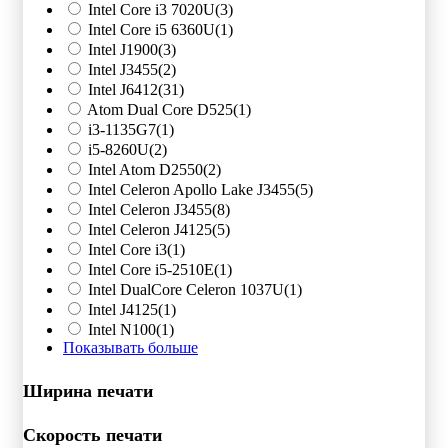
Intel Core i3 7020U
(3)
Intel Core i5 6360U
(1)
Intel J1900
(3)
Intel J3455
(2)
Intel J6412
(31)
Atom Dual Core D525
(1)
i3-1135G7
(1)
i5-8260U
(2)
Intel Atom D2550
(2)
Intel Celeron Apollo Lake J3455
(5)
Intel Celeron J3455
(8)
Intel Celeron J4125
(5)
Intel Core i3
(1)
Intel Core i5-2510E
(1)
Intel DualCore Celeron 1037U
(1)
Intel J4125
(1)
Intel N100
(1)
Показывать больше
Ширина печати
Скорость печати