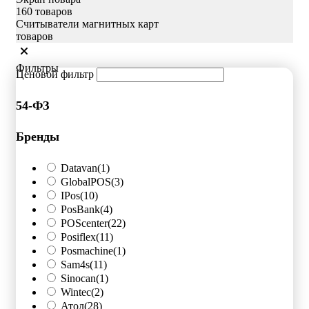
160 товаров
Считыватели магнитных карт
товаров
Фильтры
Ценовой фильтр
54-ФЗ
Бренды
Datavan
(1)
GlobalPOS
(3)
IPos
(10)
PosBank
(4)
POScenter
(22)
Posiflex
(11)
Posmachine
(1)
Sam4s
(11)
Sinocan
(1)
Wintec
(2)
Атол
(28)