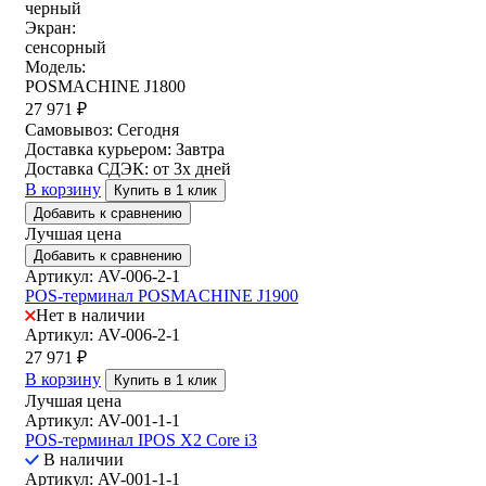
черный
Экран:
сенсорный
Модель:
POSMACHINE J1800
27 971
₽
Самовывоз:
Сегодня
Доставка курьером:
Завтра
Доставка СДЭК:
от 3х дней
В корзину
Купить в 1 клик
Добавить к сравнению
Лучшая цена
Добавить к сравнению
Артикул: AV-006-2-1
POS-терминал POSMACHINE J1900
Нет в наличии
Артикул: AV-006-2-1
27 971
₽
В корзину
Купить в 1 клик
Лучшая цена
Артикул: AV-001-1-1
POS-терминал IPOS X2 Core i3
В наличии
Артикул: AV-001-1-1