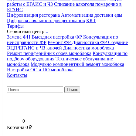
работы с ЕГАИС и ЧЗ
Списание алкоголя помарочно в
ЕГАИС
Цифровизация ресторана
Автоматизация доставки еды
Цифровая лояльность для ресторанов
ККТ
Тарифы
Сервисный центр
Замена ФН
Выездная настройка ФР
Консультация по
неисправности ФР
Ремонт ФР
Диагностика ФР
Создание
ЭЦП/ЕГАИС и ЧЗ ключей
Диагностика моноблока
Ремонт периферийных сбоев моноблока
Консультация по
подбору оборудования
Техническое обслуживание
моноблока
Модульно-компонентный ремонт моноблока
Настройка ОС и ПО моноблока
Контакты
Найти:
0
Корзина
0
₽