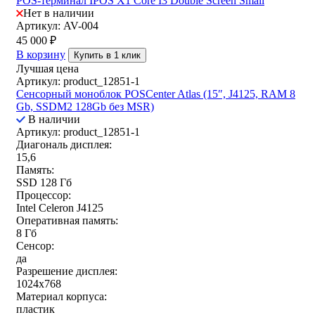
POS-терминал IPOS X1 Core I3 Double Screen Small
Нет в наличии
Артикул: AV-004
45 000
₽
В корзину
Купить в 1 клик
Лучшая цена
Артикул: product_12851-1
Сенсорный моноблок POSCenter Atlas (15″, J4125, RAM 8
Gb, SSDM2 128Gb без MSR)
В наличии
Артикул: product_12851-1
Диагональ дисплея:
15,6
Память:
SSD 128 Гб
Процессор:
Intel Celeron J4125
Оперативная память:
8 Гб
Сенсор:
да
Разрешение дисплея:
1024x768
Материал корпуса:
пластик