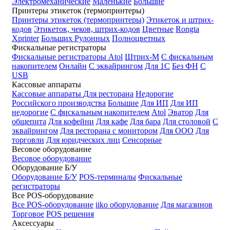
Электромеханические
Маленькие
Большие
Принтеры этикеток (термопринтеры)
Принтеры этикеток (термопринтеры)
Этикеток и штрих-
кодов
Этикеток, чеков, штрих-кодов
Цветные
Rongta
Xprinter
Больших
Рулонных
Полноцветных
Фискальные регистраторы
Фискальные регистраторы
Atol
Штрих-М
С фискальным
накопителем
Онлайн
С эквайрингом
Для 1С
Без ФН
С
USB
Кассовые аппараты
Кассовые аппараты
Для ресторана
Недорогие
Российского производства
Большие
Для ИП
Для ИП
недорогие
С фискальным накопителем
Atol
Эватор
Для
общепита
Для кофейни
Для кафе
Для бара
Для столовой
С
эквайрингом
Для ресторана с монитором
Для ООО
Для
торговли
Для юридческих лиц
Сенсорные
Весовое оборудование
Весовое оборудование
Оборудование Б/У
Оборудование Б/У
POS-терминалы
Фискальные
регистраторы
Все POS-оборудование
Все POS-оборудование
iiko оборудование
Для магазинов
Торговое
POS решения
Аксессуары