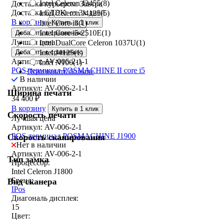
Intel Celeron J3455
(8)
Доставка курьером:
Завтра
Доставка СДЭК:
от 3х дней
Intel Celeron J4125
(5)
В корзину
Купить в 1 клик
Intel Core i3
(1)
Intel Core i5-2510E
(1)
Добавить к сравнению
Лучшая цена
Intel DualCore Celeron 1037U
(1)
Добавить к сравнению
Intel J4125
(1)
Артикул: AV-006-2-1-1
Intel N100
(1)
POS-терминал POSMACHINE II core i5
Показывать больше
В наличии
Артикул: AV-006-2-1-1
Ширина печати
34 400
₽
В корзину
Купить в 1 клик
Скорость печати
Лучшая цена
Артикул: AV-006-2-1
POS-терминал POSMACHINE J1900
Скорость сканирования
Нет в наличии
Артикул: AV-006-2-1
Тип замка
Процессор:
Intel Celeron J1800
Бренд:
Вид сканера
IPos
Диагональ дисплея:
15
Цвет: