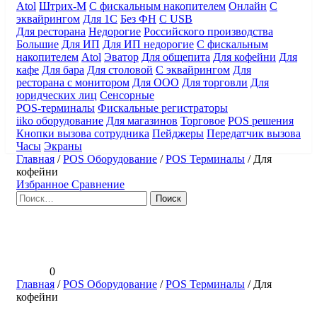
Atol
Штрих-М
С фискальным накопителем
Онлайн
С
эквайрингом
Для 1С
Без ФН
С USB
Для ресторана
Недорогие
Российского производства
Большие
Для ИП
Для ИП недорогие
С фискальным
накопителем
Atol
Эватор
Для общепита
Для кофейни
Для
кафе
Для бара
Для столовой
С эквайрингом
Для
ресторана с монитором
Для ООО
Для торговли
Для
юридческих лиц
Сенсорные
POS-терминалы
Фискальные регистраторы
iiko оборудование
Для магазинов
Торговое
POS решения
Кнопки вызова сотрудника
Пейджеры
Передатчик вызова
Часы
Экраны
Главная
/
POS Оборудование
/
POS Терминалы
/
Для
кофейни
Избранное
Сравнение
Найти:
0
Главная
/
POS Оборудование
/
POS Терминалы
/
Для
кофейни