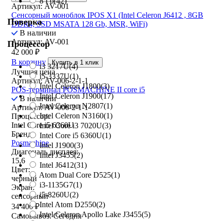
8 Гб
(42)
Артикул: AV-001
Сенсорный моноблок IPOS X1 (Intel Celeron J6412 , 8GB
Поверка
DDR4, SSD MSATA 128 Gb, MSR, WiFi)
В наличии
Артикул: AV-001
Процессор
42 000
₽
В корзину
Купить в 1 клик
i3 3217U
(4)
Лучшая цена
i5-3337U
(1)
Артикул: AV-006-2-1-1
Intel Celeron J1800
(3)
POS-терминал POSMACHINE II core i5
Intel Celeron J1900
(17)
В наличии
Intel Celeron N2807
(1)
Артикул: AV-006-2-1-1
Intel Celeron N3160
(1)
Процессор:
Intel Core i5 6360U
Intel Core i3 7020U
(3)
Бренд:
Intel Core i5 6360U
(1)
Posmachine
Intel J1900
(3)
Диагональ дисплея:
Intel J3455
(2)
15,6
Intel J6412
(31)
Цвет:
Atom Dual Core D525
(1)
черный
i3-1135G7
(1)
Экран:
i5-8260U
(2)
сенсорный
Intel Atom D2550
(2)
34 400
₽
Intel Celeron Apollo Lake J3455
(5)
Самовывоз:
Сегодня