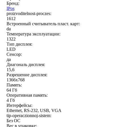
Бренд:
IPos
proizvoditelnost-proczes:
1612
Встроенный считыватель пласт. карт:
da
Температура эксплуатации:
1322
Тип дисплея:
LED
Сенсор:
да
Диагональ дисплея:
15,6
Разрешение дисплея:
1366x768
Память:
64 Гб
Оперативная память:
4 Гб
Интерфейсы:
Ethernet, RS-232, USB, VGA
tip-operaczionnoj-sistem:
Без ОС
Вес в упаковке: