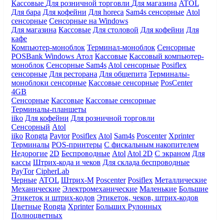
Кассовые
Для розничной торговли
Для магазина
ATOL
Для бара
Для кофейни
Для horeca
Sam4s сенсорные
Atol
сенсорные
Сенсорные на Windows
Для магазина
Кассовые
Для столовой
Для кофейни
Для
кафе
Компьютер-моноблок
Терминал-моноблок
Сенсорные
POSBank
Windows
Атол
Кассовые
Кассовый компьютер-
моноблок
Сенсорные Sam4s
Atol сенсорные
Posiflex
сенсорные
Для ресторана
Для общепита
Терминалы-
моноблоки сенсорные
Кассовые сенсорные
PosCenter
4GB
Сенсорные
Кассовые
Кассовые сенсорные
Терминалы-планшеты
iiko
Для кофейни
Для розничной торговли
Сенсорный
Atol
iiko
Rongta
Paytor
Posiflex
Atol
Sam4s
Poscenter
Xprinter
Терминалы
POS-принтеры
С фискальным накопителем
Недорогие
2D
Беспроводные
Atol
Atol 2D
С экраном
Для
кассы
Штрих-кода и чеков
Для склада беспроводные
PayTor
CipherLab
Черные
ATOL
Штрих-М
Poscenter
Posiflex
Металлические
Механические
Электромеханические
Маленькие
Большие
Этикеток и штрих-кодов
Этикеток, чеков, штрих-кодов
Цветные
Rongta
Xprinter
Больших
Рулонных
Полноцветных