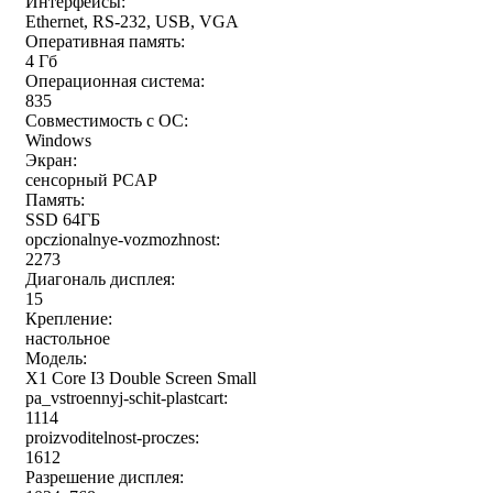
Интерфейсы:
Ethernet, RS-232, USB, VGA
Оперативная память:
4 Гб
Операционная система:
835
Совместимость с ОС:
Windows
Экран:
сенсорный PCAP
Память:
SSD 64ГБ
opczionalnye-vozmozhnost:
2273
Диагональ дисплея:
15
Крепление:
настольное
Модель:
X1 Core I3 Double Screen Small
pa_vstroennyj-schit-plastcart:
1114
proizvoditelnost-proczes:
1612
Разрешение дисплея: