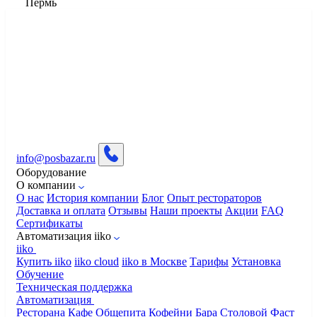
Пермь
info@posbazar.ru
Оборудование
О компании
О нас
История компании
Блог
Опыт рестораторов
Доставка и оплата
Отзывы
Наши проекты
Акции
FAQ
Сертификаты
Автоматизация iiko
iiko
Купить iiko
iiko cloud
iiko в Москве
Тарифы
Установка
Обучение
Техническая поддержка
Автоматизация
Ресторана
Кафе
Общепита
Кофейни
Бара
Столовой
Фаст