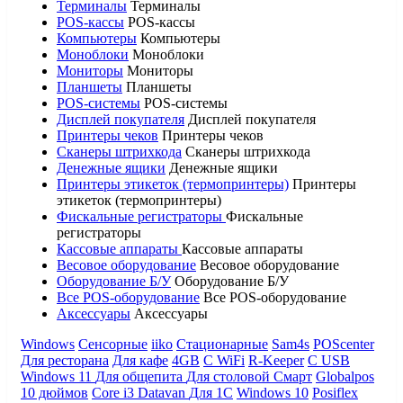
Терминалы
Терминалы
POS-кассы
POS-кассы
Компьютеры
Компьютеры
Моноблоки
Моноблоки
Мониторы
Мониторы
Планшеты
Планшеты
POS-системы
POS-системы
Дисплей покупателя
Дисплей покупателя
Принтеры чеков
Принтеры чеков
Сканеры штрихкода
Сканеры штрихкода
Денежные ящики
Денежные ящики
Принтеры этикеток (термопринтеры)
Принтеры
этикеток (термопринтеры)
Фискальные регистраторы
Фискальные
регистраторы
Кассовые аппараты
Кассовые аппараты
Весовое оборудование
Весовое оборудование
Оборудование Б/У
Оборудование Б/У
Все POS-оборудование
Все POS-оборудование
Аксессуары
Аксессуары
Windows
Сенсорные
iiko
Стационарные
Sam4s
POScenter
Для ресторана
Для кафе
4GB
С WiFi
R-Keeper
С USB
Windows 11
Для общепита
Для столовой
Смарт
Globalpos
10 дюймов
Core i3
Datavan
Для 1С
Windows 10
Posiflex