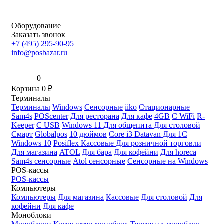
Оборудование
Заказать звонок
+7 (495) 295-90-95
info@posbazar.ru
0
Корзина
0
₽
Терминалы
Терминалы
Windows
Сенсорные
iiko
Стационарные
Sam4s
POScenter
Для ресторана
Для кафе
4GB
С WiFi
R-
Keeper
С USB
Windows 11
Для общепита
Для столовой
Смарт
Globalpos
10 дюймов
Core i3
Datavan
Для 1С
Windows 10
Posiflex
Кассовые
Для розничной торговли
Для магазина
ATOL
Для бара
Для кофейни
Для horeca
Sam4s сенсорные
Atol сенсорные
Сенсорные на Windows
POS-кассы
POS-кассы
Компьютеры
Компьютеры
Для магазина
Кассовые
Для столовой
Для
кофейни
Для кафе
Моноблоки