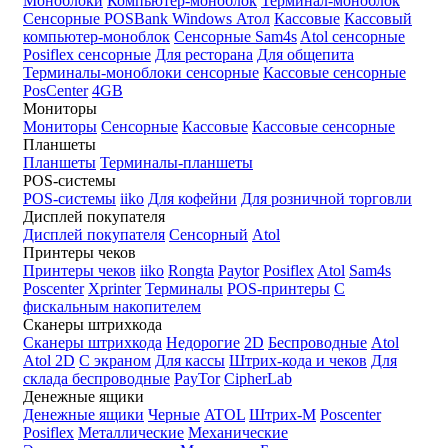
Моноблоки
Компьютер-моноблок
Терминал-моноблок
Сенсорные
POSBank
Windows
Атол
Кассовые
Кассовый
компьютер-моноблок
Сенсорные Sam4s
Atol сенсорные
Posiflex сенсорные
Для ресторана
Для общепита
Терминалы-моноблоки сенсорные
Кассовые сенсорные
PosCenter
4GB
Мониторы
Мониторы
Сенсорные
Кассовые
Кассовые сенсорные
Планшеты
Планшеты
Терминалы-планшеты
POS-системы
POS-системы
iiko
Для кофейни
Для розничной торговли
Дисплей покупателя
Дисплей покупателя
Сенсорный
Atol
Принтеры чеков
Принтеры чеков
iiko
Rongta
Paytor
Posiflex
Atol
Sam4s
Poscenter
Xprinter
Терминалы
POS-принтеры
С
фискальным накопителем
Сканеры штрихкода
Сканеры штрихкода
Недорогие
2D
Беспроводные
Atol
Atol 2D
С экраном
Для кассы
Штрих-кода и чеков
Для
склада беспроводные
PayTor
CipherLab
Денежные ящики
Денежные ящики
Черные
ATOL
Штрих-М
Poscenter
Posiflex
Металлические
Механические