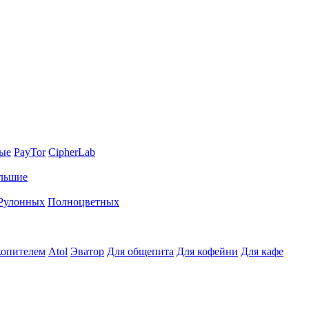
ные
PayTor
CipherLab
льшие
Рулонных
Полноцветных
копителем
Atol
Эватор
Для общепита
Для кофейни
Для кафе