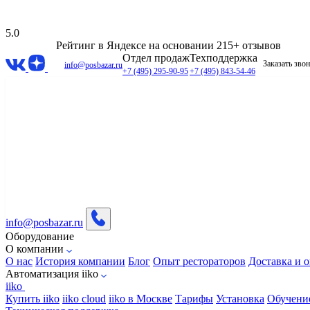
5.0
Рейтинг в Яндексе
на основании 215+ отзывов
Отдел продаж
Техподдержка
Заказать зво
info@posbazar.ru
+7 (495) 295-90-95
+7 (495) 843-54-46
info@posbazar.ru
Оборудование
О компании
О нас
История компании
Блог
Опыт рестораторов
Доставка и о
Автоматизация iiko
iiko
Купить iiko
iiko cloud
iiko в Москве
Тарифы
Установка
Обучени