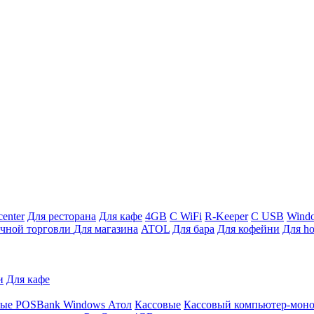
enter
Для ресторана
Для кафе
4GB
С WiFi
R-Keeper
С USB
Wind
ичной торговли
Для магазина
ATOL
Для бара
Для кофейни
Для ho
и
Для кафе
ные
POSBank
Windows
Атол
Кассовые
Кассовый компьютер-мон