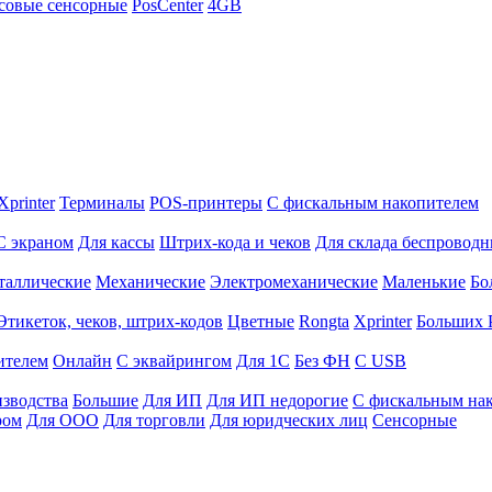
совые сенсорные
PosCenter
4GB
Xprinter
Терминалы
POS-принтеры
С фискальным накопителем
С экраном
Для кассы
Штрих-кода и чеков
Для склада беспровод
таллические
Механические
Электромеханические
Маленькие
Бо
Этикеток, чеков, штрих-кодов
Цветные
Rongta
Xprinter
Больших
ителем
Онлайн
С эквайрингом
Для 1С
Без ФН
С USB
изводства
Большие
Для ИП
Для ИП недорогие
С фискальным на
ром
Для ООО
Для торговли
Для юридческих лиц
Сенсорные