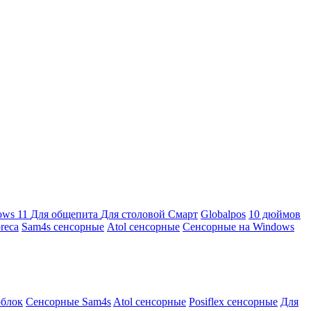
ows 11
Для общепита
Для столовой
Смарт
Globalpos
10 дюймов
reca
Sam4s сенсорные
Atol сенсорные
Сенсорные на Windows
облок
Сенсорные Sam4s
Atol сенсорные
Posiflex сенсорные
Для