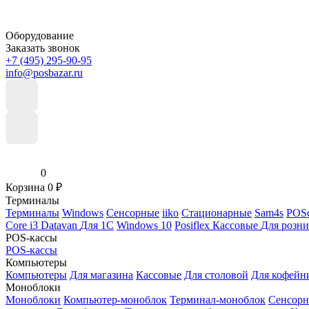
Оборудование
Заказать звонок
+7 (495) 295-90-95
info@posbazar.ru
0
Корзина
0
₽
Терминалы
Терминалы
Windows
Сенсорные
iiko
Стационарные
Sam4s
POSc
Core i3
Datavan
Для 1С
Windows 10
Posiflex
Кассовые
Для розн
POS-кассы
POS-кассы
Компьютеры
Компьютеры
Для магазина
Кассовые
Для столовой
Для кофейн
Моноблоки
Моноблоки
Компьютер-моноблок
Терминал-моноблок
Сенсор