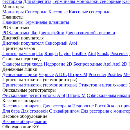
ресторана
Для общепита
Терминалы-моноблоки сенсорные
Кас
Мониторы
Мониторы
Сенсорные
Кассовые
Кассовые сенсорные
Планшеты
Планшеты
Терминалы-планшеты
POS-системы
POS-системы
iiko
Для кофейни
Для розничной торговли
Дисплей покупателя
Дисплей покупателя
Сенсорный
Atol
Принтеры чеков
Принтеры чеков
iiko
Rongta
Paytor
Posiflex
Atol
Sam4s
Poscenter
Сканеры штрихкода
Сканеры штрихкода
Недорогие
2D
Беспроводные
Atol
Atol 2D
Денежные ящики
Денежные ящики
Черные
ATOL
Штрих-М
Poscenter
Posiflex
Ме
Принтеры этикеток (термопринтеры)
Принтеры этикеток (термопринтеры)
Этикеток и штрих-кодов
Фискальные регистраторы
Фискальные регистраторы
Atol
Штрих-М
С фискальным накоп
Кассовые аппараты
Кассовые аппараты
Для ресторана
Недорогие
Российского про
Для бара
Для столовой
С эквайрингом
Для ресторана с монито
Весовое оборудование
Весовое оборудование
Оборудование Б/У