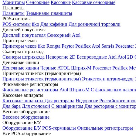
Мониторы
Сенсорные
Кассовые
Кассовые сенсорные
Планшеты
Планшеты
Терминалы-планшеты
POS-системы
POS-системы
iiko
Для кофейни
Для розничной торговли
Дисплей покупателя
Дисплей покупателя
Сенсорный
Atol
Принтеры чеков
Принтеры чеков
iiko
Rongta
Paytor
Posiflex
Atol
Sam4s
Poscenter
Сканеры штрихкода
Сканеры штрихкода
Недорогие
2D
Беспроводные
Atol
Atol 2D
Денежные ящики
Денежные ящики
Черные
ATOL
Штрих-М
Poscenter
Posiflex
Ме
Принтеры этикеток (термопринтеры)
Принтеры этикеток (термопринтеры)
Этикеток и штрих-кодов
Фискальные регистраторы
Фискальные регистраторы
Atol
Штрих-М
С фискальным накоп
Кассовые аппараты
Кассовые аппараты
Для ресторана
Недорогие
Российского про
Для бара
Для столовой
С эквайрингом
Для ресторана с монито
Весовое оборудование
Весовое оборудование
Оборудование Б/У
Оборудование Б/У
POS-терминалы
Фискальные регистраторы
Все POS-оборудование