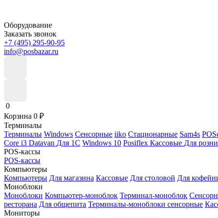
Оборудование
Заказать звонок
+7 (495) 295-90-95
info@posbazar.ru
0
Корзина
0
₽
Терминалы
Терминалы
Windows
Сенсорные
iiko
Стационарные
Sam4s
POSc
Core i3
Datavan
Для 1С
Windows 10
Posiflex
Кассовые
Для розн
POS-кассы
POS-кассы
Компьютеры
Компьютеры
Для магазина
Кассовые
Для столовой
Для кофейн
Моноблоки
Моноблоки
Компьютер-моноблок
Терминал-моноблок
Сенсор
ресторана
Для общепита
Терминалы-моноблоки сенсорные
Кас
Мониторы