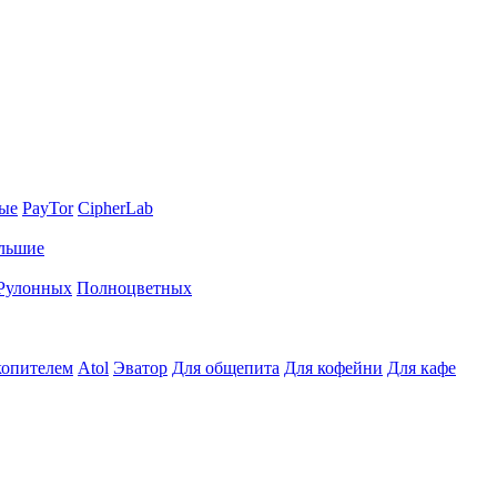
ные
PayTor
CipherLab
льшие
Рулонных
Полноцветных
копителем
Atol
Эватор
Для общепита
Для кофейни
Для кафе