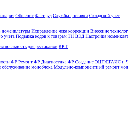
линария
Общепит
Фастфуд
Службы доставки
Складской учет
е номенклатуры
Исправление чека коррекции
Внесение технолог
о учета
Подвязка кодов к товарам ТН ВЭД
Настройка номенклат
я лояльность для ресторанов
ККТ
ности ФР
Ремонт ФР
Диагностика ФР
Создание ЭЦП/ЕГАИС и Ч
е обслуживание моноблока
Модульно-компонентный ремонт мон