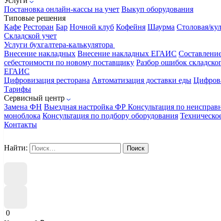
Услуги
Постановка онлайн-кассы на учет
Выкуп оборудования
Типовые решения
Кафе
Ресторан
Бар
Ночной клуб
Кофейня
Шаурма
Столовая/ку
Складской учет
Услуги бухгалтера-калькулятора
Внесение накладных
Внесение накладных ЕГАИС
Составлени
себестоимости по новому поставщику
Разбор ошибок складског
ЕГАИС
Цифровизация ресторана
Автоматизация доставки еды
Цифрова
Тарифы
Сервисный центр
Замена ФН
Выездная настройка ФР
Консультация по неисправ
моноблока
Консультация по подбору оборудования
Техническо
Контакты
Найти:
0