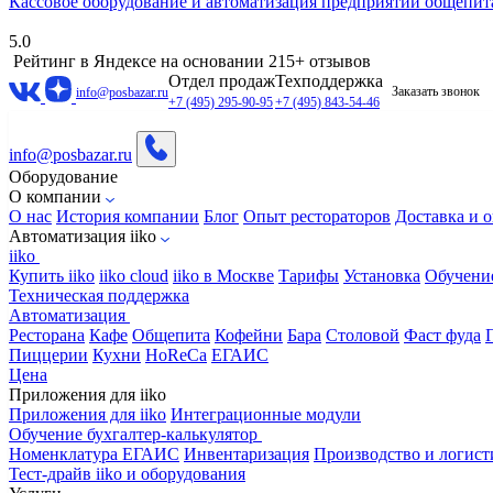
Кассовое оборудование и автоматизация предприятий общепит
5.0
Рейтинг в Яндексе
на основании 215+ отзывов
Отдел продаж
Техподдержка
Заказать звонок
info@posbazar.ru
+7 (495) 295-90-95
+7 (495) 843-54-46
info@posbazar.ru
Оборудование
О компании
О нас
История компании
Блог
Опыт рестораторов
Доставка и о
Автоматизация iiko
iiko
Купить iiko
iiko cloud
iiko в Москве
Тарифы
Установка
Обучени
Техническая поддержка
Автоматизация
Ресторана
Кафе
Общепита
Кофейни
Бара
Столовой
Фаст фуда
Пиццерии
Кухни
HoReCa
ЕГАИС
Цена
Приложения для iiko
Приложения для iiko
Интеграционные модули
Обучение бухгалтер-калькулятор
Номенклатура
ЕГАИС
Инвентаризация
Производство и логист
Тест-драйв iiko и оборудования