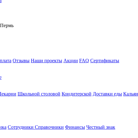
а
Пермь
плата
Отзывы
Наши проекты
Акции
FAQ
Сертификаты
е
Пекарни
Школьной столовой
Кондитерской
Доставки еды
Калья
ика
Сотрудники
Справочники
Финансы
Честный знак