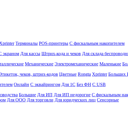
Xprinter
Терминалы
POS-принтеры
С фискальным накопителем
С экраном
Для кассы
Штрих-кода и чеков
Для склада беспровод
таллические
Механические
Электромеханические
Маленькие
Бо
Этикеток, чеков, штрих-кодов
Цветные
Rongta
Xprinter
Больших
ителем
Онлайн
С эквайрингом
Для 1С
Без ФН
С USB
изводства
Большие
Для ИП
Для ИП недорогие
С фискальным на
ром
Для ООО
Для торговли
Для юридческих лиц
Сенсорные